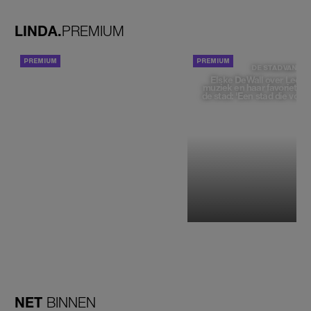
zou moeten loslaten'
LINDA.
PREMIUM
ACHTERGROND
DE STAD VAN
Elske DeWall over Leeu
muziek en haar favoriete p
de stad: 'Een stad die voelt 
NET
BINNEN