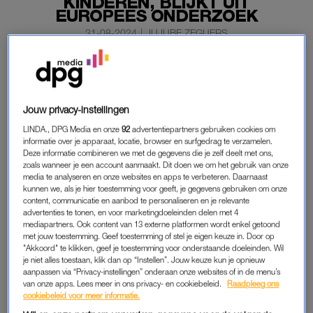
KINDEREN, BLIJKT UIT
EUROPEES ONDERZOEK
31-08-2024
|
JUJUBE ZEGUERS
De kinderopvang heeft een positief effect op kinderen.
Zo hebben ze onder andere minder last van psychische
klachten als depressie,
angsten
en fobieën. Dat blijkt
uit
Jouw privacy-instellingen
een groot onderzoek in vijf Europese landen.
LINDA., DPG Media en onze
92
advertentiepartners gebruiken cookies om
informatie over je apparaat, locatie, browser en surfgedrag te verzamelen.
In Nederland, Denemarken, Groot-Brittannië, Spanje en
Deze informatie combineren we met de gegevens die je zelf deelt met ons,
Frankrijk werden in totaal meer dan 80.000 kinderen langdurig
zoals wanneer je een account aanmaakt. Dit doen we om het gebruik van onze
gemonitord.
media te analyseren en onze websites en apps te verbeteren. Daarnaast
kunnen we, als je hier toestemming voor geeft, je gegevens gebruiken om onze
content, communicatie en aanbod te personaliseren en je relevante
advertenties te tonen, en voor marketingdoeleinden delen met 4
POSITIEF VOOR KINDEREN
mediapartners. Ook content van 13 externe platformen wordt enkel getoond
met jouw toestemming. Geef toestemming of stel je eigen keuze in. Door op
In alle vijf de landen blijkt dat de opvang een positieve
"Akkoord" te klikken, geef je toestemming voor onderstaande doeleinden. Wil
uitwerking heeft. Kinderen die vóór hun vierde levensjaar
je niet alles toestaan, klik dan op “Instellen”. Jouw keuze kun je opnieuw
aanpassen via “Privacy-instellingen” onderaan onze websites of in de menu’s
regelmatig bij de kinderopvang waren, hadden daar later
van onze apps. Lees meer in ons privacy- en cookiebeleid.
Raadpleeg ons
profijt van. Het onderzoek volgde de kinderen tot en met
cookiebeleid voor meer informatie.
dertien jaar.