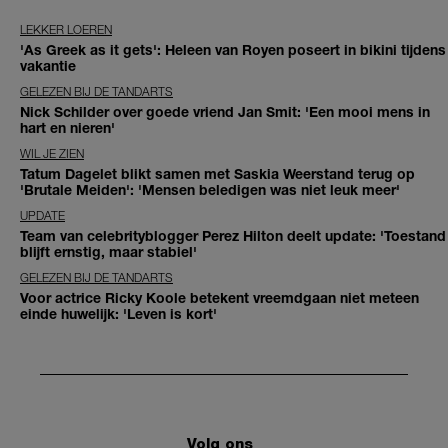
LEKKER LOEREN
'As Greek as it gets': Heleen van Royen poseert in bikini tijdens
vakantie
GELEZEN BIJ DE TANDARTS
Nick Schilder over goede vriend Jan Smit: 'Een mooi mens in
hart en nieren'
WIL JE ZIEN
Tatum Dagelet blikt samen met Saskia Weerstand terug op
'Brutale Meiden': 'Mensen beledigen was niet leuk meer'
UPDATE
Team van celebrityblogger Perez Hilton deelt update: 'Toestand
blijft ernstig, maar stabiel'
GELEZEN BIJ DE TANDARTS
Voor actrice Ricky Koole betekent vreemdgaan niet meteen
einde huwelijk: 'Leven is kort'
Volg ons