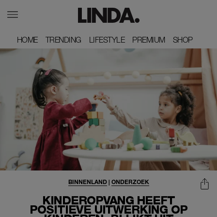
HOME
HOME
TRENDING
TRENDING
LIFESTYLE
LIFESTYLE
PREMIUM
PREMIUM
SHOP
SHOP
BINNENLAND
|
ONDERZOEK
KINDEROPVANG HEEFT
POSITIEVE UITWERKING OP