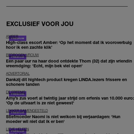
EXCLUSIEF VOOR JOU
AMBER
High-class escort Amber: ‘Op het moment dat ik vooroverbuig
hoor ik een zachte klik’
BEDROGEN VROUW
Een paar uur na haar dood ontdekte Thom (32) dat zijn vriendin
vreemdging: 'Echt, mijn bek viel open'
ADVERTORIAL
Dankzij dit hightech product kregen LINDA.lezers frissere en
schonere tanden
DE ERFENIS
Amy’s zus voert al twintig jaar strijd om erfenis van 10.000 euro:
'Op de uitvaart is ze niet geweest'
LEKKER SAMENGESTELD
Stiefmoeder Naomi is niet welkom bij verjaardagen: 'Hun
moeder wil niet dat ik er ben'
LIEVE HELEEN