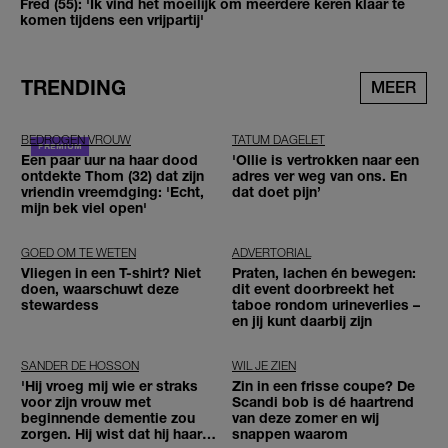
Fred (55): 'Ik vind het moeilijk om meerdere keren klaar te
komen tijdens een vrijpartij'
TRENDING
MEER
BEDROGEN VROUW
TATUM DAGELET
Een paar uur na haar dood
'Ollie is vertrokken naar een
ontdekte Thom (32) dat zijn
adres ver weg van ons. En
vriendin vreemdging: 'Echt,
dat doet pijn’
mijn bek viel open'
GOED OM TE WETEN
ADVERTORIAL
Vliegen in een T-shirt? Niet
Praten, lachen én bewegen:
doen, waarschuwt deze
dit event doorbreekt het
stewardess
taboe rondom urineverlies –
en jij kunt daarbij zijn
SANDER DE HOSSON
WIL JE ZIEN
'Hij vroeg mij wie er straks
Zin in een frisse coupe? De
voor zijn vrouw met
Scandi bob is dé haartrend
beginnende dementie zou
van deze zomer en wij
zorgen. Hij wist dat hij haar
snappen waarom