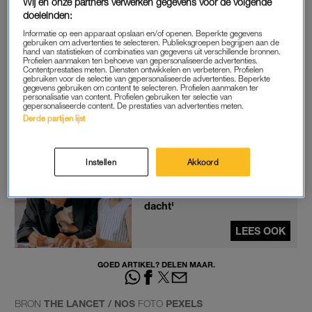
Wij en onze partners verwerken gegevens voor de volgende
doeleinden:
De resultaten uit het onderzoek onthullen niet waarom de
Informatie op een apparaat opslaan en/of openen. Beperkte gegevens
gebruiken om advertenties te selecteren. Publieksgroepen begrijpen aan de
kinderopvang zo gunstig is, maar de onderzoekers hebben
hand van statistieken of combinaties van gegevens uit verschillende bronnen.
daar wel een idee over. Zo denken zij dat de kinderen hier
Profielen aanmaken ten behoeve van gepersonaliseerde advertenties.
Contentprestaties meten. Diensten ontwikkelen en verbeteren. Profielen
beter leren omgaan met
hun emoties
, samenwerken en
gebruiken voor de selectie van gepersonaliseerde advertenties. Beperkte
gegevens gebruiken om content te selecteren. Profielen aanmaken ter
conflicten oplossen. Daarnaast zouden de faciliteiten van de
personalisatie van content. Profielen gebruiken ter selectie van
gepersonaliseerde content. De prestaties van advertenties meten.
opvang die thuis niet beschikbaar zijn ook een positieve
Derde partijen lijst
invloed kunnen hebben.
Instellen
Akkoord
Groningen is gestart met
gratis kinderopvang: 'Mijn
dochter kan veel meer dan ik
dacht'
LEES OOK
GOED ARTIKEL? DELEN MAAR.
BRON
THE LANCET / NOS
FOTO
PEXELS