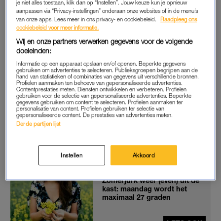
viel er nooit zoveel regen in een aaneengesloten periode van
je niet alles toestaan, klik dan op “Instellen”. Jouw keuze kun je opnieuw
aanpassen via “Privacy-instellingen” onderaan onze websites of in de menu’s
365 dagen.
van onze apps. Lees meer in ons privacy- en cookiebeleid.
Raadpleeg ons
cookiebeleid voor meer informatie.
Hoe dat komt is deels toeval volgens het weerinstituut. Tegen
Wij en onze partners verwerken gegevens voor de volgende
EenVandaag
zegt KNMI-adviseur Carine Homan dat ook
doeleinden:
klimaatverandering meespeelt. “Het is in Nederland
Informatie op een apparaat opslaan en/of openen. Beperkte gegevens
ondertussen al ruim 2 graden warmer dan aan het begin van
gebruiken om advertenties te selecteren. Publieksgroepen begrijpen aan de
hand van statistieken of combinaties van gegevens uit verschillende bronnen.
vorige eeuw. Als het warmer wordt, kan de lucht meer water
Profielen aanmaken ten behoeve van gepersonaliseerde advertenties.
Contentprestaties meten. Diensten ontwikkelen en verbeteren. Profielen
bevatten en dat kan ook weer naar beneden vallen.”
gebruiken voor de selectie van gepersonaliseerde advertenties. Beperkte
gegevens gebruiken om content te selecteren. Profielen aanmaken ter
personalisatie van content. Profielen gebruiken ter selectie van
Voor iedere graad dat de lucht opwarmt, neemt de
gepersonaliseerde content. De prestaties van advertenties meten.
Derde partijen lijst
hoeveelheid waterdamp erin met zo’n 7 procent toe. En dus
moeten we in Nederland rekening gaan houden met veel meer
neerslag.
Instellen
Akkoord
Zomerjurk weer (even) uit de
kast: maandag wordt het
maximaal 27 graden