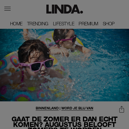
HOME
HOME
TRENDING
TRENDING
LIFESTYLE
LIFESTYLE
PREMIUM
PREMIUM
SHOP
SHOP
BINNENLAND
|
WORD JE BLIJ VAN
GAAT DE ZOMER ER DAN ECHT
KOMEN? AUGUSTUS BELOOFT