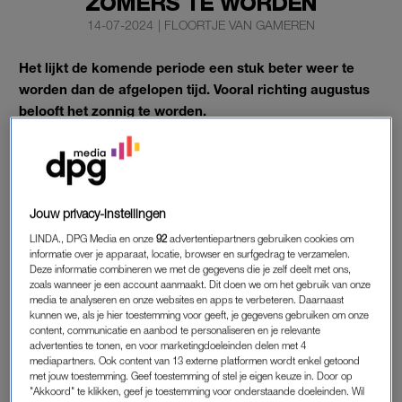
ZOMERS TE WORDEN
14-07-2024
|
FLOORTJE VAN GAMEREN
Het lijkt de komende periode een stuk beter weer te
worden dan de afgelopen tijd. Vooral richting augustus
belooft het zonnig te worden.
Volgens Weeronline gaat het minder regenen en komen de
temperaturen uit op 20 tot 25 graden.
Jouw privacy-instellingen
ZOMER
LINDA., DPG Media en onze
92
advertentiepartners gebruiken cookies om
Verregende avondvierdaagsen, kletsnatte festivals en
informatie over je apparaat, locatie, browser en surfgedrag te verzamelen.
Deze informatie combineren we met de gegevens die je zelf deelt met ons,
ondergelopen campings: het regende de afgelopen weken
zoals wanneer je een account aanmaakt. Dit doen we om het gebruik van onze
veel en het kwam soms met bakken uit de hemel. En het
media te analyseren en onze websites en apps te verbeteren. Daarnaast
‘gevoel dat het meer regent dan normaal’ klopt volgens het
kunnen we, als je hier toestemming voor geeft, je gegevens gebruiken om onze
content, communicatie en aanbod te personaliseren en je relevante
KNMI: de laatste 12 maanden waren de natste ooit. Tussen 2
advertenties te tonen, en voor marketingdoeleinden delen met 4
juni 2023 en 31 mei 2024 viel landelijk gemiddeld 1.153
mediapartners. Ook content van 13 externe platformen wordt enkel getoond
met jouw toestemming. Geef toestemming of stel je eigen keuze in. Door op
millimeter neerslag. Sinds de start van de metingen in 1906
"Akkoord" te klikken, geef je toestemming voor onderstaande doeleinden. Wil