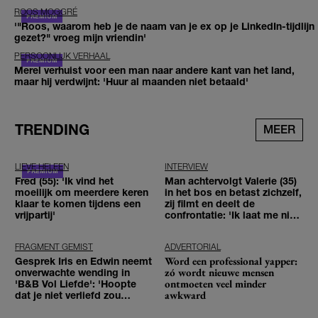
ROOS MOGGRÉ
'"Roos, waarom heb je de naam van je ex op je LinkedIn-tijdlijn
gezet?" vroeg mijn vriendin'
PERSOONLIJK VERHAAL
Merel verhuist voor een man naar andere kant van het land,
maar hij verdwijnt: 'Huur al maanden niet betaald'
TRENDING
MEER
LIEVE HELEEN
INTERVIEW
Fred (55): 'Ik vind het
Man achtervolgt Valerie (35)
moeilijk om meerdere keren
in het bos en betast zichzelf,
klaar te komen tijdens een
zij filmt en deelt de
vrijpartij'
confrontatie: 'Ik laat me niet
tegenhouden'
FRAGMENT GEMIST
ADVERTORIAL
Word een professional yapper:
Gesprek Iris en Edwin neemt
zó wordt nieuwe mensen
onverwachte wending in
ontmoeten veel minder
'B&B Vol Liefde': 'Hoopte
awkward
dat je niet verliefd zou
worden'