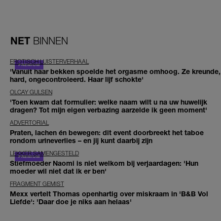
NET
BINNEN
EROTISCH LUISTERVERHAAL
'Vanuit haar bekken spoelde het orgasme omhoog. Ze kreunde,
hard, ongecontroleerd. Haar lijf schokte'
OLCAY GULSEN
'Toen kwam dat formulier: welke naam wilt u na uw huwelijk
dragen? Tot mijn eigen verbazing aarzelde ik geen moment'
ADVERTORIAL
Praten, lachen én bewegen: dit event doorbreekt het taboe
rondom urineverlies – en jij kunt daarbij zijn
LEKKER SAMENGESTELD
Stiefmoeder Naomi is niet welkom bij verjaardagen: 'Hun
moeder wil niet dat ik er ben'
FRAGMENT GEMIST
Mexx vertelt Thomas openhartig over miskraam in 'B&B Vol
Liefde': 'Daar doe je niks aan helaas'