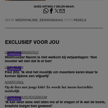
GOED ARTIKEL? DELEN MAAR.
BRON
WEERONLINE, EENVANDAAG
FOTO
PEXELS
EXCLUSIEF VOOR JOU
LEKKER SAMENGESTELD
Stiefmoeder Naomi is niet welkom bij verjaardagen: 'Hun
moeder wil niet dat ik er ben'
LIEVE HELEEN
Fred (55): 'Ik vind het moeilijk om meerdere keren klaar te
komen tijdens een vrijpartij'
ADVERTORIAL
Op de fiets met jonge kids? Zo wordt het ineens hartstikke
makkelijk
FLOOR BAKHUYS ROOZEBOOM
'Ik kan weer eens niet laten me af te vragen of ik wel de beste,
braafste burger ben geweest'