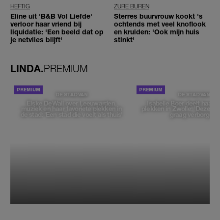
HEFTIG
ZURE BUREN
Eline uit 'B&B Vol Liefde'
Sterres buurvrouw kookt 's
verloor haar vriend bij
ochtends met veel knoflook
liquidatie: 'Een beeld dat op
en kruiden: 'Ook mijn huis
je netvlies blijft'
stinkt'
LINDA.
PREMIUM
DE STAD VAN
DE STAD VAN
Elske DeWall over Leeuwarden,
Isabelle Boer deelt haar f
muziek en haar favoriete plekken in
plekken in Zwolle: 'Deze pl
de stad: 'Een stad die voelt als thuis'
graag verborgen'