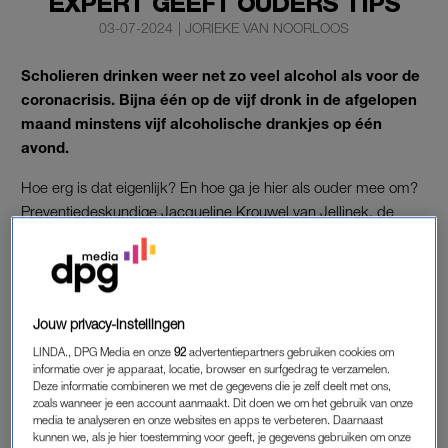
EXPERT GEEFT OUDERS TIPS
03-07-2024
|
JORIEKE VAN NOORLOOS
Scholieren drinken weer net zo veel alcohol als voor de
coronacrisis. Bijna één op de vijf dronk in de afgelopen
maand minstens vijf alcoholische drankjes op één
avond.
Hoe erg is dat eigenlijk? En hoe ga je hier als ouder mee om?
Preventiedeskundige Jacqueline Krouwel van Jellinek, de
instelling voor verslavingszorg, legt het uit.
ALCOHOL EN JONGEREN
Jouw privacy-instellingen
“Onlangs sprak ik een vader die mij vertelde dat hij was
gestopt met drinken omdat hij pubers thuis heeft. Hij wilde hen
LINDA., DPG Media en onze
92
advertentiepartners gebruiken cookies om
informatie over je apparaat, locatie, browser en surfgedrag te verzamelen.
het goede voorbeeld geven”, herinnert Jacqueline Krouwel
Deze informatie combineren we met de gegevens die je zelf deelt met ons,
zich.
zoals wanneer je een account aanmaakt. Dit doen we om het gebruik van onze
media te analyseren en onze websites en apps te verbeteren. Daarnaast
kunnen we, als je hier toestemming voor geeft, je gegevens gebruiken om onze
Een goed besluit, zo blijkt. “Zien drinken, doet drinken. Als