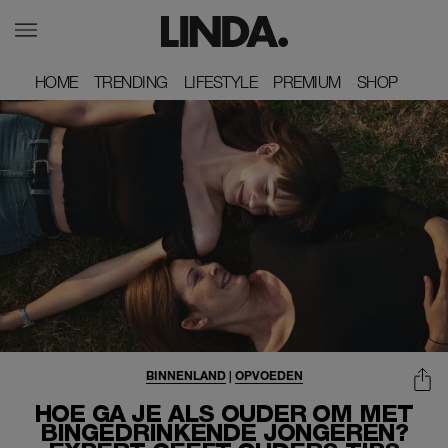
HOME
HOME
TRENDING
TRENDING
LIFESTYLE
LIFESTYLE
PREMIUM
PREMIUM
SHOP
SHOP
BINNENLAND
|
OPVOEDEN
HOE GA JE ALS OUDER OM MET
BINGEDRINKENDE JONGEREN?