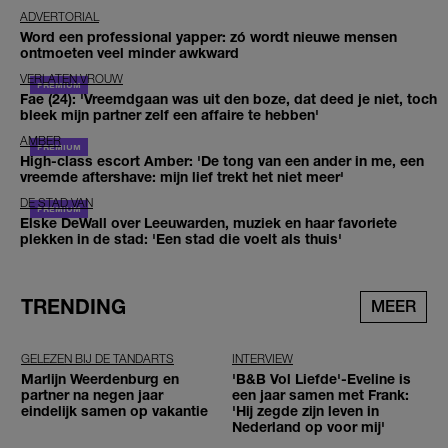
ADVERTORIAL
Word een professional yapper: zó wordt nieuwe mensen
ontmoeten veel minder awkward
VERLATEN VROUW
Fae (24): 'Vreemdgaan was uit den boze, dat deed je niet, toch
bleek mijn partner zelf een affaire te hebben'
AMBER
High-class escort Amber: 'De tong van een ander in me, een
vreemde aftershave: mijn lief trekt het niet meer'
DE STAD VAN
Elske DeWall over Leeuwarden, muziek en haar favoriete
plekken in de stad: 'Een stad die voelt als thuis'
TRENDING
MEER
GELEZEN BIJ DE TANDARTS
INTERVIEW
Marlijn Weerdenburg en
'B&B Vol Liefde'-Eveline is
partner na negen jaar
een jaar samen met Frank:
eindelijk samen op vakantie
'Hij zegde zijn leven in
Nederland op voor mij'