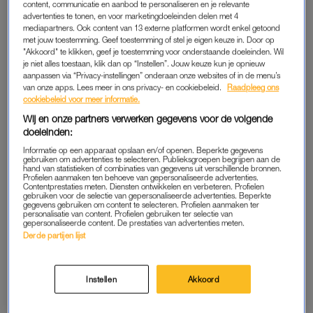
content, communicatie en aanbod te personaliseren en je relevante
scholieren hun ouders thuis zien drinken, denken zij: zo ziet
advertenties te tonen, en voor marketingdoeleinden delen met 4
mediapartners. Ook content van 13 externe platformen wordt enkel getoond
vrije tijd er dus uit. Daar hoort een borrel bij. Een kind van twee
met jouw toestemming. Geef toestemming of stel je eigen keuze in. Door op
jaar kan al onderscheid maken tussen een ‘gewoon’ glas
"Akkoord" te klikken, geef je toestemming voor onderstaande doeleinden. Wil
drinken en bijvoorbeeld een biertje.”
je niet alles toestaan, klik dan op “Instellen”. Jouw keuze kun je opnieuw
aanpassen via “Privacy-instellingen” onderaan onze websites of in de menu’s
van onze apps. Lees meer in ons privacy- en cookiebeleid.
Raadpleeg ons
cookiebeleid voor meer informatie.
EXPERIMENTEREN
Wij en onze partners verwerken gegevens voor de volgende
Er zijn veel redenen waarom het drankgedrag onder jongeren
doeleinden:
weer op hetzelfde niveau is als voor de pandemie, zo vertelt
Informatie op een apparaat opslaan en/of openen. Beperkte gegevens
gebruiken om advertenties te selecteren. Publieksgroepen begrijpen aan de
Krouwel. “Iedereen zat meer thuis, waardoor de groepsdruk
hand van statistieken of combinaties van gegevens uit verschillende bronnen.
Profielen aanmaken ten behoeve van gepersonaliseerde advertenties.
wegviel. Door groepsgedrag gaan jongeren experimenteren,
Contentprestaties meten. Diensten ontwikkelen en verbeteren. Profielen
gebruiken voor de selectie van gepersonaliseerde advertenties. Beperkte
bijvoorbeeld met alcohol. Maar dat gebeurde nu niet meer. Nu
gegevens gebruiken om content te selecteren. Profielen aanmaken ter
corona zo goed als voorbij is, pakken mensen hun oude leven
personalisatie van content. Profielen gebruiken ter selectie van
gepersonaliseerde content. De prestaties van advertenties meten.
weer op. Dat jongeren weer meer drinken, ligt ook aan hun
Derde partijen lijst
omgeving. Met name dus aan de ouders.”
Toch hoeven we ook niet al té erg te schrikken van dit
Instellen
Akkoord
onderzoek. “Mensen schreeuwen nu moord en brand om
deze resultaten, maar we zien al dertig jaar lang ongeveer dit