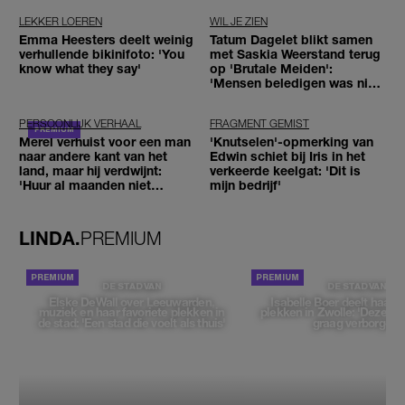
LEKKER LOEREN
WIL JE ZIEN
Emma Heesters deelt weinig
Tatum Dagelet blikt samen
verhullende bikinifoto: 'You
met Saskia Weerstand terug
know what they say'
op 'Brutale Meiden':
'Mensen beledigen was niet
leuk meer'
PERSOONLIJK VERHAAL
FRAGMENT GEMIST
Merel verhuist voor een man
'Knutselen'-opmerking van
naar andere kant van het
Edwin schiet bij Iris in het
land, maar hij verdwijnt:
verkeerde keelgat: 'Dit is
'Huur al maanden niet
mijn bedrijf'
betaald'
LINDA.
PREMIUM
DE STAD VAN
DE STAD VAN
Elske DeWall over Leeuwarden,
Isabelle Boer deelt haar f
muziek en haar favoriete plekken in
plekken in Zwolle: 'Deze pl
de stad: 'Een stad die voelt als thuis'
graag verborgen'