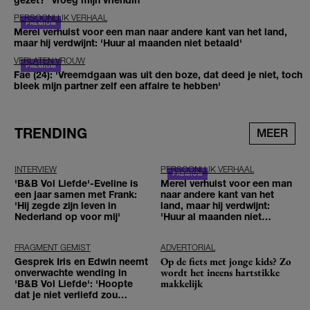
PERSOONLIJK VERHAAL
Merel verhuist voor een man naar andere kant van het land,
maar hij verdwijnt: 'Huur al maanden niet betaald'
VERLATEN VROUW
Fae (24): 'Vreemdgaan was uit den boze, dat deed je niet, toch
bleek mijn partner zelf een affaire te hebben'
TRENDING
MEER
INTERVIEW
PERSOONLIJK VERHAAL
'B&B Vol Liefde'-Eveline is
Merel verhuist voor een man
een jaar samen met Frank:
naar andere kant van het
'Hij zegde zijn leven in
land, maar hij verdwijnt:
Nederland op voor mij'
'Huur al maanden niet
betaald'
FRAGMENT GEMIST
ADVERTORIAL
Op de fiets met jonge kids? Zo
Gesprek Iris en Edwin neemt
wordt het ineens hartstikke
onverwachte wending in
makkelijk
'B&B Vol Liefde': 'Hoopte
dat je niet verliefd zou
worden'