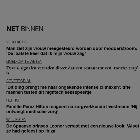
NET
BINNEN
VERDRIETIG
Man ziet zijn vrouw meegesleurd worden door modderstroom:
'De laatste keer dat ik mijn vrouw zag'
GOED OM TE WETEN
Deze 6 signalen verraden direct dat een restaurant een 'tourist trap'
is
ADVERTORIAL
'Dit ding brengt me naar ongekende intense climaxen': drie
mannen testen dit hightech seksspeeltje
HEFTIG
Familie Perez Hilton reageert na zorgwekkende livestream: 'Hij
ontvangt medische zorg'
WIL JE ZIEN
De Spaanse prinses Leonor verrast met een nieuwe look: 'Alsof
ze had gefeest op Ibiza'