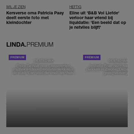
WIL JE ZIEN
HEFTIG
Kersverse oma Patricia Paay
Eline uit 'B&B Vol Liefde'
deelt eerste foto met
verloor haar vriend bij
kleindochter
liquidatie: 'Een beeld dat op
je netvlies blijft'
LINDA.
PREMIUM
DE STAD VAN
DE STAD VAN
Elske DeWall over Leeuwarden,
Isabelle Boer deelt haar f
muziek en haar favoriete plekken in
plekken in Zwolle: 'Deze pl
de stad: 'Een stad die voelt als thuis'
graag verborgen'