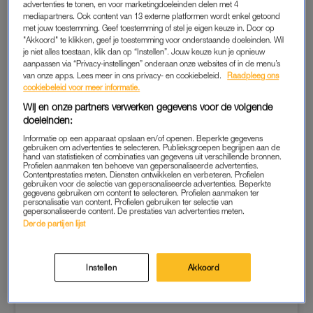
advertenties te tonen, en voor marketingdoeleinden delen met 4
mediapartners. Ook content van 13 externe platformen wordt enkel getoond
Hij vindt de opvoeding niet lastig, maar dat komt vooral door
met jouw toestemming. Geef toestemming of stel je eigen keuze in. Door op
zijn vrouw. “Ik ben heel blij met Selly, want wij zijn het eigenlijk
"Akkoord" te klikken, geef je toestemming voor onderstaande doeleinden. Wil
je niet alles toestaan, klik dan op “Instellen”. Jouw keuze kun je opnieuw
altijd eens met elkaar. Selly is supergoed, is fantastisch. Die
aanpassen via “Privacy-instellingen” onderaan onze websites of in de menu’s
kan dat heel geweldig. Ik denk dat ik eerder, hoewel dat een
van onze apps. Lees meer in ons privacy- en cookiebeleid.
Raadpleeg ons
cliché is, achter haar aan loop.”
cookiebeleid voor meer informatie.
Wij en onze partners verwerken gegevens voor de volgende
doeleinden:
Informatie op een apparaat opslaan en/of openen. Beperkte gegevens
gebruiken om advertenties te selecteren. Publieksgroepen begrijpen aan de
hand van statistieken of combinaties van gegevens uit verschillende bronnen.
Profielen aanmaken ten behoeve van gepersonaliseerde advertenties.
Contentprestaties meten. Diensten ontwikkelen en verbeteren. Profielen
gebruiken voor de selectie van gepersonaliseerde advertenties. Beperkte
gegevens gebruiken om content te selecteren. Profielen aanmaken ter
personalisatie van content. Profielen gebruiken ter selectie van
gepersonaliseerde content. De prestaties van advertenties meten.
Derde partijen lijst
Instellen
Akkoord