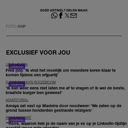
GOED ARTIKEL? DELEN MAAR.
FOTO
ANP
EXCLUSIEF VOOR JOU
LIEVE HELEEN
Fred (55): 'Ik vind het moeilijk om meerdere keren klaar te
komen tijdens een vrijpartij'
FLOOR BAKHUYS ROOZEBOOM
'Ik kan weer eens niet laten me af te vragen of ik wel de beste,
braafste burger ben geweest'
ADVERTORIAL
Amaya zat vast op Madeira door noodweer: 'We zaten op de
grond tussen honderden gestrande reizigers'
ROOS MOGGRÉ
'"Roos, waarom heb je de naam van je ex op je LinkedIn-tijdlijn
gezet?" vroeg mijn vriendin'