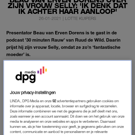
ZIJN VROUW SELLY: 'IK DENK DAT
IK ACHTER HAAR AANLOOP'
26-01-2021
|
LOTTE KUIPERS
Presentator Beau van Erven Dorens is te gast in de
podcast ’30 minuten Rauw’ van Ruud de Wild. Daarin
prijst hij zijn
vrouw Selly, omdat ze zo’n ‘fantastische
moeder’ is.
De presentator vindt opvoeden een eitje door de opvoedskills
van zijn vrouw.
Jouw privacy-instellingen
BEAU VAN ERVEN DORENS
LINDA., DPG Media en onze
92
advertentiepartners gebruiken cookies om
“Ik heb zo’n leuk gezin, dat gaat boven alles. Ik sta er wel
informatie over je apparaat, locatie, browser en surfgedrag te verzamelen.
boven, ik ben echt een vader. Maar tegelijkertijd ben ik ook de
Deze informatie combineren we met de gegevens die je zelf deelt met ons,
hele dag met ze aan het keten als ik de kans krijg. Zij zijn vaak
zoals wanneer je een account aanmaakt. Dit doen we om het gebruik van onze
media te analyseren en onze websites en apps te verbeteren. Daarnaast
serieuzer dan ik”, vertelt de presentator. Samen met zijn vrouw
kunnen we, als je hier toestemming voor geeft, je gegevens gebruiken om onze
heeft hij vier zoons.
content, communicatie en aanbod te personaliseren en je relevante