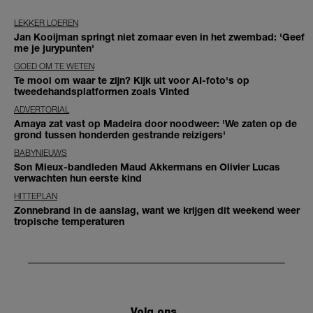
LEKKER LOEREN
Jan Kooijman springt niet zomaar even in het zwembad: 'Geef
me je jurypunten'
GOED OM TE WETEN
Te mooi om waar te zijn? Kijk uit voor AI-foto's op
tweedehandsplatformen zoals Vinted
ADVERTORIAL
Amaya zat vast op Madeira door noodweer: 'We zaten op de
grond tussen honderden gestrande reizigers'
BABYNIEUWS
Son Mieux-bandleden Maud Akkermans en Olivier Lucas
verwachten hun eerste kind
HITTEPLAN
Zonnebrand in de aanslag, want we krijgen dit weekend weer
tropische temperaturen
Volg ons