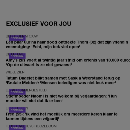
EXCLUSIEF VOOR JOU
BEDROGEN VROUW
Een paar uur na haar dood ontdekte Thom (32) dat zijn vriendin
vreemdging: 'Echt, mijn bek viel open'
DE ERFENIS
Amy’s zus voert al twintig jaar strijd om erfenis van 10.000 euro:
'Op de uitvaart is ze niet geweest'
WIL JE ZIEN
Tatum Dagelet blikt samen met Saskia Weerstand terug op
'Brutale Meiden': 'Mensen beledigen was niet leuk meer'
LEKKER SAMENGESTELD
Stiefmoeder Naomi is niet welkom bij verjaardagen: 'Hun
moeder wil niet dat ik er ben'
LIEVE HELEEN
Fred (55): 'Ik vind het moeilijk om meerdere keren klaar te
komen tijdens een vrijpartij'
FLOOR BAKHUYS ROOZEBOOM