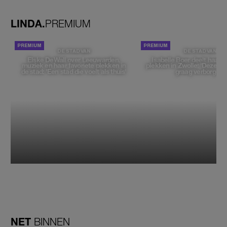
zou moeten loslaten'
LINDA.
PREMIUM
DE STAD VAN
DE STAD VAN
Elske DeWall over Leeuwarden,
Isabelle Boer deelt haar f
muziek en haar favoriete plekken in
plekken in Zwolle: 'Deze pl
de stad: 'Een stad die voelt als thuis'
graag verborgen'
NET
BINNEN