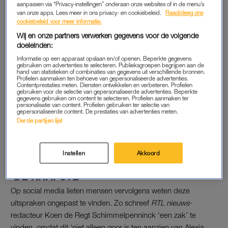
aanpassen via “Privacy-instellingen” onderaan onze websites of in de menu’s
Alexander
noemde.
van onze apps. Lees meer in ons privacy- en cookiebeleid.
Raadpleeg ons
cookiebeleid voor meer informatie.
Wij en onze partners verwerken gegevens voor de volgende
Voicemail vol doodsbedreigingen, mails naar mijn
doeleinden:
vriendin met als boodschap dat ik een pedofiel
Informatie op een apparaat opslaan en/of openen. Beperkte gegevens
ben; de even smerige als voorspelbare
gebruiken om advertenties te selecteren. Publieksgroepen begrijpen aan de
hand van statistieken of combinaties van gegevens uit verschillende bronnen.
lastercampagnes van Forumrechts en hun
Profielen aanmaken ten behoeve van gepersonaliseerde advertenties.
Contentprestaties meten. Diensten ontwikkelen en verbeteren. Profielen
mediaportaaltjes wennen nooit.
gebruiken voor de selectie van gepersonaliseerde advertenties. Beperkte
gegevens gebruiken om content te selecteren. Profielen aanmaken ter
personalisatie van content. Profielen gebruiken ter selectie van
— Sander Schimmelpenninck
gepersonaliseerde content. De prestaties van advertenties meten.
Derde partijen lijst
(@SanderSchimmelp)
July 31, 2020
Instellen
Akkoord
‘DE KNAPSTE’
Op social media lieten mensen vervolgens weten deze
uitspraken ongepast te vinden. Zo schreef
RTL nieuws
-
redacteur Koen de Regt Schimmelpenninck ‘een zak’ te
vinden, omdat dit ‘niet alleen goor is ten aanzien van Alexia,