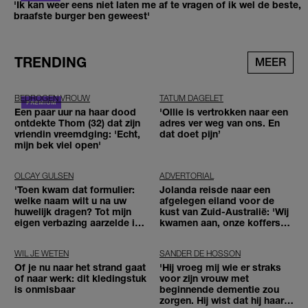
'Ik kan weer eens niet laten me af te vragen of ik wel de beste,
braafste burger ben geweest'
TRENDING
MEER
BEDROGEN VROUW
TATUM DAGELET
Een paar uur na haar dood
'Ollie is vertrokken naar een
ontdekte Thom (32) dat zijn
adres ver weg van ons. En
vriendin vreemdging: 'Echt,
dat doet pijn’
mijn bek viel open'
OLCAY GULSEN
ADVERTORIAL
'Toen kwam dat formulier:
Jolanda reisde naar een
welke naam wilt u na uw
afgelegen eiland voor de
huwelijk dragen? Tot mijn
kust van Zuid-Australië: 'Wij
eigen verbazing aarzelde ik
kwamen aan, onze koffers
geen moment'
niet'
WIL JE WETEN
SANDER DE HOSSON
Of je nu naar het strand gaat
'Hij vroeg mij wie er straks
of naar werk: dit kledingstuk
voor zijn vrouw met
is onmisbaar
beginnende dementie zou
zorgen. Hij wist dat hij haar