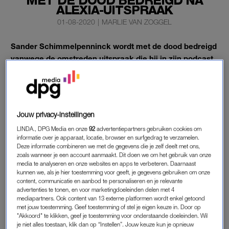
MET DE DOOD BEDREIGD NA
ALEXIA-UITSPRAAK
01-08-2020
|
MARLIE VAN ZOGGEL
Sander Schimmelpenninck wordt met de dood bedreigd
vanwege de omstreden uitspraak die hij in zijn podcast
deed over prinses Alexia.
Dat laat de presentator van ‘Op1’ weten via Twitter.
Jouw privacy-instellingen
SANDER SCHIMMELPENNINCK
LINDA., DPG Media en onze
92
advertentiepartners gebruiken cookies om
informatie over je apparaat, locatie, browser en surfgedrag te verzamelen.
‘Voicemail vol doodsbedreigingen, mails naar mijn vriendin
Deze informatie combineren we met de gegevens die je zelf deelt met ons,
met als boodschap dat ik een pedofiel ben; de even smerige
zoals wanneer je een account aanmaakt. Dit doen we om het gebruik van onze
als voorspelbare lastercampagnes van Forumrechts en hun
media te analyseren en onze websites en apps te verbeteren. Daarnaast
kunnen we, als je hier toestemming voor geeft, je gegevens gebruiken om onze
mediaportaaltjes wennen nooit”, tweet Schimmelpenninck.
content, communicatie en aanbod te personaliseren en je relevante
advertenties te tonen, en voor marketingdoeleinden delen met 4
De journalist en ondernemer kwam deze week onder vuur te
mediapartners. Ook content van 13 externe platformen wordt enkel getoond
met jouw toestemming. Geef toestemming of stel je eigen keuze in. Door op
liggen omdat hij in zijn podcast ‘
de Zelfspodcast
‘ prinses
"Akkoord" te klikken, geef je toestemming voor onderstaande doeleinden. Wil
Alexia “de lekkerste”
van de drie dochters van koning Willem-
je niet alles toestaan, klik dan op “Instellen”. Jouw keuze kun je opnieuw