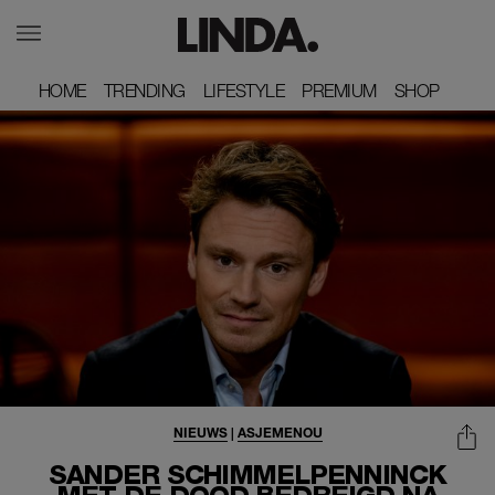
HOME
HOME
TRENDING
TRENDING
LIFESTYLE
LIFESTYLE
PREMIUM
PREMIUM
SHOP
SHOP
NIEUWS
|
ASJEMENOU
SANDER SCHIMMELPENNINCK