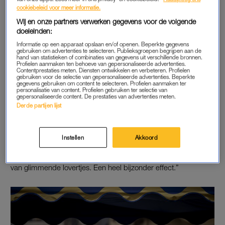
cookiebeleid voor meer informatie.
DE BIJZONDERE JURK VAN MÁXIMA
Wij en onze partners verwerken gegevens voor de volgende
doeleinden:
Koningin Máxima is altijd al een opvallende verschijning, maar
Informatie op een apparaat opslaan en/of openen. Beperkte gegevens
met haar nieuwe jurk van modehuis Natan was ze helemáál
gebruiken om advertenties te selecteren. Publieksgroepen begrijpen aan de
hand van statistieken of combinaties van gegevens uit verschillende bronnen.
een stralend middelpunt op de Dam.
Profielen aanmaken ten behoeve van gepersonaliseerde advertenties.
Contentprestaties meten. Diensten ontwikkelen en verbeteren. Profielen
gebruiken voor de selectie van gepersonaliseerde advertenties. Beperkte
De bijzondere creatie is ook modekenner Josine Droogendijk
gegevens gebruiken om content te selecteren. Profielen aanmaken ter
personalisatie van content. Profielen gebruiken ter selectie van
niet ontgaan. Op
modekoninginmaxima.nl
schrijft zij: “Voor de
gepersonaliseerde content. De prestaties van advertenties meten.
Derde partijen lijst
stof werd een vintage prêt-à-porter-stof gebruikt, die met de
hand werd beschilderd door Pablo Piatti. Door de schildering
lijkt het net alsof de jurk is gemaakt van glimmende pailletten.
Instellen
Akkoord
Op foto’s althans. Ik stond er net met mijn neus bovenop, en in
het echt zag je wel dat het een glanzende stof was in plaats
van glimmende lovertjes. Een heel bijzonder effect.”