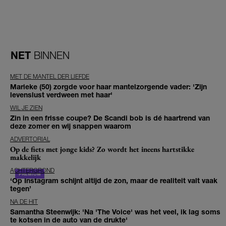
NET
BINNEN
MET DE MANTEL DER LIEFDE
Marieke (50) zorgde voor haar mantelzorgende vader: 'Zijn
levenslust verdween met haar'
WIL JE ZIEN
Zin in een frisse coupe? De Scandi bob is dé haartrend van
deze zomer en wij snappen waarom
ADVERTORIAL
Op de fiets met jonge kids? Zo wordt het ineens hartstikke
makkelijk
ACHTERGROND
‘Op Instagram schijnt altijd de zon, maar de realiteit valt vaak
tegen’
NA DE HIT
Samantha Steenwijk: 'Na 'The Voice' was het veel, ik lag soms
te kotsen in de auto van de drukte'