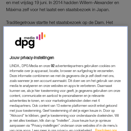
en met vrijdag 19 juni. In 2014 hadden Willem-Alexander en
Máxima zelf voor het laatst een staatsbezoek in Japan.
Traditiegetrouw startte het staatsbezoek op de Dam. Het
Japanse keizerlijk paar legde daar een krans bij het Nationaal
Monument.
Jouw privacy-instellingen
LINDA., DPG Media en onze
92
advertentiepartners gebruiken cookies om
informatie over je apparaat, locatie, browser en surfgedrag te verzamelen.
Deze informatie combineren we met de gegevens die je zelf deelt met ons,
zoals wanneer je een account aanmaakt. Dit doen we om het gebruik van onze
media te analyseren en onze websites en apps te verbeteren. Daarnaast
kunnen we, als je hier toestemming voor geeft, je gegevens gebruiken om onze
content, communicatie en aanbod te personaliseren en je relevante
advertenties te tonen, en voor marketingdoeleinden delen met 4
mediapartners. Ook content van 13 externe platformen wordt enkel getoond
met jouw toestemming. Geef toestemming of stel je eigen keuze in. Door op
"Akkoord" te klikken, geef je toestemming voor onderstaande doeleinden. Wil
je niet alles toestaan, klik dan op “Instellen”. Jouw keuze kun je opnieuw
aanpassen via “Privacy-instellingen” onderaan onze websites of in de menu’s
van onze apps. Lees meer in ons privacy- en cookiebeleid.
Raadpleeg ons