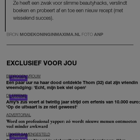
Ze heeft een zwak voor slimme beautyhacks, verslindt
boeken en probeert af en toe een nieuw recept (met
wisselend succes).
BRON
MODEKONINGINMAXIMA.NL
FOTO
ANP
EXCLUSIEF VOOR JOU
BEDROGEN VROUW
Een paar uur na haar dood ontdekte Thom (32) dat zijn vriendin
vreemdging: 'Echt, mijn bek viel open'
DE ERFENIS
Amy’s zus voert al twintig jaar strijd om erfenis van 10.000 euro:
'Op de uitvaart is ze niet geweest'
ADVERTORIAL
Word een professional yapper: zó wordt nieuwe mensen ontmoeten
veel minder awkward
LEKKER SAMENGESTELD