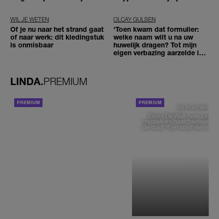
zou moeten loslaten'
WIL JE WETEN
OLCAY GULSEN
Of je nu naar het strand gaat
'Toen kwam dat formulier:
of naar werk: dit kledingstuk
welke naam wilt u na uw
is onmisbaar
huwelijk dragen? Tot mijn
eigen verbazing aarzelde ik
geen moment'
LINDA.
PREMIUM
ACHTERGROND
DE STAD VAN
Elske DeWall over Leeu
muziek en haar favoriete p
de stad: 'Een stad die voelt 