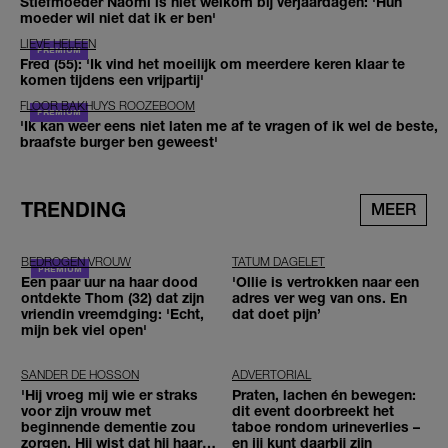
Stiefmoeder Naomi is niet welkom bij verjaardagen: 'Hun
moeder wil niet dat ik er ben'
LIEVE HELEEN
Fred (55): 'Ik vind het moeilijk om meerdere keren klaar te
komen tijdens een vrijpartij'
FLOOR BAKHUYS ROOZEBOOM
'Ik kan weer eens niet laten me af te vragen of ik wel de beste,
braafste burger ben geweest'
TRENDING
MEER
BEDROGEN VROUW
TATUM DAGELET
Een paar uur na haar dood
'Ollie is vertrokken naar een
ontdekte Thom (32) dat zijn
adres ver weg van ons. En
vriendin vreemdging: 'Echt,
dat doet pijn’
mijn bek viel open'
SANDER DE HOSSON
ADVERTORIAL
'Hij vroeg mij wie er straks
Praten, lachen én bewegen:
voor zijn vrouw met
dit event doorbreekt het
beginnende dementie zou
taboe rondom urineverlies –
zorgen. Hij wist dat hij haar
en jij kunt daarbij zijn