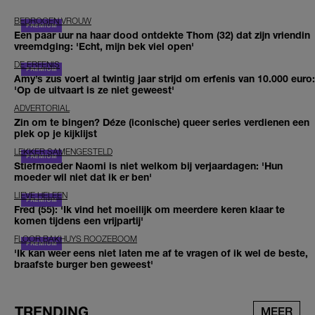
BEDROGEN VROUW
Een paar uur na haar dood ontdekte Thom (32) dat zijn vriendin
vreemdging: 'Echt, mijn bek viel open'
DE ERFENIS
Amy’s zus voert al twintig jaar strijd om erfenis van 10.000 euro:
'Op de uitvaart is ze niet geweest'
ADVERTORIAL
Zin om te bingen? Déze (iconische) queer series verdienen een
plek op je kijklijst
LEKKER SAMENGESTELD
Stiefmoeder Naomi is niet welkom bij verjaardagen: 'Hun
moeder wil niet dat ik er ben'
LIEVE HELEEN
Fred (55): 'Ik vind het moeilijk om meerdere keren klaar te
komen tijdens een vrijpartij'
FLOOR BAKHUYS ROOZEBOOM
'Ik kan weer eens niet laten me af te vragen of ik wel de beste,
braafste burger ben geweest'
TRENDING
MEER