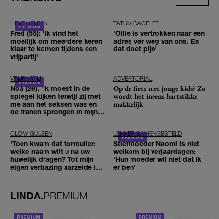
LIEVE HELEEN
TATUM DAGELET
Fred (55): 'Ik vind het
'Ollie is vertrokken naar een
moeilijk om meerdere keren
adres ver weg van ons. En
klaar te komen tijdens een
dat doet pijn’
vrijpartij'
VRIJPARTIJ
ADVERTORIAL
Op de fiets met jonge kids? Zo
Noa (26): 'Ik moest in de
wordt het ineens hartstikke
spiegel kijken terwijl zij met
makkelijk
me aan het seksen was en
de tranen sprongen in mijn
ogen'
OLCAY GULSEN
LEKKER SAMENGESTELD
'Toen kwam dat formulier:
Stiefmoeder Naomi is niet
welke naam wilt u na uw
welkom bij verjaardagen:
huwelijk dragen? Tot mijn
'Hun moeder wil niet dat ik
eigen verbazing aarzelde ik
er ben'
geen moment'
LINDA.
PREMIUM