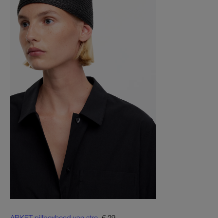
ARKET pillboxhoed van stro
, € 39