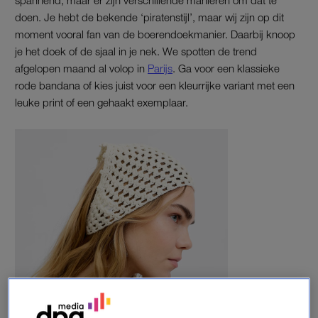
doen. Je hebt de bekende ‘piratenstijl’, maar wij zijn op dit
moment vooral fan van de boerendoekmanier. Daarbij knoop
je het doek of de sjaal in je nek. We spotten de trend
afgelopen maand al volop in
Parijs
. Ga voor een klassieke
rode bandana of kies juist voor een kleurrijke variant met een
leuke print of een gehaakt exemplaar.