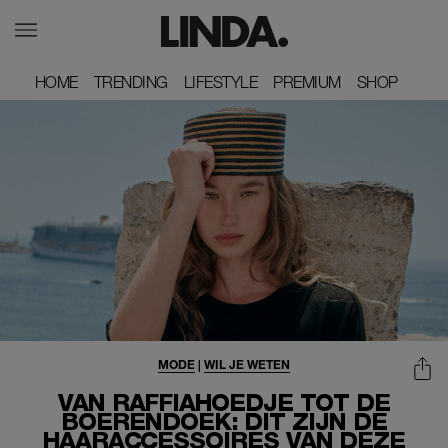
HOME
HOME
TRENDING
TRENDING
LIFESTYLE
LIFESTYLE
PREMIUM
PREMIUM
SHOP
SHOP
MODE
|
WIL JE WETEN
VAN RAFFIAHOEDJE TOT DE
BOERENDOEK: DIT ZIJN DÉ
HAARACCESSOIRES VAN DEZE