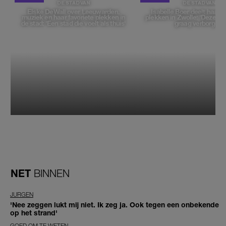
DE STAD VAN
DE STAD VAN
Elske DeWall over Leeuwarden,
Isabelle Boer deelt haar f
muziek en haar favoriete plekken in
plekken in Zwolle: 'Deze pl
de stad: 'Een stad die voelt als thuis'
graag verborgen'
NET
BINNEN
JURGEN
'Nee zeggen lukt mij niet. Ik zeg ja. Ook tegen een onbekende
op het strand'
GOED OM TE WETEN