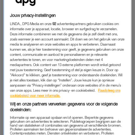
Jouw privacy-instellingen
LINDA., DPG Media en onze
92
advertentiepartners gebruiken cookies om
informatie over je apparaat, locatie, browser en surfgedrag te verzamelen.
Deze informatie combineren we met de gegevens die je zelf deelt met ons,
zoals wanneer je een account aanmaakt. Dit doen we om het gebruik van onze
media te analyseren en onze websites en apps te verbeteren. Daarnaast
kunnen we, als je hier toestemming voor geeft, je gegevens gebruiken om onze
JJXX Sjaal ‘JXBea’
, € 21,99
content, communicatie en aanbod te personaliseren en je relevante
advertenties te tonen, en voor marketingdoeleinden delen met 4
mediapartners. Ook content van 13 externe platformen wordt enkel getoond
met jouw toestemming. Geef toestemming of stel je eigen keuze in. Door op
"Akkoord" te klikken, geef je toestemming voor onderstaande doeleinden. Wil
je niet alles toestaan, klik dan op “Instellen”. Jouw keuze kun je opnieuw
aanpassen via “Privacy-instellingen” onderaan onze websites of in de menu’s
van onze apps. Lees meer in ons privacy- en cookiebeleid.
Raadpleeg ons
cookiebeleid voor meer informatie.
Wij en onze partners verwerken gegevens voor de volgende
doeleinden:
Informatie op een apparaat opslaan en/of openen. Beperkte gegevens
gebruiken om advertenties te selecteren. Publieksgroepen begrijpen aan de
hand van statistieken of combinaties van gegevens uit verschillende bronnen.
Profielen aanmaken ten behoeve van gepersonaliseerde advertenties.
Contentprestaties meten. Diensten ontwikkelen en verbeteren. Profielen