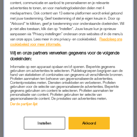
content, communicatie en aanbod te personaliseren en je relevante
advertenties te tonen, en voor marketingdoeleinden delen met 4
mediapartners. Ook content van 13 externe platformen wordt enkel getoond
met jouw toestemming. Geef toestemming of stel je eigen keuze in. Door op
"Akkoord" te klikken, geef je toestemming voor onderstaande doeleinden. Wil
je niet alles toestaan, klik dan op “Instellen”. Jouw keuze kun je opnieuw
aanpassen via “Privacy-instellingen” onderaan onze websites of in de menu’s
van onze apps. Lees meer in ons privacy- en cookiebeleid.
Raadpleeg ons
cookiebeleid voor meer informatie.
Wij en onze partners verwerken gegevens voor de volgende
doeleinden:
Informatie op een apparaat opslaan en/of openen. Beperkte gegevens
gebruiken om advertenties te selecteren. Publieksgroepen begrijpen aan de
hand van statistieken of combinaties van gegevens uit verschillende bronnen.
Profielen aanmaken ten behoeve van gepersonaliseerde advertenties.
Contentprestaties meten. Diensten ontwikkelen en verbeteren. Profielen
gebruiken voor de selectie van gepersonaliseerde advertenties. Beperkte
gegevens gebruiken om content te selecteren. Profielen aanmaken ter
personalisatie van content. Profielen gebruiken ter selectie van
gepersonaliseerde content. De prestaties van advertenties meten.
Derde partijen lijst
Michelle Obama in 2009 tijdens het inaugurele bal in een
Instellen
Akkoord
Jason Wu-jurk.