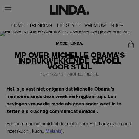
HOME
HOME
TRENDING
TRENDING
LIFESTYLE
LIFESTYLE
PREMIUM
PREMIUM
SHOP
SHOP
MODE
|
LINDA.
MP OVER MICHELLE OBAMA’S
INDRUKWEKKENDE GEVOEL
VOOR STIJL
15-11-2018
|
MICHEL PIERRE
Het is je vast niet ontgaan dat Michelle Obama’s
memoires sinds deze week verkrijgbaar zijn. Een
bevlogen vrouw die mode als geen ander weet in te
zetten als krachtig communicatiemiddel.
Een communicatiemiddel dat niet iedere First Lady even goed
inzet (kuch.. kuch..
Melania
).