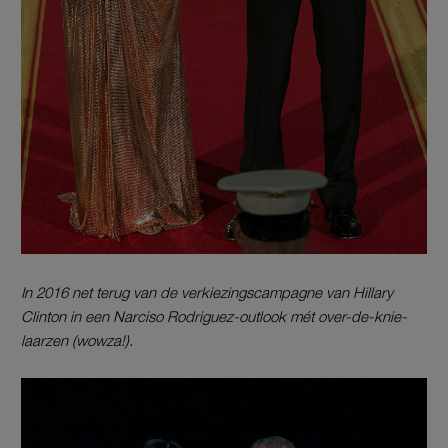
In 2016 net terug van de verkiezingscampagne van Hillary
Clinton in een Narciso Rodriguez-outlook mét over-de-knie-
laarzen (wowza!).