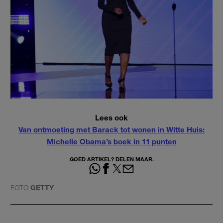
Lees ook
Van ontmoeting met Barack tot wonen in Witte Huis:
Michelle Obama’s boek in 11 punten
GOED ARTIKEL? DELEN MAAR.
FOTO
GETTY