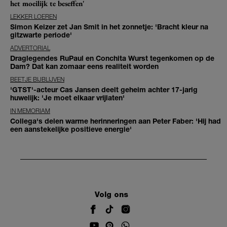
het moeilijk te beseffen'
LEKKER LOEREN
Simon Keizer zet Jan Smit in het zonnetje: 'Bracht kleur na
gitzwarte periode'
ADVERTORIAL
Draglegendes RuPaul en Conchita Wurst tegenkomen op de
Dam? Dat kan zomaar eens realiteit worden
BEETJE BIJBLIJVEN
'GTST'-acteur Cas Jansen deelt geheim achter 17-jarig
huwelijk: 'Je moet elkaar vrijlaten'
IN MEMORIAM
Collega's delen warme herinneringen aan Peter Faber: 'Hij had
een aanstekelijke positieve energie'
Volg ons