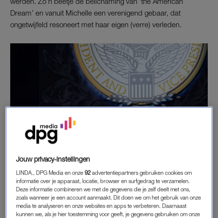
werden. Zo’n beetje de belichaming van ‘the American
Dream’ en vanuit Michelle een verenigend gebaar, dat
ongetwijfeld resoneert met haar eigen (verre) verleden.
Jouw privacy-instellingen
LINDA., DPG Media en onze
92
advertentiepartners gebruiken cookies om
informatie over je apparaat, locatie, browser en surfgedrag te verzamelen.
Deze informatie combineren we met de gegevens die je zelf deelt met ons,
zoals wanneer je een account aanmaakt. Dit doen we om het gebruik van onze
media te analyseren en onze websites en apps te verbeteren. Daarnaast
kunnen we, als je hier toestemming voor geeft, je gegevens gebruiken om onze