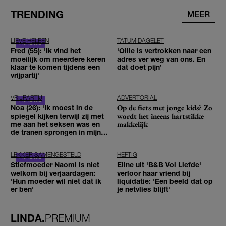
TRENDING
MEER
LIEVE HELEEN
TATUM DAGELET
Fred (55): 'Ik vind het
'Ollie is vertrokken naar een
moeilijk om meerdere keren
adres ver weg van ons. En
klaar te komen tijdens een
dat doet pijn’
vrijpartij'
VRIJPARTIJ
ADVERTORIAL
Op de fiets met jonge kids? Zo
Noa (26): 'Ik moest in de
wordt het ineens hartstikke
spiegel kijken terwijl zij met
makkelijk
me aan het seksen was en
de tranen sprongen in mijn
ogen'
LEKKER SAMENGESTELD
HEFTIG
Stiefmoeder Naomi is niet
Eline uit 'B&B Vol Liefde'
welkom bij verjaardagen:
verloor haar vriend bij
'Hun moeder wil niet dat ik
liquidatie: 'Een beeld dat op
er ben'
je netvlies blijft'
LINDA.
PREMIUM