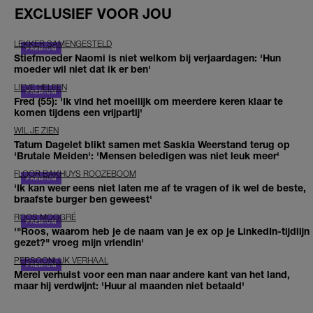
EXCLUSIEF VOOR JOU
LEKKER SAMENGESTELD
Stiefmoeder Naomi is niet welkom bij verjaardagen: 'Hun
moeder wil niet dat ik er ben'
LIEVE HELEEN
Fred (55): 'Ik vind het moeilijk om meerdere keren klaar te
komen tijdens een vrijpartij'
WIL JE ZIEN
Tatum Dagelet blikt samen met Saskia Weerstand terug op
'Brutale Meiden': 'Mensen beledigen was niet leuk meer'
FLOOR BAKHUYS ROOZEBOOM
'Ik kan weer eens niet laten me af te vragen of ik wel de beste,
braafste burger ben geweest'
ROOS MOGGRÉ
'"Roos, waarom heb je de naam van je ex op je LinkedIn-tijdlijn
gezet?" vroeg mijn vriendin'
PERSOONLIJK VERHAAL
Merel verhuist voor een man naar andere kant van het land,
maar hij verdwijnt: 'Huur al maanden niet betaald'