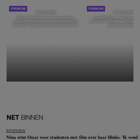
DE STAD VAN
DE STAD VAN
Elske DeWall over Leeuwarden,
Isabelle Boer deelt haar f
muziek en haar favoriete plekken in
plekken in Zwolle: 'Deze pl
de stad: 'Een stad die voelt als thuis'
graag verborgen'
NET
BINNEN
INTERVIEW
Nina wint Oscar voor studenten met film over haar libido: 'Ik vond