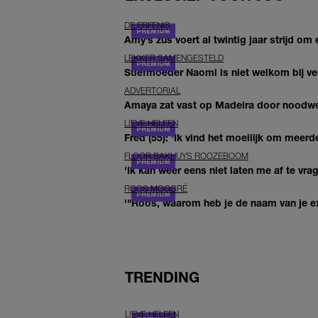
DE ERFENIS
Amy’s zus voert al twintig jaar strijd om 
LEKKER SAMENGESTELD
Stiefmoeder Naomi is niet welkom bij ver
ADVERTORIAL
Amaya zat vast op Madeira door noodwee
LIEVE HELEEN
Fred (55): 'Ik vind het moeilijk om meerde
FLOOR BAKHUYS ROOZEBOOM
'Ik kan weer eens niet laten me af te vr
ROOS MOGGRÉ
'"Roos, waarom heb je de naam van je ex 
TRENDING
LIEVE HELEEN