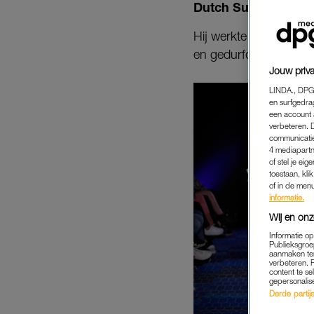
Dutch Sustainable F
Hij werkte samen met h
en gedurfde creaties.
Jouw priva
LINDA., DPG
en surfgedra
een account 
verbeteren. 
communicatie
4 mediapartn
of stel je ei
toestaan, kli
of in de men
informatie.
Wij en onz
Informatie o
Publieksgroe
aanmaken ten
verbeteren. 
content te se
gepersonalis
Derde partijen