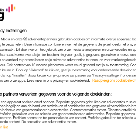
ashion Week. Zijn zesde is een bijzondere.
et Ministerie van Defensie en toverde verschillende unifo
cy-instellingen
 Media en onze
92
advertentiepartners gebruiken cookies om informatie over je apparaat, lo
g te verzamelen. Deze informatie combineren we met de gegevens die je zelf deelt met ons, z
aanmaakt. Dit doen we om het gebruik van onze media te analyseren en onze websites en a
Daarnaast kunnen we, als je hier toestemming voor geeft, je gegevens gebruiken om onze con
 en aanbod te personaliseren en je relevante advertenties te tonen, en voor marketingdoele
ers. Ook content van 13 externe platformen wordt enkel getoond met jouw toestemming. Ge
gen keuze in. Door op "Akkoord" te klikken, geef je toestemming voor onderstaande doeleinden. 
k dan op “Instellen”. Jouw keuze kun je opnieuw aanpassen via “Privacy-instellingen” ondera
u’s van onze apps. Lees meer in ons privacy- en cookiebeleid.
Raadpleeg ons cookiebeleid 
e partners verwerken gegevens voor de volgende doeleinden:
p een apparaat opslaan en/of openen. Beperkte gegevens gebruiken om advertenties te sele
pen begrijpen aan de hand van statistieken of combinaties van gegevens uit verschillende br
 behoeve van gepersonaliseerde advertenties. Contentprestaties meten. Diensten ontwikkel
Profielen gebruiken voor de selectie van gepersonaliseerde advertenties. Beperkte gegeven
lecteren. Profielen aanmaken ter personalisatie van content. Profielen gebruiken ter selectie 
eerde content. De prestaties van advertenties meten.
 lijst