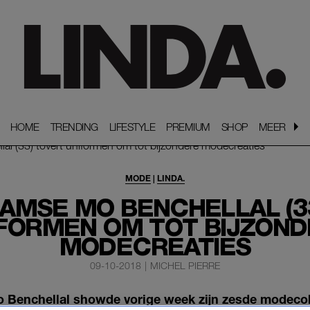
HOME
HOME
TRENDING
TRENDING
LIFESTYLE
LIFESTYLE
PREMIUM
PREMIUM
SHOP
SHOP
MEER
MEER
MODE
|
LINDA.
MSE MO BENCHELLAL (3
FORMEN OM TOT BIJZON
MODECREATIES
09-10-2018
|
MICHEL PIERRE
Benchellal showde vorige week zijn zesde modecolle