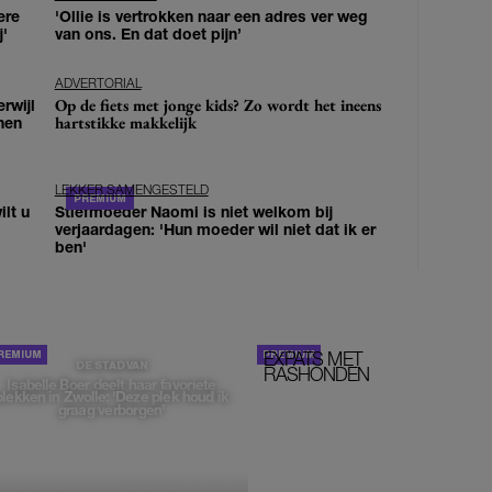
ere
'Ollie is vertrokken naar een adres ver weg
j'
van ons. En dat doet pijn’
ADVERTORIAL
Op de fiets met jonge kids? Zo wordt het ineens
erwijl
hartstikke makkelijk
nen
LEKKER SAMENGESTELD
lt u
Stiefmoeder Naomi is niet welkom bij
verjaardagen: 'Hun moeder wil niet dat ik er
ben'
EXPATS MET
STOM!
DE STAD VAN
RASHONDEN
Isabelle Boer deelt haar favoriete
plekken in Zwolle: 'Deze plek houd ik
graag verborgen'