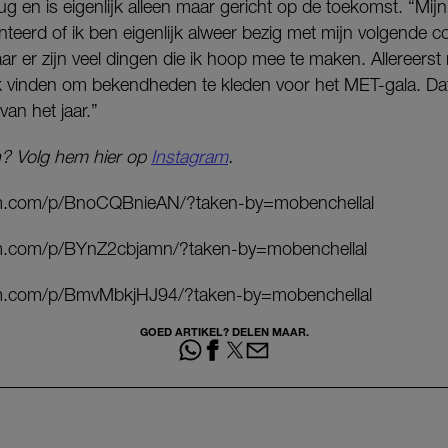
ug en is eigenlijk alleen maar gericht op de toekomst. “Mijn
eerd of ik ben eigenlijk alweer bezig met mijn volgende co
r er zijn veel dingen die ik hoop mee te maken. Allereerst 
uk vinden om bekendheden te kleden voor het MET-gala. Dat 
n het jaar.”
n? Volg hem hier op
Instagram
.
am.com/p/BnoCQBnieAN/?taken-by=mobenchellal
am.com/p/BYnZ2cbjamn/?taken-by=mobenchellal
am.com/p/BmvMbkjHJ94/?taken-by=mobenchellal
GOED ARTIKEL? DELEN MAAR.