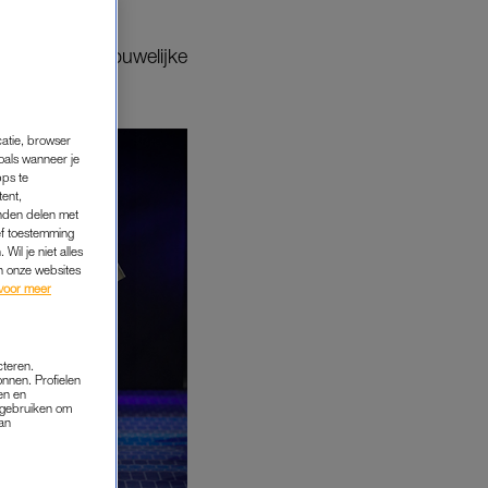
rmen om tot vrouwelijke
catie, browser
oals wanneer je
pps te
tent,
inden delen met
ef toestemming
Wil je niet alles
an onze websites
voor meer
cteren.
onnen. Profielen
en en
s gebruiken om
van