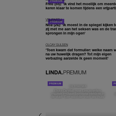
Fred (55): 'Ik vind het moeilijk om meerd
keren klaar te komen tijdens een vrijparti
VRIJPARTIJ
Noa (26): 'Ik moest in de spiegel kijken t
zij met me aan het seksen was en de tra
sprongen in mijn ogen'
OLCAY GULSEN
'Toen kwam dat formulier: welke naam wi
na uw huwelijk dragen? Tot mijn eigen
verbazing aarzelde ik geen moment'
LINDA.
PREMIUM
DE STAD VAN
Elske DeWall over Leeuwarden,
muziek en haar favoriete plekken in
de stad: 'Een stad die voelt als thuis'