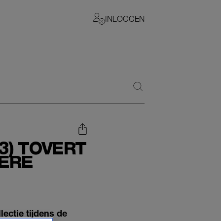
INLOGGEN
3) TOVERT
DERE
ctie tijdens de