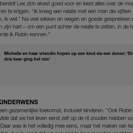
, bereidt Lex zich alvast goed voor en leest alles over de m
n te krijgen. “Ik kreeg een relatie met een man die vijftien
en, ik wel.” Na veel wikken en wegen en goede gesprekken m
in zijn hart – om een punt achter de relatie te zetten, in de
eerde ik Robin kennen.”
Michelle en haar vriendin hopen op een kind via een donor: ‘Dr
drie keer ging het mis’
KINDERWENS
r een gezamenlijke toekomst, inclusief kinderen. “Ook Robi
ilde dat we het leven eerst zelf op de rit zouden hebben v
aar was ik het volledig mee eens, maar het maken van k