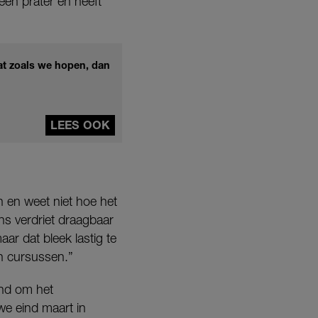
een prater en heeft
aat zoals we hopen, dan
LEES OOK
n en weet niet hoe het
ns verdriet draagbaar
aar dat bleek lastig te
n cursussen.”
and om het
we eind maart in