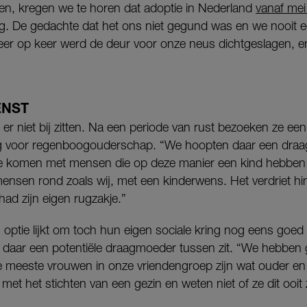
n, kregen we te horen dat adoptie in Nederland
vanaf mei
. De gedachte dat het ons niet gegund was en we nooit e
eer op keer werd de deur voor onze neus dichtgeslagen, en
ENST
 er niet bij zitten. Na een periode van rust bezoeken ze e
ng voor regenboogouderschap. “We hoopten daar een draa
te komen met mensen die op deze manier een kind hebben
mensen rond zoals wij, met een kinderwens. Het verdriet hin
 had zijn eigen rugzakje.”
optie lijkt om toch hun eigen sociale kring nog eens goed
 daar een potentiële draagmoeder tussen zit. “We hebben 
 meeste vrouwen in onze vriendengroep zijn wat ouder en
ig met het stichten van een gezin en weten niet of ze dit oo