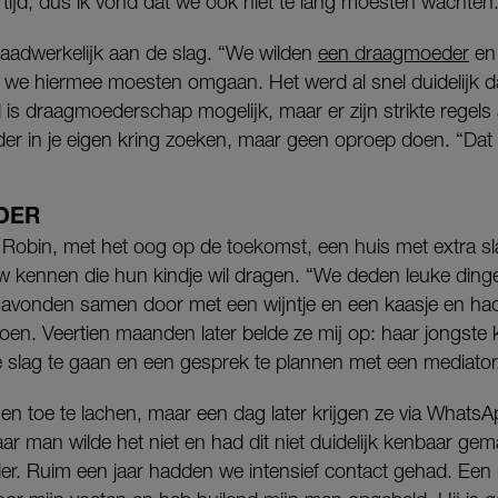
 tijd, dus ik vond dat we ook niet te lang moesten wachten
daadwerkelijk aan de slag. “We wilden
een draagmoeder
en 
we hiermee moesten omgaan. Het werd al snel duidelijk dat
d is draagmoederschap mogelijk, maar er zijn strikte regel
r in je eigen kring zoeken, maar geen oproep doen. “Dat m
DER
Robin, met het oog op de toekomst, een huis met extra sl
ouw kennen die hun kindje wil dragen. “We deden leuke din
avonden samen door met een wijntje en een kaasje en ha
en. Veertien maanden later belde ze mij op: haar jongste
e slag te gaan en een gesprek te plannen met een mediator
nen toe te lachen, maar een dag later krijgen ze via Whats
aar man wilde het niet en had dit niet duidelijk kenbaar ge
ler. Ruim een jaar hadden we intensief contact gehad. Een k