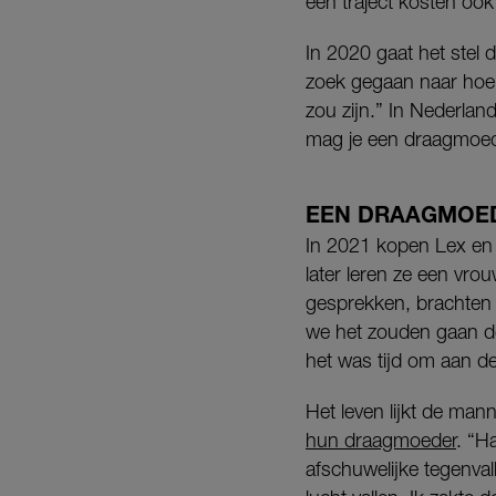
een traject kosten ook
In 2020 gaat het stel 
zoek gegaan naar hoe 
zou zijn.” In Nederlan
mag je een draagmoede
EEN DRAAGMOE
In 2021 kopen Lex en 
later leren ze een vr
gesprekken, brachten 
we het zouden gaan do
het was tijd om aan d
Het leven lijkt de man
hun draagmoeder
. “H
afschuwelijke tegenval