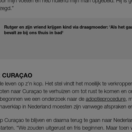
 door mijn voeten en heb huilend mijn man opgebeld. Hij is g
zegd.”
Rutger en zijn vriend krijgen kind via draagmoeder: 'Als het g
bevalt ze bij ons thuis in bad'
R CURAÇAO
e leven op z’n kop. Het stel vindt het moeilijk te verkroppe
oten naar Curaçao te verhuizen om tot rust te komen en o
 begonnen we een onderzoek naar de
adoptieprocedure
, m
haverklap in Nederland moesten zijn vanwege afspraken e
op Curaçao te blijven en daarna terug te gaan naar Nederl
 starten. “We zouden uitgerust en fris beginnen. Maar toen 