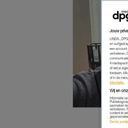
Jouw priva
LINDA., DPG
en surfgedra
een account 
verbeteren. 
communicatie
4 mediapartn
of stel je ei
toestaan, kli
of in de men
informatie.
Wij en onz
Informatie o
Publieksgroe
aanmaken ten
verbeteren. 
content te se
gepersonalis
Derde partijen