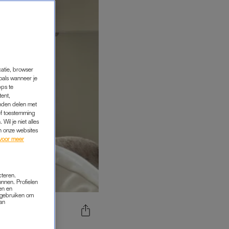
catie, browser
oals wanneer je
pps te
tent,
inden delen met
ef toestemming
Wil je niet alles
an onze websites
voor meer
cteren.
onnen. Profielen
en en
s gebruiken om
van