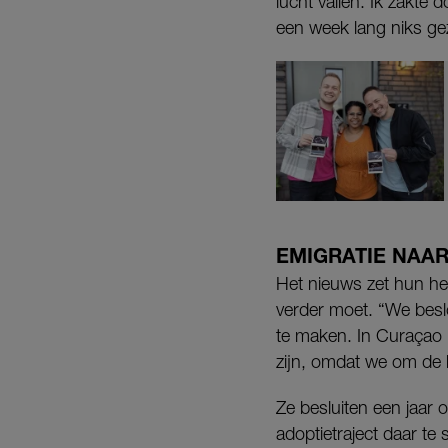
lucht vallen. Ik zakte
een week lang niks ge
EMIGRATIE NAA
Het nieuws zet hun hel
verder moet. “We besl
te maken. In Curaçao
zijn, omdat we om de 
Ze besluiten een jaar 
adoptietraject daar te