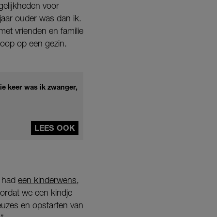
ogelijkheden voor
 jaar ouder was dan ik.
et vrienden en familie
 hoop op een gezin.
ie keer was ik zwanger,
LEES OOK
n had
een kinderwens
,
oordat we een kindje
euzes en opstarten van