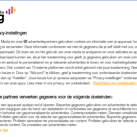
cy-instellingen
 Media en onze
92
advertentiepartners gebruiken cookies om informatie over je apparaat, lo
g te verzamelen. Deze informatie combineren we met de gegevens die je zelf deelt met ons, z
aanmaakt. Dit doen we om het gebruik van onze media te analyseren en onze websites en a
Daarnaast kunnen we, als je hier toestemming voor geeft, je gegevens gebruiken om onze con
 en aanbod te personaliseren en je relevante advertenties te tonen, en voor marketingdoele
ers. Ook content van 13 externe platformen wordt enkel getoond met jouw toestemming. Ge
gen keuze in. Door op "Akkoord" te klikken, geef je toestemming voor onderstaande doeleinden. 
k dan op “Instellen”. Jouw keuze kun je opnieuw aanpassen via “Privacy-instellingen” ondera
u’s van onze apps. Lees meer in ons privacy- en cookiebeleid.
Raadpleeg ons cookiebeleid 
e partners verwerken gegevens voor de volgende doeleinden:
p een apparaat opslaan en/of openen. Beperkte gegevens gebruiken om advertenties te sele
pen begrijpen aan de hand van statistieken of combinaties van gegevens uit verschillende br
 behoeve van gepersonaliseerde advertenties. Contentprestaties meten. Diensten ontwikkel
Profielen gebruiken voor de selectie van gepersonaliseerde advertenties. Beperkte gegeven
lecteren. Profielen aanmaken ter personalisatie van content. Profielen gebruiken ter selectie 
eerde content. De prestaties van advertenties meten.
KINDERWENS
|
WONDER GEWENST
 lijst