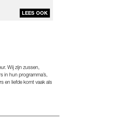
LEES OOK
ur. Wij zijn zussen,
ers in hun programma’s,
rs en liefde komt vaak als