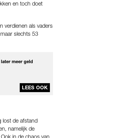
kken en toch doet
n verdienen als vaders
 maar slechts 53
 later meer geld
LEES OOK
g lost de afstand
en, namelijk de
. Ook in de chaos van