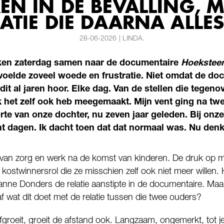
EN IN DE BEVALLING, 
LATIE DIE DAARNA ALLE
28-06-2026
|
LINDA.
eken zaterdag samen naar de documentaire
Hoeksteen
 voelde zoveel woede en frustratie. Niet omdat de do
it al jaren hoor. Elke dag. Van de stellen die tegenov
ik het zelf ook heb meegemaakt. Mijn vent ging na t
te van onze dochter, nu zeven jaar geleden. Bij onze 
ht dagen. Ik dacht toen dat dat normaal was. Nu denk
g van zorg en werk na de komst van kinderen. De druk op 
 kostwinnersrol die ze misschien zelf ook niet meer willen. 
nne Donders de relatie aanstipte in de documentaire. Ma
 wat dit doet met de relatie tussen die twee ouders?
fgroeit, groeit de afstand ook. Langzaam, ongemerkt, tot 