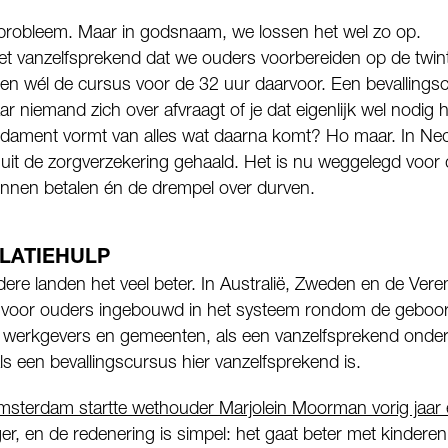
l probleem. Maar in godsnaam, we lossen het wel zo op.
et vanzelfsprekend dat we ouders voorbereiden op de twint
en wél de cursus voor de 32 uur daarvoor. Een bevallings
r niemand zich over afvraagt of je dat eigenlijk wel nodig 
 fundament vormt van alles wat daarna komt? Ho maar. In Ne
3 uit de zorgverzekering gehaald. Het is nu weggelegd voor
unnen betalen én de drempel over durven.
LATIEHULP
re landen het veel beter. In Australië, Zweden en de Veren
lp voor ouders ingebouwd in het systeem rondom de geboor
 werkgevers en gemeenten, als een vanzelfsprekend onder
s een bevallingscursus hier vanzelfsprekend is.
msterdam startte wethouder Marjolein Moorman vorig jaar ei
ger, en de redenering is simpel: het gaat beter met kinderen