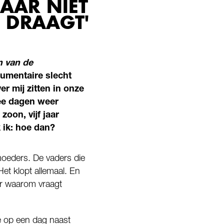
MAAR NIET
S DRAAGT'
 van de
cumentaire slecht
er mij zitten in onze
wee dagen weer
zoon, vijf jaar
 ik: hoe dan?
moeders. De vaders die
Het klopt allemaal. En
ar waarom vraagt
je op een dag naast