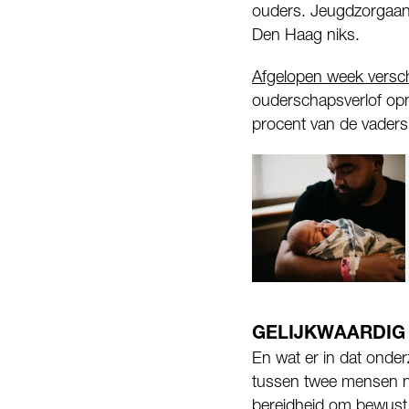
ouders. Jeugdzorgaan
Den Haag niks.
Afgelopen week versc
ouderschapsverlof opn
procent van de vaders 
GELIJKWAARDIG
En wat er in dat onderz
tussen twee mensen ni
bereidheid om bewust e