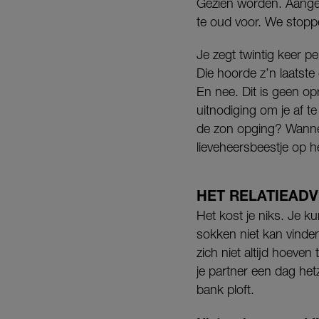
Gezien worden. Aangera
te oud voor. We stopp
Je zegt twintig keer p
Die hoorde z’n laatst
En nee. Dit is geen opr
uitnodiging om je af t
de zon opging? Wanneer
lieveheersbeestje op h
HET RELATIEADV
Het kost je niks. Je ku
sokken niet kan vinde
zich niet altijd hoeve
je partner een dag het
bank ploft.