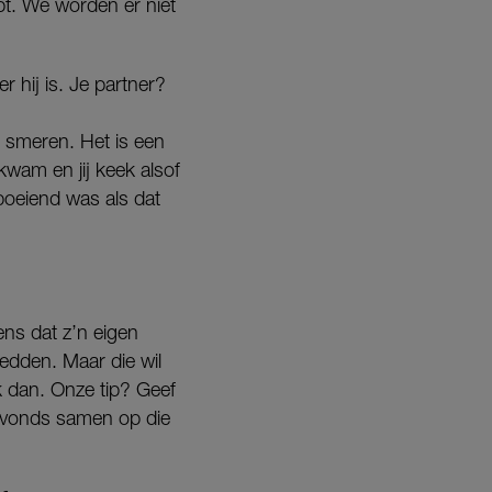
pt. We worden er niet
r hij is. Je partner?
te smeren. Het is een
kwam en jij keek alsof
 boeiend was als dat
ens dat z’n eigen
edden. Maar die wil
jk dan. Onze tip? Geef
s avonds samen op die