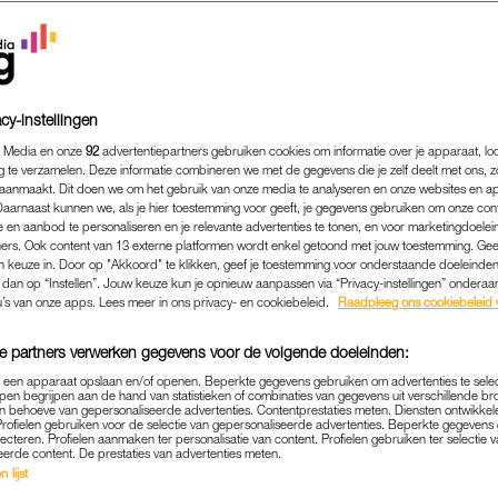
cy-instellingen
 Media en onze
92
advertentiepartners gebruiken cookies om informatie over je apparaat, lo
g te verzamelen. Deze informatie combineren we met de gegevens die je zelf deelt met ons, z
aanmaakt. Dit doen we om het gebruik van onze media te analyseren en onze websites en a
Daarnaast kunnen we, als je hier toestemming voor geeft, je gegevens gebruiken om onze con
 en aanbod te personaliseren en je relevante advertenties te tonen, en voor marketingdoele
ers. Ook content van 13 externe platformen wordt enkel getoond met jouw toestemming. Ge
gen keuze in. Door op "Akkoord" te klikken, geef je toestemming voor onderstaande doeleinden. 
k dan op “Instellen”. Jouw keuze kun je opnieuw aanpassen via “Privacy-instellingen” ondera
u’s van onze apps. Lees meer in ons privacy- en cookiebeleid.
Raadpleeg ons cookiebeleid 
e partners verwerken gegevens voor de volgende doeleinden:
p een apparaat opslaan en/of openen. Beperkte gegevens gebruiken om advertenties te sele
pen begrijpen aan de hand van statistieken of combinaties van gegevens uit verschillende br
 behoeve van gepersonaliseerde advertenties. Contentprestaties meten. Diensten ontwikkel
Profielen gebruiken voor de selectie van gepersonaliseerde advertenties. Beperkte gegeven
lecteren. Profielen aanmaken ter personalisatie van content. Profielen gebruiken ter selectie 
eerde content. De prestaties van advertenties meten.
SEKS & RELATIES
|
BUREAU LIEFHEBBERS
 lijst