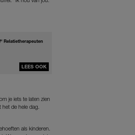
uffel. “Ik hou van jou.”
' Relatietherapeuten
LEES OOK
m je iets te laten zien
t het de hele dag.
ehoeften als kinderen.