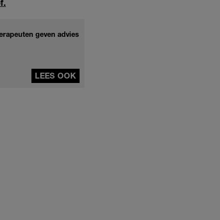
f.
therapeuten geven advies
LEES OOK