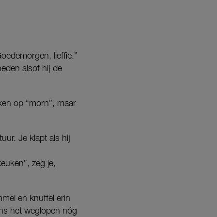
“Goedemorgen, lieffie.”
eden alsof hij de
jken op “morn”, maar
uur. Je klapt als hij
keuken”, zeg je,
mmel en knuffel erin
jdens het weglopen nóg