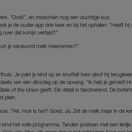
erk. “Doei!”, en misschien nog een vluchtige kus.
k je de ouder-app drie keer en bij het ophalen: “Heeft h
og over dat konijn verteld?”
 “Kun je vanavond melk meenemen?”
huis. Je pakt je kind op en knuffelt hem alsof hij terugkeer
laats van een dinsdag op de opvang. “Ik heb je gemist! Ho
State of the Union
geeft. Elk detail is fascinerend. De bot
t plein.
huis. “Hé. Hoe is het? Goed. Ja. Zet de melk maar in de k
 je kind het volle programma. Tanden poetsen met een liedj