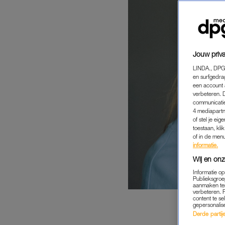
Jouw priva
LINDA., DPG
en surfgedra
een account 
verbeteren. 
communicatie
4 mediapartn
of stel je ei
toestaan, kli
of in de men
informatie.
Wij en onz
Informatie o
Publieksgroe
aanmaken ten
verbeteren. 
content te se
gepersonalis
Derde partijen