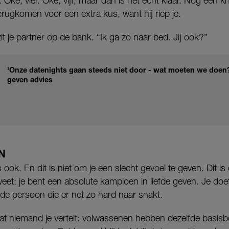
. Oké, vier. Oké, vijf, maar dan is het écht klaar. Nog een kn
terugkomen voor een extra kus, want hij riep je.
it je partner op de bank. “Ik ga zo naar bed. Jij ook?”
'Onze datenights gaan steeds niet door - wat moeten we doen?
geven advies
N
k. En dit is niet om je een slecht gevoel te geven. Dit is o
 weet: je bent een absolute kampioen in liefde geven. Je doe
 de persoon die er net zo hard naar snakt.
dat niemand je vertelt: volwassenen hebben dezelfde basisb