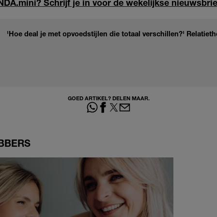
DA.mini? Schrijf je in voor de wekelijkse nieuwsbrie
'Hoe deal je met opvoedstijlen die totaal verschillen?' Relatie
GOED ARTIKEL? DELEN MAAR.
BBERS