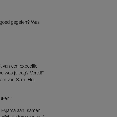
ij goed gegeten? Was
t van een expeditie
e was je dag? Vertel!”
erham van Sem. Het
euken.”
e. Pyjama aan, samen