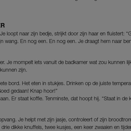
ER
e loopt naar zijn bedje, strijkt door zijn haar en fluistert: 
ijn wang. En nog een. En nog een. Je draagt hem naar ben
er. Je mompelt iets vanuit de badkamer wat zou kunnen li
kunnen zijn.
riete bord. Het eten in stukjes. Drinken op de juiste temperat
Goed gedaan! Knap hoor!’’
aan. Er staat koffie. Tenminste, dat hoopt hij. “Staat in de 
pvang. Je helpt met zijn jasje, controleert of zijn broodtro
id: drie dikke knuffels, twee kusjes, een keer zwaaien en ti