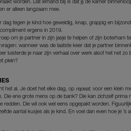
akt worden. Dat iemand blij is dat jij de kamer binnenloo
en er alleen langzaam mee.
er dag tegen je kind hoe geweldig, knap, grappig en bijzonde
e compliment ergens in 2019.
oep om je partner in zijn jasje te helpen of zijn boterham 
e vragen: wanneer was de laatste keer dat je partner binnen
 luisterde je naar zijn verhaal over werk alsof het net zo
et plein?
IES
nt het al. Je doet het elke dag, op
repeat
, voor een klein m
n. Die ene grote mens op de bank? Die kan zichzelf prima r
n te redden. Die wil ook wel eens opgepakt worden. Figuurli
zelfde aantal kusjes als je kind. En voel dan even hoe je ’