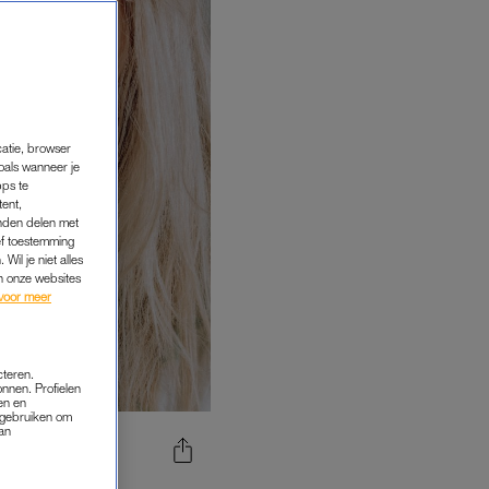
catie, browser
oals wanneer je
pps te
tent,
inden delen met
ef toestemming
Wil je niet alles
an onze websites
voor meer
cteren.
onnen. Profielen
en en
s gebruiken om
van