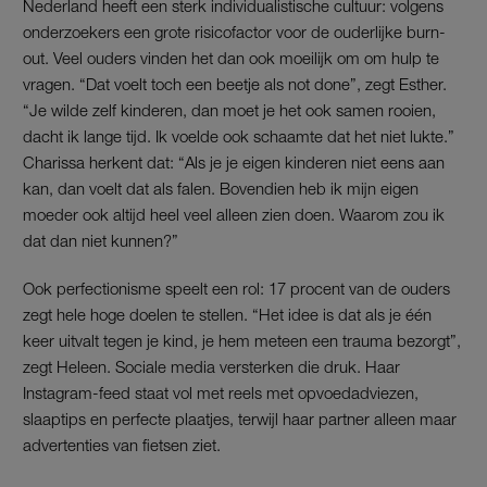
Nederland heeft een sterk individualistische cultuur: volgens
onderzoekers een grote risicofactor voor de ouderlijke burn-
out. Veel ouders vinden het dan ook moeilijk om om hulp te
vragen. “Dat voelt toch een beetje als not done”, zegt Esther.
“Je wilde zelf kinderen, dan moet je het ook samen rooien,
dacht ik lange tijd. Ik voelde ook schaamte dat het niet lukte.”
Charissa herkent dat: “Als je je eigen kinderen niet eens aan
kan, dan voelt dat als falen. Bovendien heb ik mijn eigen
moeder ook altijd heel veel alleen zien doen. Waarom zou ik
dat dan niet kunnen?”
Ook perfectionisme speelt een rol: 17 procent van de ouders
zegt hele hoge doelen te stellen. “Het idee is dat als je één
keer uitvalt tegen je kind, je hem meteen een trauma bezorgt”,
zegt Heleen. Sociale media versterken die druk. Haar
Instagram-feed staat vol met reels met opvoedadviezen,
slaaptips en perfecte plaatjes, terwijl haar partner alleen maar
advertenties van fietsen ziet.