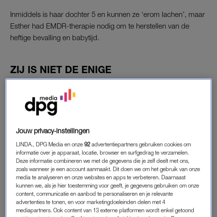
Inmiddels is haar dochter 5 en kunnen ze ‘erom lachen’, maar
Esther had EMDR-therapie nodig om te herstellen van de
heftige bevalling en babytijd.
ZIJ IS NIET DE ENIGE
Als ik op LinkedIn een berichtje plaats dat ik een artikel schrijf
over de ouderschapsburn-out stroomt mijn inbox vol. Dezelfde
avond lees ik de berichten van 17 moeders en 1 vader die
zich herkennen in de symptomen: extreme vermoeidheid, het
gevoel voortdurend in de overlevingsstand te staan, en
Jouw privacy-instellingen
emotionele afstand tot hun kinderen.
LINDA., DPG Media en onze
92
advertentiepartners gebruiken cookies om
informatie over je apparaat, locatie, browser en surfgedrag te verzamelen.
Deze informatie combineren we met de gegevens die je zelf deelt met ons,
Uit het recente rapport
Ouders onder druk
van de Erasmus
zoals wanneer je een account aanmaakt. Dit doen we om het gebruik van onze
Universiteit blijkt dat 39 procent van de ouders burn-
media te analyseren en onze websites en apps te verbeteren. Daarnaast
outklachten ervaart. Voor een kleine groep (2 tot 5 procent) zijn
kunnen we, als je hier toestemming voor geeft, je gegevens gebruiken om onze
content, communicatie en aanbod te personaliseren en je relevante
deze klachten ernstig en langdurig. Moeders, ouders met
advertenties te tonen, en voor marketingdoeleinden delen met 4
kinderen onder de 4 jaar, en ouders van kinderen met extra
mediapartners. Ook content van 13 externe platformen wordt enkel getoond