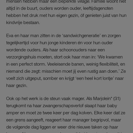
mensen hébben maar een beperkte
village
. Familie woont niet
altijd in de buurt, ouders worden ouder, leeftijdsgenoten
hebben het druk met hun eigen gezin, óf genieten juist van hun
kindvrije bestaan.
Eva en haar man zitten in de ‘sandwichgeneratie’ en zorgen
tegelijkertijd voor hun jonge kinderen én voor hun ouder
wordende ouders. Als haar schoonouders naar een
verzorgingshuis moeten, stort ook haar man in: ‘We kwamen
in een perfect storm. Veeleisende banen, weinig flexibiliteit, en
niemand die zegt: misschien moet jij even rustig aan doen.’ Ze
voelt zich uitgeput, somber en krijgt ‘een heel kort lontje’ naar
haar gezin.
Ook op het werk is de steun vaak mager. Als Marjolein* (31)
terugkomt na haar zwangerschapsverlof slaapt haar baby
amper en moet ze twee keer per dag kolven. Elke keer dat ze
een grens aangeeft, reageert haar manager begripvol, maar
de volgende dag liggen er weer drie nieuwe taken op haar