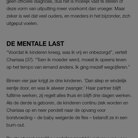
geen officiële diagnose, dus het is moeilijk vast te stellen of
deze vorm van uitputting meer voorkomt dan vroeger. Maar
zeker is wel dat veel ouders, en moeders in het bijzonder, zich
uitgeput voelen.
DE MENTALE LAST
“Voordat ik kinderen kreeg, was ik vrij en onbezorgd”, vertelt
Charissa (37). “Toen ik moeder werd, moest ik opeens leven
op het tempo van iemand anders. Ik ging mezelf wegcijferen.”
Binnen vier jaar krijgt ze drie kinderen. ‘Dan sliep er eindelijk
eentje door, en was ik alweer zwanger.’ Haar partner blijft
fulltime werken, zij regelt alles thuis én blijft drie dagen werken.
Als de derde is geboren, de kinderen continu ziek worden en
Charissa op en neer pendelt naar de opvang voor
borstvoeding – de baby weigerde de fles – belandt ze in een
burn-out.