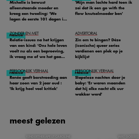
Michelle is bewust
'Mijn man lachte hard toen ik
alleenstaande moeder en
zei dat ik een go with the
kreeg een tweeling: ‘We
flow knutselmoeder ben'
lagen de eerste 101 dagen in
het ziekenhuis’
ZONDER EN MET
ADVERTORIAL
Relatie-issues na het krijgen
Zin om te bingen? Déze
van een kind: ‘Ons hele leven
(iconische) queer series
voelt nu als een beproeving,
verdienen een plek op je
ik vraag me of we het gaan
kijklijst
redden'
PERSOONLIJK VERHAAL
PERSOONLIJK VERHAAL
Renée geeft borstvoeding aan
Slapeloze nachten door je
haar zoon van 2 jaar oud :
baby: 'Er waren maanden
'Ik krijg heel veel kritiek'
dat hij elke nacht elk uur
wakker werd'
meest gelezen
KINDERTHERAPEUT CAROLINE
WAT GOÉÉÉÉ