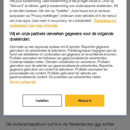
met jouw toestemming. Geef toestemming of stel je eigen keuze in. Door op
zorgbehoeften hebben het het zwaarst.
"Akkoord" te klikken, geef je toestemming voor onderstaande doeleinden. Wil
je niet alles toestaan, klik dan op “Instellen”. Jouw keuze kun je opnieuw
aanpassen via “Privacy-instellingen” onderaan onze websites of in de menu’s
'Sinds ik moeder ben, heb ik
van onze apps. Lees meer in ons privacy- en cookiebeleid.
Raadpleeg ons
een kort lontje: wat moet ik
cookiebeleid voor meer informatie.
doen?' - Relatietherapeuten
Wij en onze partners verwerken gegevens voor de volgende
geven advies
doeleinden:
LEES OOK
Informatie op een apparaat opslaan en/of openen. Beperkte gegevens
gebruiken om advertenties te selecteren. Publieksgroepen begrijpen aan de
hand van statistieken of combinaties van gegevens uit verschillende bronnen.
Profielen aanmaken ten behoeve van gepersonaliseerde advertenties.
De Vlaamse wetenschappers Isabelle Roskam en Moïra
Contentprestaties meten. Diensten ontwikkelen en verbeteren. Profielen
gebruiken voor de selectie van gepersonaliseerde advertenties. Beperkte
Mikolajczak doen al jaren onderzoek naar de parentale burn-
gegevens gebruiken om content te selecteren. Profielen aanmaken ter
personalisatie van content. Profielen gebruiken ter selectie van
out en hebben een vragenlijst ontwikkeld om de burn-out vast
gepersonaliseerde content. De prestaties van advertenties meten.
Derde partijen lijst
te stellen. Online kun je anoniem 23 vragen beantwoorden om
vast te stellen of je in de gevarenzone zit: van ‘Ik ben zo moe
van mijn rol als ouder dat ik het gevoel heb dat slapen niet
Instellen
Akkoord
meer helpt’ tot ‘Ik kan mijn kinderen niet meer laten zien
hoeveel ik van ze houd’.
De ouderschapsburn-out is in de Nederlandse ggz echter