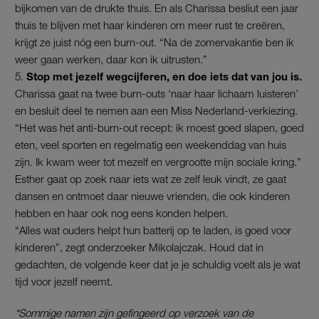
bijkomen van de drukte thuis. En als Charissa besliut een jaar
thuis te blijven met haar kinderen om meer rust te creëren,
krijgt ze juist nóg een burn-out. “Na de zomervakantie ben ik
weer gaan werken, daar kon ik uitrusten.”
Stop met jezelf wegcijferen, en doe iets dat van jou is.
Charissa gaat na twee burn-outs ‘naar haar lichaam luisteren’
en besluit deel te nemen aan een Miss Nederland-verkiezing.
“Het was het anti-burn-out recept: ik moest goed slapen, goed
eten, veel sporten en regelmatig een weekenddag van huis
zijn. Ik kwam weer tot mezelf en vergrootte mijn sociale kring.”
Esther gaat op zoek naar iets wat ze zelf leuk vindt, ze gaat
dansen en ontmoet daar nieuwe vrienden, die ook kinderen
hebben en haar ook nog eens konden helpen.
“Alles wat ouders helpt hun batterij op te laden, is goed voor
kinderen”, zegt onderzoeker Mikolajczak. Houd dat in
gedachten, de volgende keer dat je je schuldig voelt als je wat
tijd voor jezelf neemt.
*Sommige namen zijn gefingeerd op verzoek van de