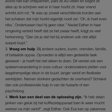
avond niet kan ontspannen, pakt ze A3-vellen en begint ze
alles op te schrijven wat er in haar hoofd zit. Haar vriend
schrikt zich rot. “Ik was op zoveel verschillende borden aan
het schaken dat mijn hoofd eigenlijk nooit zei: ‘Oh, ik hoef even
niks.’ Ondertussen had hij geen idee.” Nadat Esther in haar
omgeving verteld heeft dat ze het zwaar heeft, krijgt ze veel
herkenning. “Dan zie je dat het bij anderen ook niet altijd
soepel loopt.”
Vraag om hulp
. Bij andere ouders, buren, vrienden, familie,
of betaalde oppas. Opvoeden is altijd een gedeelde taak
geweest – je hoeft het niet alleen te doen. Dit vereist ook een
systeemverandering in onze cultuur: onderzoekers pleiten voor
laagdrempelige steun in de buurt, langer verlof en flexibeler
werktijden. Nemen donkere gedachten de overhand? Schakel
dan ook professionele hulp in van de huisarts of een
psycholoog.
Werk kan een deel van de oplossing zijn.
“Ik heb staan
janken van geluk bij het koffiezetapparaat toen ik weer mocht
werken na mijn verlof”, zegt Esther. Ook Eva kan op zakenreis