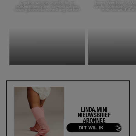
Caroline over een vriendin die net
Emma Wortelboer én Ma
moeder is geworden: 'Er wordt ook een
vertellen openhartig over 
vrouw geboren die zichzelf nog niet kent'
in de nieuwe LINDA.
LINDA.MINI
NIEUWSBRIEF
ABONNEE
DIT WIL IK