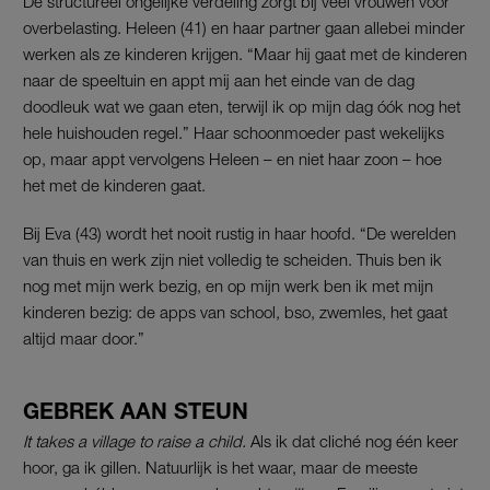
De structureel ongelijke verdeling zorgt bij veel vrouwen voor
overbelasting. Heleen (41) en haar partner gaan allebei minder
werken als ze kinderen krijgen. “Maar hij gaat met de kinderen
naar de speeltuin en appt mij aan het einde van de dag
doodleuk wat we gaan eten, terwijl ik op mijn dag óók nog het
hele huishouden regel.” Haar schoonmoeder past wekelijks
op, maar appt vervolgens Heleen – en niet haar zoon – hoe
het met de kinderen gaat.
Bij Eva (43) wordt het nooit rustig in haar hoofd. “De werelden
van thuis en werk zijn niet volledig te scheiden. Thuis ben ik
nog met mijn werk bezig, en op mijn werk ben ik met mijn
kinderen bezig: de apps van school, bso, zwemles, het gaat
altijd maar door.”
GEBREK AAN STEUN
It takes a village to raise a child.
Als ik dat cliché nog één keer
hoor, ga ik gillen. Natuurlijk is het waar, maar de meeste