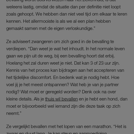
weleens lastig, omdat de situatie dan per definitie niet loopt
zoals gehoopt. We hebben dan niet veel tijd om elkaar te leren
kennen. Het allermooiste is als we al een plan hebben
gemaakt samen met de eigen verloskundige.”
Ze adviseert zwangeren om zich goed in de bevalling te
verdiepen. “Dan weet je wat het inhoudt. In het normale leven
gaan we pijn uit de weg, bij een bevalling hoort dat erbij.
Hoelang het zal duren weet je niet. Dat kan 3 of 23 uur zijn.
Kennis van het proces kan bijdragen aan het accepteren van
het tijdelijke discomfort. En bedenk wat je nodig hebt. Hoe
voel jij je het meest ontspannen? Wat heb je van je partner
nodig? Wat moet er geregeld worden? Denk ook na over
kleine details. Als je
thuis wil bevallen
en je hebt een hond, dan
moet er bijvoorbeeld wel iemand zijn die deze taak op zich
neemt.”
Ze vergelijkt bevallen met het lopen van een marathon. “Het is
zwaar en duurt lang. Je kan steun en aanmoediging