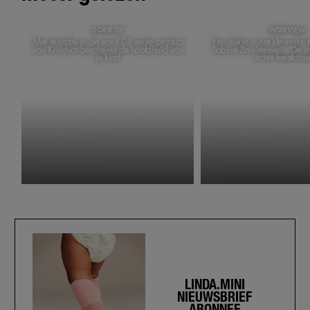
GOEIE TIP
INTERVIEW
Met je baby in de zon? Dít virale product
Een kijkje in het kleurrijke
van Kruidvat beschermt de hoofdhuid van
Sabine Zarr-Vermeij: 'De 
je kind
echte feestkame
LINDA.MINI
NIEUWSBRIEF
ABONNEE