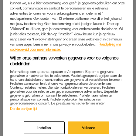
haar tweede kind moest ze kiezen tussen een vaginale baring
kunnen we, als je hier toestemming voor geeft, je gegevens gebruiken om onze
content, communicatie en aanbod te personaliseren en je relevante
of een keizersnede. Veel mensen adviseerden een
advertenties te tonen, en voor marketingdoeleinden delen met 4
keizersnede
, maar dat ging tegen haar gevoel in. Ze vroeg me
mediapartners. Ook content van 13 externe platformen wordt enkel getoond
om advies en samen met haar verloskundige maakten we een
met jouw toestemming. Geef toestemming of stel je eigen keuze in. Door op
"Akkoord" te klikken, geef je toestemming voor onderstaande doeleinden. Wil
plan.”
je niet alles toestaan, klik dan op “Instellen”. Jouw keuze kun je opnieuw
aanpassen via “Privacy-instellingen” onderaan onze websites of in de menu’s
De verloskundige deed het grootste gedeelte van de bevalling.
van onze apps. Lees meer in ons privacy- en cookiebeleid.
Raadpleeg ons
cookiebeleid voor meer informatie.
“Het laatste deel hebben we samen begeleid.” Alle
Wij en onze partners verwerken gegevens voor de volgende
betrokkenen kijken hier positief op terug. “Ze is natuurlijk
doeleinden:
bevallen en dat is goed verlopen. Maar ook als we een
Informatie op een apparaat opslaan en/of openen. Beperkte gegevens
keizersnede hadden moeten doen, zou dit een mooie ervaring
gebruiken om advertenties te selecteren. Publieksgroepen begrijpen aan de
hand van statistieken of combinaties van gegevens uit verschillende bronnen.
zijn geweest. We hadden een stappenplan gemaakt voor alle
Profielen aanmaken ten behoeve van gepersonaliseerde advertenties.
scenario’s.”
Contentprestaties meten. Diensten ontwikkelen en verbeteren. Profielen
gebruiken voor de selectie van gepersonaliseerde advertenties. Beperkte
gegevens gebruiken om content te selecteren. Profielen aanmaken ter
personalisatie van content. Profielen gebruiken ter selectie van
gepersonaliseerde content. De prestaties van advertenties meten.
COMPLEXE ZWANGERSCHAPPEN
Derde partijen lijst
Gordijn is gespecialiseerd in complexe zwangerschappen
waarbij bijvoorbeeld sprake is van
een hartafwijking
, kanker bij
Instellen
Akkoord
de moeder of een stuitligging. “In Nederland wordt bij een