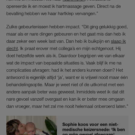
opereerde ik en moest ik hartmassage geven. Direct na de
bevalling hebben we haar hartklep vervangen.”
Zulke gebeurtenissen hebben impact. “Dit ging gelukkig goed,
maar als er nare dingen gebeuren en het gaat mis dan heb ik
daar zeker een week last van. Dan heb ik buikpijn en
slaap ik
slecht
. Ik praat erover met collega’s en mijn echtgenoot. Hij
doet hetzelfde werk als ik. Daardoor begrijpen we van elkaar
wat de impact van bepaalde situaties is. Vaak blijf ik me na
complicaties afvragen: had ik het anders kunnen doen? Het
antwoord is eigenlijk altijd ‘ja’, want er is vrijwel nooit maar één
behandelingsoptie. Maar je weet niet of de uitkomst met een
andere aanpak beter was geweest. Inmiddels weet ik dat dit
nare gevoel vanzelf overgaat en kan ik er beter mee omgaan
dan vroeger, maar het zal me nooit helemaal onberoerd laten.”
Sophie koos voor een niet-
medische keizersnede: 'Ik ben
op mijn gevoel afgegaan'