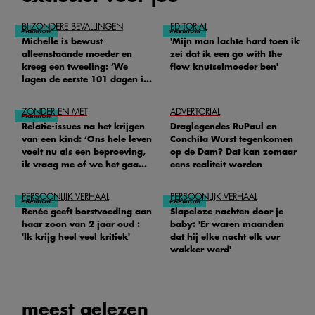
BIJZONDERE BEVALLINGEN
EDITORIAL
Michelle is bewust
'Mijn man lachte hard toen ik
alleenstaande moeder en
zei dat ik een go with the
kreeg een tweeling: ‘We
flow knutselmoeder ben'
lagen de eerste 101 dagen in
het ziekenhuis’
ZONDER EN MET
ADVERTORIAL
Relatie-issues na het krijgen
Draglegendes RuPaul en
van een kind: ‘Ons hele leven
Conchita Wurst tegenkomen
voelt nu als een beproeving,
op de Dam? Dat kan zomaar
ik vraag me of we het gaan
eens realiteit worden
redden'
PERSOONLIJK VERHAAL
PERSOONLIJK VERHAAL
Renée geeft borstvoeding aan
Slapeloze nachten door je
haar zoon van 2 jaar oud :
baby: 'Er waren maanden
'Ik krijg heel veel kritiek'
dat hij elke nacht elk uur
wakker werd'
meest gelezen