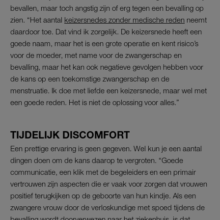
bevallen, maar toch angstig zijn of erg tegen een bevalling op
zien. “Het aantal
keizersnedes zonder medische reden
neemt
daardoor toe. Dat vind ik zorgelijk. De keizersnede heeft een
goede naam, maar het is een grote operatie en kent risico’s
voor de moeder, met name voor de zwangerschap en
bevalling, maar het kan ook negatieve gevolgen hebben voor
de kans op een toekomstige zwangerschap en de
menstruatie. Ik doe met liefde een keizersnede, maar wel met
een goede reden. Het is niet de oplossing voor alles.”
TIJDELIJK DISCOMFORT
Een prettige ervaring is geen gegeven. Wel kun je een aantal
dingen doen om de kans daarop te vergroten. “Goede
communicatie, een klik met de begeleiders en een primair
vertrouwen zijn aspecten die er vaak voor zorgen dat vrouwen
positief terugkijken op de geboorte van hun kindje. Als een
zwangere vrouw door de verloskundige met spoed tijdens de
bevalling wordt doorverwezen naar het ziekenhuis, is dat