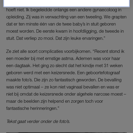
stuitligging vaak voor een keizersnede gekozen, maar dat
hoeft niet. Ik begeleidde onlangs een andere gynaecoloog in
opleiding. Zij was in verwachting van een tweeling. We grapten
dat er ten minste één van de twee baby’s in stuit geboren
moest worden. De eerste kwam in hoofdligging, de tweede in
stuit. Dat verliep zo mooi. Dat zijn leuke ervaringen.”
Ze ziet alle soort complicaties voorbijkomen. “Recent stond ik
een moeder bij met ernstige astma. Ademen was voor haar
een dagtaak.
Het ging zo slecht dat het kindje met 31 weken
geboren werd met een keizersnede. Een geboortefotograaf
maakte foto’s.
Die zijn zo fantastisch geworden. De bevalling
was niet optimaal – ze kon niet vaginaal bevallen en was er
niet bij omdat de keizersnede onder algehele narcose moest –
maar de beelden zijn helpend en zorgen toch voor
fantastische herinneringen.”
Tekst gaat verder onder de foto’s.