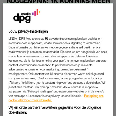
RUGGENPRIK: 'IK KON NIKS MEER
DOOR DE PIJN'
17-06-2025
|
ANNA NEELTJE DE BOER
PREMIUM
Jouw privacy-instellingen
LEES VERDER MET
LINDA., DPG Media en onze
92
advertentiepartners gebruiken cookies om
informatie over je apparaat, locatie, browser en surfgedrag te verzamelen.
PREMIUM
Deze informatie combineren we met de gegevens die je zelf deelt met ons,
zoals wanneer je een account aanmaakt. Dit doen we om het gebruik van onze
media te analyseren en onze websites en apps te verbeteren. Daarnaast
kunnen we, als je hier toestemming voor geeft, je gegevens gebruiken om onze
Krijg onbeperkt toegang tot alle
content, communicatie en aanbod te personaliseren en je relevante
advertenties te tonen, en voor marketingdoeleinden delen met 4
artikelen
mediapartners. Ook content van 13 externe platformen wordt enkel getoond
met jouw toestemming. Geef toestemming of stel je eigen keuze in. Door op
Lees LINDA.magazine online
"Akkoord" te klikken, geef je toestemming voor onderstaande doeleinden. Wil
je niet alles toestaan, klik dan op “Instellen”. Jouw keuze kun je opnieuw
aanpassen via “Privacy-instellingen” onderaan onze websites of in de menu’s
Geniet van te gekke winacties en
van onze apps. Lees meer in ons privacy- en cookiebeleid.
Raadpleeg ons
lekkere puzzels
cookiebeleid voor meer informatie.
Wij en onze partners verwerken gegevens voor de volgende
Maandelijks opzegbaar
doeleinden: