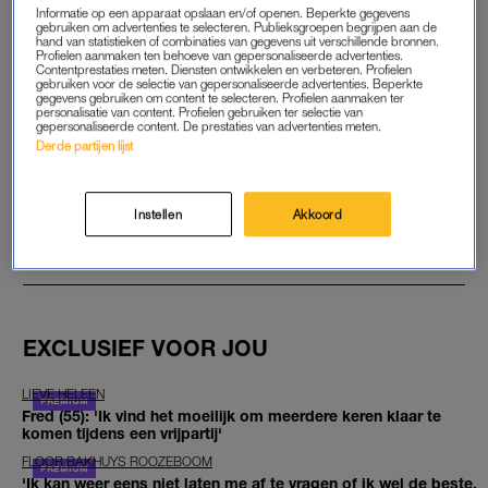
Informatie op een apparaat opslaan en/of openen. Beperkte gegevens
gebruiken om advertenties te selecteren. Publieksgroepen begrijpen aan de
START GRATIS MAAND
hand van statistieken of combinaties van gegevens uit verschillende bronnen.
Profielen aanmaken ten behoeve van gepersonaliseerde advertenties.
Contentprestaties meten. Diensten ontwikkelen en verbeteren. Profielen
gebruiken voor de selectie van gepersonaliseerde advertenties. Beperkte
Daarna €5,95 per maand
gegevens gebruiken om content te selecteren. Profielen aanmaken ter
personalisatie van content. Profielen gebruiken ter selectie van
gepersonaliseerde content. De prestaties van advertenties meten.
Al abonnee? Log in
Derde partijen lijst
Instellen
Akkoord
GOED ARTIKEL? DELEN MAAR.
EXCLUSIEF VOOR JOU
LIEVE HELEEN
Fred (55): 'Ik vind het moeilijk om meerdere keren klaar te
komen tijdens een vrijpartij'
FLOOR BAKHUYS ROOZEBOOM
'Ik kan weer eens niet laten me af te vragen of ik wel de beste,