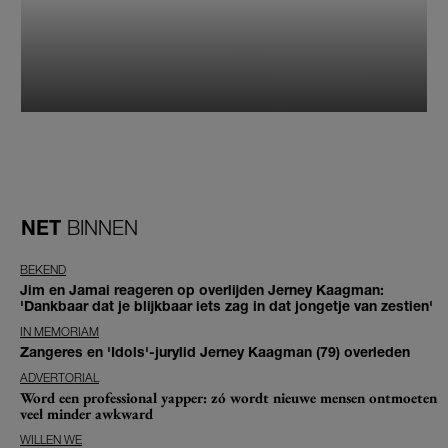
NET
BINNEN
BEKEND
Jim en Jamai reageren op overlijden Jerney Kaagman:
'Dankbaar dat je blijkbaar iets zag in dat jongetje van zestien'
IN MEMORIAM
Zangeres en 'Idols'-jurylid Jerney Kaagman (79) overleden
ADVERTORIAL
Word een professional yapper: zó wordt nieuwe mensen ontmoeten
veel minder awkward
WILLEN WE