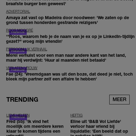
braafste burger ben geweest'
ADVERTORIAL
Amaya zat vast op Madeira door noodweer: 'We zaten op de
grond tussen honderden gestrande reizigers'
ROOS MOGGRÉ
'"Roos, waarom heb je de naam van je ex op je LinkedIn-tijdlijn
gezet?" vroeg mijn vriendin'
PERSOONLIJK VERHAAL
Merel verhuist voor een man naar andere kant van het land,
maar hij verdwijnt: 'Huur al maanden niet betaald'
VERLATEN VROUW
Fae (24): 'Vreemdgaan was uit den boze, dat deed je niet, toch
bleek mijn partner zelf een affaire te hebben'
TRENDING
MEER
LIEVE HELEEN
HEFTIG
Fred (55): 'Ik vind het
Eline uit 'B&B Vol Liefde'
moeilijk om meerdere keren
verloor haar vriend bij
klaar te komen tijdens een
liquidatie: 'Een beeld dat op
vrijpartij'
je netvlies blijft'