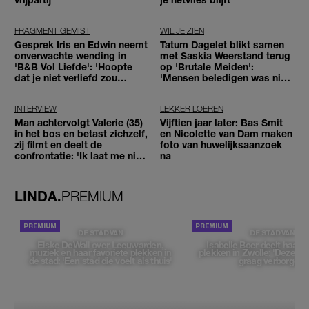
FRAGMENT GEMIST
WIL JE ZIEN
Gesprek Iris en Edwin neemt
Tatum Dagelet blikt samen
onverwachte wending in
met Saskia Weerstand terug
'B&B Vol Liefde': 'Hoopte
op 'Brutale Meiden':
dat je niet verliefd zou
'Mensen beledigen was niet
worden'
leuk meer'
INTERVIEW
LEKKER LOEREN
Man achtervolgt Valerie (35)
Vijftien jaar later: Bas Smit
in het bos en betast zichzelf,
en Nicolette van Dam maken
zij filmt en deelt de
foto van huwelijksaanzoek
confrontatie: 'Ik laat me niet
na
tegenhouden'
LINDA.
PREMIUM
DE STAD VAN
DE STAD VAN
Elske DeWall over Leeuwarden,
Isabelle Boer deelt haar f
muziek en haar favoriete plekken in
plekken in Zwolle: 'Deze pl
de stad: 'Een stad die voelt als thuis'
graag verborgen'