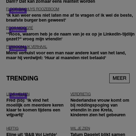
Dam? Dat kan zomaar eens realiteit worden
FLOOR BAKHUYS ROOZEBOOM
'Ik kan weer eens niet laten me af te vragen of ik wel de beste,
braafste burger ben geweest'
ROOS MOGGRÉ
'"Roos, waarom heb je de naam van je ex op je LinkedIn-tijdlijn
gezet?" vroeg mijn vriendin'
PERSOONLIJK VERHAAL
Merel verhuist voor een man naar andere kant van het land,
maar hij verdwijnt: 'Huur al maanden niet betaald'
TRENDING
MEER
LIEVE HELEEN
VERDRIETIG
Fred (55): 'Ik vind het
Nederlandse vrouw komt om
moeilijk om meerdere keren
bij reddingspoging van
klaar te komen tijdens een
vriendin in zee Kreta,
vrijpartij'
kinderen zien het gebeuren
HEFTIG
WIL JE ZIEN
Eline uit 'B&B Vol Liefde'
Tatum Dagelet blikt samen