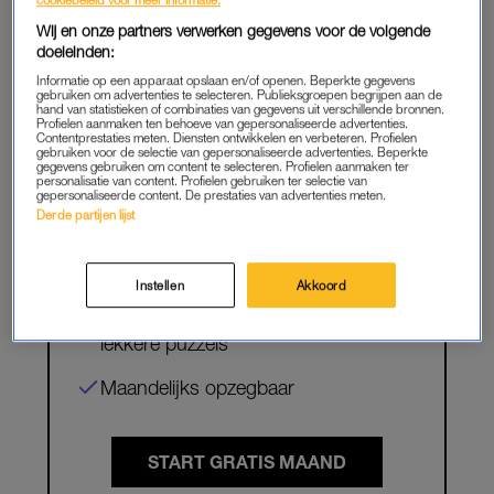
Wij en onze partners verwerken gegevens voor de volgende
doeleinden:
PREMIUM
Informatie op een apparaat opslaan en/of openen. Beperkte gegevens
LEES VERDER MET
gebruiken om advertenties te selecteren. Publieksgroepen begrijpen aan de
hand van statistieken of combinaties van gegevens uit verschillende bronnen.
PREMIUM
Profielen aanmaken ten behoeve van gepersonaliseerde advertenties.
Contentprestaties meten. Diensten ontwikkelen en verbeteren. Profielen
gebruiken voor de selectie van gepersonaliseerde advertenties. Beperkte
gegevens gebruiken om content te selecteren. Profielen aanmaken ter
personalisatie van content. Profielen gebruiken ter selectie van
gepersonaliseerde content. De prestaties van advertenties meten.
Krijg onbeperkt toegang tot alle
Derde partijen lijst
artikelen
Lees LINDA.magazine online
Instellen
Akkoord
Geniet van te gekke winacties en
lekkere puzzels
Maandelijks opzegbaar
START GRATIS MAAND