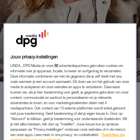
Jouw privacy-instellingen
LINDA., DPG Media en onze
92
advertentiepartners gebruiken cookies om
informatie over je apparaat, locatie, browser en surfgedrag te verzamelen.
Deze informatie combineren we met de gegevens die je zelf deelt met ons,
zoals wanneer je een account aanmaakt. Dit doen we om het gebruik van onze
media te analyseren en onze websites en apps te verbeteren. Daarnaast
COLUMN
|
DE ALLEENSTAANDE MOEDER
kunnen we, als je hier toestemming voor geeft, je gegevens gebruiken om onze
content, communicatie en aanbod te personaliseren en je relevante
'IK KON NIET ANDERS DAN ME
advertenties te tonen, en voor marketingdoeleinden delen met 4
MENGEN IN DE
mediapartners. Ook content van 13 externe platformen wordt enkel getoond
'LOOSDRECHTDISCUSSIE' EN NU,
met jouw toestemming. Geef toestemming of stel je eigen keuze in. Door op
2 WEKEN LATER, BEN IK
"Akkoord" te klikken, geef je toestemming voor onderstaande doeleinden. Wil
DOODSBANG'
je niet alles toestaan, klik dan op “Instellen”. Jouw keuze kun je opnieuw
aanpassen via “Privacy-instellingen” onderaan onze websites of in de menu’s
18-05-2026
|
CAROLIEN SPAANS
van onze apps. Lees meer in ons privacy- en cookiebeleid.
Raadpleeg ons
cookiebeleid voor meer informatie.