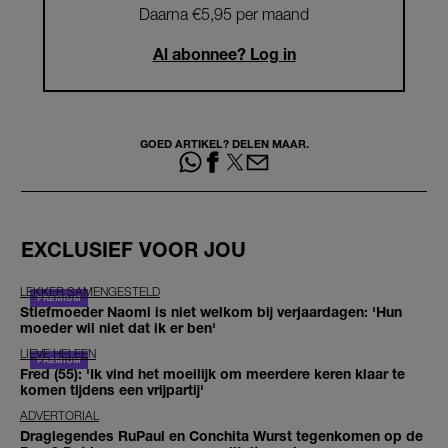
Daarna €5,95 per maand
Al abonnee? Log in
GOED ARTIKEL? DELEN MAAR.
EXCLUSIEF VOOR JOU
LEKKER SAMENGESTELD
Stiefmoeder Naomi is niet welkom bij verjaardagen: 'Hun
moeder wil niet dat ik er ben'
LIEVE HELEEN
Fred (55): 'Ik vind het moeilijk om meerdere keren klaar te
komen tijdens een vrijpartij'
ADVERTORIAL
Draglegendes RuPaul en Conchita Wurst tegenkomen op de