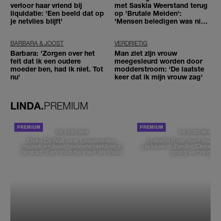
verloor haar vriend bij
met Saskia Weerstand terug
liquidatie: 'Een beeld dat op
op 'Brutale Meiden':
je netvlies blijft'
'Mensen beledigen was niet
leuk meer'
BARBARA & JOOST
VERDRIETIG
Barbara: 'Zorgen over het
Man ziet zijn vrouw
feit dat ik een oudere
meegesleurd worden door
moeder ben, had ik niet. Tot
modderstroom: 'De laatste
nu'
keer dat ik mijn vrouw zag'
LINDA.
PREMIUM
DE STAD VAN
DE STAD VAN
Elske DeWall over Leeuwarden,
Isabelle Boer deelt haar f
muziek en haar favoriete plekken in
plekken in Zwolle: 'Deze pl
de stad: 'Een stad die voelt als thuis'
graag verborgen'