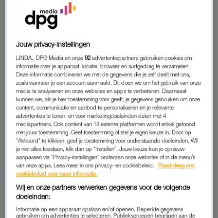
BRIDE ALERT: JADE ANNA IS VERLOOFD
EN HAAR RING IS ALLES BEHALVE KLEIN
01-06-2026
|
MERRY AL MUHTASEB
Jouw privacy-instellingen
Jade Anna van Vliet kan binnenkort ‘Taylor’ achter haar
naam zetten.
Haar vriend — of beter gezegd: verloofde
LINDA., DPG Media en onze
92
advertentiepartners gebruiken cookies om
informatie over je apparaat, locatie, browser en surfgedrag te verzamelen.
— Kenneth is namelijk op één knie gegaan, deelt ze op
Deze informatie combineren we met de gegevens die je zelf deelt met ons,
Instagram.
zoals wanneer je een account aanmaakt. Dit doen we om het gebruik van onze
media te analyseren en onze websites en apps te verbeteren. Daarnaast
kunnen we, als je hier toestemming voor geeft, je gegevens gebruiken om onze
content, communicatie en aanbod te personaliseren en je relevante
En één ding is duidelijk: op de ring is niet bezuinigd.
advertenties te tonen, en voor marketingdoeleinden delen met 4
mediapartners. Ook content van 13 externe platformen wordt enkel getoond
met jouw toestemming. Geef toestemming of stel je eigen keuze in. Door op
"Akkoord" te klikken, geef je toestemming voor onderstaande doeleinden. Wil
PUT A RING ON IT
je niet alles toestaan, klik dan op “Instellen”. Jouw keuze kun je opnieuw
Jade Anna
heeft een druk leven. Van campagnes
shooten
tot
aanpassen via “Privacy-instellingen” onderaan onze websites of in de menu’s
van onze apps. Lees meer in ons privacy- en cookiebeleid.
Raadpleeg ons
pilatesles
geven en haar eigen bedrijf runnen. Maar het wordt
cookiebeleid voor meer informatie.
alleen maar drukker, want er staat een bruiloft op de planning.
Wij en onze partners verwerken gegevens voor de volgende
doeleinden:
“Heart is full, hand is heavy,” schrijft ze bij de foto’s waarop
Informatie op een apparaat opslaan en/of openen. Beperkte gegevens
Kenneth haar ten huwelijk vraagt. En zo te zien heeft ze geen
gebruiken om advertenties te selecteren. Publieksgroepen begrijpen aan de