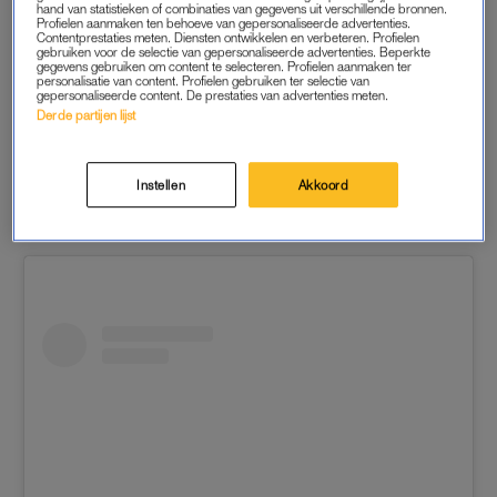
hand van statistieken of combinaties van gegevens uit verschillende bronnen.
seconde getwijfeld om ‘ja’ te zeggen. Tijdens hun vakantie in
Profielen aanmaken ten behoeve van gepersonaliseerde advertenties.
Contentprestaties meten. Diensten ontwikkelen en verbeteren. Profielen
Miami stelde hij de vraag, in een veld vol witte rozen. Maar de
gebruiken voor de selectie van gepersonaliseerde advertenties. Beperkte
gegevens gebruiken om content te selecteren. Profielen aanmaken ter
prachtige omgeving is niet het enige wat opvalt, want de ring
personalisatie van content. Profielen gebruiken ter selectie van
om haar vinger is niet te missen. Die is zó groot dat je ‘m
gepersonaliseerde content. De prestaties van advertenties meten.
Derde partijen lijst
waarschijnlijk ook vanuit Nederland nog ziet. Laten we het zo
zeggen:
it’s a rock.
Instellen
Akkoord
Tekst gaat verder onder de post