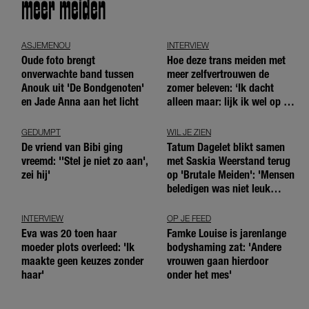
meer meiden
ASJEMENOU
INTERVIEW
Oude foto brengt
Hoe deze trans meiden met
onverwachte band tussen
meer zelfvertrouwen de
Anouk uit 'De Bondgenoten'
zomer beleven: ‘Ik dacht
en Jade Anna aan het licht
alleen maar: lijk ik wel op de
andere meiden?’
GEDUMPT
WIL JE ZIEN
De vriend van Bibi ging
Tatum Dagelet blikt samen
vreemd: ''Stel je niet zo aan',
met Saskia Weerstand terug
zei hij'
op 'Brutale Meiden': 'Mensen
beledigen was niet leuk
meer'
INTERVIEW
OP JE FEED
Eva was 20 toen haar
Famke Louise is jarenlange
moeder plots overleed: 'Ik
bodyshaming zat: 'Andere
maakte geen keuzes zonder
vrouwen gaan hierdoor
haar'
onder het mes'