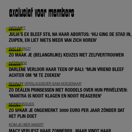
exclusief voor members
GEDUMPT
JULIA’S EX BLEEF STIL NA HAAR ABORTUS: ‘HIJ GING DE STAD IN,
ZUIPEN, EN LIET NIETS MEER VAN ZICH HOREN’
WAT DE FAQ?
ZO MAAK JE (BELANGRIJKE) KEUZES MET ZELFVERTROUWEN
INTERVIEW
DARLENE VERLOOR HAAR TEEN OP BALI: 'MIJN VRIEND BLEEF
ACHTER OM 'M TE ZOEKEN'
ROYALTY VERSLAGGEVER SAM HOEVENAAR
ZO DEALEN PRINSESSEN MET RODDELS OVER HUN PRIVÉLEVEN:
'MANTRA IS NOOIT KLAGEN EN NOOIT REAGEREN'
MONEY ISSUES
ZO SPAAR JE ONGEMERKT 3000 EURO PER JAAR ZÓNDER DAT
HET PIJN DOET
KOM JE HIER VAKER?
MACY VERLIEST HAAR ZONNEBRIL, MAAR VINDT HAAR