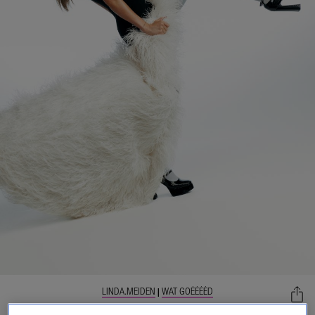
LINDA.MEIDEN
WAT GOÉÉÉÉD
|