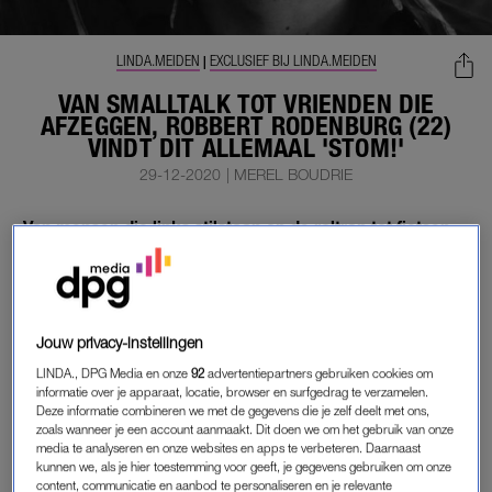
LINDA.MEIDEN
EXCLUSIEF BIJ LINDA.MEIDEN
|
VAN SMALLTALK TOT VRIENDEN DIE
AFZEGGEN, ROBBERT RODENBURG (22)
VINDT DIT ALLEMAAL 'STOM!'
29-12-2020
|
MEREL BOUDRIE
Van mensen die links stilstaan op de roltrap tot fietsen
met tegenwind of er ’s ochtends achterkomen dat je
geen ontbijt hebt: behoorlijk wat dingen zijn ontzettend
stom.
Jouw privacy-instellingen
Robbert Rodenburg (22) vertelt in het LINDA.meiden
Winterboek waar híj zich mateloos aan irriteert en lucht zijn
LINDA., DPG Media en onze
92
advertentiepartners gebruiken cookies om
informatie over je apparaat, locatie, browser en surfgedrag te verzamelen.
frustraties in de rubriek ‘Stom!’. Blijft herkenbaar.
Deze informatie combineren we met de gegevens die je zelf deelt met ons,
zoals wanneer je een account aanmaakt. Dit doen we om het gebruik van onze
STOM!
media te analyseren en onze websites en apps te verbeteren. Daarnaast
kunnen we, als je hier toestemming voor geeft, je gegevens gebruiken om onze
Mijn planten, die altijd doodgaan
content, communicatie en aanbod te personaliseren en je relevante