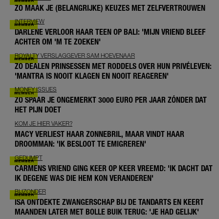
ZO MAAK JE (BELANGRIJKE) KEUZES MET ZELFVERTROUWEN
INTERVIEW
DARLENE VERLOOR HAAR TEEN OP BALI: 'MIJN VRIEND BLEEF
ACHTER OM 'M TE ZOEKEN'
ROYALTY VERSLAGGEVER SAM HOEVENAAR
ZO DEALEN PRINSESSEN MET RODDELS OVER HUN PRIVÉLEVEN:
'MANTRA IS NOOIT KLAGEN EN NOOIT REAGEREN'
MONEY ISSUES
ZO SPAAR JE ONGEMERKT 3000 EURO PER JAAR ZÓNDER DAT
HET PIJN DOET
KOM JE HIER VAKER?
MACY VERLIEST HAAR ZONNEBRIL, MAAR VINDT HAAR
DROOMMAN: 'IK BESLOOT TE EMIGREREN'
GEDUMPT
CARMENS VRIEND GING KEER OP KEER VREEMD: 'IK DACHT DAT
IK DEGENE WAS DIE HEM KON VERANDEREN'
BIJZONDER
ISA ONTDEKTE ZWANGERSCHAP BIJ DE TANDARTS EN KEERT
MAANDEN LATER MET BOLLE BUIK TERUG: 'JE HAD GELIJK'