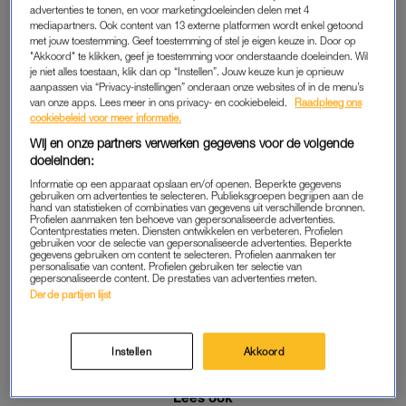
advertenties te tonen, en voor marketingdoeleinden delen met 4
STOM!
mediapartners. Ook content van 13 externe platformen wordt enkel getoond
met jouw toestemming. Geef toestemming of stel je eigen keuze in. Door op
Smalltalk
"Akkoord" te klikken, geef je toestemming voor onderstaande doeleinden. Wil
je niet alles toestaan, klik dan op “Instellen”. Jouw keuze kun je opnieuw
STOM!
aanpassen via “Privacy-instellingen” onderaan onze websites of in de menu’s
van onze apps. Lees meer in ons privacy- en cookiebeleid.
Raadpleeg ons
Vrienden die last minute afzeggen
cookiebeleid voor meer informatie.
Wij en onze partners verwerken gegevens voor de volgende
STOM!
doeleinden:
Met mannen daten die nog niet uit de kast zijn
Informatie op een apparaat opslaan en/of openen. Beperkte gegevens
gebruiken om advertenties te selecteren. Publieksgroepen begrijpen aan de
hand van statistieken of combinaties van gegevens uit verschillende bronnen.
STOM!
Profielen aanmaken ten behoeve van gepersonaliseerde advertenties.
Contentprestaties meten. Diensten ontwikkelen en verbeteren. Profielen
Mensen die hun zonnebril binnen ophouden
gebruiken voor de selectie van gepersonaliseerde advertenties. Beperkte
gegevens gebruiken om content te selecteren. Profielen aanmaken ter
personalisatie van content. Profielen gebruiken ter selectie van
STOM!
gepersonaliseerde content. De prestaties van advertenties meten.
Als je ongevraagd het laatste hapje van mijn bord pakt
Derde partijen lijst
STOM!
Instellen
Akkoord
Dat McDonald’s nog steeds lekkerder is dan een salade
Lees ook