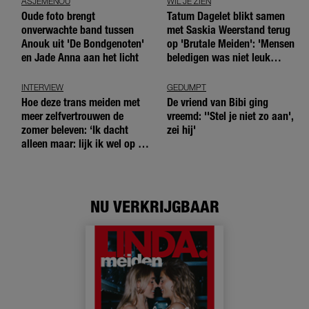
ASJEMENOU
WIL JE ZIEN
Oude foto brengt
Tatum Dagelet blikt samen
onverwachte band tussen
met Saskia Weerstand terug
Anouk uit 'De Bondgenoten'
op 'Brutale Meiden': 'Mensen
en Jade Anna aan het licht
beledigen was niet leuk
meer'
INTERVIEW
GEDUMPT
Hoe deze trans meiden met
De vriend van Bibi ging
meer zelfvertrouwen de
vreemd: ''Stel je niet zo aan',
zomer beleven: ‘Ik dacht
zei hij'
alleen maar: lijk ik wel op de
andere meiden?’
NU VERKRIJGBAAR