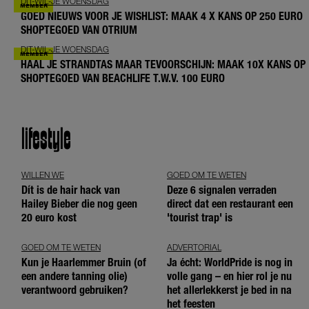
DIT-WIL-JE WOENSDAG
GOED NIEUWS VOOR JE WISHLIST: MAAK 4 X KANS OP 250 EURO
SHOPTEGOED VAN OTRIUM
DIT-WIL-JE WOENSDAG
HAAL JE STRANDTAS MAAR TEVOORSCHIJN: MAAK 10X KANS OP
SHOPTEGOED VAN BEACHLIFE T.W.V. 100 EURO
lifestyle
WILLEN WE
GOED OM TE WETEN
Dít is de hair hack van
Deze 6 signalen verraden
Hailey Bieber die nog geen
direct dat een restaurant een
20 euro kost
'tourist trap' is
GOED OM TE WETEN
ADVERTORIAL
Kun je Haarlemmer Bruin (of
Ja écht: WorldPride is nog in
een andere tanning olie)
volle gang – en hier rol je nu
verantwoord gebruiken?
het allerlekkerst je bed in na
het feesten