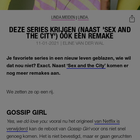
LINDA.MEIDEN
LINDA.
|
DEZE SERIES KRIJGEN (NAAST 'SEX AND
THE CITY') ÓÓK EEN REMAKE
11-01-2021
|
ELINE VAN DER WAL
Je favoriete series in een nieuw leven geblazen, wie wil
dat nou niet? Exact. Naast
‘Sex and the City’
komen er
nog meer remakes aan.
We zetten ze op een rij.
GOSSIP GIRL
Yes, we dó love you: v
ooral nu het origineel
van Netflix is
verwijderd
kan de reboot van
Gossip Girl
voor ons niet snel
genoeg komen. Het is niet bevestigd, maar er gaan geruchten