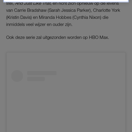
titel,
And Just Like That
, en richt zich opnieuw op de levens
van Carrie Bradshaw (Sarah Jessica Parker), Charlotte York
(Kristin Davis) en Miranda Hobbes (Cynthia Nixon) die
inmiddels veel wijzer en ouder zijn.
Ook deze serie zal uitgezonden worden op HBO Max.