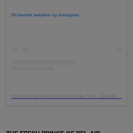
Dit bericht bekijken op Instagram
Een bericht gedeeld door And Just Like That… (@justlikethatmax)