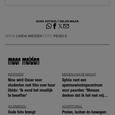
GOED ARTIKEL? DELEN MAAR.
BRON
LINDA.MEIDEN
FOTO
PEXELS
meer meiden
INTERVIEW
MEIDEN AAN DE MACHT
Nina wint Oscar voor
Sylvia runt een
studenten met film over haar
spermawinningscentrum
libido: 'Ik vond het moeilijk
voor paarden: 'Mensen
te beseffen'
denken dat ik het met mijn
blote handen doe'
ASJEMENOU
ADVERTORIAL
Oude foto brengt
Praten, lachen én bewegen: