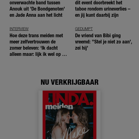
onverwachte band tussen
dit event doorbreekt het
Anouk uit 'De Bondgenoten'
taboe rondom urineverlies –
en Jade Anna aan het licht
en jij kunt daarbij zijn
INTERVIEW
GEDUMPT
Hoe deze trans meiden met
De vriend van Bibi ging
meer zelfvertrouwen de
vreemd: ''Stel je niet zo aan',
zomer beleven: ‘Ik dacht
zei hij'
alleen maar: lijk ik wel op de
andere meiden?’
NU VERKRIJGBAAR