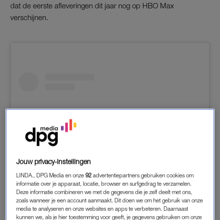
dat de eerste afleveringen dit jaar nog op HBO Max
verschijnen.
Jouw privacy-instellingen
LINDA., DPG Media en onze
92
advertentiepartners gebruiken cookies om
informatie over je apparaat, locatie, browser en surfgedrag te verzamelen.
Deze informatie combineren we met de gegevens die je zelf deelt met ons,
Dit bericht bekijken op Instagram
zoals wanneer je een account aanmaakt. Dit doen we om het gebruik van onze
media te analyseren en onze websites en apps te verbeteren. Daarnaast
kunnen we, als je hier toestemming voor geeft, je gegevens gebruiken om onze