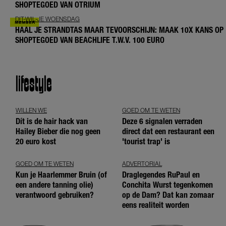
SHOPTEGOED VAN OTRIUM
DIT-WIL-JE WOENSDAG
HAAL JE STRANDTAS MAAR TEVOORSCHIJN: MAAK 10X KANS OP
SHOPTEGOED VAN BEACHLIFE T.W.V. 100 EURO
lifestyle
WILLEN WE
GOED OM TE WETEN
Dít is de hair hack van
Deze 6 signalen verraden
Hailey Bieber die nog geen
direct dat een restaurant een
20 euro kost
'tourist trap' is
GOED OM TE WETEN
ADVERTORIAL
Kun je Haarlemmer Bruin (of
Draglegendes RuPaul en
een andere tanning olie)
Conchita Wurst tegenkomen
verantwoord gebruiken?
op de Dam? Dat kan zomaar
eens realiteit worden