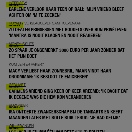
INTERVIEW
DARLENE VERLOOR HAAR TEEN OP BALI: 'MIJN VRIEND BLEEF
ACHTER OM 'M TE ZOEKEN'
ROYALTY VERSLAGGEVER SAM HOEVENAAR
ZO DEALEN PRINSESSEN MET RODDELS OVER HUN PRIVÉLEVEN:
'MANTRA IS NOOIT KLAGEN EN NOOIT REAGEREN'
MONEY ISSUES
ZO SPAAR JE ONGEMERKT 3000 EURO PER JAAR ZÓNDER DAT
HET PIJN DOET
KOM JE HIER VAKER?
MACY VERLIEST HAAR ZONNEBRIL, MAAR VINDT HAAR
DROOMMAN: 'IK BESLOOT TE EMIGREREN'
GEDUMPT
CARMENS VRIEND GING KEER OP KEER VREEMD: 'IK DACHT DAT
IK DEGENE WAS DIE HEM KON VERANDEREN'
BIJZONDER
ISA ONTDEKTE ZWANGERSCHAP BIJ DE TANDARTS EN KEERT
MAANDEN LATER MET BOLLE BUIK TERUG: 'JE HAD GELIJK'
WIL JE WINNEN