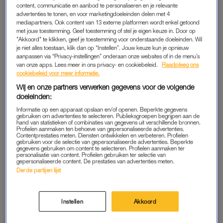
content, communicatie en aanbod te personaliseren en je relevante
advertenties te tonen, en voor marketingdoeleinden delen met 4
mediapartners. Ook content van 13 externe platformen wordt enkel getoond
met jouw toestemming. Geef toestemming of stel je eigen keuze in. Door op
"Akkoord" te klikken, geef je toestemming voor onderstaande doeleinden. Wil
je niet alles toestaan, klik dan op “Instellen”. Jouw keuze kun je opnieuw
aanpassen via “Privacy-instellingen” onderaan onze websites of in de menu’s
van onze apps. Lees meer in ons privacy- en cookiebeleid.
Raadpleeg ons
cookiebeleid voor meer informatie.
Wij en onze partners verwerken gegevens voor de volgende
doeleinden:
Informatie op een apparaat opslaan en/of openen. Beperkte gegevens
Een bericht gedeeld door Gossip Girl (@gossipgirl)
gebruiken om advertenties te selecteren. Publieksgroepen begrijpen aan de
hand van statistieken of combinaties van gegevens uit verschillende bronnen.
Profielen aanmaken ten behoeve van gepersonaliseerde advertenties.
Contentprestaties meten. Diensten ontwikkelen en verbeteren. Profielen
gebruiken voor de selectie van gepersonaliseerde advertenties. Beperkte
gegevens gebruiken om content te selecteren. Profielen aanmaken ter
personalisatie van content. Profielen gebruiken ter selectie van
gepersonaliseerde content. De prestaties van advertenties meten.
Derde partijen lijst
SEX AND THE CITY
We krijgen meer
Sex and the City
,
maar wél zonder Samantha
Instellen
Akkoord
(die niet alleen door fans, maar ook
door de mede-actrices
gemist wordt). De remake is aangekondigd onder een nieuwe