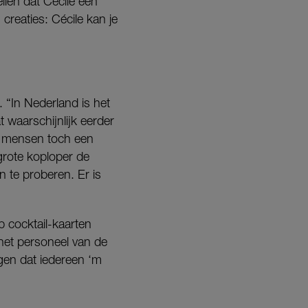
ellen dat Cécile een
creaties: Cécile kan je
. “In Nederland is het
t waarschijnlijk eerder
an mensen toch een
 grote koploper de
n te proberen. Er is
p cocktail-kaarten
het personeel van de
ggen dat iedereen ‘m