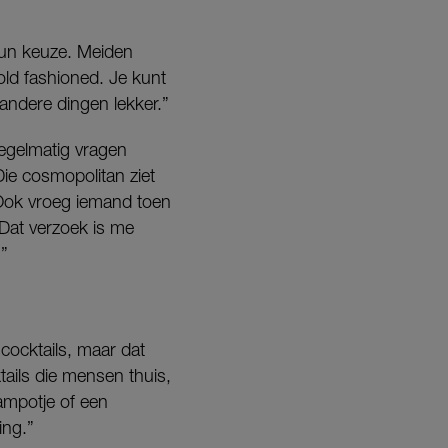
hun keuze. Meiden
old fashioned. Je kunt
 andere dingen lekker.”
egelmatig vragen
ie cosmopolitan ziet
. Ook vroeg iemand toen
Dat verzoek is me
.”
cocktails, maar dat
ails die mensen thuis,
ampotje of een
ing.”