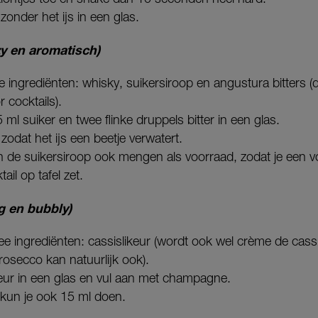
zonder het ijs in een glas.
y en aromatisch)
ie ingrediënten: whisky, suikersiroop en angustura bitters (d
 cocktails).
ml suiker en twee flinke druppels bitter in een glas.
 zodat het ijs een beetje verwatert.
en de suikersiroop ook mengen als voorraad, zodat je een v
il op tafel zet.
ig en bubbly)
wee ingrediënten: cassislikeur (wordt ook wel crème de ca
osecco kan natuurlijk ook).
keur in een glas en vul aan met champagne.
kun je ook 15 ml doen.