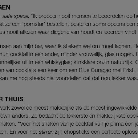
GEN
n
safe space
. “Ik probeer nooit mensen te beoordelen op 
t ze een ‘pornstar’ bestellen, bestellen soms opeens een 
dus nooit aflezen waar diegene van houdt en iedereen vindt
sen aan mijn bar, waar ik stiekem wel om moet lachen. R
un cocktail in een ander, minder vrouwelijk, glas mogen. D
nnelijker uit in een whiskyglas; klinkklare onzin natuurlijk
n van cocktails een keer om een Blue Curaçao met Fristi. 
k kan me nog steeds niet voorstellen dat dat nou lekker was
R THUIS
werk zowel de meest makkelijke als de meest ingewikkelde 
down anders. Ze bedacht de lekkerste en makkelijkste cockt
maken. “Voor het shaken van je cocktail kun je prima een j
ken. En voor het
stirren
zijn chopsticks een perfecte oploss