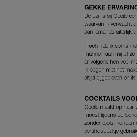
GEKKE ERVARIN
De bar is bij Cécile ee
waarvan ik verwacht da
aan iemands uiterlijk 
“Toch heb ik soms men
mannen aan mij of ze h
er volgens hen veel ma
ik begon met het make
altijd bijgebleven en i
COCKTAILS VOO
Cécile maakt op haar 
moest tijdens de lock
zonder tools, konden 
vershoudbakje gebrui