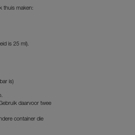
jk thuis maken:
id is 25 ml).
ar is)
p.
. Gebruik daarvoor twee
ndere container die