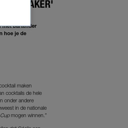
ALS SHAKER'
n met bartender
n hoe je de
 cocktail maken
an cocktails de hele
 in onder andere
weest in de nationale
 Cup
mogen winnen.”