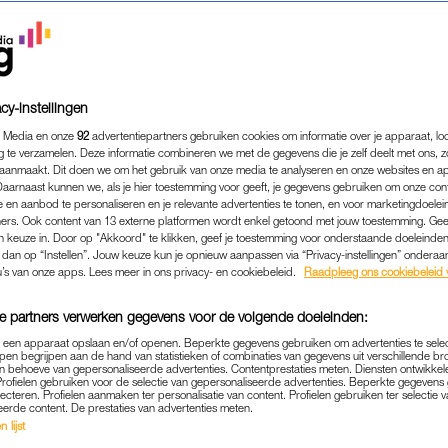
cy-instellingen
 Media en onze
92
advertentiepartners gebruiken cookies om informatie over je apparaat, lo
g te verzamelen. Deze informatie combineren we met de gegevens die je zelf deelt met ons, z
aanmaakt. Dit doen we om het gebruik van onze media te analyseren en onze websites en a
Daarnaast kunnen we, als je hier toestemming voor geeft, je gegevens gebruiken om onze con
 en aanbod te personaliseren en je relevante advertenties te tonen, en voor marketingdoele
ers. Ook content van 13 externe platformen wordt enkel getoond met jouw toestemming. Ge
gen keuze in. Door op "Akkoord" te klikken, geef je toestemming voor onderstaande doeleinden. 
k dan op “Instellen”. Jouw keuze kun je opnieuw aanpassen via “Privacy-instellingen” ondera
u’s van onze apps. Lees meer in ons privacy- en cookiebeleid.
Raadpleeg ons cookiebeleid 
e partners verwerken gegevens voor de volgende doeleinden:
p een apparaat opslaan en/of openen. Beperkte gegevens gebruiken om advertenties te sele
pen begrijpen aan de hand van statistieken of combinaties van gegevens uit verschillende br
 behoeve van gepersonaliseerde advertenties. Contentprestaties meten. Diensten ontwikkel
Profielen gebruiken voor de selectie van gepersonaliseerde advertenties. Beperkte gegeven
REAL LIFE
DOE HET LEKKER ZELF
|
lecteren. Profielen aanmaken ter personalisatie van content. Profielen gebruiken ter selectie 
eerde content. De prestaties van advertenties meten.
DER CÉCILE (29) DEELT DE LE
 lijst