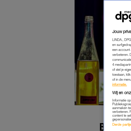
Jouw priva
LINDA., DPG
en surfgedra
een account 
verbeteren. 
communicatie
4 mediapartn
of stel je ei
toestaan, kli
of in de men
informatie.
Wij en onz
Informatie o
Publieksgroe
aanmaken ten
verbeteren. 
content te se
gepersonalis
BARTEN
Derde partijen