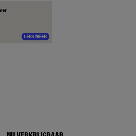
omer
LEES MEER
NU VERKRIJGBAAR