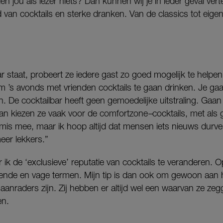
 jou als lezer niets? Dan kunnen wij je in ieder geval vert
 van cocktails en sterke dranken. Van de classics tot eigen 
ar staat, probeert ze iedere gast zo goed mogelijk te helpen
 om ’s avonds met vrienden cocktails te gaan drinken. Je gaa
oen. De cocktailbar heeft geen gemoedelijke uitstraling. Ga
Dan kiezen ze vaak voor de comfortzone
–
cocktails, met als
 mis mee, maar ik hoop altijd dat mensen iets nieuws durve
eer lekkers.”
 ik de ‘exclusieve’ reputatie van cocktails te veranderen. O
ende en vage termen. Mijn tip is dan ook om gewoon aan 
aanraders zijn. Zij hebben er altijd wel een waarvan ze ze
en.