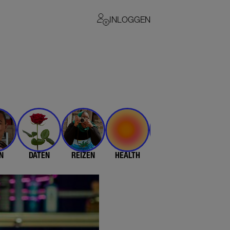
INLOGGEN
N
DATEN
REIZEN
HEALTH
$$$
💄 & 👗