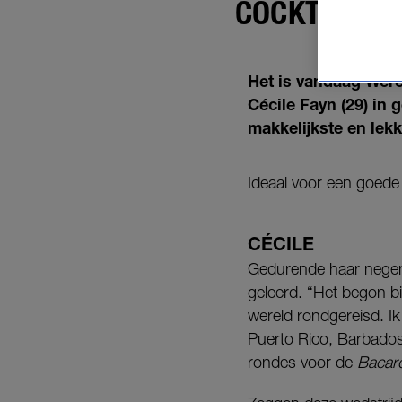
COCKTAILS:
Het is vandaag Were
Cécile Fayn (29) in 
makkelijkste en lekk
Ideaal voor een goede 
CÉCILE
Gedurende haar negen j
geleerd. “Het begon bi
wereld rondgereisd. Ik
Puerto Rico, Barbados
rondes voor de
Bacar