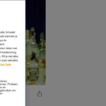
catie, browser
oals wanneer je
pps te
tent,
inden delen met
ef toestemming
Wil je niet alles
an onze websites
voor meer
cteren.
onnen. Profielen
en en
s gebruiken om
van
KKERSTE