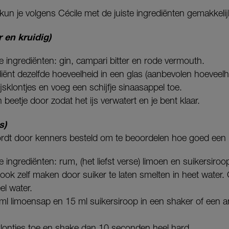
kun je volgens Cécile met de juiste ingrediënten gemakkeli
r en kruidig)
ie ingrediënten: gin, campari bitter en rode vermouth.
diënt dezelfde hoeveelheid in een glas (aanbevolen hoeveelhe
 ijsklontjes en voeg een schijfje sinaasappel toe.
 beetje door zodat het ijs verwatert en je bent klaar.
s)
 wordt door kenners besteld om te beoordelen hoe goed een b
ie ingrediënten: rum, (het liefst verse) limoen en suikersiroo
 ook zelf maken door suiker te laten smelten in heet water
el water.
ml limoensap en 15 ml suikersiroop in een shaker of een a
sklontjes toe en shake dan 10 seconden heel hard.