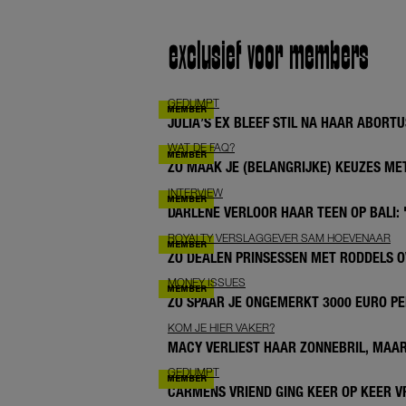
exclusief voor members
GEDUMPT
JULIA’S EX BLEEF STIL NA HAAR ABORTUS
WAT DE FAQ?
ZO MAAK JE (BELANGRIJKE) KEUZES M
INTERVIEW
DARLENE VERLOOR HAAR TEEN OP BALI: 
ROYALTY VERSLAGGEVER SAM HOEVENAAR
ZO DEALEN PRINSESSEN MET RODDELS O
MONEY ISSUES
ZO SPAAR JE ONGEMERKT 3000 EURO PE
KOM JE HIER VAKER?
MACY VERLIEST HAAR ZONNEBRIL, MAAR
GEDUMPT
CARMENS VRIEND GING KEER OP KEER V