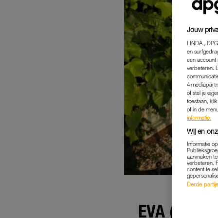
Jouw priva
LINDA., DPG
en surfgedra
een account 
verbeteren. 
communicatie
4 mediapartn
of stel je ei
toestaan, kli
of in de men
informatie.
Wij en onz
Informatie o
Publieksgroe
aanmaken ten
verbeteren. 
content te se
gepersonalis
Derde partijen
EVA (25) 