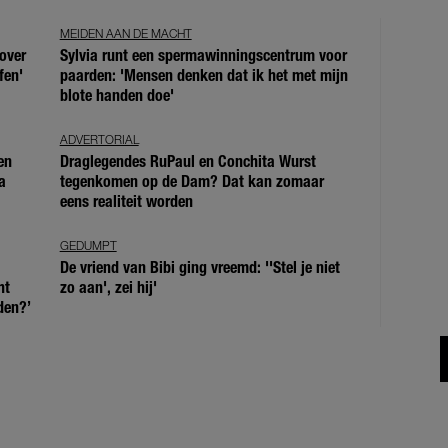
MEIDEN AAN DE MACHT
over
Sylvia runt een spermawinningscentrum voor
fen'
paarden: 'Mensen denken dat ik het met mijn
blote handen doe'
ADVERTORIAL
en
Draglegendes RuPaul en Conchita Wurst
a
tegenkomen op de Dam? Dat kan zomaar
eens realiteit worden
GEDUMPT
De vriend van Bibi ging vreemd: ''Stel je niet
ht
zo aan', zei hij'
den?’