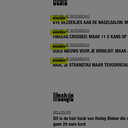
deals
DIT-WIL-JE WOENSDAG
BYE BEZOEKJES AAN DE NAGELSALON: 
DIT-WIL-JE WOENSDAG
FINGERS CROSSED: MAAK 11 X KANS OP 
DIT-WIL-JE WOENSDAG
GOED NIEUWS VOOR JE WISHLIST: MAAK
DIT-WIL-JE WOENSDAG
HAAL JE STRANDTAS MAAR TEVOORSCHIJ
lifestyle
WILLEN WE
Dít is de hair hack van Hailey Bieber die
geen 20 euro kost