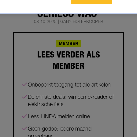
EEF EEN BRIEF OM TE LATEN WE
SERIEUS WAS'
08-10-2025
|
GABY BOTERKOOPER
MEMBER
LEES VERDER ALS
MEMBER
Onbeperkt toegang tot alle artikelen
De chillste deals: win een e-reader of
elektrische fiets
Lees LINDA.meiden online
Geen gedoe: iedere maand
opzegbaar