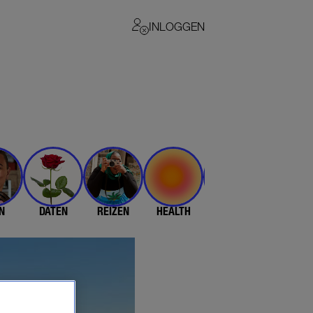
INLOGGEN
N
DATEN
REIZEN
HEALTH
$$$
💄 & 👗