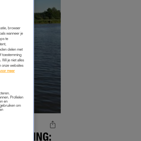
catie, browser
oals wanneer je
pps te
tent,
inden delen met
ef toestemming
Wil je niet alles
an onze websites
voor meer
cteren.
onnen. Profielen
en en
s gebruiken om
van
WISSELING: