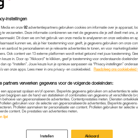
cy-instellingen
 Media en onze
92
advertentiepartners gebruiken cookies om informatie over je apparaat, lo
g te verzamelen. Deze informatie combineren we met de gegevens die je zelf deelt met ons, z
aanmaakt. Dit doen we om het gebruik van onze media te analyseren en onze websites en a
Daarnaast kunnen we, als je hier toestemming voor geeft, je gegevens gebruiken om onze con
 en aanbod te personaliseren en je relevante advertenties te tonen, en voor marketingdoele
ers. Ook content van 13 externe platformen wordt enkel getoond met jouw toestemming. Ge
gen keuze in. Door op "Akkoord" te klikken, geef je toestemming voor onderstaande doeleinden. 
k dan op “Instellen”. Jouw keuze kun je opnieuw aanpassen via “Privacy-instellingen” ondera
u’s van onze apps. Lees meer in ons privacy- en cookiebeleid.
Raadpleeg ons cookiebeleid 
e partners verwerken gegevens voor de volgende doeleinden:
p een apparaat opslaan en/of openen. Beperkte gegevens gebruiken om advertenties te sele
pen begrijpen aan de hand van statistieken of combinaties van gegevens uit verschillende br
 behoeve van gepersonaliseerde advertenties. Contentprestaties meten. Diensten ontwikkel
Profielen gebruiken voor de selectie van gepersonaliseerde advertenties. Beperkte gegeven
lecteren. Profielen aanmaken ter personalisatie van content. Profielen gebruiken ter selectie 
eerde content. De prestaties van advertenties meten.
 lijst
MEMBER
HOE DATE IK HET?
|
ONTMOETTE VRIEND TIJDENS UIT
Instellen
Akkoord