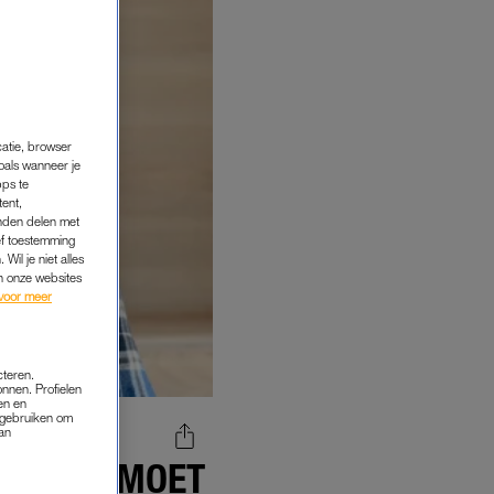
catie, browser
oals wanneer je
pps te
tent,
inden delen met
ef toestemming
Wil je niet alles
an onze websites
voor meer
cteren.
onnen. Profielen
en en
s gebruiken om
van
 AGENT MOET