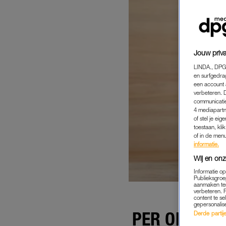
Jouw priva
LINDA., DPG
en surfgedra
een account 
verbeteren. 
communicatie
4 mediapartn
of stel je ei
toestaan, kli
of in de men
informatie.
Wij en onz
Informatie o
Publieksgroe
aanmaken ten
verbeteren. 
content te se
gepersonalis
PER ONGELU
Derde partijen