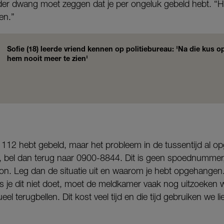
nder dwang moet zeggen dat je per ongeluk gebeld hebt. “He
en.”
Sofie (18) leerde vriend kennen op politiebureau: 'Na die kus 
hem nooit meer te zien'
e 112 hebt gebeld, maar het probleem in de tussentijd al opg
bel dan terug naar 0900-8844. Dit is geen spoednummer, 
foon. Leg dan de situatie uit en waarom je hebt opgehangen
ls je dit niet doet, moet de meldkamer vaak nog uitzoeken
l terugbellen. Dit kost veel tijd en die tijd gebruiken we 