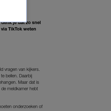
 denk je dat zo snel
 via TikTok weten
 vragen van kijkers.
e bellen. Daarbij
gehangen. Maar dat is
 van de meldkamer hebt
e moeten onderzoeken of