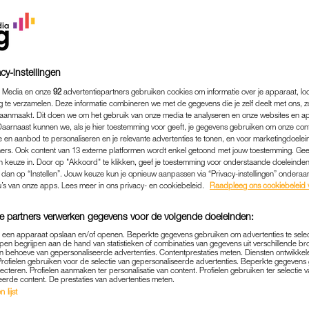
cy-instellingen
 Media en onze
92
advertentiepartners gebruiken cookies om informatie over je apparaat, lo
g te verzamelen. Deze informatie combineren we met de gegevens die je zelf deelt met ons, z
aanmaakt. Dit doen we om het gebruik van onze media te analyseren en onze websites en a
Daarnaast kunnen we, als je hier toestemming voor geeft, je gegevens gebruiken om onze con
 en aanbod te personaliseren en je relevante advertenties te tonen, en voor marketingdoele
ers. Ook content van 13 externe platformen wordt enkel getoond met jouw toestemming. Ge
gen keuze in. Door op "Akkoord" te klikken, geef je toestemming voor onderstaande doeleinden. 
k dan op “Instellen”. Jouw keuze kun je opnieuw aanpassen via “Privacy-instellingen” ondera
u’s van onze apps. Lees meer in ons privacy- en cookiebeleid.
Raadpleeg ons cookiebeleid 
e partners verwerken gegevens voor de volgende doeleinden:
p een apparaat opslaan en/of openen. Beperkte gegevens gebruiken om advertenties te sele
pen begrijpen aan de hand van statistieken of combinaties van gegevens uit verschillende br
 behoeve van gepersonaliseerde advertenties. Contentprestaties meten. Diensten ontwikkel
Profielen gebruiken voor de selectie van gepersonaliseerde advertenties. Beperkte gegeven
TRENDING
GOED OM TE WETEN
|
lecteren. Profielen aanmaken ter personalisatie van content. Profielen gebruiken ter selectie 
eerde content. De prestaties van advertenties meten.
K 112 GEBELD? VOLGENS DEZE
 lijst