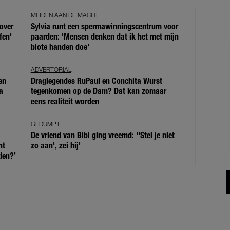
MEIDEN AAN DE MACHT
over
Sylvia runt een spermawinningscentrum voor
fen'
paarden: 'Mensen denken dat ik het met mijn
blote handen doe'
ADVERTORIAL
en
Draglegendes RuPaul en Conchita Wurst
a
tegenkomen op de Dam? Dat kan zomaar
eens realiteit worden
GEDUMPT
De vriend van Bibi ging vreemd: ''Stel je niet
ht
zo aan', zei hij'
den?’