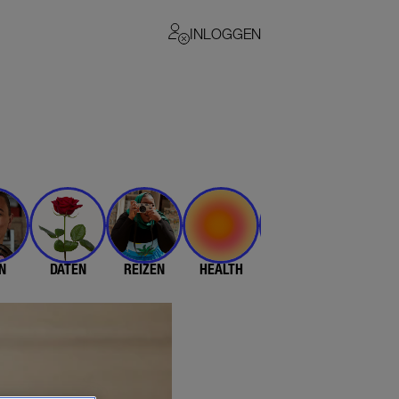
INLOGGEN
N
DATEN
REIZEN
HEALTH
$$$
💄 & 👗