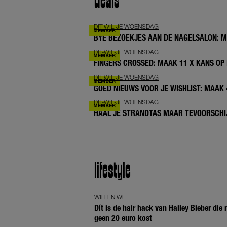
deals
DIT-WIL-JE WOENSDAG
BYE BEZOEKJES AAN DE NAGELSALON: 
DIT-WIL-JE WOENSDAG
FINGERS CROSSED: MAAK 11 X KANS OP 
DIT-WIL-JE WOENSDAG
GOED NIEUWS VOOR JE WISHLIST: MAAK
DIT-WIL-JE WOENSDAG
HAAL JE STRANDTAS MAAR TEVOORSCHIJ
lifestyle
WILLEN WE
Dít is de hair hack van Hailey Bieber die
geen 20 euro kost