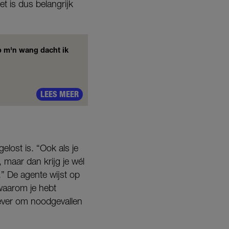
t is dus belangrijk
op m'n wang dacht ik
LEES MEER
elost is. “Ook als je
maar dan krijg je wél
.” De agente wijst op
 waarom je hebt
liever om noodgevallen