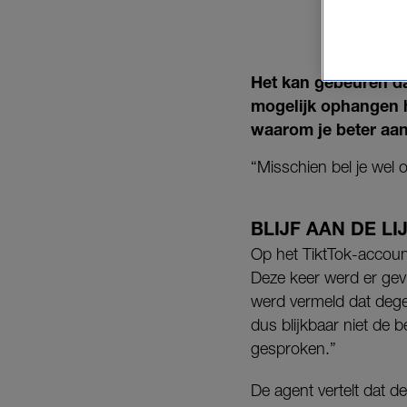
Het kan gebeuren dat
mogelijk ophangen h
waarom je beter aan 
“Misschien bel je wel
BLIJF AAN DE LI
Op het TiktTok-accoun
Deze keer werd er gev
werd vermeld dat dege
dus blijkbaar niet de b
gesproken.”
De agent vertelt dat d