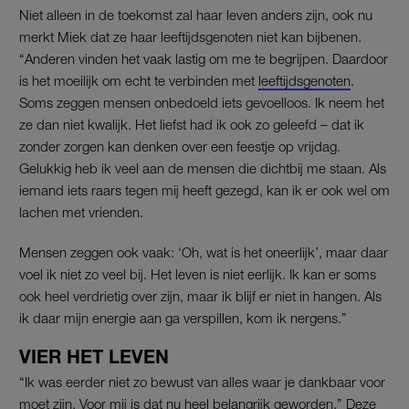
Niet alleen in de toekomst zal haar leven anders zijn, ook nu
merkt Miek dat ze haar leeftijdsgenoten niet kan bijbenen.
“Anderen vinden het vaak lastig om me te begrijpen. Daardoor
is het moeilijk om echt te verbinden met
leeftijdsgenoten
.
Soms zeggen mensen onbedoeld iets gevoelloos.
Ik neem het
ze dan niet kwalijk. Het liefst had ik ook zo geleefd – dat ik
zonder zorgen kan denken over een feestje op vrijdag.
Gelukkig heb ik veel aan de mensen die dichtbij me staan. Als
iemand iets raars tegen mij heeft gezegd, kan ik er ook wel om
lachen met vrienden.
Mensen zeggen ook vaak: ‘Oh, wat is het oneerlijk’, maar daar
voel ik niet zo veel bij. Het leven is niet eerlijk. Ik kan er soms
ook heel verdrietig over zijn, maar ik blijf er niet in hangen. Als
ik daar mijn energie aan ga verspillen, kom ik nergens.”
VIER HET LEVEN
“Ik was eerder niet zo bewust van alles waar je dankbaar voor
moet zijn. Voor mij is dat nu heel belangrijk geworden.” Deze