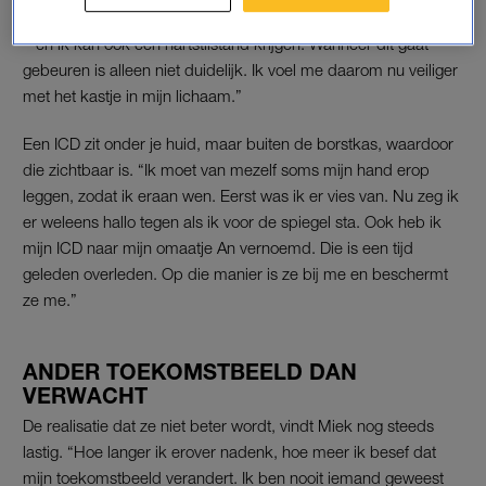
is niet te voorspellen. Ik ga last krijgen van hartritmestoornissen
– en ik kan ook een hartstilstand krijgen. Wanneer dit gaat
gebeuren is alleen niet duidelijk. Ik voel me daarom nu veiliger
met het kastje in mijn lichaam.”
Een ICD zit onder je huid, maar buiten de borstkas, waardoor
die zichtbaar is. “Ik moet van mezelf soms mijn hand erop
leggen, zodat ik eraan wen. Eerst was ik er vies van. Nu zeg ik
er weleens hallo tegen als ik voor de spiegel sta. Ook heb ik
mijn ICD naar mijn omaatje An vernoemd. Die is een tijd
geleden overleden. Op die manier is ze bij me en beschermt
ze me.”
ANDER TOEKOMSTBEELD DAN
VERWACHT
De realisatie dat ze niet beter wordt, vindt Miek nog steeds
lastig. “Hoe langer ik erover nadenk, hoe meer ik besef dat
mijn toekomstbeeld verandert. Ik ben nooit iemand geweest