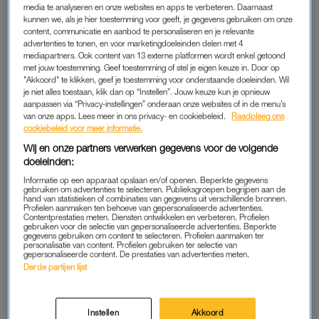
media te analyseren en onze websites en apps te verbeteren. Daarnaast
hartspier
niet goed meer samentrekt. “Ik denk dat als je jong
kunnen we, als je hier toestemming voor geeft, je gegevens gebruiken om onze
bent, je je op een manier onsterfelijk voelt. Dat gevoel had ik
content, communicatie en aanbod te personaliseren en je relevante
ook toen ik voor het eerst hoorde over mijn hartspierziekte.”
advertenties te tonen, en voor marketingdoeleinden delen met 4
mediapartners. Ook content van 13 externe platformen wordt enkel getoond
met jouw toestemming. Geef toestemming of stel je eigen keuze in. Door op
Door een genetische fout mist ze eiwitten die haar hartspier
"Akkoord" te klikken, geef je toestemming voor onderstaande doeleinden. Wil
sterk houden. Daardoor wordt haar hartspier steeds zwakker.
je niet alles toestaan, klik dan op “Instellen”. Jouw keuze kun je opnieuw
aanpassen via “Privacy-instellingen” onderaan onze websites of in de menu’s
Miek krijgt nu medicijnen die kunnen helpen met de
van onze apps. Lees meer in ons privacy- en cookiebeleid.
Raadpleeg ons
pompfunctie van haar hart, maar het zal nooit meer volledig
cookiebeleid voor meer informatie.
herstellen. En haar pompfunctie zal alsnog achteruit gaan.
Wij en onze partners verwerken gegevens voor de volgende
“Het duurde even voordat ik dat echt besefte. Ik heb heel lang
doeleinden:
gedacht dat ik medicijnen zou krijgen en dat ik dan weer beter
Informatie op een apparaat opslaan en/of openen. Beperkte gegevens
gebruiken om advertenties te selecteren. Publieksgroepen begrijpen aan de
zou worden. Ik kwam er pas na een paar maanden dat dit niet
hand van statistieken of combinaties van gegevens uit verschillende bronnen.
Profielen aanmaken ten behoeve van gepersonaliseerde advertenties.
zo is.”
Contentprestaties meten. Diensten ontwikkelen en verbeteren. Profielen
gebruiken voor de selectie van gepersonaliseerde advertenties. Beperkte
gegevens gebruiken om content te selecteren. Profielen aanmaken ter
personalisatie van content. Profielen gebruiken ter selectie van
gepersonaliseerde content. De prestaties van advertenties meten.
NAAM ICD
Derde partijen lijst
Miek heeft kortgeleden een ICD gekregen. Dit is een soort
pacemaker kastje, dat bij een levensbedreigende
hartritmestoornis elektrische stroomstoten afgeeft. “Mijn ziekte
Instellen
Akkoord