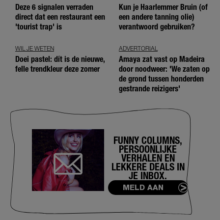
Deze 6 signalen verraden
Kun je Haarlemmer Bruin (of
direct dat een restaurant een
een andere tanning olie)
'tourist trap' is
verantwoord gebruiken?
WIL JE WETEN
ADVERTORIAL
Doei pastel: dít is de nieuwe,
Amaya zat vast op Madeira
felle trendkleur deze zomer
door noodweer: 'We zaten op
de grond tussen honderden
gestrande reizigers'
FUNNY COLUMNS,
PERSOONLIJKE
VERHALEN EN
LEKKERE DEALS IN
JE INBOX.
MELD AAN