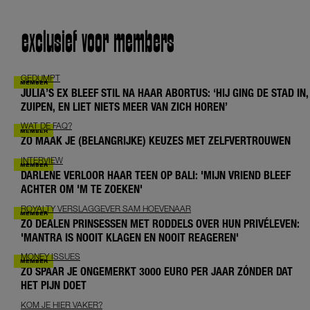
exclusief voor members
GEDUMPT
JULIA’S EX BLEEF STIL NA HAAR ABORTUS: ‘HIJ GING DE STAD IN,
ZUIPEN, EN LIET NIETS MEER VAN ZICH HOREN’
WAT DE FAQ?
ZO MAAK JE (BELANGRIJKE) KEUZES MET ZELFVERTROUWEN
INTERVIEW
DARLENE VERLOOR HAAR TEEN OP BALI: 'MIJN VRIEND BLEEF
ACHTER OM 'M TE ZOEKEN'
ROYALTY VERSLAGGEVER SAM HOEVENAAR
ZO DEALEN PRINSESSEN MET RODDELS OVER HUN PRIVÉLEVEN:
'MANTRA IS NOOIT KLAGEN EN NOOIT REAGEREN'
MONEY ISSUES
ZO SPAAR JE ONGEMERKT 3000 EURO PER JAAR ZÓNDER DAT
HET PIJN DOET
KOM JE HIER VAKER?