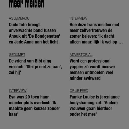
meer meiden
ASJEMENOU
INTERVIEW
Oude foto brengt
Hoe deze trans meiden met
onverwachte band tussen
meer zelfvertrouwen de
Anouk uit 'De Bondgenoten'
zomer beleven: ‘Ik dacht
en Jade Anna aan het licht
alleen maar: lijk ik wel op de
andere meiden?’
GEDUMPT
ADVERTORIAL
De vriend van Bibi ging
Word een professional
vreemd: ''Stel je niet zo aan',
yapper: zó wordt nieuwe
zei hij'
mensen ontmoeten veel
minder awkward
INTERVIEW
OP JE FEED
Eva was 20 toen haar
Famke Louise is jarenlange
moeder plots overleed: 'Ik
bodyshaming zat: 'Andere
maakte geen keuzes zonder
vrouwen gaan hierdoor
haar'
onder het mes'