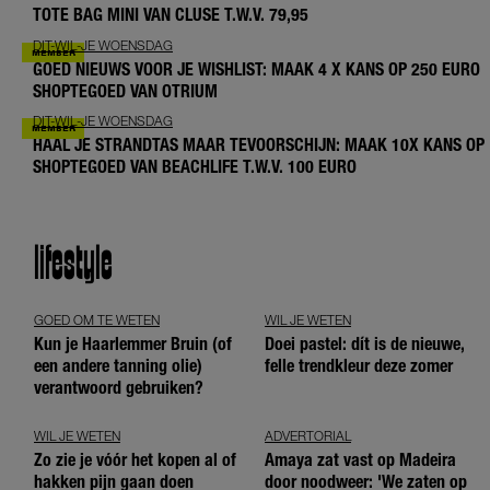
TOTE BAG MINI VAN CLUSE T.W.V. 79,95
DIT-WIL-JE WOENSDAG
GOED NIEUWS VOOR JE WISHLIST: MAAK 4 X KANS OP 250 EURO
SHOPTEGOED VAN OTRIUM
DIT-WIL-JE WOENSDAG
HAAL JE STRANDTAS MAAR TEVOORSCHIJN: MAAK 10X KANS OP
SHOPTEGOED VAN BEACHLIFE T.W.V. 100 EURO
lifestyle
GOED OM TE WETEN
WIL JE WETEN
Kun je Haarlemmer Bruin (of
Doei pastel: dít is de nieuwe,
een andere tanning olie)
felle trendkleur deze zomer
verantwoord gebruiken?
WIL JE WETEN
ADVERTORIAL
Zo zie je vóór het kopen al of
Amaya zat vast op Madeira
hakken pijn gaan doen
door noodweer: 'We zaten op