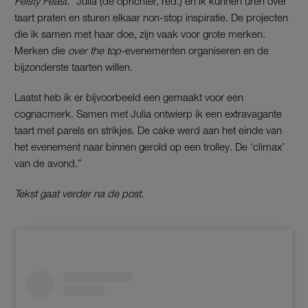
Feisty Feast
. “Julia (de oprichter, red.) en ik kunnen uren over
taart praten en sturen elkaar non-stop inspiratie. De projecten
die ik samen met haar doe, zijn vaak voor grote merken.
Merken die
over the top-
evenementen organiseren en de
bijzonderste taarten willen.
Laatst heb ik er bijvoorbeeld een gemaakt voor een
cognacmerk. Samen met Julia ontwierp ik een extravagante
taart met parels en strikjes. De cake werd aan het einde van
het evenement naar binnen gerold op een trolley. De ‘climax’
van de avond.”
Tekst gaat verder na de post.