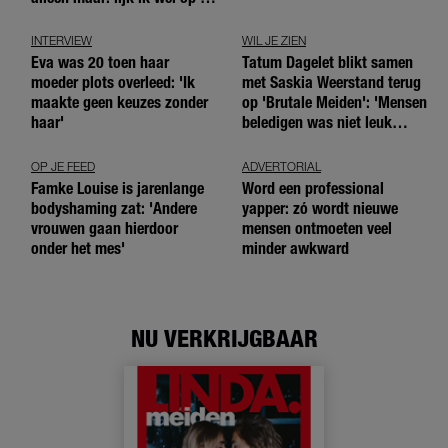
andere meiden?’
INTERVIEW
WIL JE ZIEN
Eva was 20 toen haar
Tatum Dagelet blikt samen
moeder plots overleed: 'Ik
met Saskia Weerstand terug
maakte geen keuzes zonder
op 'Brutale Meiden': 'Mensen
haar'
beledigen was niet leuk
meer'
OP JE FEED
ADVERTORIAL
Famke Louise is jarenlange
Word een professional
bodyshaming zat: 'Andere
yapper: zó wordt nieuwe
vrouwen gaan hierdoor
mensen ontmoeten veel
onder het mes'
minder awkward
NU VERKRIJGBAAR