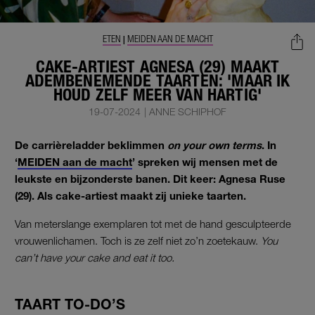
ETEN
MEIDEN AAN DE MACHT
|
CAKE-ARTIEST AGNESA (29) MAAKT
ADEMBENEMENDE TAARTEN: 'MAAR IK
HOUD ZELF MEER VAN HARTIG'
19-07-2024
|
ANNE SCHIPHOF
De carrièreladder beklimmen
on your own terms
. In
‘
MEIDEN aan de macht
’ spreken wij mensen met de
leukste en bijzonderste banen. Dit keer:
Agnesa Ruse
(29). Als cake-artiest maakt zij unieke taarten.
Van meterslange exemplaren tot met de hand gesculpteerde
vrouwenlichamen. Toch is ze zelf niet zo’n zoetekauw.
You
can’t have your cake and eat it too.
TAART TO-DO’S