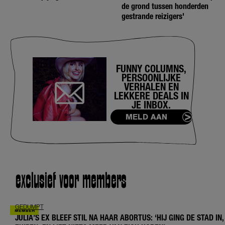
de grond tussen honderden
gestrande reizigers'
FUNNY COLUMNS,
PERSOONLIJKE
VERHALEN EN
LEKKERE DEALS IN
JE INBOX.
MELD AAN
exclusief voor members
GEDUMPT
JULIA’S EX BLEEF STIL NA HAAR ABORTUS: ‘HIJ GING DE STAD IN,