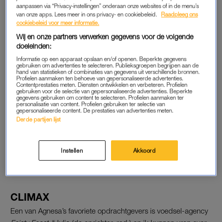
aanpassen via “Privacy-instellingen” onderaan onze websites of in de menu’s
van onze apps. Lees meer in ons privacy- en cookiebeleid.
Raadpleeg ons
cookiebeleid voor meer informatie.
Wij en onze partners verwerken gegevens voor de volgende
doeleinden:
Een bericht gedeeld door Agnesa Ruse (@agnesaruse)
Informatie op een apparaat opslaan en/of openen. Beperkte gegevens
gebruiken om advertenties te selecteren. Publieksgroepen begrijpen aan de
hand van statistieken of combinaties van gegevens uit verschillende bronnen.
Profielen aanmaken ten behoeve van gepersonaliseerde advertenties.
Contentprestaties meten. Diensten ontwikkelen en verbeteren. Profielen
gebruiken voor de selectie van gepersonaliseerde advertenties. Beperkte
gegevens gebruiken om content te selecteren. Profielen aanmaken ter
personalisatie van content. Profielen gebruiken ter selectie van
gepersonaliseerde content. De prestaties van advertenties meten.
Picknick op de planning? Pien
Derde partijen lijst
laat haar 4 lekkerste en
makkelijkste recepten zien
Instellen
Akkoord
LEES MEER
CLIMAX
Een van Agnesa’s favoriete opdrachtgevers is voedsel-agency