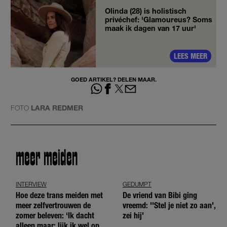
Olinda (28) is holistisch
privéchef: 'Glamoureus? Soms
maak ik dagen van 17 uur'
LEES MEER
GOED ARTIKEL? DELEN MAAR.
FOTO
LARA REDMER
meer meiden
INTERVIEW
GEDUMPT
Hoe deze trans meiden met
De vriend van Bibi ging
meer zelfvertrouwen de
vreemd: ''Stel je niet zo aan',
zomer beleven: ‘Ik dacht
zei hij'
alleen maar: lijk ik wel op de