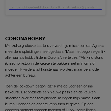
Een bericht gedeeld door Julia Khan Anselmo (@feisty_feast)
CORONAHOBBY
Met zulke groteske taarten, verwacht je misschien dat Agnesa
meerdere opleidingen heeft gedaan. “Maar het begon eigenlijk
allemaal als hobby tijdens Corona”, vertelt ze. “Als kind stond
ik niet non-stop in de keuken te bakken met m’n oma of
moeder. Ik wilde altijd kunstenaar worden, maar belandde
achter een bureau.
Toen de lockdown begon, gaf ik me op voor een online
bakcursus. Ik ontdekte een nieuwe passie en de keuken
stroomde over met zoetigheden. Ik begon mijn baksels aan
buren, vrienden en andere kennissen te geven. Op een
gegeven moment vroegen mensen of ik ook bestellingen