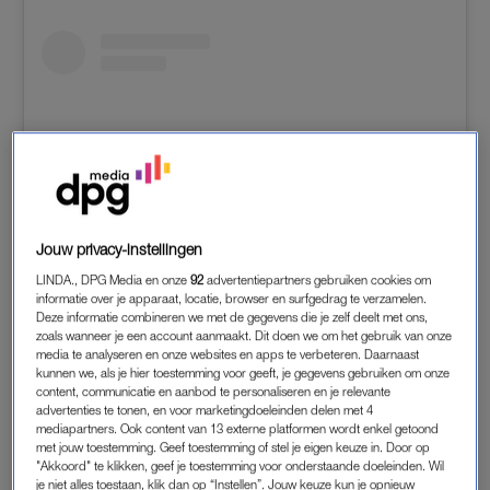
Jouw privacy-instellingen
LINDA., DPG Media en onze
92
advertentiepartners gebruiken cookies om
informatie over je apparaat, locatie, browser en surfgedrag te verzamelen.
Dit bericht op Instagram bekijken
Deze informatie combineren we met de gegevens die je zelf deelt met ons,
zoals wanneer je een account aanmaakt. Dit doen we om het gebruik van onze
media te analyseren en onze websites en apps te verbeteren. Daarnaast
kunnen we, als je hier toestemming voor geeft, je gegevens gebruiken om onze
content, communicatie en aanbod te personaliseren en je relevante
advertenties te tonen, en voor marketingdoeleinden delen met 4
mediapartners. Ook content van 13 externe platformen wordt enkel getoond
met jouw toestemming. Geef toestemming of stel je eigen keuze in. Door op
"Akkoord" te klikken, geef je toestemming voor onderstaande doeleinden. Wil
je niet alles toestaan, klik dan op “Instellen”. Jouw keuze kun je opnieuw