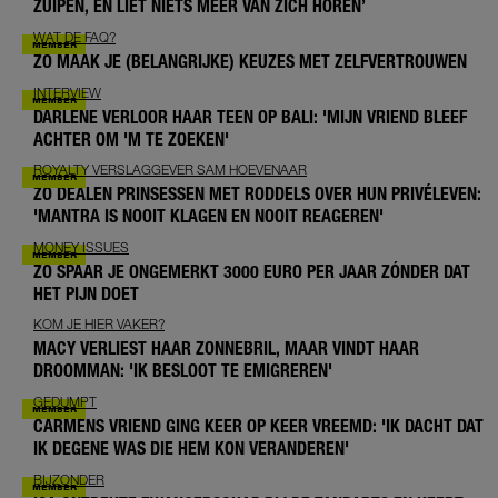
ZUIPEN, EN LIET NIETS MEER VAN ZICH HOREN’
WAT DE FAQ?
ZO MAAK JE (BELANGRIJKE) KEUZES MET ZELFVERTROUWEN
INTERVIEW
DARLENE VERLOOR HAAR TEEN OP BALI: 'MIJN VRIEND BLEEF
ACHTER OM 'M TE ZOEKEN'
ROYALTY VERSLAGGEVER SAM HOEVENAAR
ZO DEALEN PRINSESSEN MET RODDELS OVER HUN PRIVÉLEVEN:
'MANTRA IS NOOIT KLAGEN EN NOOIT REAGEREN'
MONEY ISSUES
ZO SPAAR JE ONGEMERKT 3000 EURO PER JAAR ZÓNDER DAT
HET PIJN DOET
KOM JE HIER VAKER?
MACY VERLIEST HAAR ZONNEBRIL, MAAR VINDT HAAR
DROOMMAN: 'IK BESLOOT TE EMIGREREN'
GEDUMPT
CARMENS VRIEND GING KEER OP KEER VREEMD: 'IK DACHT DAT
IK DEGENE WAS DIE HEM KON VERANDEREN'
BIJZONDER