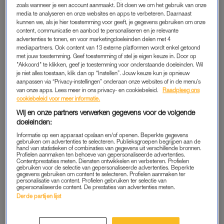
zoals wanneer je een account aanmaakt. Dit doen we om het gebruik van onze
tropische vrucht met een zoet-frisse geur en een mooie roze
media te analyseren en onze websites en apps te verbeteren. Daarnaast
kunnen we, als je hier toestemming voor geeft, je gegevens gebruiken om onze
kleur. Maar het is meer dan alleen neus- en
eye-candy
, het
content, communicatie en aanbod te personaliseren en je relevante
guave-extract is ook rijk aan vitamine C en antioxidanten – wat
advertenties te tonen, en voor marketingdoeleinden delen met 4
het een goede toevoeging maakt aan je
skincare routine
.
mediapartners. Ook content van 13 externe platformen wordt enkel getoond
met jouw toestemming. Geef toestemming of stel je eigen keuze in. Door op
"Akkoord" te klikken, geef je toestemming voor onderstaande doeleinden. Wil
Als dat nog niet genoeg is: guave bevat ook lycopeen, een
je niet alles toestaan, klik dan op “Instellen”. Jouw keuze kun je opnieuw
krachtige antioxidant die je huid extra helpt beschermen tegen
aanpassen via “Privacy-instellingen” onderaan onze websites of in de menu’s
van onze apps. Lees meer in ons privacy- en cookiebeleid.
Raadpleeg ons
UV-schade. Niet als vervanging van SPF natuurlijk, maar wel
cookiebeleid voor meer informatie.
als fijne extra.
Wij en onze partners verwerken gegevens voor de volgende
doeleinden:
Daarnaast staat guave-extract bekend om de kalmerende
Informatie op een apparaat opslaan en/of openen. Beperkte gegevens
werking: het helpt roodheid verminderen én ondersteunt het
gebruiken om advertenties te selecteren. Publieksgroepen begrijpen aan de
hand van statistieken of combinaties van gegevens uit verschillende bronnen.
herstel van je huidbarrière. Deze vrucht is dus niet alleen mooi
Profielen aanmaken ten behoeve van gepersonaliseerde advertenties.
Contentprestaties meten. Diensten ontwikkelen en verbeteren. Profielen
en lekker, maar ook nog eens effectief.
Hot guave summer:
gebruiken voor de selectie van gepersonaliseerde advertenties. Beperkte
gegevens gebruiken om content te selecteren. Profielen aanmaken ter
here we come.
personalisatie van content. Profielen gebruiken ter selectie van
gepersonaliseerde content. De prestaties van advertenties meten.
Derde partijen lijst
PARFUM, LIPBALM OF HAIRMIST?
Dat jij nu snakt naar beautyproducten met een vleugje
guava
,