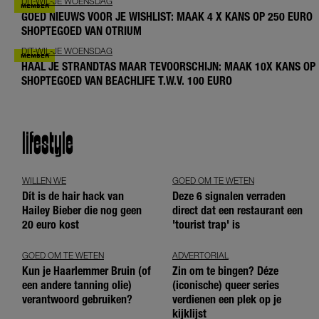
DIT-WIL-JE WOENSDAG
GOED NIEUWS VOOR JE WISHLIST: MAAK 4 X KANS OP 250 EURO
SHOPTEGOED VAN OTRIUM
DIT-WIL-JE WOENSDAG
HAAL JE STRANDTAS MAAR TEVOORSCHIJN: MAAK 10X KANS OP
SHOPTEGOED VAN BEACHLIFE T.W.V. 100 EURO
lifestyle
WILLEN WE
GOED OM TE WETEN
Dít is de hair hack van
Deze 6 signalen verraden
Hailey Bieber die nog geen
direct dat een restaurant een
20 euro kost
'tourist trap' is
GOED OM TE WETEN
ADVERTORIAL
Kun je Haarlemmer Bruin (of
Zin om te bingen? Déze
een andere tanning olie)
(iconische) queer series
verantwoord gebruiken?
verdienen een plek op je
kijklijst