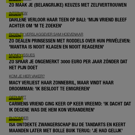
ZO MAAK JE (BELANGRIJKE) KEUZES MET ZELFVERTROUWEN
INTERVIEW
DARLENE VERLOOR HAAR TEEN OP BALI: 'MIJN VRIEND BLEEF
ACHTER OM 'M TE ZOEKEN'
ROYALTY VERSLAGGEVER SAM HOEVENAAR
ZO DEALEN PRINSESSEN MET RODDELS OVER HUN PRIVÉLEVEN:
'MANTRA IS NOOIT KLAGEN EN NOOIT REAGEREN'
MONEY ISSUES
ZO SPAAR JE ONGEMERKT 3000 EURO PER JAAR ZÓNDER DAT
HET PIJN DOET
KOM JE HIER VAKER?
MACY VERLIEST HAAR ZONNEBRIL, MAAR VINDT HAAR
DROOMMAN: 'IK BESLOOT TE EMIGREREN'
GEDUMPT
CARMENS VRIEND GING KEER OP KEER VREEMD: 'IK DACHT DAT
IK DEGENE WAS DIE HEM KON VERANDEREN'
BIJZONDER
ISA ONTDEKTE ZWANGERSCHAP BIJ DE TANDARTS EN KEERT
MAANDEN LATER MET BOLLE BUIK TERUG: 'JE HAD GELIJK'