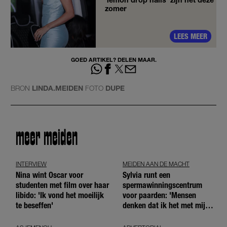
zomer
LEES MEER
GOED ARTIKEL? DELEN MAAR.
BRON
LINDA.MEIDEN
FOTO
DUPE
meer meiden
INTERVIEW
MEIDEN AAN DE MACHT
Nina wint Oscar voor
Sylvia runt een
studenten met film over haar
spermawinningscentrum
libido: 'Ik vond het moeilijk
voor paarden: 'Mensen
te beseffen'
denken dat ik het met mijn
blote handen doe'