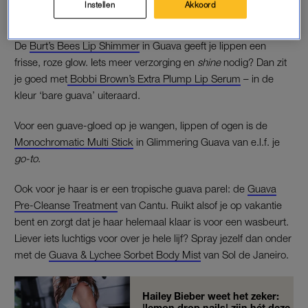
Instellen
Akkoord
dat snappen we, sterker nog, we helpen je graag.
De
Burt’s Bees Lip Shimmer
in Guava geeft je lippen een
frisse, roze glow. Iets meer verzorging en
shine
nodig? Dan zit
je goed met
Bobbi Brown’s Extra Plump Lip Serum
– in de
kleur ‘bare guava’ uiteraard.
Voor een guave-gloed op je wangen, lippen of ogen is de
Monochromatic Multi Stick
in Glimmering Guava van e.l.f. je
go-to
.
Ook voor je haar is er een tropische guava parel: de
Guava
Pre-Cleanse Treatment
van Cantu. Ruikt alsof je op vakantie
bent en zorgt dat je haar helemaal klaar is voor een wasbeurt.
Liever iets luchtigs voor over je hele lijf? Spray jezelf dan onder
met de
Guava & Lychee Sorbet Body Mist
van Sol de Janeiro.
Hailey Bieber weet het zeker:
'lemon drop nails' zijn hét deze