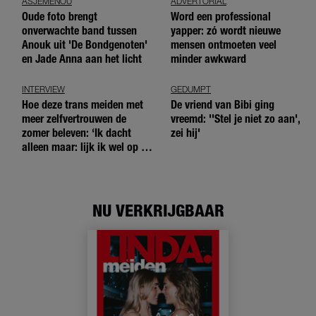
ASJEMENOU
ADVERTORIAL
Oude foto brengt
Word een professional
onverwachte band tussen
yapper: zó wordt nieuwe
Anouk uit 'De Bondgenoten'
mensen ontmoeten veel
en Jade Anna aan het licht
minder awkward
INTERVIEW
GEDUMPT
Hoe deze trans meiden met
De vriend van Bibi ging
meer zelfvertrouwen de
vreemd: ''Stel je niet zo aan',
zomer beleven: ‘Ik dacht
zei hij'
alleen maar: lijk ik wel op de
andere meiden?’
NU VERKRIJGBAAR