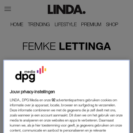
HOME
HOME
TRENDING
TRENDING
LIFESTYLE
LIFESTYLE
PREMIUM
PREMIUM
SHOP
SHOP
FEMKE
LETTINGA
Jouw privacy-instellingen
LINDA., DPG Media en onze
92
advertentiepartners gebruiken cookies om
informatie over je apparaat, locatie, browser en surfgedrag te verzamelen.
Deze informatie combineren we met de gegevens die je zelf deelt met ons,
zoals wanneer je een account aanmaakt. Dit doen we om het gebruik van onze
media te analyseren en onze websites en apps te verbeteren. Daarnaast
GELDZAKEN
kunnen we, als je hier toestemming voor geeft, je gegevens gebruiken om onze
MET JE BESTIE NAAR COACHELLA? BEGIN
content, communicatie en aanbod te personaliseren en je relevante