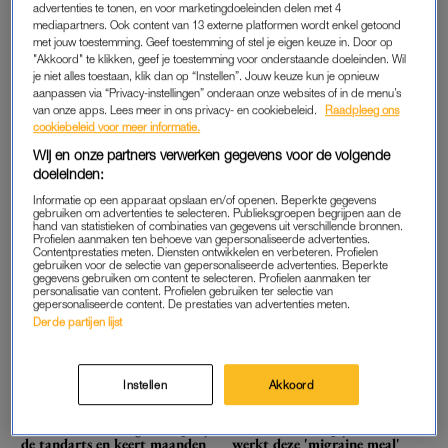
MAAR VAST MET SPAREN, WANT DÍT BEN JE
advertenties te tonen, en voor marketingdoeleinden delen met 4
mediapartners. Ook content van 13 externe platformen wordt enkel getoond
KWIJT
met jouw toestemming. Geef toestemming of stel je eigen keuze in. Door op
"Akkoord" te klikken, geef je toestemming voor onderstaande doeleinden. Wil
je niet alles toestaan, klik dan op “Instellen”. Jouw keuze kun je opnieuw
GOEIE TIP
HEFTIG
aanpassen via “Privacy-instellingen” onderaan onze websites of in de menu’s
De zomertijd is ingegaan: zo
Zina's kruik ontploft in haar
van onze apps. Lees meer in ons privacy- en cookiebeleid.
Raadpleeg ons
kom je het snelst van deze mini
gezicht: 'Dat het hierdoor kan
cookiebeleid voor meer informatie.
'jetlag' af
gebeuren weet bijna niemand'
Wij en onze partners verwerken gegevens voor de volgende
doeleinden:
WIL JE WETEN
INTERVIEW
Boeken geblazen: dit zijn de
Liv ging stappen met haar
Informatie op een apparaat opslaan en/of openen. Beperkte gegevens
gebruiken om advertenties te selecteren. Publieksgroepen begrijpen aan de
leukste airbnb's onder de €100
vriend: 'Terwijl ik gedrogeerd
hand van statistieken of combinaties van gegevens uit verschillende bronnen.
per nacht
en verdwaald was, ging hij
Profielen aanmaken ten behoeve van gepersonaliseerde advertenties.
vreemd'
Contentprestaties meten. Diensten ontwikkelen en verbeteren. Profielen
gebruiken voor de selectie van gepersonaliseerde advertenties. Beperkte
gegevens gebruiken om content te selecteren. Profielen aanmaken ter
personalisatie van content. Profielen gebruiken ter selectie van
INTERVIEW
MONEY ISSUES
gepersonaliseerde content. De prestaties van advertenties meten.
Laura deed een TikTok-oproep
Dit verdient Noor (25) aan
Derde partijen lijst
voor nieuwe vriendinnen: 'Het
drie jaar lang statiegeld
was een schot in de roos'
verzamelen: 'Het ging als een
malle'
Instellen
Akkoord
BIJZONDER
OH, JA JOH?
Isa ontdekte zwangerschap bij
McDonald's als pijnstiller:
de tandarts en keert maanden
werkt deze 'migraine meal'