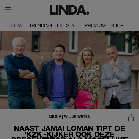
HOME
HOME
TRENDING
TRENDING
LIFESTYLE
LIFESTYLE
PREMIUM
PREMIUM
SHOP
SHOP
MEDIA
|
WIL JE WETEN
NAAST JAMAI LOMAN TIPT DE
'KZK'-KIJKER OOK DEZE