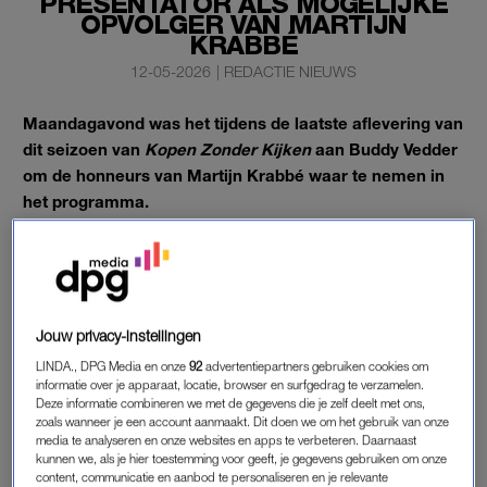
PRESENTATOR ALS MOGELIJKE
OPVOLGER VAN MARTIJN
KRABBÉ
12-05-2026
|
REDACTIE NIEUWS
Maandagavond was het tijdens de laatste aflevering van
dit seizoen van
Kopen Zonder Kijken
aan Buddy Vedder
om de honneurs van Martijn Krabbé waar te nemen in
het programma.
En volgens kijkers deed hij dat allesbehalve onverdienstelijk.
BUDDY VEDDER ALS MOGELIJKE
Jouw privacy-instellingen
OPVOLGER
LINDA., DPG Media en onze
92
advertentiepartners gebruiken cookies om
Sterker nog: velen zijn enthousiast over hem en noemen hem
informatie over je apparaat, locatie, browser en surfgedrag te verzamelen.
zelfs een mogelijke opvolger van Martijn Krabbé, die vanwege
Deze informatie combineren we met de gegevens die je zelf deelt met ons,
zijn ziekte het stokje (deels) heeft moeten overdragen.
zoals wanneer je een account aanmaakt. Dit doen we om het gebruik van onze
media te analyseren en onze websites en apps te verbeteren. Daarnaast
kunnen we, als je hier toestemming voor geeft, je gegevens gebruiken om onze
Vedder mocht hiervoor helemaal afreizen naar het zuiden van
content, communicatie en aanbod te personaliseren en je relevante