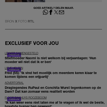
GOED ARTIKEL? DELEN MAAR.
BRON
X
FOTO
RTL
EXCLUSIEF VOOR JOU
LEKKER SAMENGESTELD
Stiefmoeder Naomi is niet welkom bij verjaardagen: 'Hun
moeder wil niet dat ik er ben'
LIEVE HELEEN
Fred (55): 'Ik vind het moeilijk om meerdere keren klaar te
komen tijdens een vrijpartij'
ADVERTORIAL
Draglegendes RuPaul en Conchita Wurst tegenkomen op de
Dam? Dat kan zomaar eens realiteit worden
FLOOR BAKHUYS ROOZEBOOM
'Ik kan weer eens niet laten me af te vragen of ik wel de beste,
braafste burger ben geweest'