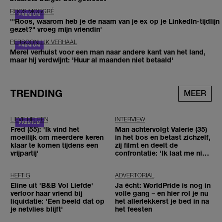
ROOS MOGGRÉ
'"Roos, waarom heb je de naam van je ex op je LinkedIn-tijdlijn
gezet?" vroeg mijn vriendin'
PERSOONLIJK VERHAAL
Merel verhuist voor een man naar andere kant van het land,
maar hij verdwijnt: 'Huur al maanden niet betaald'
TRENDING
MEER
LIEVE HELEEN
INTERVIEW
Fred (55): 'Ik vind het
Man achtervolgt Valerie (35)
moeilijk om meerdere keren
in het bos en betast zichzelf,
klaar te komen tijdens een
zij filmt en deelt de
vrijpartij'
confrontatie: 'Ik laat me niet
tegenhouden'
HEFTIG
ADVERTORIAL
Eline uit 'B&B Vol Liefde'
Ja écht: WorldPride is nog in
verloor haar vriend bij
volle gang – en hier rol je nu
liquidatie: 'Een beeld dat op
het allerlekkerst je bed in na
je netvlies blijft'
het feesten