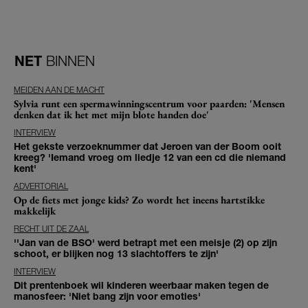
NET
BINNEN
MEIDEN AAN DE MACHT
Sylvia runt een spermawinningscentrum voor paarden: 'Mensen
denken dat ik het met mijn blote handen doe'
INTERVIEW
Het gekste verzoeknummer dat Jeroen van der Boom ooit
kreeg? 'Iemand vroeg om liedje 12 van een cd die niemand
kent'
ADVERTORIAL
Op de fiets met jonge kids? Zo wordt het ineens hartstikke
makkelijk
RECHT UIT DE ZAAL
''Jan van de BSO' werd betrapt met een meisje (2) op zijn
schoot, er blijken nog 13 slachtoffers te zijn'
INTERVIEW
Dit prentenboek wil kinderen weerbaar maken tegen de
manosfeer: 'Niet bang zijn voor emoties'