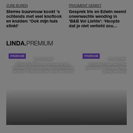
ZURE BUREN
FRAGMENT GEMIST
Sterres buurvrouw kookt 's
Gesprek Iris en Edwin neemt
ochtends met veel knoflook
onverwachte wending in
en kruiden: 'Ook mijn huis
'B&B Vol Liefde': 'Hoopte
stinkt'
dat je niet verliefd zou
worden'
LINDA.
PREMIUM
DE STAD VAN
DE STAD VAN
Elske DeWall over Leeuwarden,
Isabelle Boer deelt haar f
muziek en haar favoriete plekken in
plekken in Zwolle: 'Deze pl
de stad: 'Een stad die voelt als thuis'
graag verborgen'