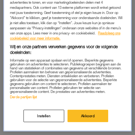
Nederland, naar Geleen om precies te zijn. Daar verraste hij
advertenties te tonen, en voor marketingdoeleinden delen met 4
mediapartners. Ook content van 13 externe platformen wordt enkel getoond
Lars en Delie, die op zoek waren naar een droomwoning met
met jouw toestemming. Geef toestemming of stel je eigen keuze in. Door op
veel slaapkamers vanwege hun samengestelde gezin. En dat
"Akkoord" te klikken, geef je toestemming voor onderstaande doeleinden. Wil
je niet alles toestaan, klik dan op “Instellen”. Jouw keuze kun je opnieuw
presenteren deed hij met verve.
aanpassen via “Privacy-instellingen” onderaan onze websites of in de menu’s
van onze apps. Lees meer in ons privacy- en cookiebeleid.
Raadpleeg ons
cookiebeleid voor meer informatie.
POSITIEVE REACTIES
Wij en onze partners verwerken gegevens voor de volgende
doeleinden:
Zo blijkt ook uit de vele positieve reacties die verzameld
werden op X. ‘Ik vond Buddy het goed doen, mochten ze een
Informatie op een apparaat opslaan en/of openen. Beperkte gegevens
gebruiken om advertenties te selecteren. Publieksgroepen begrijpen aan de
vaste presentator zoeken mag hij het best doen.’ En: ‘Ik vind
hand van statistieken of combinaties van gegevens uit verschillende bronnen.
Profielen aanmaken ten behoeve van gepersonaliseerde advertenties.
Buddy het leuk doen. Jongere versie van Martijn.’
Contentprestaties meten. Diensten ontwikkelen en verbeteren. Profielen
gebruiken voor de selectie van gepersonaliseerde advertenties. Beperkte
gegevens gebruiken om content te selecteren. Profielen aanmaken ter
personalisatie van content. Profielen gebruiken ter selectie van
gepersonaliseerde content. De prestaties van advertenties meten.
#kopenzonderkijken
Ik vind dat hij het leuk doet!!
Derde partijen lijst
#kzk
pic.twitter.com/hytrpo49ag
— Lien (@C80814621)
May 11, 2026
Instellen
Akkoord