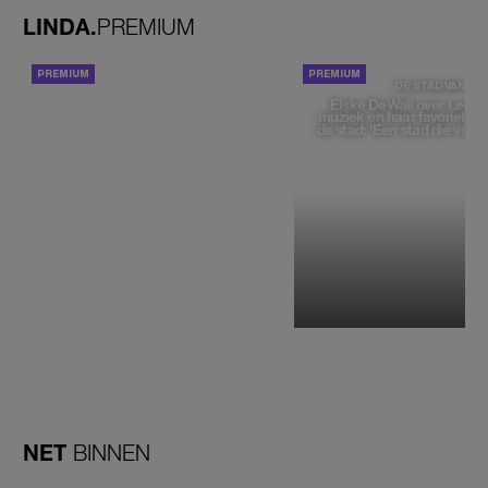
LINDA.
PREMIUM
ACHTERGROND
DE STAD VAN
Elske DeWall over Leeu
muziek en haar favoriete p
de stad: 'Een stad die voelt 
NET
BINNEN