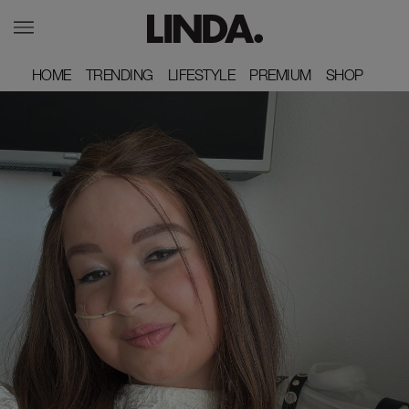
HOME
HOME
TRENDING
TRENDING
LIFESTYLE
LIFESTYLE
PREMIUM
PREMIUM
SHOP
SHOP