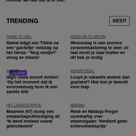
TRENDING
MEER
TIKKIE TE VEEL
GOED OM TE WETEN
Sanne krijgt een Tikkie na
Woensdag is een enorme
een 'gastvrije' middag op
zonsverduistering te zien: zó
het terras: ''Nog eentje?'
laat moet je naar buiten en
vroeg ze steeds'
dit heb je nodig
AMBER
ADVERTORIAL
High-class escort Amber:
Loopt je vakantie anders dan
‘Op het moment dat ik
gepland? Hier kun je terecht
vooroverbuig hoor ik een
voor hulp
zachte klik’
HET LAATSTE APPJE
BEKEND
Maureen (47) sloeg een
René en Natasja Froger
verjaardagsuitnodiging af:
openhartig over
'Ik werd meteen overal
vreemdgaan: 'Verdient geen
geblokkeerd'
schoonheidsprijs'