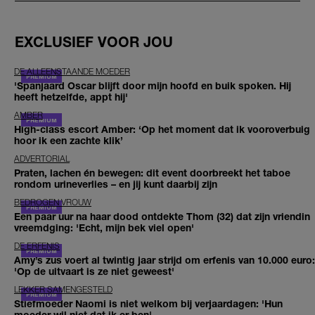
EXCLUSIEF VOOR JOU
DE ALLEENSTAANDE MOEDER
'Spanjaard Oscar blijft door mijn hoofd en buik spoken. Hij
heeft hetzelfde, appt hij'
AMBER
High-class escort Amber: ‘Op het moment dat ik vooroverbuig
hoor ik een zachte klik’
ADVERTORIAL
Praten, lachen én bewegen: dit event doorbreekt het taboe
rondom urineverlies – en jij kunt daarbij zijn
BEDROGEN VROUW
Een paar uur na haar dood ontdekte Thom (32) dat zijn vriendin
vreemdging: 'Echt, mijn bek viel open'
DE ERFENIS
Amy’s zus voert al twintig jaar strijd om erfenis van 10.000 euro:
'Op de uitvaart is ze niet geweest'
LEKKER SAMENGESTELD
Stiefmoeder Naomi is niet welkom bij verjaardagen: 'Hun
moeder wil niet dat ik er ben'