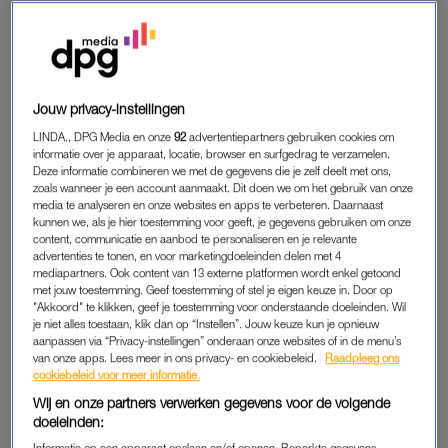
Instagram een update gedeeld over hoe het met haar
gaat, nadat haar moeder ’s nachts over haar waakte.
Haar situatie is verslechterd.
Na een zware nacht – die dankzij een slaapmiddel iets
Jouw privacy-instellingen
draaglijker werd – deelt ze verdrietig nieuws.
LINDA., DPG Media en onze
92
advertentiepartners gebruiken cookies om
informatie over je apparaat, locatie, browser en surfgedrag te verzamelen.
Deze informatie combineren we met de gegevens die je zelf deelt met ons,
JADE KOPS KAN NIET MEER PRATEN
zoals wanneer je een account aanmaakt. Dit doen we om het gebruik van onze
media te analyseren en onze websites en apps te verbeteren. Daarnaast
‘Ik stond heel slecht op. Mijn spraak is volledig weg en de
kunnen we, als je hier toestemming voor geeft, je gegevens gebruiken om onze
vermoeidheid is enorm. Hoesten lukt ook niet meer, waardoor
content, communicatie en aanbod te personaliseren en je relevante
advertenties te tonen, en voor marketingdoeleinden delen met 4
het slijm lang en veel in mijn keel bleef zitten’, schrijft ze.
mediapartners. Ook content van 13 externe platformen wordt enkel getoond
Daarom werd de huisarts gebeld.
met jouw toestemming. Geef toestemming of stel je eigen keuze in. Door op
"Akkoord" te klikken, geef je toestemming voor onderstaande doeleinden. Wil
je niet alles toestaan, klik dan op “Instellen”. Jouw keuze kun je opnieuw
‘Ze stond onverwachts snel voor de deur. Het was een fijn
aanpassen via “Privacy-instellingen” onderaan onze websites of in de menu’s
gesprek, maar de controles waren niet goed. Elke keer dat
van onze apps. Lees meer in ons privacy- en cookiebeleid.
Raadpleeg ons
cookiebeleid voor meer informatie.
mijn zuurstofgehalte gemeten wordt, is hij lager. Dat geeft me
Wij en onze partners verwerken gegevens voor de volgende
zoveel angst.’
doeleinden:
Informatie op een apparaat opslaan en/of openen. Beperkte gegevens