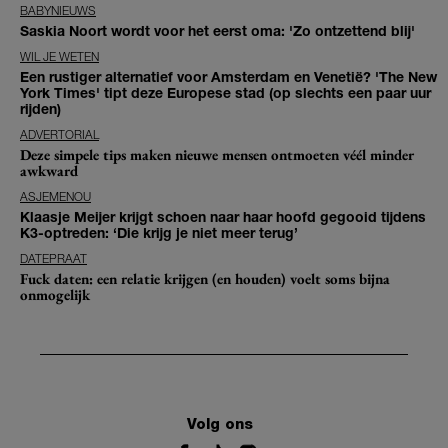
BABYNIEUWS
Saskia Noort wordt voor het eerst oma: 'Zo ontzettend blij'
WIL JE WETEN
Een rustiger alternatief voor Amsterdam en Venetië? 'The New
York Times' tipt deze Europese stad (op slechts een paar uur
rijden)
ADVERTORIAL
Deze simpele tips maken nieuwe mensen ontmoeten véél minder
awkward
ASJEMENOU
Klaasje Meijer krijgt schoen naar haar hoofd gegooid tijdens
K3-optreden: ‘Die krijg je niet meer terug’
DATEPRAAT
Fuck daten: een relatie krijgen (en houden) voelt soms bijna
onmogelijk
Volg ons