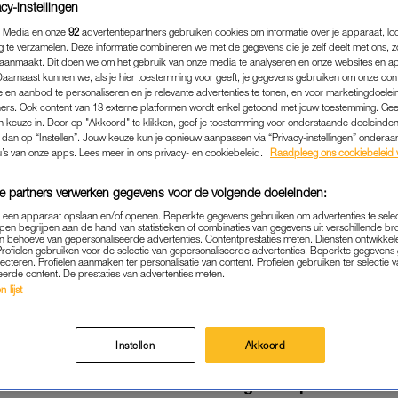
cy-instellingen
 Media en onze
92
advertentiepartners gebruiken cookies om informatie over je apparaat, lo
g te verzamelen. Deze informatie combineren we met de gegevens die je zelf deelt met ons, z
aanmaakt. Dit doen we om het gebruik van onze media te analyseren en onze websites en a
Daarnaast kunnen we, als je hier toestemming voor geeft, je gegevens gebruiken om onze con
 en aanbod te personaliseren en je relevante advertenties te tonen, en voor marketingdoele
ers. Ook content van 13 externe platformen wordt enkel getoond met jouw toestemming. Ge
gen keuze in. Door op "Akkoord" te klikken, geef je toestemming voor onderstaande doeleinden. 
k dan op “Instellen”. Jouw keuze kun je opnieuw aanpassen via “Privacy-instellingen” ondera
u’s van onze apps. Lees meer in ons privacy- en cookiebeleid.
Raadpleeg ons cookiebeleid 
e partners verwerken gegevens voor de volgende doeleinden:
p een apparaat opslaan en/of openen. Beperkte gegevens gebruiken om advertenties te sele
pen begrijpen aan de hand van statistieken of combinaties van gegevens uit verschillende br
MEDIA
|
OPMERKELIJK
 behoeve van gepersonaliseerde advertenties. Contentprestaties meten. Diensten ontwikkel
Profielen gebruiken voor de selectie van gepersonaliseerde advertenties. Beperkte gegeven
EIST GELD VAN BRITNEY 
lecteren. Profielen aanmaken ter personalisatie van content. Profielen gebruiken ter selectie 
eerde content. De prestaties van advertenties meten.
VOCAAT REAGEERT ZIED
 lijst
21-12-2021
|
ROWAN PEPERKAMP
Instellen
Akkoord
een rechter gevraagd zijn dochter Britney te sommere
 betalen. De advocaat van de zangeres sprak maand