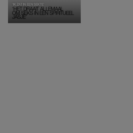
‘IK ZAT IN EEN SEKTE’
‘HET DRAAIT ALLEMAAL
OM SEKS IN EEN SPIRITUEEL 
JASJE’