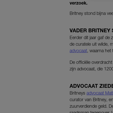
verzoek.
Britney stond bijna ve
VADER BRITNEY
Eerder dit jaar gaf de
de curatele uit wilde,
advocaat
, waarna het 
De officiële overdracht
zijn advocaat, die 1200
ADVOCAAT ZIED
Britneys
advocaat Ma
curator van Britney, e
zuurverdiende geld. De
raadsman tegenover
V