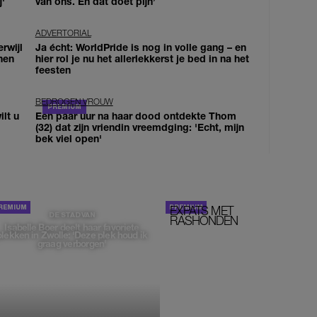
j'
van ons. En dat doet pijn’
ADVERTORIAL
erwijl
Ja écht: WorldPride is nog in volle gang – en
nen
hier rol je nu het allerlekkerst je bed in na het
feesten
BEDROGEN VROUW
lt u
Een paar uur na haar dood ontdekte Thom
(32) dat zijn vriendin vreemdging: 'Echt, mijn
bek viel open'
EXPATS MET
STOM!
DE STAD VAN
RASHONDEN
Isabelle Boer deelt haar favoriete
plekken in Zwolle: 'Deze plek houd ik
graag verborgen'