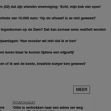
(32) dat zijn vriendin vreemdging: 'Echt, mijn bek viel open'
erfenis van 10.000 euro: 'Op de uitvaart is ze niet geweest'
 tegenkomen op de Dam? Dat kan zomaar eens realiteit worden
jaardagen: 'Hun moeder wil niet dat ik er ben'
re keren klaar te komen tijdens een vrijpartij'
agen of ik wel de beste, braafste burger ben geweest'
MEER
TATUM DAGELET
ere
'Ollie is vertrokken naar een adres ver weg