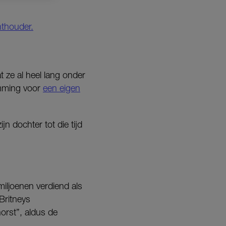
hthouder.
t ze al heel lang onder
emming voor
een eigen
jn dochter tot die tijd
iljoenen verdiend als
Britneys
orst”, aldus de