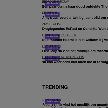
BEDROGEN VROUW
Een paar uur na haar dood ontdekte Thom 
DE ERFENIS
Amy’s zus voert al twintig jaar strijd om 
ADVERTORIAL
Draglegendes RuPaul en Conchita Wurst
LEKKER SAMENGESTELD
Stiefmoeder Naomi is niet welkom bij ver
LIEVE HELEEN
Fred (55): 'Ik vind het moeilijk om meerde
FLOOR BAKHUYS ROOZEBOOM
'Ik kan weer eens niet laten me af te vr
TRENDING
LIEVE HELEEN
Fred (55): 'Ik vind het moeilijk om meerd