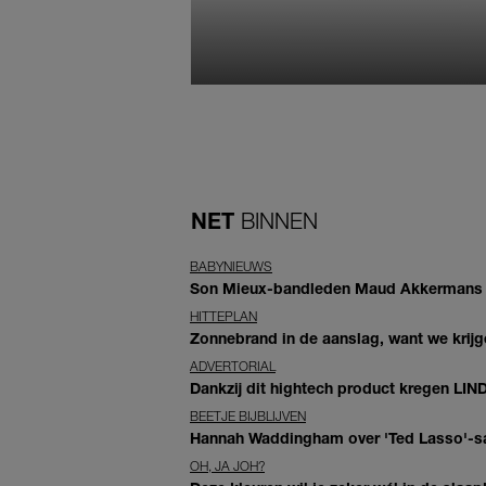
NET
BINNEN
BABYNIEUWS
Son Mieux-bandleden Maud Akkermans en
HITTEPLAN
Zonnebrand in de aanslag, want we krij
ADVERTORIAL
Dankzij dit hightech product kregen LIN
BEETJE BIJBLIJVEN
Hannah Waddingham over 'Ted Lasso'-sam
OH, JA JOH?