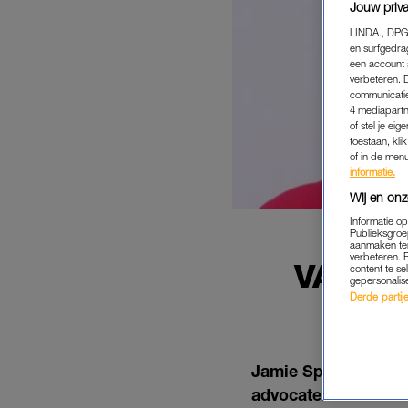
Jouw priva
LINDA., DPG
en surfgedra
een account 
verbeteren. 
communicatie
4 mediapartn
of stel je ei
toestaan, kli
of in de men
informatie.
Wij en onz
Informatie o
Publieksgroe
aanmaken ten
verbeteren. 
VADER 
content te se
gepersonalis
AD
Derde partijen
Jamie Spears heeft 
advocatenkosten te