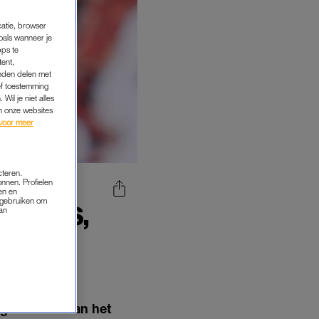
catie, browser
oals wanneer je
pps te
tent,
inden delen met
ef toestemming
Wil je niet alles
an onze websites
voor meer
cteren.
onnen. Profielen
en en
s gebruiken om
SPEARS,
van
END
n zijn
ag schande van het