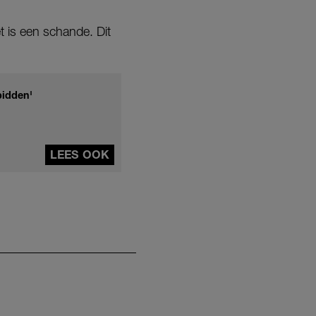
t is een schande. Dit
bidden'
LEES OOK