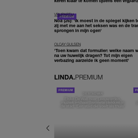
keren klaar te komen tijdens een vrijparti
VRIJPARTIJ
Noa (26): 'Ik moest in de spiegel kijken t
zij met me aan het seksen was en de tra
sprongen in mijn ogen'
OLCAY GULSEN
'Toen kwam dat formulier: welke naam wi
na uw huwelijk dragen? Tot mijn eigen
verbazing aarzelde ik geen moment'
LINDA.
PREMIUM
DE STAD VAN
Elske DeWall over Leeuwarden,
muziek en haar favoriete plekken in
de stad: 'Een stad die voelt als thuis'