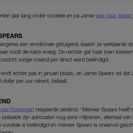
ertien jaar lang onder curatele en pa Jamie
was haar toezic
 SPEARS
 zangeres een emotionele getuigenis waarin ze verklaarde da
 maar nooit die kans kreeg. De rechter gaf haar toen toest
toezicht vorige maand per direct werd beëindigd.
 vindt echter pas in januari plaats, en Jamie Spears wil dat zi
 dollar per uur rekent, betaalt.
END
thew Rosengart
reageerde ziedend. “Meneer Spears heeft m
n betaalde zijn advocaten nog eens miljoenen, allemaal van 
 curatele is beëindigd en meneer Spears is oneervol gesch
ariety.