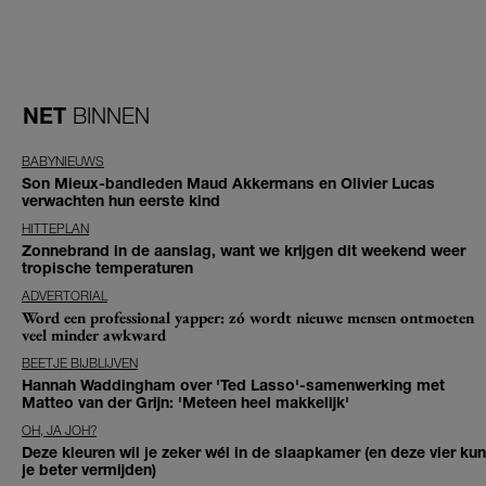
NET
BINNEN
BABYNIEUWS
Son Mieux-bandleden Maud Akkermans en Olivier Lucas
verwachten hun eerste kind
HITTEPLAN
Zonnebrand in de aanslag, want we krijgen dit weekend weer
tropische temperaturen
ADVERTORIAL
Word een professional yapper: zó wordt nieuwe mensen ontmoeten
veel minder awkward
BEETJE BIJBLIJVEN
Hannah Waddingham over 'Ted Lasso'-samenwerking met
Matteo van der Grijn: 'Meteen heel makkelijk'
OH, JA JOH?
Deze kleuren wil je zeker wél in de slaapkamer (en deze vier kun
je beter vermijden)