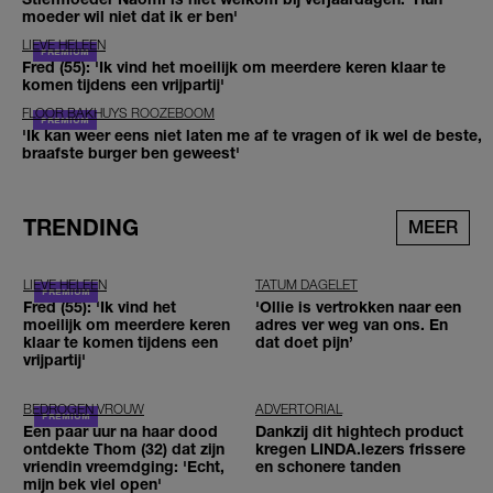
moeder wil niet dat ik er ben'
LIEVE HELEEN
Fred (55): 'Ik vind het moeilijk om meerdere keren klaar te
komen tijdens een vrijpartij'
FLOOR BAKHUYS ROOZEBOOM
'Ik kan weer eens niet laten me af te vragen of ik wel de beste,
braafste burger ben geweest'
TRENDING
MEER
LIEVE HELEEN
TATUM DAGELET
Fred (55): 'Ik vind het
'Ollie is vertrokken naar een
moeilijk om meerdere keren
adres ver weg van ons. En
klaar te komen tijdens een
dat doet pijn’
vrijpartij'
BEDROGEN VROUW
ADVERTORIAL
Een paar uur na haar dood
Dankzij dit hightech product
ontdekte Thom (32) dat zijn
kregen LINDA.lezers frissere
vriendin vreemdging: 'Echt,
en schonere tanden
mijn bek viel open'