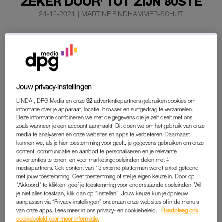
ZEKER DOOR' TOT ZIJN 80STE
24-12-2021
|
MARTINE FINDHAMMER-SCHUT
Als het aan André van Duin ligt roept hij op zijn
tachtigste nog steeds: ‘Bakkers klaar, bakken maar’?
De presentator heeft nog vijf jaar een contract bij
Omroep Max.
Jouw privacy-instellingen
Dat vertelt de 75-jarige komiek vrijdag in gesprek met het
AD
.
LINDA., DPG Media en onze
92
advertentiepartners gebruiken cookies om
informatie over je apparaat, locatie, browser en surfgedrag te verzamelen.
Deze informatie combineren we met de gegevens die je zelf deelt met ons,
ANDRÉ VAN DUIN
zoals wanneer je een account aanmaakt. Dit doen we om het gebruik van onze
media te analyseren en onze websites en apps te verbeteren. Daarnaast
Omroep MAX heeft nog een contract om het programma vijf
kunnen we, als je hier toestemming voor geeft, je gegevens gebruiken om onze
jaar te mogen maken. “Ik zei: maar dan ben ik tachtig, ga ik
content, communicatie en aanbod te personaliseren en je relevante
advertenties te tonen, en voor marketingdoeleinden delen met 4
dan nog steeds roepen ‘Bakkers klaar, bakken maar’?
mediapartners. Ook content van 13 externe platformen wordt enkel getoond
Waarschijnlijk wel dus”, aldus Van Duin. Het werk is een
met jouw toestemming. Geef toestemming of stel je eigen keuze in. Door op
"Akkoord" te klikken, geef je toestemming voor onderstaande doeleinden. Wil
aangename afleiding na het overlijden van zijn man Martin.
je niet alles toestaan, klik dan op “Instellen”. Jouw keuze kun je opnieuw
aanpassen via “Privacy-instellingen” onderaan onze websites of in de menu’s
“Hoewel het soms best pittig is. Die draaidagen van
Heel
van onze apps. Lees meer in ons privacy- en cookiebeleid.
Raadpleeg ons
cookiebeleid voor meer informatie.
Holland Bakt
zijn vooral in het begin, als er nog tien kandidaten