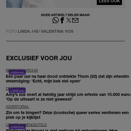
LEES OOK
GOED ARTIKEL? DELEN MAAR.
FOTO
LINDA.145/ VALENTINA VOS
EXCLUSIEF VOOR JOU
BEDROGEN VROUW
Een paar uur na haar dood ontdekte Thom (32) dat zijn vriendin
vreemdging: 'Echt, mijn bek viel open'
DE ERFENIS
Amy’s zus voert al twintig jaar strijd om erfenis van 10.000 euro:
'Op de uitvaart is ze niet geweest'
ADVERTORIAL
Zin om te bingen? Déze (iconische) queer series verdienen een
plek op je kijklijst
LEKKER SAMENGESTELD
Stiefmoeder Naomi is niet welkom bij verjaardagen: 'Hun