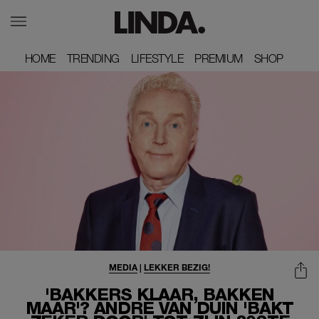
HOME
HOME
TRENDING
TRENDING
LIFESTYLE
LIFESTYLE
PREMIUM
PREMIUM
SHOP
SHOP
MEDIA
|
LEKKER BEZIG!
'BAKKERS KLAAR, BAKKEN
MAAR'? ANDRÉ VAN DUIN 'BAKT