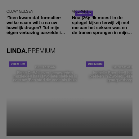
OLCAY GULSEN
VRIJPARTIJ
'Toen kwam dat formulier:
Noa (26): 'Ik moest in de
welke naam wilt u na uw
spiegel kijken terwijl zij met
huwelijk dragen? Tot mijn
me aan het seksen was en
eigen verbazing aarzelde ik
de tranen sprongen in mijn
geen moment'
ogen'
LINDA.
PREMIUM
DE STAD VAN
DE STAD VAN
Elske DeWall over Leeuwarden,
Isabelle Boer deelt haar f
muziek en haar favoriete plekken in
plekken in Zwolle: 'Deze pl
de stad: 'Een stad die voelt als thuis'
graag verborgen'