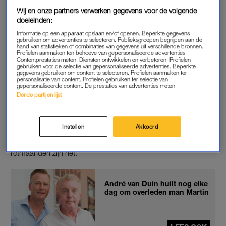
zijn, van 08.00 tot 20.00 uur”, stelt de presentator. “Het bakken
Wij en onze partners verwerken gegevens voor de volgende
doeleinden:
van die taartjes houdt natuurlijk erg op, hè? Maar ja, je kunt ze
Informatie op een apparaat opslaan en/of openen. Beperkte gegevens
moeilijk weglaten.”
gebruiken om advertenties te selecteren. Publieksgroepen begrijpen aan de
hand van statistieken of combinaties van gegevens uit verschillende bronnen.
Profielen aanmaken ten behoeve van gepersonaliseerde advertenties.
Contentprestaties meten. Diensten ontwikkelen en verbeteren. Profielen
FEESTDAGEN
gebruiken voor de selectie van gepersonaliseerde advertenties. Beperkte
gegevens gebruiken om content te selecteren. Profielen aanmaken ter
personalisatie van content. Profielen gebruiken ter selectie van
De presentator vertelde onlangs ook aan LINDA. dat hij best
gepersonaliseerde content. De prestaties van advertenties meten.
opziet tegen de feestdagen.
Derde partijen lijst
“Zeker omdat het in die tijd allemaal speelde. Onze trouwdag
Instellen
Akkoord
is op 23 december, met Kerstmis twee jaar geleden was
Martin al heel ziek.
Op 13 januari overleed hij.
Dus ja…
rotmaanden zijn het.”
André van Duin huilt nog elke
dag om overleden man Martin