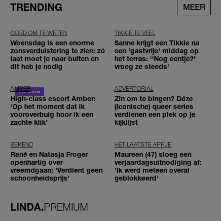
TRENDING
MEER
GOED OM TE WETEN
TIKKIE TE VEEL
Woensdag is een enorme
Sanne krijgt een Tikkie na
zonsverduistering te zien: zó
een 'gastvrije' middag op
laat moet je naar buiten en
het terras: ''Nog eentje?'
dit heb je nodig
vroeg ze steeds'
AMBER
ADVERTORIAL
High-class escort Amber:
Zin om te bingen? Déze
‘Op het moment dat ik
(iconische) queer series
vooroverbuig hoor ik een
verdienen een plek op je
zachte klik’
kijklijst
BEKEND
HET LAATSTE APPJE
René en Natasja Froger
Maureen (47) sloeg een
openhartig over
verjaardagsuitnodiging af:
vreemdgaan: 'Verdient geen
'Ik werd meteen overal
schoonheidsprijs'
geblokkeerd'
LINDA.
PREMIUM