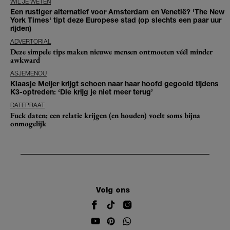
WIL JE WETEN
Een rustiger alternatief voor Amsterdam en Venetië? 'The New
York Times' tipt deze Europese stad (op slechts een paar uur
rijden)
ADVERTORIAL
Deze simpele tips maken nieuwe mensen ontmoeten véél minder
awkward
ASJEMENOU
Klaasje Meijer krijgt schoen naar haar hoofd gegooid tijdens
K3-optreden: ‘Die krijg je niet meer terug’
DATEPRAAT
Fuck daten: een relatie krijgen (en houden) voelt soms bijna
onmogelijk
Volg ons