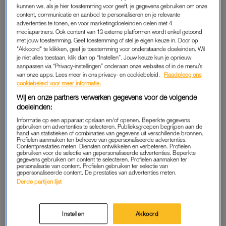
had ik dat ik met deze twee fijne, warme mensen samen
kunnen we, als je hier toestemming voor geeft, je gegevens gebruiken om onze
mocht verblijven.’
content, communicatie en aanbod te personaliseren en je relevante
advertenties te tonen, en voor marketingdoeleinden delen met 4
mediapartners. Ook content van 13 externe platformen wordt enkel getoond
Daarbij vertelt ze ook voor welke andere programma’s ze
met jouw toestemming. Geef toestemming of stel je eigen keuze in. Door op
eerder is gevraagd. ‘Zo hebben
Expeditie
(
Robinson
, red.),
"Akkoord" te klikken, geef je toestemming voor onderstaande doeleinden. Wil
Special Forces
en
The Bachelorette
ook aan de bel
je niet alles toestaan, klik dan op “Instellen”. Jouw keuze kun je opnieuw
aanpassen via “Privacy-instellingen” onderaan onze websites of in de menu’s
getrokken.’ In die programma’s zullen we haar – tot nu toe –
van onze apps. Lees meer in ons privacy- en cookiebeleid.
Raadpleeg ons
echter niet zien verschijnen.
cookiebeleid voor meer informatie.
Wij en onze partners verwerken gegevens voor de volgende
doeleinden:
Igone de Jongh over 'Het
Informatie op een apparaat opslaan en/of openen. Beperkte gegevens
Waren 2 Fantastische Dagen':
gebruiken om advertenties te selecteren. Publieksgroepen begrijpen aan de
'Meer verteld dan dat ik van
hand van statistieken of combinaties van gegevens uit verschillende bronnen.
plan was'
Profielen aanmaken ten behoeve van gepersonaliseerde advertenties.
Contentprestaties meten. Diensten ontwikkelen en verbeteren. Profielen
gebruiken voor de selectie van gepersonaliseerde advertenties. Beperkte
LEES OOK
gegevens gebruiken om content te selecteren. Profielen aanmaken ter
personalisatie van content. Profielen gebruiken ter selectie van
gepersonaliseerde content. De prestaties van advertenties meten.
Derde partijen lijst
TOCH JA
Monique zei wel ja tegen het format van
Het Waren 2
Instellen
Akkoord
Fantastische Dagen
, omdat ze dan niet lang van huis hoefde te