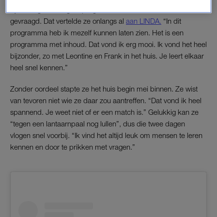
zijn, in tegenstelling tot programma’s waar ze eerder voor is
gevraagd. Dat vertelde ze onlangs al
aan LINDA.
“In dit
programma heb ik mezelf kunnen laten zien. Het is een
programma met inhoud. Dat vond ik erg mooi. Ik vond het heel
bijzonder, zo met Leontine en Frank in het huis. Je leert elkaar
heel snel kennen.”
Zonder oordeel stapte ze het huis begin mei binnen. Ze wist
van tevoren niet wie ze daar zou aantreffen. “Dat vond ik heel
spannend. Je weet niet of er een match is.” Gelukkig kan ze
“tegen een lantaarnpaal nog lullen”, dus die twee dagen
vlogen snel voorbij. “Ik vind het altijd leuk om mensen te leren
kennen en door te prikken met vragen.”