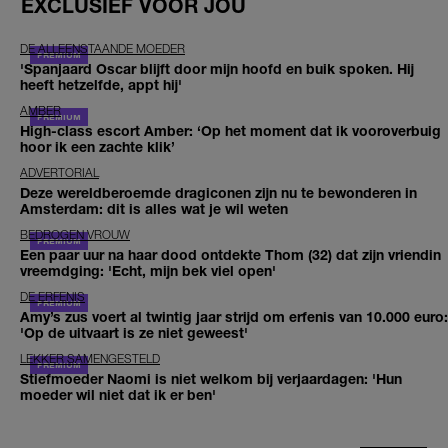
EXCLUSIEF VOOR JOU
DE ALLEENSTAANDE MOEDER
'Spanjaard Oscar blijft door mijn hoofd en buik spoken. Hij
heeft hetzelfde, appt hij'
AMBER
High-class escort Amber: ‘Op het moment dat ik vooroverbuig
hoor ik een zachte klik’
ADVERTORIAL
Deze wereldberoemde dragiconen zijn nu te bewonderen in
Amsterdam: dit is alles wat je wil weten
BEDROGEN VROUW
Een paar uur na haar dood ontdekte Thom (32) dat zijn vriendin
vreemdging: 'Echt, mijn bek viel open'
DE ERFENIS
Amy’s zus voert al twintig jaar strijd om erfenis van 10.000 euro:
'Op de uitvaart is ze niet geweest'
LEKKER SAMENGESTELD
Stiefmoeder Naomi is niet welkom bij verjaardagen: 'Hun
moeder wil niet dat ik er ben'