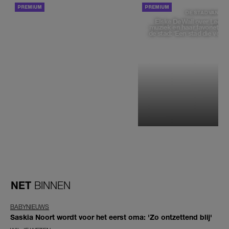
ACHTERGROND
DE STAD VAN
Elske DeWall over Leeu
muziek en haar favoriete p
de stad: 'Een stad die voelt 
NET
BINNEN
BABYNIEUWS
Saskia Noort wordt voor het eerst oma: 'Zo ontzettend blij'