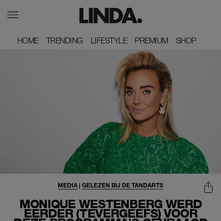
HOME
HOME
TRENDING
TRENDING
LIFESTYLE
LIFESTYLE
PREMIUM
PREMIUM
SHOP
SHOP
MEDIA
|
GELEZEN BIJ DE TANDARTS
MONIQUE WESTENBERG WERD
EERDER (TEVERGEEFS) VOOR