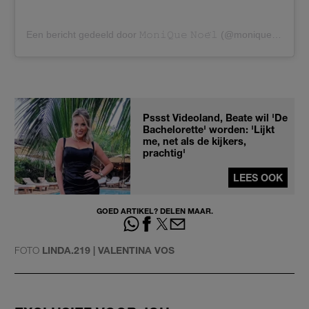
Een bericht gedeeld door 𝙼𝚘𝚗𝚒𝚀𝚞𝚎 𝙽𝚘𝚎̈𝚕 (@moniquenoell)
Pssst Videoland, Beate wil 'De
Bachelorette' worden: 'Lijkt
me, net als de kijkers,
prachtig'
LEES OOK
GOED ARTIKEL? DELEN MAAR.
FOTO
LINDA.219 | VALENTINA VOS