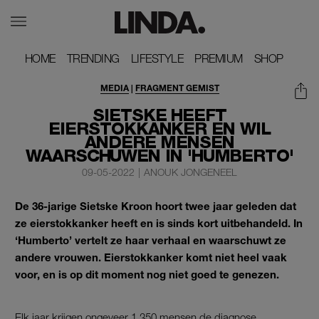
HOME
HOME
TRENDING
TRENDING
LIFESTYLE
LIFESTYLE
PREMIUM
PREMIUM
SHOP
SHOP
MEDIA
|
FRAGMENT GEMIST
SIETSKE HEEFT
EIERSTOKKANKER EN WIL
ANDERE MENSEN
WAARSCHUWEN IN 'HUMBERTO'
09-05-2022
|
ANOUK JONGENEEL
De 36-jarige Sietske Kroon hoort twee jaar geleden dat
ze eierstokkanker heeft en is sinds kort uitbehandeld. In
‘Humberto’ vertelt ze haar verhaal en waarschuwt ze
andere vrouwen. Eierstokkanker komt niet heel vaak
voor, en is op dit moment nog niet goed te genezen.
Elk jaar krijgen ongeveer 1.350 mensen de diagnose