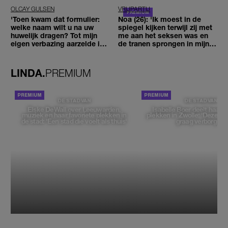
OLCAY GULSEN
VRIJPARTIJ
'Toen kwam dat formulier:
Noa (26): 'Ik moest in de
welke naam wilt u na uw
spiegel kijken terwijl zij met
huwelijk dragen? Tot mijn
me aan het seksen was en
eigen verbazing aarzelde ik
de tranen sprongen in mijn
geen moment'
ogen'
LINDA.
PREMIUM
DE STAD VAN
DE STAD VAN
Elske DeWall over Leeuwarden,
Isabelle Boer deelt haar f
muziek en haar favoriete plekken in
plekken in Zwolle: 'Deze pl
de stad: 'Een stad die voelt als thuis'
graag verborgen'