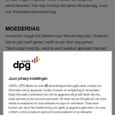
eierstokkanker. Het was zondag niet alleen Moederdag, maar
ook Wereldeierstokkankerdag.
MOEDERDAG
Humberto vraagt hoe Sietske haar Moederdag was. Ondanks
dat ze pijn heeft gehad, heeft ze een fijne dag gehad.
“Vanmorgen heel fijn, want ik werd wakker gemaakt met een
ontbijtje op bed, zoals het hoort”, zegt ze opgewekt.
“Met tekeningen en knutselwerkjes van school die al twee
weken ‘verstopt’ lagen.” Toch zit Sietske niet bij
Humberto
om
over Moederdag te praten, want ze wil andere vrouwen
Jouw privacy-instellingen
waarschuwen voor de eierstokkanker.
LINDA., DPG Media en onze
92
advertentiepartners gebruiken cookies om
informatie over je apparaat, locatie, browser en surfgedrag te verzamelen.
Deze informatie combineren we met de gegevens die je zelf deelt met ons,
“Als het mij niet meer kan helpen, dan hoop ik dat het de
zoals wanneer je een account aanmaakt. Dit doen we om het gebruik van onze
volgende kan helpen”, vertelt ze. “In mijn geval was het
media te analyseren en onze websites en apps te verbeteren. Daarnaast
gewoon domme pech dat ik het had, het is ook geen erfelijke
kunnen we, als je hier toestemming voor geeft, je gegevens gebruiken om onze
content, communicatie en aanbod te personaliseren en je relevante
variant.”