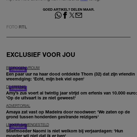
GOED ARTIKEL? DELEN MAAR.
FOTO
RTL
EXCLUSIEF VOOR JOU
BEDROGEN VROUW
Een paar uur na haar dood ontdekte Thom (32) dat zijn vriendin
vreemdging: 'Echt, mijn bek viel open'
DE ERFENIS
Amy’s zus voert al twintig jaar strijd om erfenis van 10.000 euro:
'Op de uitvaart is ze niet geweest'
ADVERTORIAL
Amaya zat vast op Madeira door noodweer: 'We zaten op de
grond tussen honderden gestrande reizigers'
LEKKER SAMENGESTELD
Stiefmoeder Naomi is niet welkom bij verjaardagen: 'Hun
moeder wil niet dat ik er ben'