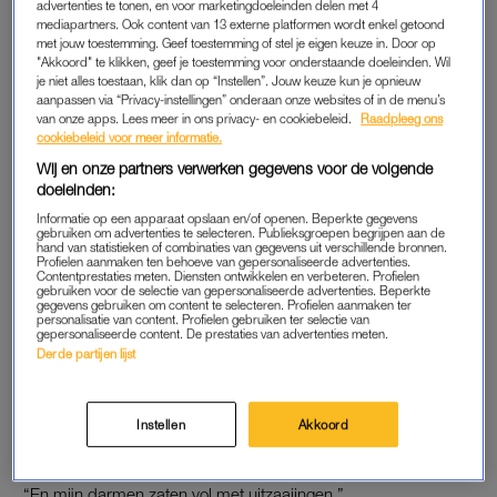
advertenties te tonen, en voor marketingdoeleinden delen met 4
mediapartners. Ook content van 13 externe platformen wordt enkel getoond
Sietske merkt dat haar omgeving wel op de hoogte was van
met jouw toestemming. Geef toestemming of stel je eigen keuze in. Door op
"Akkoord" te klikken, geef je toestemming voor onderstaande doeleinden. Wil
borstkanker of baarmoederhalskanker, maar dat er veel
je niet alles toestaan, klik dan op “Instellen”. Jouw keuze kun je opnieuw
vragen zijn over eierstokkanker. Humberto vraagt daarom wat
aanpassen via “Privacy-instellingen” onderaan onze websites of in de menu’s
van onze apps. Lees meer in ons privacy- en cookiebeleid.
Raadpleeg ons
voor klachten Sietske had. “Ik had opstoppingen in mijn
cookiebeleid voor meer informatie.
darmen”, vertelt ze. “Ik kon niet meer naar de wc, ik was
Wij en onze partners verwerken gegevens voor de volgende
vermoeid.”
doeleinden:
Informatie op een apparaat opslaan en/of openen. Beperkte gegevens
gebruiken om advertenties te selecteren. Publieksgroepen begrijpen aan de
MONSTER
hand van statistieken of combinaties van gegevens uit verschillende bronnen.
Profielen aanmaken ten behoeve van gepersonaliseerde advertenties.
Contentprestaties meten. Diensten ontwikkelen en verbeteren. Profielen
Ze dacht eerst dat misschien stress was omdat ze een
gebruiken voor de selectie van gepersonaliseerde advertenties. Beperkte
reisbureau had in coronatijd. “Ik ben gewoon een soort pitbull
gegevens gebruiken om content te selecteren. Profielen aanmaken ter
personalisatie van content. Profielen gebruiken ter selectie van
dus ik ga wel door, maar die klachten werden erger en erger.”
gepersonaliseerde content. De prestaties van advertenties meten.
Derde partijen lijst
Sietske kan er dan niet meer omheen en gaat naar de
huisarts. Na wat dingen proberen wat niet blijkt te helpen
tegen de klachten, wordt ze doorverwezen naar het
Instellen
Akkoord
ziekenhuis. “Daar zagen ze eigenlijk meteen dat het foute boel
was.” Er zit dan al 10 centimeter tumor op haar eierstokken.
“En mijn darmen zaten vol met uitzaaiingen.”