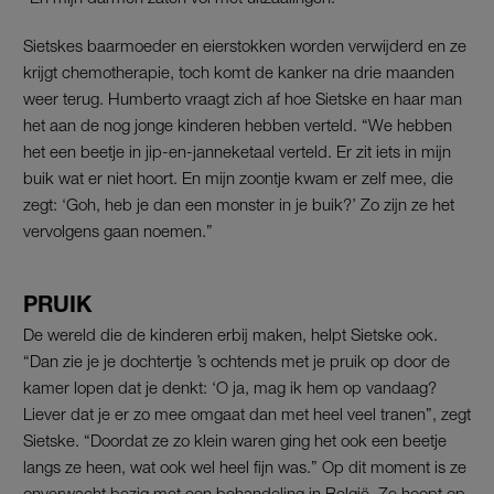
Sietskes baarmoeder en eierstokken worden verwijderd en ze
krijgt chemotherapie, toch komt de kanker na drie maanden
weer terug. Humberto vraagt zich af hoe Sietske en haar man
het aan de nog jonge kinderen hebben verteld. “We hebben
het een beetje in jip-en-janneketaal verteld. Er zit iets in mijn
buik wat er niet hoort. En mijn zoontje kwam er zelf mee, die
zegt: ‘Goh, heb je dan een monster in je buik?’ Zo zijn ze het
vervolgens gaan noemen.”
PRUIK
De wereld die de kinderen erbij maken, helpt Sietske ook.
“Dan zie je je dochtertje ’s ochtends met je pruik op door de
kamer lopen dat je denkt: ‘O ja, mag ik hem op vandaag?
Liever dat je er zo mee omgaat dan met heel veel tranen”, zegt
Sietske. “Doordat ze zo klein waren ging het ook een beetje
langs ze heen, wat ook wel heel fijn was.” Op dit moment is ze
onverwacht bezig met een behandeling in België. Ze hoopt op