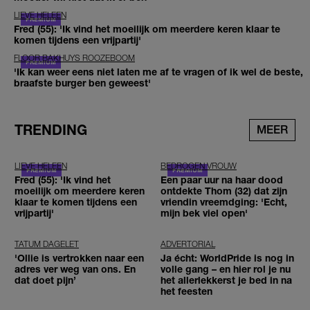
LIEVE HELEEN
Fred (55): 'Ik vind het moeilijk om meerdere keren klaar te
komen tijdens een vrijpartij'
FLOOR BAKHUYS ROOZEBOOM
'Ik kan weer eens niet laten me af te vragen of ik wel de beste,
braafste burger ben geweest'
TRENDING
MEER
LIEVE HELEEN
BEDROGEN VROUW
Fred (55): 'Ik vind het
Een paar uur na haar dood
moeilijk om meerdere keren
ontdekte Thom (32) dat zijn
klaar te komen tijdens een
vriendin vreemdging: 'Echt,
vrijpartij'
mijn bek viel open'
TATUM DAGELET
ADVERTORIAL
'Ollie is vertrokken naar een
Ja écht: WorldPride is nog in
adres ver weg van ons. En
volle gang – en hier rol je nu
dat doet pijn’
het allerlekkerst je bed in na
het feesten