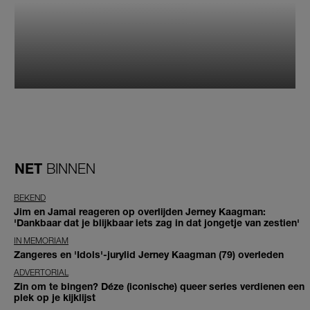
NET
BINNEN
BEKEND
Jim en Jamai reageren op overlijden Jerney Kaagman:
'Dankbaar dat je blijkbaar iets zag in dat jongetje van zestien'
IN MEMORIAM
Zangeres en 'Idols'-jurylid Jerney Kaagman (79) overleden
ADVERTORIAL
Zin om te bingen? Déze (iconische) queer series verdienen een
plek op je kijklijst