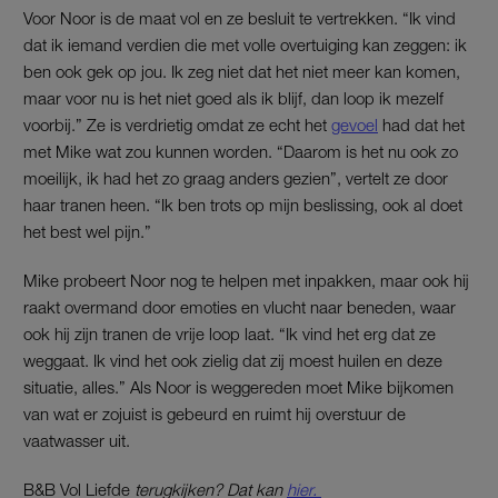
Voor Noor is de maat vol en ze besluit te vertrekken. “Ik vind
dat ik iemand verdien die met volle overtuiging kan zeggen: ik
ben ook gek op jou. Ik zeg niet dat het niet meer kan komen,
maar voor nu is het niet goed als ik blijf, dan loop ik mezelf
voorbij.” Ze is verdrietig omdat ze echt het
gevoel
had dat het
met Mike wat zou kunnen worden. “Daarom is het nu ook zo
moeilijk, ik had het zo graag anders gezien”, vertelt ze door
haar tranen heen. “Ik ben trots op mijn beslissing, ook al doet
het best wel pijn.”
Mike probeert Noor nog te helpen met inpakken, maar ook hij
raakt overmand door emoties en vlucht naar beneden, waar
ook hij zijn tranen de vrije loop laat. “Ik vind het erg dat ze
weggaat. Ik vind het ook zielig dat zij moest huilen en deze
situatie, alles.” Als Noor is weggereden moet Mike bijkomen
van wat er zojuist is gebeurd en ruimt hij overstuur de
vaatwasser uit.
B&B Vol Liefde
terugkijken? Dat kan
hier.