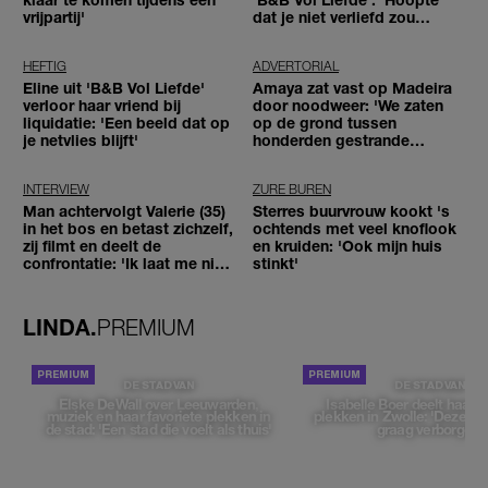
vrijpartij'
dat je niet verliefd zou
worden'
HEFTIG
ADVERTORIAL
Eline uit 'B&B Vol Liefde'
Amaya zat vast op Madeira
verloor haar vriend bij
door noodweer: 'We zaten
liquidatie: 'Een beeld dat op
op de grond tussen
je netvlies blijft'
honderden gestrande
reizigers'
INTERVIEW
ZURE BUREN
Man achtervolgt Valerie (35)
Sterres buurvrouw kookt 's
in het bos en betast zichzelf,
ochtends met veel knoflook
zij filmt en deelt de
en kruiden: 'Ook mijn huis
confrontatie: 'Ik laat me niet
stinkt'
tegenhouden'
LINDA.
PREMIUM
DE STAD VAN
DE STAD VAN
Elske DeWall over Leeuwarden,
Isabelle Boer deelt haar f
muziek en haar favoriete plekken in
plekken in Zwolle: 'Deze pl
de stad: 'Een stad die voelt als thuis'
graag verborgen'