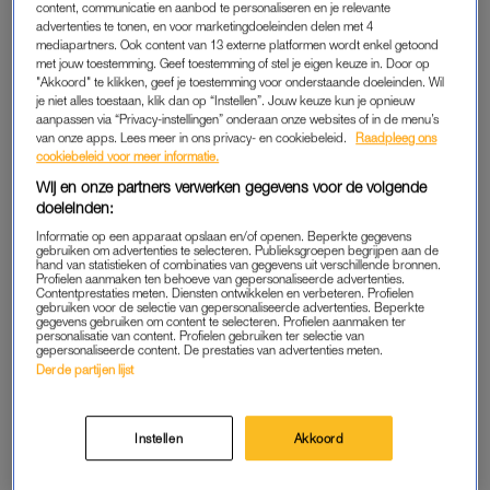
content, communicatie en aanbod te personaliseren en je relevante
date gaan. “Ik dacht: ik kan dit prima nog even volhouden,
advertenties te tonen, en voor marketingdoeleinden delen met 4
mediapartners. Ook content van 13 externe platformen wordt enkel getoond
met hoop op een goede afloop, maar dan heb ik het wel nodig
met jouw toestemming. Geef toestemming of stel je eigen keuze in. Door op
dat we nog steeds die momentjes samen hebben”, aldus
"Akkoord" te klikken, geef je toestemming voor onderstaande doeleinden. Wil
Noor.
je niet alles toestaan, klik dan op “Instellen”. Jouw keuze kun je opnieuw
aanpassen via “Privacy-instellingen” onderaan onze websites of in de menu’s
van onze apps. Lees meer in ons privacy- en cookiebeleid.
Raadpleeg ons
“Die momentjes wil ik ook”, zegt
Mike
. “Maar ik heb ook
cookiebeleid voor meer informatie.
aangegeven dat ik niet zoveel energie meer kan verdelen en er
Wij en onze partners verwerken gegevens voor de volgende
komen nog twee meiden. Ik weet niet of ik dat allemaal aan
doeleinden:
kan.” Hij voelt ook dat dat voor afstand zorgt. “Dat wil ik niet.
Informatie op een apparaat opslaan en/of openen. Beperkte gegevens
gebruiken om advertenties te selecteren. Publieksgroepen begrijpen aan de
Wat we hebben wil ik behouden of dat het beter wordt. Op
hand van statistieken of combinaties van gegevens uit verschillende bronnen.
deze manier gaat het niet goed.”
Profielen aanmaken ten behoeve van gepersonaliseerde advertenties.
Contentprestaties meten. Diensten ontwikkelen en verbeteren. Profielen
gebruiken voor de selectie van gepersonaliseerde advertenties. Beperkte
gegevens gebruiken om content te selecteren. Profielen aanmaken ter
personalisatie van content. Profielen gebruiken ter selectie van
Discussie in RTL Boulevard
gepersonaliseerde content. De prestaties van advertenties meten.
over strafblad 'B&B Vol
Derde partijen lijst
Liefde'-deelnemers: 'Je moet
iemand op z'n woord geloven'
Instellen
Akkoord
LEES OOK