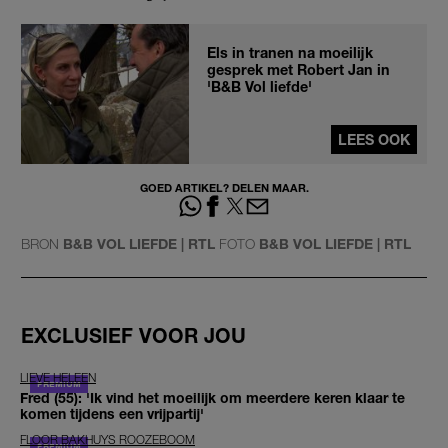
Els in tranen na moeilijk
gesprek met Robert Jan in
'B&B Vol liefde'
LEES OOK
GOED ARTIKEL? DELEN MAAR.
BRON
B&B VOL LIEFDE | RTL
FOTO
B&B VOL LIEFDE | RTL
EXCLUSIEF VOOR JOU
LIEVE HELEEN
Fred (55): 'Ik vind het moeilijk om meerdere keren klaar te
komen tijdens een vrijpartij'
FLOOR BAKHUYS ROOZEBOOM