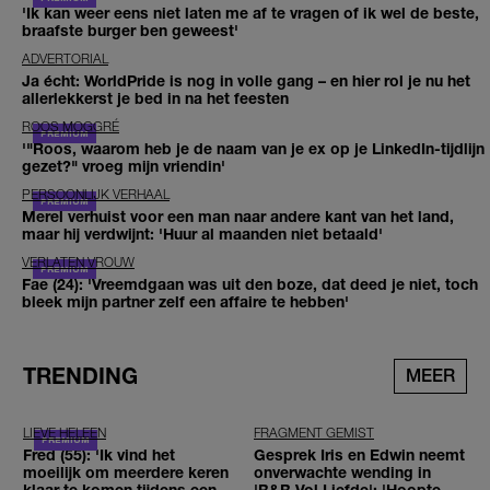
'Ik kan weer eens niet laten me af te vragen of ik wel de beste,
braafste burger ben geweest'
ADVERTORIAL
Ja écht: WorldPride is nog in volle gang – en hier rol je nu het
allerlekkerst je bed in na het feesten
ROOS MOGGRÉ
'"Roos, waarom heb je de naam van je ex op je LinkedIn-tijdlijn
gezet?" vroeg mijn vriendin'
PERSOONLIJK VERHAAL
Merel verhuist voor een man naar andere kant van het land,
maar hij verdwijnt: 'Huur al maanden niet betaald'
VERLATEN VROUW
Fae (24): 'Vreemdgaan was uit den boze, dat deed je niet, toch
bleek mijn partner zelf een affaire te hebben'
TRENDING
MEER
LIEVE HELEEN
FRAGMENT GEMIST
Fred (55): 'Ik vind het
Gesprek Iris en Edwin neemt
moeilijk om meerdere keren
onverwachte wending in
klaar te komen tijdens een
'B&B Vol Liefde': 'Hoopte