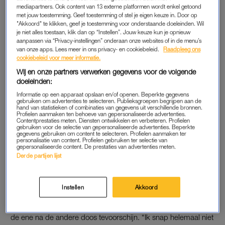
mediapartners. Ook content van 13 externe platformen wordt enkel getoond
met jouw toestemming. Geef toestemming of stel je eigen keuze in. Door op
Montana stelt voor om alle aangekochte spullen ten minste uit
"Akkoord" te klikken, geef je toestemming voor onderstaande doeleinden. Wil
het karton te halen, maar volgens Maxime is dat een heel
je niet alles toestaan, klik dan op “Instellen”. Jouw keuze kun je opnieuw
slecht idee. “Dat gaat allemaal stuk. Dat scheelt toch bijna
aanpassen via “Privacy-instellingen” onderaan onze websites of in de menu’s
van onze apps. Lees meer in ons privacy- en cookiebeleid.
Raadpleeg ons
niets, Montana”, zegt ze tegen haar zus. “Ze zeggen altijd dat
cookiebeleid voor meer informatie.
de oudste zus het slimst is, maar dat is bij ons niet het geval”,
Wij en onze partners verwerken gegevens voor de volgende
lacht ze.
doeleinden:
Informatie op een apparaat opslaan en/of openen. Beperkte gegevens
gebruiken om advertenties te selecteren. Publieksgroepen begrijpen aan de
Familie Meiland krijgt sleutels
hand van statistieken of combinaties van gegevens uit verschillende bronnen.
Profielen aanmaken ten behoeve van gepersonaliseerde advertenties.
300 jaar oude villa en doet
Contentprestaties meten. Diensten ontwikkelen en verbeteren. Profielen
bijzondere ontdekking in
gebruiken voor de selectie van gepersonaliseerde advertenties. Beperkte
'Chateau Meiland: La Dolce
gegevens gebruiken om content te selecteren. Profielen aanmaken ter
personalisatie van content. Profielen gebruiken ter selectie van
Vita'
gepersonaliseerde content. De prestaties van advertenties meten.
LEES OOK
Derde partijen lijst
Instellen
Akkoord
TERRAS MET CITROENTHEMA
De familie begint met het inladen van de bus en Martien tovert
de ene na de andere doos tevoorschijn. “Ik snap helemaal niet