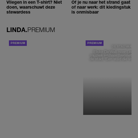
Vliegen in een T-shirt? Niet
Of je nu naar het strand gaat
doen, waarschuwt deze
of naar werk: dit kledingstuk
stewardess
is onmisbaar
LINDA.
PREMIUM
ACHTERGROND
DE STAD VAN
Elske DeWall over Leeu
muziek en haar favoriete p
de stad: 'Een stad die voelt 