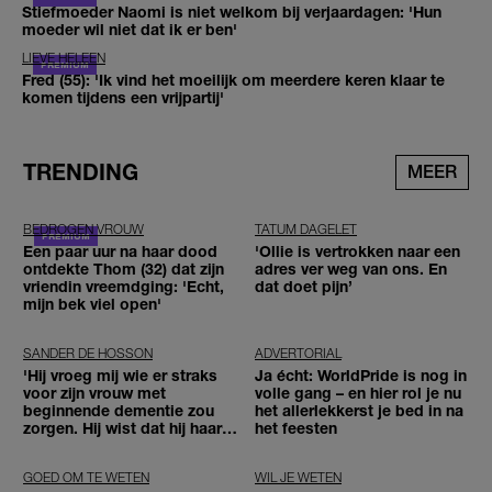
Stiefmoeder Naomi is niet welkom bij verjaardagen: 'Hun
moeder wil niet dat ik er ben'
LIEVE HELEEN
Fred (55): 'Ik vind het moeilijk om meerdere keren klaar te
komen tijdens een vrijpartij'
TRENDING
MEER
BEDROGEN VROUW
TATUM DAGELET
Een paar uur na haar dood
'Ollie is vertrokken naar een
ontdekte Thom (32) dat zijn
adres ver weg van ons. En
vriendin vreemdging: 'Echt,
dat doet pijn’
mijn bek viel open'
SANDER DE HOSSON
ADVERTORIAL
'Hij vroeg mij wie er straks
Ja écht: WorldPride is nog in
voor zijn vrouw met
volle gang – en hier rol je nu
beginnende dementie zou
het allerlekkerst je bed in na
zorgen. Hij wist dat hij haar
het feesten
zou moeten loslaten'
GOED OM TE WETEN
WIL JE WETEN