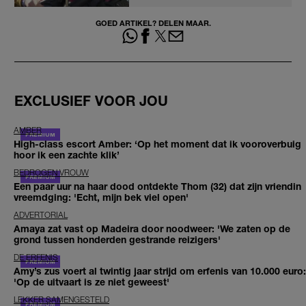
GOED ARTIKEL? DELEN MAAR.
EXCLUSIEF VOOR JOU
AMBER
High-class escort Amber: ‘Op het moment dat ik vooroverbuig
hoor ik een zachte klik’
BEDROGEN VROUW
Een paar uur na haar dood ontdekte Thom (32) dat zijn vriendin
vreemdging: 'Echt, mijn bek viel open'
ADVERTORIAL
Amaya zat vast op Madeira door noodweer: 'We zaten op de
grond tussen honderden gestrande reizigers'
DE ERFENIS
Amy’s zus voert al twintig jaar strijd om erfenis van 10.000 euro:
'Op de uitvaart is ze niet geweest'
LEKKER SAMENGESTELD