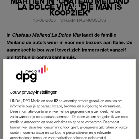
MARTIEN IN ‘CHATEAU MEILAND
LA DOLCE VITA’: ‘DIE MAN IS
KOOPZIEK’
15-09-2025
|
MIRJAM RASMUSSENS
In
Chateau Meiland La Dolce Vita
laadt de familie
Meiland de auto’s weer in voor een bezoek aan Italië. De
aangekochte bouwval tovert zich immers niet vanzelf
om tot hun droomvakantiehuis.
Vliegen was dit keer geen optie, omdat Martien flink heeft
ingekocht voor hun toekomstige stulpje.
Jouw privacy-instellingen
‘CHATEAU MEILAND LA DOLCE VITA’
LINDA., DPG Media en onze
92
advertentiepartners gebruiken cookies om
Bij het zien van de dozen vol spullen, roept
Montana
het uit:
informatie over je apparaat, locatie, browser en surfgedrag te verzamelen.
Deze informatie combineren we met de gegevens die je zelf deelt met ons,
“Moet dat allemaal mee?” Martien antwoordt: “Ja, dat moet
zoals wanneer je een account aanmaakt. Dit doen we om het gebruik van onze
allemaal mee. Dit is het allerbelangrijkst”, wijst hij naar een
media te analyseren en onze websites en apps te verbeteren. Daarnaast
kunnen we, als je hier toestemming voor geeft, je gegevens gebruiken om onze
paar dezelfde dozen. “Hier zit namelijk het citroenthema in,
content, communicatie en aanbod te personaliseren en je relevante
wat we op het terras willen doen.”
advertenties te tonen, en voor marketingdoeleinden delen met 4