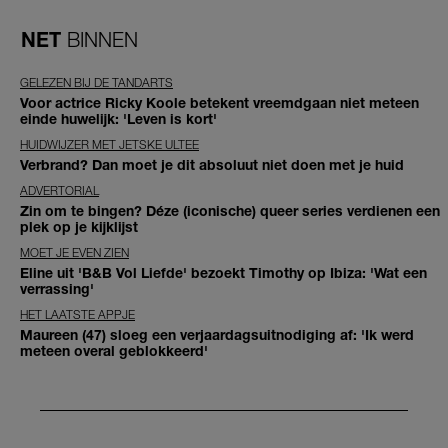
NET
BINNEN
GELEZEN BIJ DE TANDARTS
Voor actrice Ricky Koole betekent vreemdgaan niet meteen
einde huwelijk: 'Leven is kort'
HUIDWIJZER MET JETSKE ULTEE
Verbrand? Dan moet je dit absoluut niet doen met je huid
ADVERTORIAL
Zin om te bingen? Déze (iconische) queer series verdienen een
plek op je kijklijst
MOET JE EVEN ZIEN
Eline uit 'B&B Vol Liefde' bezoekt Timothy op Ibiza: 'Wat een
verrassing'
HET LAATSTE APPJE
Maureen (47) sloeg een verjaardagsuitnodiging af: 'Ik werd
meteen overal geblokkeerd'