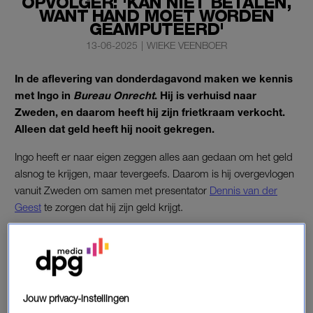
OPVOLGER: 'KAN NIET BETALEN,
WANT HAND MOET WORDEN
GEAMPUTEERD'
13-06-2025
|
WIEKE VEENBOER
In de aflevering van donderdagavond maken we kennis
met Ingo in
Bureau Onrecht
. Hij is verhuisd naar
Zweden, en daarom heeft hij zijn frietkraam verkocht.
Alleen dat geld heeft hij nooit gekregen.
Ingo heeft er naar eigen zeggen alles aan gedaan om het geld
alsnog te krijgen, maar tevergeefs. Daarom is hij overgevlogen
vanuit Zweden om samen met presentator
Dennis van der
Geest
te zorgen dat hij zijn geld krijgt.
INGO IN BUREAU ONRECHT
De frietkraam van Ingo is een gigantisch succes, maar het
wordt hem allemaal te veel. “Mijn omgeving zei al: ‘Ingo, het
Jouw privacy-instellingen
gaat niet goed met je'”, herinnert hij zich. Daarom besluit hij