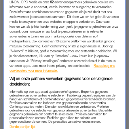
LINDA., DPG Media en onze
92
advertentiepartners gebruiken cookies om
het roer volledig om te gooien, en te verhuizen naar Zweden –
informatie over je apparaat, locatie, browser en surfgedrag te verzamelen.
in eerste instantie om een bed and breakfast te openen. Zijn
Deze informatie combineren we met de gegevens die je zelf deelt met ons,
zoals wanneer je een account aanmaakt. Dit doen we om het gebruik van onze
frietkraam verkopen doet hij niet voor het geld, maar hij wil het
media te analyseren en onze websites en apps te verbeteren. Daarnaast
aan mensen overdragen die ook echt een passie hebben voor
kunnen we, als je hier toestemming voor geeft, je gegevens gebruiken om onze
deze branche.
content, communicatie en aanbod te personaliseren en je relevante
advertenties te tonen, en voor marketingdoeleinden delen met 4
mediapartners. Ook content van 13 externe platformen wordt enkel getoond
Lisa en Sander, de kopers, zijn enthousiast. “In eerste instantie
met jouw toestemming. Geef toestemming of stel je eigen keuze in. Door op
was ik een beetje terughoudend, maar ze waren zó
"Akkoord" te klikken, geef je toestemming voor onderstaande doeleinden. Wil
je niet alles toestaan, klik dan op “Instellen”. Jouw keuze kun je opnieuw
overtuigend dat ik dacht: dit kan niet fout gaan”, vertelt Ingo.
aanpassen via “Privacy-instellingen” onderaan onze websites of in de menu’s
Maar meteen betalen doen ze niet, al zeiden ze eerst het geld
van onze apps. Lees meer in ons privacy- en cookiebeleid.
Raadpleeg ons
cookiebeleid voor meer informatie.
wel te hebben. “Een paar weken later zeiden ze het geld niet
Wij en onze partners verwerken gegevens voor de volgende
te hebben, maar toen zat ik in Zweden. Dus werd het een
doeleinden:
afbetaling. Ze zouden elke maand ruim 500 euro betalen.” Dat
Informatie op een apparaat opslaan en/of openen. Beperkte gegevens
zouden ze betalen tot Ingo zijn geld – bijna 10.000 euro – heeft
gebruiken om advertenties te selecteren. Publieksgroepen begrijpen aan de
ontvangen.
hand van statistieken of combinaties van gegevens uit verschillende bronnen.
Profielen aanmaken ten behoeve van gepersonaliseerde advertenties.
Contentprestaties meten. Diensten ontwikkelen en verbeteren. Profielen
gebruiken voor de selectie van gepersonaliseerde advertenties. Beperkte
gegevens gebruiken om content te selecteren. Profielen aanmaken ter
TE GOED VAN VERTROUWEN
personalisatie van content. Profielen gebruiken ter selectie van
gepersonaliseerde content. De prestaties van advertenties meten.
Maar je raadt het al: er wordt niet betaald. “Ik was te goed van
Derde partijen lijst