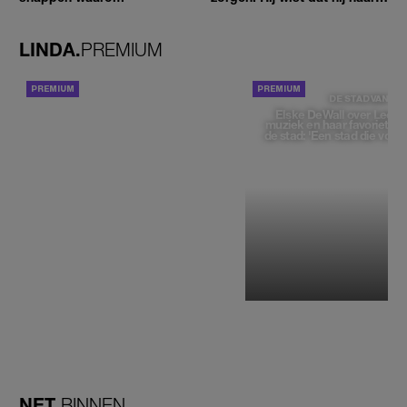
zou moeten loslaten'
LINDA.
PREMIUM
ACHTERGROND
DE STAD VAN
Elske DeWall over Leeu
muziek en haar favoriete p
de stad: 'Een stad die voelt 
NET
BINNEN