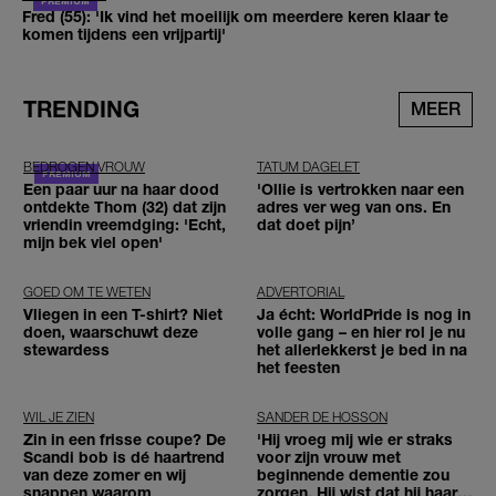
Fred (55): 'Ik vind het moeilijk om meerdere keren klaar te
komen tijdens een vrijpartij'
TRENDING
MEER
BEDROGEN VROUW
TATUM DAGELET
Een paar uur na haar dood
'Ollie is vertrokken naar een
ontdekte Thom (32) dat zijn
adres ver weg van ons. En
vriendin vreemdging: 'Echt,
dat doet pijn’
mijn bek viel open'
GOED OM TE WETEN
ADVERTORIAL
Vliegen in een T-shirt? Niet
Ja écht: WorldPride is nog in
doen, waarschuwt deze
volle gang – en hier rol je nu
stewardess
het allerlekkerst je bed in na
het feesten
WIL JE ZIEN
SANDER DE HOSSON
Zin in een frisse coupe? De
'Hij vroeg mij wie er straks
Scandi bob is dé haartrend
voor zijn vrouw met
van deze zomer en wij
beginnende dementie zou
snappen waarom
zorgen. Hij wist dat hij haar