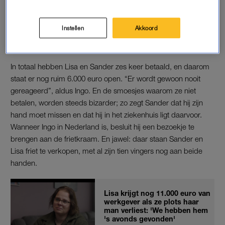
vertrouwen”, aldus Ingo. “Precies op de dag dat er betaald
moest worden, lag meneer in het ziekenhuis met een
Instellen
Akkoord
voedselvergiftiging. Toen ging er bij mij al een alarmbelletje
rinkelen… Volgende maand: zelfde verhaal.”
In totaal hebben Lisa en Sander zes keer betaald, en daarom
staat er nog ruim 6.000 euro open. “Er wordt gewoon nooit
gereageerd”, aldus Ingo. En de smoesjes waarom ze niet
betalen, worden steeds bizarder; zo zegt Sander dat hij zijn
hand moet missen en dat hij in het ziekenhuis ligt daarvoor.
Wanneer Ingo in Nederland is, besluit hij een bezoekje te
brengen aan de frietkraam. En jawel: daar staan Sander en
Lisa friet te verkopen, met al zijn tien vingers nog aan beide
handen.
Lisa krijgt nog 11.000 euro van
werkgever als ze plots haar
man verliest: 'We hebben hem
's avonds gevonden'