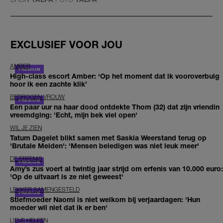
EXCLUSIEF VOOR JOU
AMBER
High-class escort Amber: ‘Op het moment dat ik vooroverbuig
hoor ik een zachte klik’
BEDROGEN VROUW
Een paar uur na haar dood ontdekte Thom (32) dat zijn vriendin
vreemdging: 'Echt, mijn bek viel open'
WIL JE ZIEN
Tatum Dagelet blikt samen met Saskia Weerstand terug op
'Brutale Meiden': 'Mensen beledigen was niet leuk meer'
DE ERFENIS
Amy’s zus voert al twintig jaar strijd om erfenis van 10.000 euro:
'Op de uitvaart is ze niet geweest'
LEKKER SAMENGESTELD
Stiefmoeder Naomi is niet welkom bij verjaardagen: 'Hun
moeder wil niet dat ik er ben'
LIEVE HELEEN