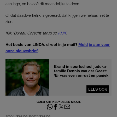
aan Ingo, en belooft dit maandelijks te doen.
Of dat daadwerkelijk is gebeurd, dát krijgen we helaas niet te
zien.
Kijk ‘Bureau Onrecht’ terug op
KIJK
.
Het beste van LINDA. direct in je mail?
Meld je aan voor
onze nieuwsbrief
.
Brand in sportschool judoka-
familie Dennis van der Geest:
'Er was even onrust en paniek'
LEES OOK
GOED ARTIKEL? DELEN MAAR.
BRON
TALPA
FOTO
TALPA