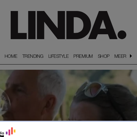
HOME
HOME
TRENDING
TRENDING
LIFESTYLE
LIFESTYLE
PREMIUM
PREMIUM
SHOP
SHOP
MEER
MEER