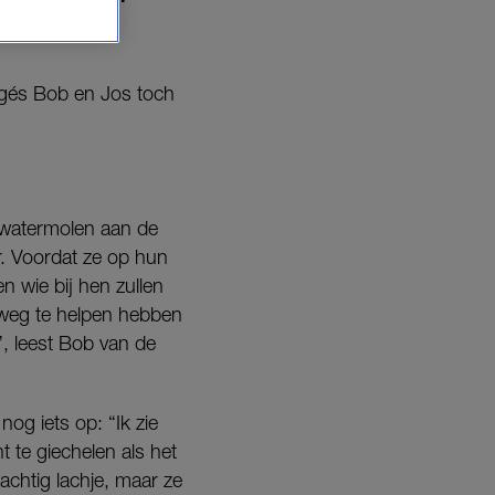
stijl en
ogés Bob en Jos toch
 watermolen aan de
ur. Voordat ze op hun
n wie bij hen zullen
p weg te helpen hebben
”, leest Bob van de
og iets op: “Ik zie
 te giechelen als het
achtig lachje, maar ze