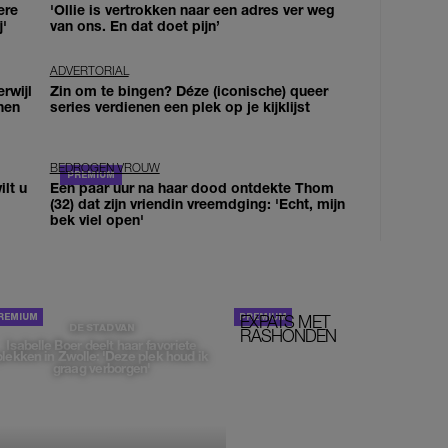
ere
'Ollie is vertrokken naar een adres ver weg
j'
van ons. En dat doet pijn’
ADVERTORIAL
erwijl
Zin om te bingen? Déze (iconische) queer
nen
series verdienen een plek op je kijklijst
BEDROGEN VROUW
lt u
Een paar uur na haar dood ontdekte Thom
(32) dat zijn vriendin vreemdging: 'Echt, mijn
bek viel open'
EXPATS MET
STOM!
DE STAD VAN
RASHONDEN
Isabelle Boer deelt haar favoriete
plekken in Zwolle: 'Deze plek houd ik
graag verborgen'