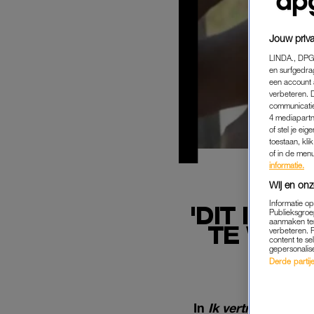
Jouw priva
LINDA., DPG
en surfgedra
een account 
verbeteren. 
communicatie
4 mediapartn
of stel je ei
toestaan, kli
of in de men
informatie.
Wij en onz
Informatie o
'DIT IS L
Publieksgroe
aanmaken ten
TE WENN
verbeteren. 
content te se
gepersonalis
Derde partijen
In
Ik vertrek: Even 