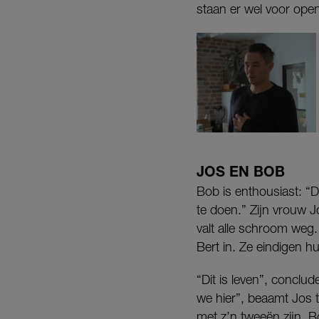
staan er wel voor open:
JOS EN BOB
Bob is enthousiast: “De
te doen.” Zijn vrouw J
valt alle schroom we
Bert in. Ze eindigen h
“Dit is leven”, conclu
we hier”, beaamt Jos 
met z’n tweeën zijn, Bo