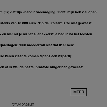
(32) dat zijn vriendin vreemdging: 'Echt, mijn bek viel open'
erfenis van 10.000 euro: 'Op de uitvaart is ze niet geweest'
 en hier rol je nu het allerlekkerst je bed in na het feesten
jaardagen: 'Hun moeder wil niet dat ik er ben'
re keren klaar te komen tijdens een vrijpartij'
agen of ik wel de beste, braafste burger ben geweest'
MEER
TATUM DAGELET