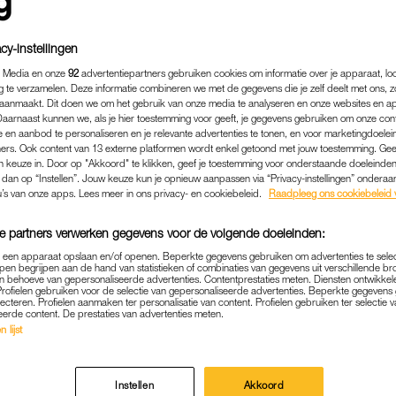
cy-instellingen
 Media en onze
92
advertentiepartners gebruiken cookies om informatie over je apparaat, lo
g te verzamelen. Deze informatie combineren we met de gegevens die je zelf deelt met ons, z
aanmaakt. Dit doen we om het gebruik van onze media te analyseren en onze websites en a
Daarnaast kunnen we, als je hier toestemming voor geeft, je gegevens gebruiken om onze con
 en aanbod te personaliseren en je relevante advertenties te tonen, en voor marketingdoele
ers. Ook content van 13 externe platformen wordt enkel getoond met jouw toestemming. Ge
gen keuze in. Door op "Akkoord" te klikken, geef je toestemming voor onderstaande doeleinden. 
k dan op “Instellen”. Jouw keuze kun je opnieuw aanpassen via “Privacy-instellingen” ondera
u’s van onze apps. Lees meer in ons privacy- en cookiebeleid.
Raadpleeg ons cookiebeleid 
e partners verwerken gegevens voor de volgende doeleinden:
MEDIA
|
FRAGMENT GEMIST
p een apparaat opslaan en/of openen. Beperkte gegevens gebruiken om advertenties te sele
EVEN': BOB EN JOS HOEVEN
pen begrijpen aan de hand van statistieken of combinaties van gegevens uit verschillende br
 behoeve van gepersonaliseerde advertenties. Contentprestaties meten. Diensten ontwikkel
EN AAN 'NUDISTENPARADIJS
Profielen gebruiken voor de selectie van gepersonaliseerde advertenties. Beperkte gegeven
lecteren. Profielen aanmaken ter personalisatie van content. Profielen gebruiken ter selectie 
VERTREK: EVEN WEG'
eerde content. De prestaties van advertenties meten.
 lijst
31-12-2023
|
JUJUBE ZEGUERS
Weg
gaan Ik vertrekkers Bob en Jos en Bert en Thomas
Instellen
Akkoord