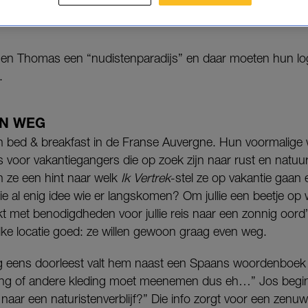
n elkaars bed & breakfast en leren van elkaars levens
 en Thomas een “nudistenparadijs” en daar moeten hun l
.
EN WEG
en bed & breakfast in de Franse Auvergne. Hun voormalige
asis voor vakantiegangers die op zoek zijn naar rust en natu
en ze een hint naar welk
Ik Vertrek
-stel ze op vakantie gaan e
llie al enig idee wie er langskomen? Om jullie een beetje o
kt met benodigdheden voor jullie reis naar een zonnig oord
 elke locatie goed: ze willen gewoon graag even weg.
og eens doorleest valt hem naast een Spaans woordenboek n
ding of andere kleding moet meenemen dus eh…” Jos begint
 naar een naturistenverblijf?” Die info zorgt voor een zenuw