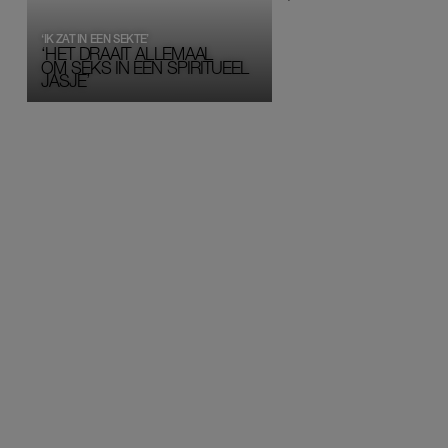
‘IK ZAT IN EEN SEKTE’
‘HET DRAAIT ALLEMAAL
OM SEKS IN EEN SPIRITUEEL 
JASJE’