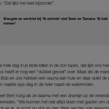
 “Dat lijkt me heel bijzonder”.
Vreugde en verdriet bij 'Ik vertrek'-stel Sven en Tamara: 'Ik h
nemen'
 hele dag in je blote billen in de zon lopen, dat lijkt ons he
os heeft er nog een “dubbel gevoel” over. Maar als de man
g. Bob en Jos hebben een sauna aan huis en daar duikt d
un naakte spa-dag in de rivier naast de watermolen.
deert Bert rozig als ze daarna met een drankje op de veranda
tevreden. “We kunnen het niet altijd doen met gasten om 
b en ik, ja poort op slot en dan zitten we hier ook gewoon 