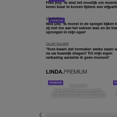
Fred (55): 'Ik vind het moeilijk om meerd
keren klaar te komen tijdens een vrijparti
VRIJPARTIJ
Noa (26): 'Ik moest in de spiegel kijken t
zij met me aan het seksen was en de tra
sprongen in mijn ogen'
OLCAY GULSEN
'Toen kwam dat formulier: welke naam wi
na uw huwelijk dragen? Tot mijn eigen
verbazing aarzelde ik geen moment'
LINDA.
PREMIUM
DE STAD VAN
Elske DeWall over Leeuwarden,
muziek en haar favoriete plekken in
de stad: 'Een stad die voelt als thuis'