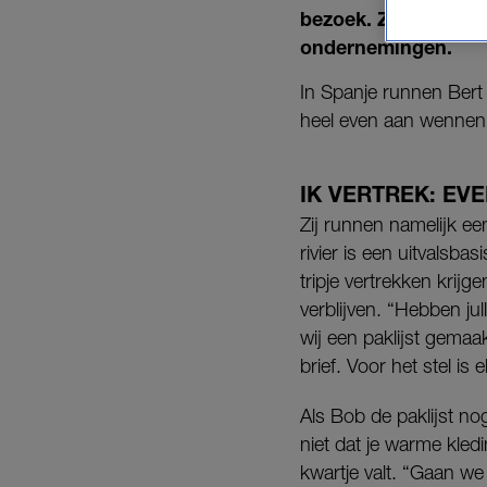
bezoek. Ze logeren i
ondernemingen.
In Spanje runnen Bert
heel even aan wennen
IK VERTREK: EV
Zij runnen namelijk e
rivier is een uitvalsb
tripje vertrekken krijg
verblijven. “Hebben ju
wij een paklijst gemaa
brief. Voor het stel is
Als Bob de paklijst n
niet dat je warme kle
kwartje valt. “Gaan we