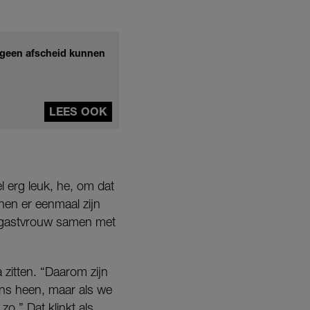
eb geen afscheid kunnen
LEES OOK
el erg leuk, he, om dat
nen er eenmaal zijn
e gastvrouw samen met
 zitten. “Daarom zijn
ons heen, maar als we
zo.” Dat klinkt als