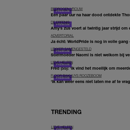
BEDROGEN VROUW
Een paar uur na haar dood ontdekte Thom 
DE ERFENIS
Amy’s zus voert al twintig jaar strijd om 
ADVERTORIAL
Ja écht: WorldPride is nog in volle gang –
LEKKER SAMENGESTELD
Stiefmoeder Naomi is niet welkom bij ver
LIEVE HELEEN
Fred (55): 'Ik vind het moeilijk om meerde
FLOOR BAKHUYS ROOZEBOOM
'Ik kan weer eens niet laten me af te vr
TRENDING
LIEVE HELEEN