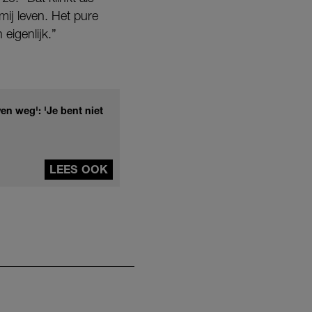
 mij leven. Het pure
eigenlijk.”
ven weg': 'Je bent niet
LEES OOK