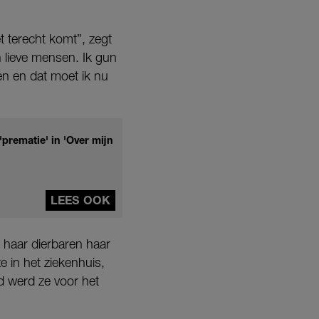
t terecht komt”, zegt
n lieve mensen. Ik gun
den en dat moet ik nu
'prematie' in 'Over mijn
LEES OOK
j haar dierbaren haar
 in het ziekenhuis,
d werd ze voor het