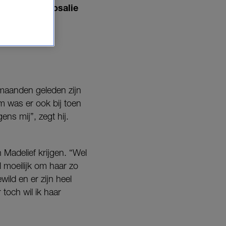
t haar zus Rosalie
n maanden geleden zijn
m was er ook bij toen
ens mij”, zegt hij.
 Madelief krijgen. “Wel
l moeilijk om haar zo
ild en er zijn heel
toch wil ik haar