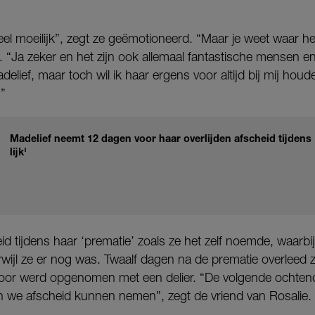
el moeilijk”, zegt ze geëmotioneerd. “Maar je weet waar he
 “Ja zeker en het zijn ook allemaal fantastische mensen e
delief, maar toch wil ik haar ergens voor altijd bij mij hou
.”
Madelief neemt 12 dagen voor haar overlijden afscheid tijdens 
lijk'
id tijdens haar ‘prematie’ zoals ze het zelf noemde, waarbi
ijl ze er nog was. Twaalf dagen na de prematie overleed ze
oor werd opgenomen met een delier. “De volgende ochten
n we afscheid kunnen nemen”, zegt de vriend van Rosalie.