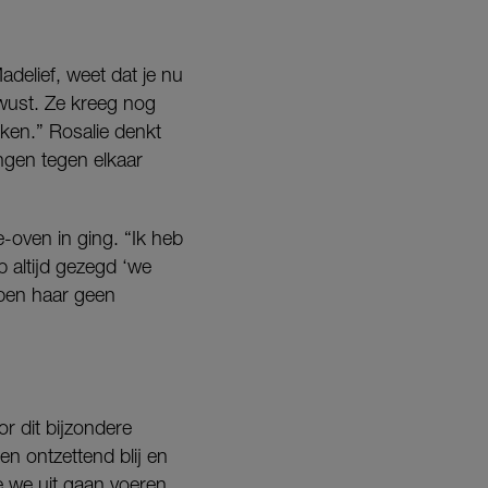
delief, weet dat je nu
ewust. Ze kreeg nog
ken.” Rosalie denkt
ingen tegen elkaar
e-oven in ging. “Ik heb
b altijd gezegd ‘we
ebben haar geen
r dit bijzondere
n ontzettend blij en
die we uit gaan voeren,