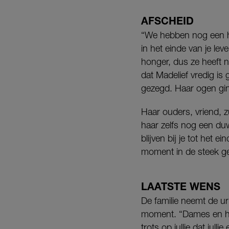
AFSCHEID
“We hebben nog een he
in het einde van je le
honger, dus ze heeft 
dat Madelief vredig is
gezegd. Haar ogen gin
Haar ouders, vriend, z
haar zelfs nog een duw
blijven bij je tot het 
moment in de steek ge
LAATSTE WENS
De familie neemt de ur
moment. “Dames en here
trots op jullie dat jull