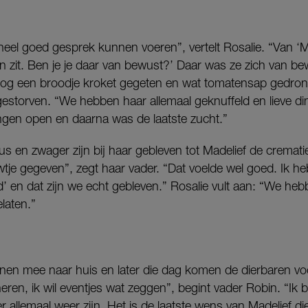
el goed gesprek kunnen voeren”, vertelt Rosalie. “Van ‘Ma
ven zit. Ben je je daar van bewust?’ Daar was ze zich van b
nog een broodje kroket gegeten en wat tomatensap gedron
 gestorven. “We hebben haar allemaal geknuffeld en lieve d
gen open en daarna was de laatste zucht.”
us en zwager zijn bij haar gebleven tot Madelief de cremati
tje gegeven”, zegt haar vader. “Dat voelde wel goed. Ik he
eind’ en dat zijn we echt gebleven.” Rosalie vult aan: “We h
laten.”
nen mee naar huis en later die dag komen de dierbaren voo
n, ik wil eventjes wat zeggen”, begint vader Robin. “Ik be
ie er allemaal weer zijn. Het is de laatste wens van Madelief 