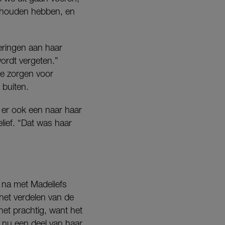
gehouden hebben, en
neringen aan haar
wordt vergeten.”
de zorgen voor
 buiten.
 er ook een naar haar
ief. “Dat was haar
j na met Madeliefs
 het verdelen van de
 het prachtig, want het
r nu een deel van haar