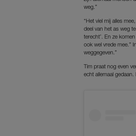
weg.”
“Het viel mij alles me
deel van het as weg t
terecht’. En ze komen 
ook wel vrede mee.” In
weggegeven.”
Tim praat nog even ver
echt allemaal gedaan.