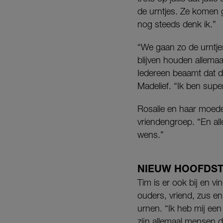
de urntjes. Ze komen 
nog steeds denk ik.”
“We gaan zo de urntjes 
blijven houden allemaa
Iedereen beaamt dat d
Madelief. “Ik ben super
Rosalie en haar moede
vriendengroep. “En al
wens.”
NIEUW HOOFDS
Tim is er ook bij en v
ouders, vriend, zus en
urnen. “Ik heb mij een 
zijn allemaal mensen d