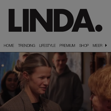
HOME
HOME
TRENDING
TRENDING
LIFESTYLE
LIFESTYLE
PREMIUM
PREMIUM
SHOP
SHOP
MEER
MEER