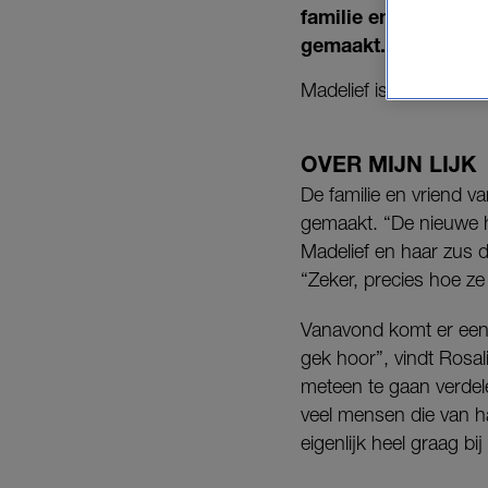
familie en vrienden
gemaakt.
Madelief is overleden
OVER MIJN LIJK
De familie en vriend v
gemaakt. “De nieuwe hu
Madelief en haar zus de
“Zeker, precies hoe ze 
Vanavond komt er een g
gek hoor”, vindt Rosali
meteen te gaan verdele
veel mensen die van ha
eigenlijk heel graag bi