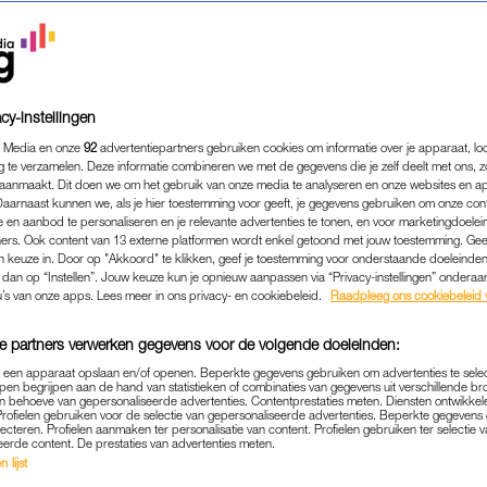
cy-instellingen
 Media en onze
92
advertentiepartners gebruiken cookies om informatie over je apparaat, lo
g te verzamelen. Deze informatie combineren we met de gegevens die je zelf deelt met ons, z
aanmaakt. Dit doen we om het gebruik van onze media te analyseren en onze websites en a
Daarnaast kunnen we, als je hier toestemming voor geeft, je gegevens gebruiken om onze con
 en aanbod te personaliseren en je relevante advertenties te tonen, en voor marketingdoele
ers. Ook content van 13 externe platformen wordt enkel getoond met jouw toestemming. Ge
gen keuze in. Door op "Akkoord" te klikken, geef je toestemming voor onderstaande doeleinden. 
k dan op “Instellen”. Jouw keuze kun je opnieuw aanpassen via “Privacy-instellingen” ondera
MEDIA
|
FRAGMENT GEMIST
u’s van onze apps. Lees meer in ons privacy- en cookiebeleid.
Raadpleeg ons cookiebeleid 
VERDEELT AS MADELIEF O
e partners verwerken gegevens voor de volgende doeleinden:
 IN 'OVER MIJN LIJK': 'DI
p een apparaat opslaan en/of openen. Beperkte gegevens gebruiken om advertenties te sele
LAATSTE WENS'
pen begrijpen aan de hand van statistieken of combinaties van gegevens uit verschillende br
 behoeve van gepersonaliseerde advertenties. Contentprestaties meten. Diensten ontwikkel
Profielen gebruiken voor de selectie van gepersonaliseerde advertenties. Beperkte gegeven
07-06-2026
|
ANOUK JONGENEEL
lecteren. Profielen aanmaken ter personalisatie van content. Profielen gebruiken ter selectie 
eerde content. De prestaties van advertenties meten.
 lijst
eelt de familie van Madelief haar as over verschille