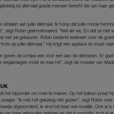
gelukkig bij allemaal goede mensen terecht die van haar 
uitdelen aan jullie allemaal. Ik hoop dat jullie mooie herin
l”, zegt Robin geëmotioneerd. “Net als wij. En dat ze niet 
at niet zal gebeuren. Robin bedankt iedereen voor de goe
trots op jullie allemaal.” Hij krijgt een applaus en loopt naar
r geven de urntjes een voor een aan de dierbaren. Er gaat
le verjaardagen moet ze mee hè”, zegt de moeder van Madel
TUK
indt het bijzonder om mee te maken. Op het balkon praat hi
 zwager. “Ik heb het gelukkig niet gezien”, zegt Robin over
beetje afgezonderd, ik vind het best wel moeilijk. Ook al is
ie van haar gehouden hebben en dat is prachtig; toch is e