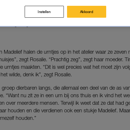
. Madelief heeft de urntjes voor ze overleed samen me
Instellen
Akkoord
 aan de gevolgen
van leverkanker
.
an Madelief halen de urntjes op in het atelier waar ze zeve
isjes”, zegt Rosalie. “Prachtig zeg”, zegt haar moeder. Ti
 urntjes maakten. “Dit is wel precies wat het moet zijn volg
het wilde, denk ik”, zegt Rosalie.
roep dierbaren langs, die allemaal een deel van de as van
e. “Want nu zit ze in een urn bij ons thuis en ik vind het we
n over meerdere mensen. Terwijl ik weet dat ze dat had gew
ar houden en die verdienen ook een stukje Madelief. Maar 
j mezelf houden.”