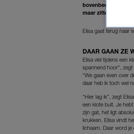
bovenbeen had gebro
maar zittend komt z
Elisa gaat terug naar 
DAAR GAAN ZE 
Elisa viel tijdens een
spannend hoor”, zegt 
“We gaan even over de
daar heb ik toch wel n
“Hier lag ik”, zegt Eli
een klote bult. Je heb
zijn gat, het ligt abso
krukken. Elisa vindt het
lichaam. Daar word je 