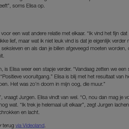
eeft”, soms Elisa op.
oor een wat andere relatie met elkaar. “Ik vind het fijn dat
tikke lief, maar wat ik niet leuk vind is dat je eigenlijk verd
 seksleven en als dan je billen afgeveegd moeten worden, d
it.
, is Elisa weer een stapje verder. “Vandaag zetten we een 
 “Positieve vooruitgang.” Elisa is blij met het resultaat van h
oen. Het was zo’n doorn in mijn oog, die muur.”
?”, vraagt Jurgen. Elisa vindt van wel. “O, nou dan mag je 
og wat. “Ik trek je helemaal uit elkaar”, zegt Jurgen lache
rschrokken en lacht.
r
terug
via Videoland
.