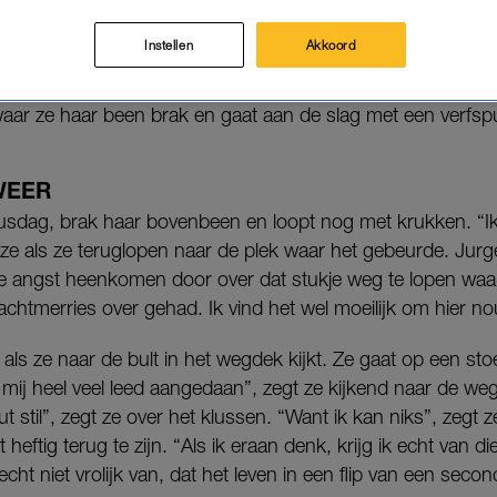
ken. Ze moet voorlopig nog revalideren en kan nog 
e al een heel eind.
Instellen
Akkoord
waar ze haar been brak en gaat aan de slag met een verfspu
WEER
 klusdag, brak haar bovenbeen en loopt nog met krukken. “Ik
ze als ze teruglopen naar de plek waar het gebeurde. Jurg
 angst heenkomen door over dat stukje weg te lopen waar 
achtmerries over gehad. Ik vind het wel moeilijk om hier n
sa als ze naar de bult in het wegdek kijkt. Ze gaat op een stoe
t mij heel veel leed aangedaan”, zegt ze kijkend naar de weg
luut stil”, zegt ze over het klussen. “Want ik kan niks”, zegt 
 heftig terug te zijn. “Als ik eraan denk, krijg ik echt van di
echt niet vrolijk van, dat het leven in een flip van een sec