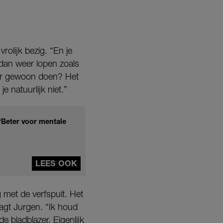
rolijk bezig. “En je
 dan weer lopen zoals
eer gewoon doen? Het
e natuurlijk niet.”
'Beter voor mentale
LEES OOK
 met de verfspuit. Het
aagt Jurgen. “Ik houd
e bladblazer. Eigenlijk