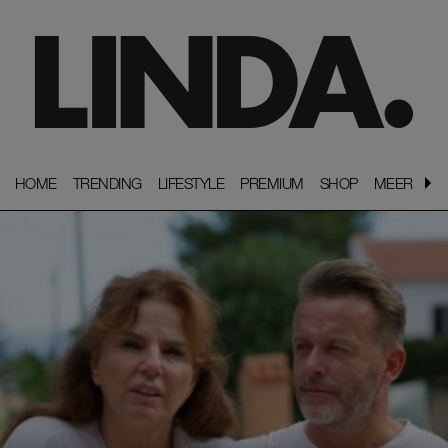
HOME
HOME
TRENDING
TRENDING
LIFESTYLE
LIFESTYLE
PREMIUM
PREMIUM
SHOP
SHOP
MEER
MEER