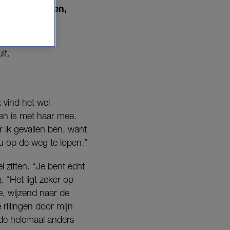
niet veel doen,
it.
 vind het wel
en is met haar mee.
ik gevallen ben, want
ou op de weg te lopen.”
l zitten. “Je bent echt
. “Het ligt zeker op
ze, wijzend naar de
e rillingen door mijn
onde helemaal anders