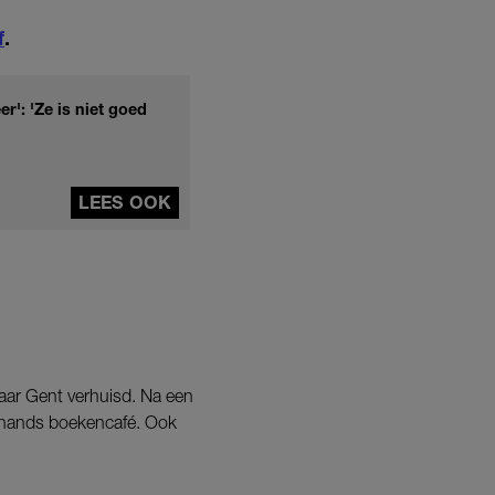
f
.
r': 'Ze is niet goed
LEES OOK
naar Gent verhuisd. Na een
dehands boekencafé. Ook