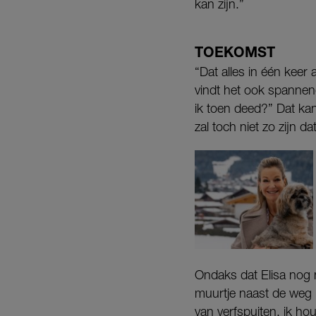
kan zijn.”
TOEKOMST
“Dat alles in één keer 
vindt het ook spannend
ik toen deed?” Dat ka
zal toch niet zo zijn d
Ondaks dat Elisa nog n
muurtje naast de weg k
van verfspuiten, ik ho