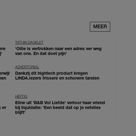
MEER
TATUM DAGELET
ere
'Ollie is vertrokken naar een adres ver weg
j'
van ons. En dat doet pijn’
ADVERTORIAL
erwijl
Dankzij dit hightech product kregen
nen
LINDA.lezers frissere en schonere tanden
HEFTIG
Eline uit 'B&B Vol Liefde' verloor haar vriend
k er
bij liquidatie: 'Een beeld dat op je netvlies
blijft'