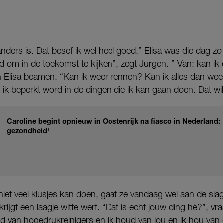
anders is. Dat besef ik wel heel goed.” Elisa was die dag zo v
 om in de toekomst te kijken”, zegt Jurgen. ” Van: kan ik
n Elisa beamen. “Kan ik weer rennen? Kan ik alles dan w
at ik beperkt word in de dingen die ik kan gaan doen. Dat wil j
Caroline begint opnieuw in Oostenrijk na fiasco in Nederland: 
gezondheid'
iet veel klusjes kan doen, gaat ze vandaag wel aan de slag
rijgt een laagje witte werf. “Dat is echt jouw ding hè?”, vr
ud van hogedrukreinigers en ik houd van jou en ik hou van d