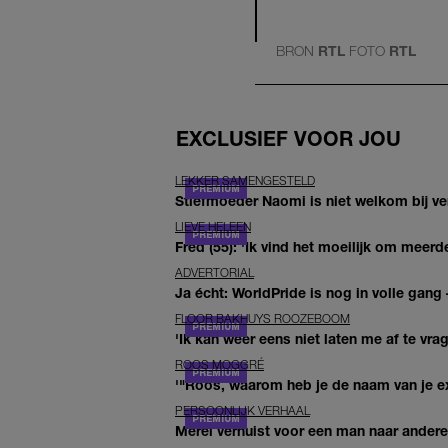
BRON
RTL
FOTO
RTL
EXCLUSIEF VOOR JOU
LEKKER SAMENGESTELD
Stiefmoeder Naomi is niet welkom bij ver
LIEVE HELEEN
Fred (55): 'Ik vind het moeilijk om meerde
ADVERTORIAL
Ja écht: WorldPride is nog in volle gang –
FLOOR BAKHUYS ROOZEBOOM
'Ik kan weer eens niet laten me af te vr
ROOS MOGGRÉ
'"Roos, waarom heb je de naam van je ex 
PERSOONLIJK VERHAAL
Merel verhuist voor een man naar andere 