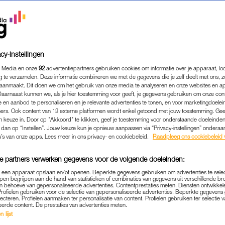
cy-instellingen
 Media en onze
92
advertentiepartners gebruiken cookies om informatie over je apparaat, lo
g te verzamelen. Deze informatie combineren we met de gegevens die je zelf deelt met ons, z
aanmaakt. Dit doen we om het gebruik van onze media te analyseren en onze websites en a
Daarnaast kunnen we, als je hier toestemming voor geeft, je gegevens gebruiken om onze con
 en aanbod te personaliseren en je relevante advertenties te tonen, en voor marketingdoele
ers. Ook content van 13 externe platformen wordt enkel getoond met jouw toestemming. Ge
gen keuze in. Door op "Akkoord" te klikken, geef je toestemming voor onderstaande doeleinden. 
k dan op “Instellen”. Jouw keuze kun je opnieuw aanpassen via “Privacy-instellingen” ondera
MEDIA
|
FRAGMENT GEMIST
u’s van onze apps. Lees meer in ons privacy- en cookiebeleid.
Raadpleeg ons cookiebeleid 
A ONZEKER OVER TOEKOM
e partners verwerken gegevens voor de volgende doeleinden:
K IN 'DAAR GAAN ZE WEER'
p een apparaat opslaan en/of openen. Beperkte gegevens gebruiken om advertenties te sele
ES DAN WEER GEWOON DO
pen begrijpen aan de hand van statistieken of combinaties van gegevens uit verschillende br
 behoeve van gepersonaliseerde advertenties. Contentprestaties meten. Diensten ontwikkel
Profielen gebruiken voor de selectie van gepersonaliseerde advertenties. Beperkte gegeven
14-05-2026
|
ANOUK JONGENEEL
lecteren. Profielen aanmaken ter personalisatie van content. Profielen gebruiken ter selectie 
eerde content. De prestaties van advertenties meten.
 lijst
r
komt Elisa Rutten thuis uit het ziekenhuis, nadat z