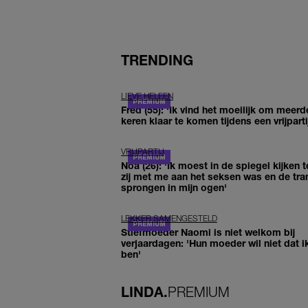
TRENDING
LIEVE HELEEN
Fred (55): 'Ik vind het moeilijk om meerd
keren klaar te komen tijdens een vrijparti
VRIJPARTIJ
Noa (26): 'Ik moest in de spiegel kijken t
zij met me aan het seksen was en de tra
sprongen in mijn ogen'
LEKKER SAMENGESTELD
Stiefmoeder Naomi is niet welkom bij
verjaardagen: 'Hun moeder wil niet dat i
ben'
LINDA.
PREMIUM