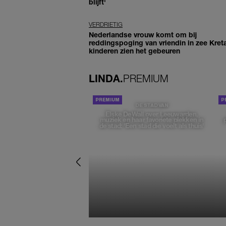
blijft'
VERDRIETIG
Nederlandse vrouw komt om bij
reddingspoging van vriendin in zee Kret
kinderen zien het gebeuren
LINDA.
PREMIUM
DE STAD VAN
Elske DeWall over Leeuwarden,
muziek en haar favoriete plekken in
de stad: 'Een stad die voelt als thuis'