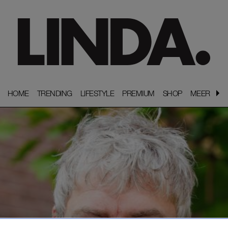
HOME
HOME
TRENDING
TRENDING
LIFESTYLE
LIFESTYLE
PREMIUM
PREMIUM
SHOP
SHOP
MEER
MEER