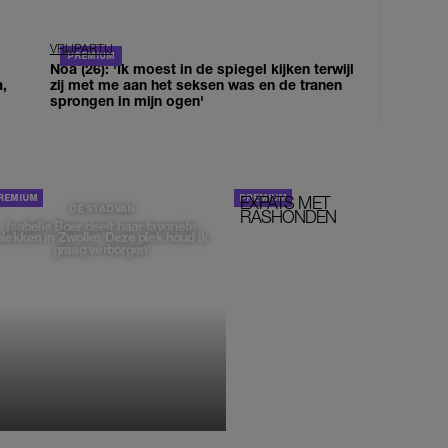
VRIJPARTIJ
Noa (26): 'Ik moest in de spiegel kijken terwijl
a,
zij met me aan het seksen was en de tranen
sprongen in mijn ogen'
EXPATS MET
STOM!
DE STAD VAN
RASHONDEN
Isabelle Boer deelt haar favoriete
plekken in Zwolle: 'Deze plek houd ik
graag verborgen'
MONIQUE KLEMANN