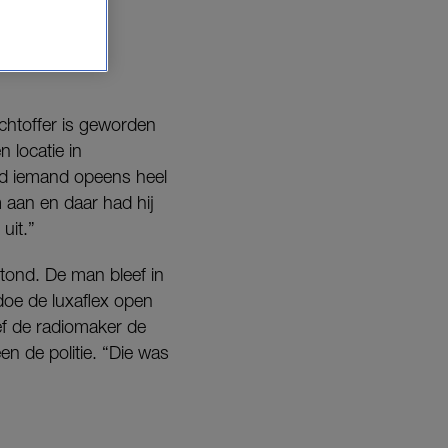
achtoffer is geworden
 locatie in
ond iemand opeens heel
m aan en daar had hij
uit.”
tond. De man bleef in
doe de luxaflex open
ef de radiomaker de
en de politie. “Die was