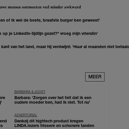
ieuwe mensen ontmoeten veel minder awkward
agen of ik wel de beste, braafste burger ben geweest'
op je LinkedIn-tijdlijn gezet?" vroeg mijn vriendin'
kant van het land, maar hij verdwijnt: 'Huur al maanden niet betaal
MEER
BARBARA & JOOST
ere
Barbara: 'Zorgen over het feit dat ik een
j'
oudere moeder ben, had ik niet. Tot nu'
ADVERTORIAL
iend
Dankzij dit hightech product kregen
es
LINDA.lezers frissere en schonere tanden