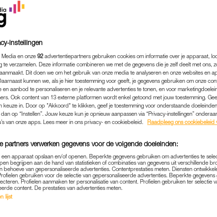
cy-instellingen
 Media en onze
92
advertentiepartners gebruiken cookies om informatie over je apparaat, lo
g te verzamelen. Deze informatie combineren we met de gegevens die je zelf deelt met ons, z
aanmaakt. Dit doen we om het gebruik van onze media te analyseren en onze websites en a
Daarnaast kunnen we, als je hier toestemming voor geeft, je gegevens gebruiken om onze con
 en aanbod te personaliseren en je relevante advertenties te tonen, en voor marketingdoele
ers. Ook content van 13 externe platformen wordt enkel getoond met jouw toestemming. Ge
gen keuze in. Door op "Akkoord" te klikken, geef je toestemming voor onderstaande doeleinden. 
k dan op “Instellen”. Jouw keuze kun je opnieuw aanpassen via “Privacy-instellingen” ondera
u’s van onze apps. Lees meer in ons privacy- en cookiebeleid.
Raadpleeg ons cookiebeleid 
MEDIA
|
BEKEND
E WILD GAAT AANGIFTE D
e partners verwerken gegevens voor de volgende doeleinden:
 TOT ROOF: 'MISLUKTE O
p een apparaat opslaan en/of openen. Beperkte gegevens gebruiken om advertenties te sele
pen begrijpen aan de hand van statistieken of combinaties van gegevens uit verschillende br
 behoeve van gepersonaliseerde advertenties. Contentprestaties meten. Diensten ontwikkel
17-06-2024
|
BELINDA JANSSEN
Profielen gebruiken voor de selectie van gepersonaliseerde advertenties. Beperkte gegeven
lecteren. Profielen aanmaken ter personalisatie van content. Profielen gebruiken ter selectie 
eerde content. De prestaties van advertenties meten.
 de Wild gaat aangifte doen van poging tot roof. Dat
 lijst
uitlatingen die hij deed in zijn radioprogramma
De Wi