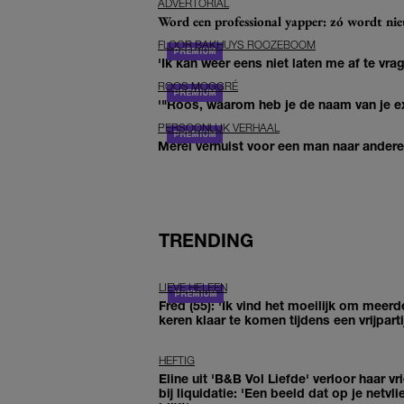
ADVERTORIAL
Word een professional yapper: zó wordt n
FLOOR BAKHUYS ROOZEBOOM
'Ik kan weer eens niet laten me af te vr
ROOS MOGGRÉ
'"Roos, waarom heb je de naam van je ex 
PERSOONLIJK VERHAAL
Merel verhuist voor een man naar andere 
TRENDING
LIEVE HELEEN
Fred (55): 'Ik vind het moeilijk om meerd
keren klaar te komen tijdens een vrijparti
HEFTIG
Eline uit 'B&B Vol Liefde' verloor haar vr
bij liquidatie: 'Een beeld dat op je netvli