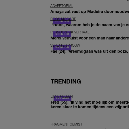
ADVERTORIAL
Amaya zat vast op Madeira door noodwee
ROOS MOGGRÉ
'"Roos, waarom heb je de naam van je ex 
PERSOONLIJK VERHAAL
Merel verhuist voor een man naar andere 
VERLATEN VROUW
Fae (24): 'Vreemdgaan was uit den boze, d
TRENDING
LIEVE HELEEN
Fred (55): 'Ik vind het moeilijk om meerd
keren klaar te komen tijdens een vrijparti
FRAGMENT GEMIST