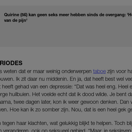
Quirine (56) kan geen seks meer hebben sinds de overgang: 'H
van de pijn'
ERIODES
is weten dat er maar weinig onderwerpen
taboe
zijn voor h
ouwen. Ik zit daar nu middenin. En ja, dat heeft best wel vee
ast heeft gehad van een depressie: “Dat was heel eng. Hee
erge huilbuien. Het voelde echt dat ik dood wilde. Je bent 
aarna, twee dagen later, kon ik weer gewoon denken. Dan wis
ven. Hoe kan ik zo somber zijn. Nou, dat is een heel gek g
tegen haar klachten, wat gelukkig blijkt te helpen. Toch bl
gen veranderen, ook op seksueel gebied. “Maar, je seksleven