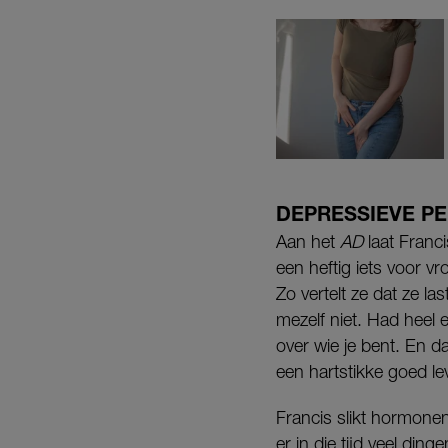
DEPRESSIEVE P
Aan het
AD
laat Franc
een heftig iets voor vr
Zo vertelt ze dat ze l
mezelf niet. Had heel 
over wie je bent. En d
een hartstikke goed le
Francis slikt hormonen 
er in die tijd veel din