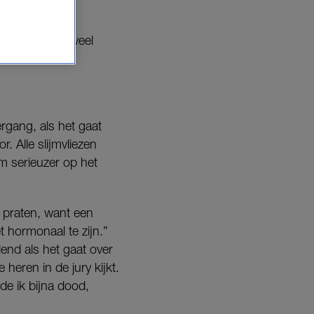
haar leven.
eeft best wel veel
rgang, als het gaat
. Alle slijmvliezen
m serieuzer op het
 praten, want een
 hormonaal te zijn.”
end als het gaat over
heren in de jury kijkt.
lde ik bijna dood,