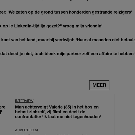
r: 'We zaten op de grond tussen honderden gestrande reizigers'
op je LinkedIn-tijdlijn gezet?" vroeg mijn vriendin'
kant van het land, maar hij verdwijnt: 'Huur al maanden niet betaal
at deed je niet, toch bleek mijn partner zelf een affaire te hebben'
MEER
INTERVIEW
ere
Man achtervolgt Valerie (35) in het bos en
j'
betast zichzelf, zij filmt en deelt de
confrontatie: 'Ik laat me niet tegenhouden'
ADVERTORIAL