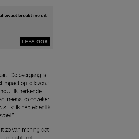
et zweet breekt me uit
LEES OOK
aar. “De overgang is
l impact op je leven.”
l eng… Ik herkende
dan ineens zo onzeker
t ik: ik heb eigenlijk
evoel.”
ijft ze van mening dat
 gaat echt niet