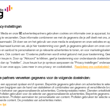
cy-instellingen
 Media en onze
92
advertentiepartners gebruiken cookies om informatie over je apparaat, lo
g te verzamelen. Deze informatie combineren we met de gegevens die je zelf deelt met ons, z
aanmaakt. Dit doen we om het gebruik van onze media te analyseren en onze websites en a
Daarnaast kunnen we, als je hier toestemming voor geeft, je gegevens gebruiken om onze con
 en aanbod te personaliseren en je relevante advertenties te tonen, en voor marketingdoele
ers. Ook content van 13 externe platformen wordt enkel getoond met jouw toestemming. Ge
gen keuze in. Door op "Akkoord" te klikken, geef je toestemming voor onderstaande doeleinden. 
k dan op “Instellen”. Jouw keuze kun je opnieuw aanpassen via “Privacy-instellingen” ondera
MEDIA
|
BEKEND
u’s van onze apps. Lees meer in ons privacy- en cookiebeleid.
Raadpleeg ons cookiebeleid 
AN BROEKHUIZEN (50) OP
e partners verwerken gegevens voor de volgende doeleinden:
G: 'DRIE JAAR GELEDEN 
p een apparaat opslaan en/of openen. Beperkte gegevens gebruiken om advertenties te sele
BIJNA DOOD'
pen begrijpen aan de hand van statistieken of combinaties van gegevens uit verschillende br
 behoeve van gepersonaliseerde advertenties. Contentprestaties meten. Diensten ontwikkel
Profielen gebruiken voor de selectie van gepersonaliseerde advertenties. Beperkte gegeven
15-10-2025
|
MILOU NAGELHOUT
lecteren. Profielen aanmaken ter personalisatie van content. Profielen gebruiken ter selectie 
eerde content. De prestaties van advertenties meten.
 lijst
ancis van Broekhuizen te gast bij de Belgische ve