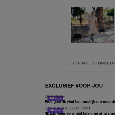
BRON
AD
FOTO
LINDA.L
EXCLUSIEF VOOR JOU
LIEVE HELEEN
Fred (55): 'Ik vind het moeilijk om meerde
FLOOR BAKHUYS ROOZEBOOM
'Ik kan weer eens niet laten me af te vr