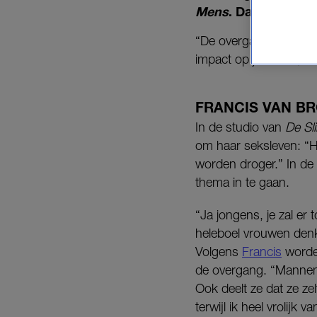
Mens
. Daar verteld
“De overgang is een hef
impact op je leven”, ver
FRANCIS VAN B
In de studio van
De
Sl
om haar seksleven: “He
worden droger.” In de
thema in te gaan.
“Ja jongens, je zal e
heleboel vrouwen denk
Volgens
Francis
worden
de overgang. “Mannen …
Ook deelt ze dat ze zel
terwijl ik heel vrolijk