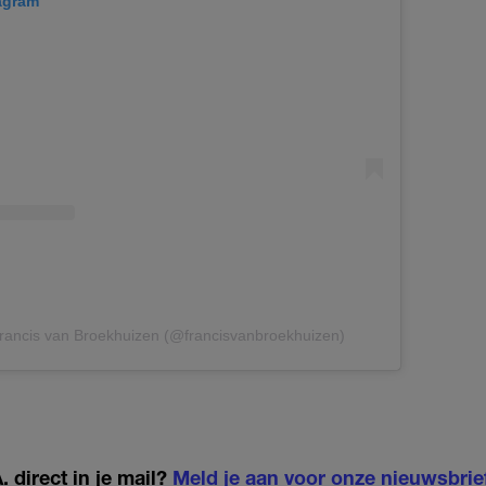
tagram
Francis van Broekhuizen (@francisvanbroekhuizen)
 direct in je mail?
Meld je aan voor onze nieuwsbrie