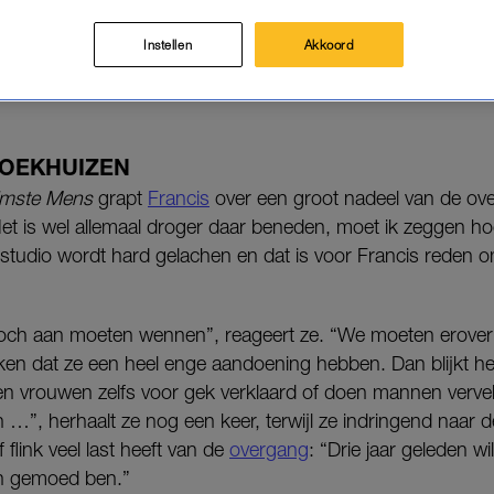
e ze open over wat de overgang voor invloed heeft op 
Instellen
Akkoord
tig iets voor vrouwen. Ik zit daar nu middenin. En ja, dat h
telt ze later in een interview aan het
AD
.
ROEKHUIZEN
imste Mens
grapt
Francis
over een groot nadeel van de ove
t is wel allemaal droger daar beneden, moet ik zeggen hoor
 studio wordt hard gelachen en dat is voor Francis reden o
r toch aan moeten wennen”, reageert ze. “We moeten erover
en dat ze een heel enge aandoening hebben. Dan blijkt het
 vrouwen zelfs voor gek verklaard of doen mannen vervel
”, herhaalt ze nog een keer, terwijl ze indringend naar de 
f flink veel last heeft van de
overgang
: “Drie jaar geleden wi
 van gemoed ben.”