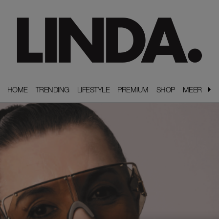
HOME
HOME
TRENDING
TRENDING
LIFESTYLE
LIFESTYLE
PREMIUM
PREMIUM
SHOP
SHOP
MEER
MEER