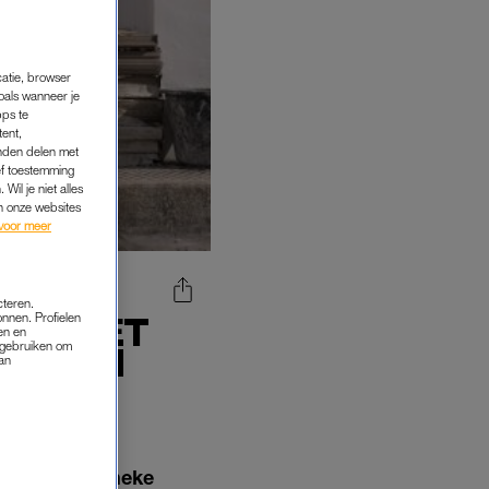
catie, browser
oals wanneer je
pps te
tent,
inden delen met
ef toestemming
Wil je niet alles
an onze websites
voor meer
cteren.
KEN MET
onnen. Profielen
en en
s gebruiken om
EN VAN
van
n
vertelt Janneke