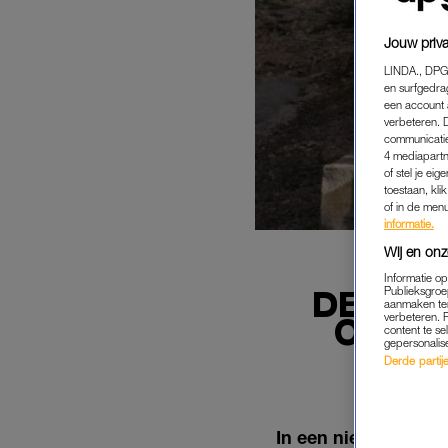
Jouw priva
LINDA., DPG
en surfgedra
een account 
verbeteren. 
communicatie
4 mediapartn
of stel je ei
toestaan, kli
of in de men
informatie.
Wij en onz
Informatie o
DE FAM
Publieksgroe
aanmaken ten
verbeteren. 
ONLIN
content te se
gepersonalis
Derde partijen
In een nieuwe aflev