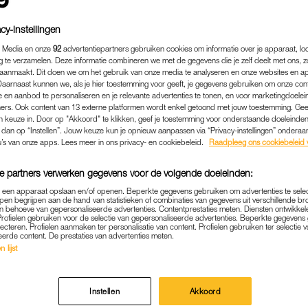
cy-instellingen
 Media en onze
92
advertentiepartners gebruiken cookies om informatie over je apparaat, lo
g te verzamelen. Deze informatie combineren we met de gegevens die je zelf deelt met ons, z
aanmaakt. Dit doen we om het gebruik van onze media te analyseren en onze websites en a
Daarnaast kunnen we, als je hier toestemming voor geeft, je gegevens gebruiken om onze con
 en aanbod te personaliseren en je relevante advertenties te tonen, en voor marketingdoele
ers. Ook content van 13 externe platformen wordt enkel getoond met jouw toestemming. Ge
gen keuze in. Door op "Akkoord" te klikken, geef je toestemming voor onderstaande doeleinden. 
k dan op “Instellen”. Jouw keuze kun je opnieuw aanpassen via “Privacy-instellingen” ondera
u’s van onze apps. Lees meer in ons privacy- en cookiebeleid.
Raadpleeg ons cookiebeleid 
e partners verwerken gegevens voor de volgende doeleinden:
MEDIA
|
BEKEND
p een apparaat opslaan en/of openen. Beperkte gegevens gebruiken om advertenties te sele
ILIE JELIES HEEFT TE MA
pen begrijpen aan de hand van statistieken of combinaties van gegevens uit verschillende br
 behoeve van gepersonaliseerde advertenties. Contentprestaties meten. Diensten ontwikkel
Profielen gebruiken voor de selectie van gepersonaliseerde advertenties. Beperkte gegeven
E HAAT: 'IK HEB ER NACHT
lecteren. Profielen aanmaken ter personalisatie van content. Profielen gebruiken ter selectie 
eerde content. De prestaties van advertenties meten.
WAKKER GELEGEN'
 lijst
10-06-2025
|
LINDA.
Instellen
Akkoord
ering van
Jelies & Gnodde: Grote Gezinnen Emigrere