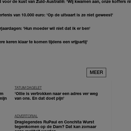
 voor de kust van Zuid-Australië: 'Wij kwamen aan, onze koffers ni
erfenis van 10.000 euro: 'Op de uitvaart is ze niet geweest'
jaardagen: 'Hun moeder wil niet dat ik er ben'
re keren klaar te komen tijdens een vrijpartij'
MEER
TATUM DAGELET
om
'Ollie is vertrokken naar een adres ver weg
mijn
van ons. En dat doet pijn’
ADVERTORIAL
Draglegendes RuPaul en Conchita Wurst
tegenkomen op de Dam? Dat kan zomaar