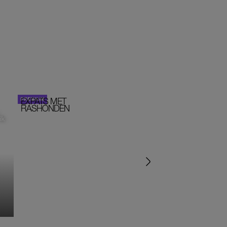
EXPATS MET
STOM!
PORTRETTEN
RASHONDEN
ik
‘IK ZAT IN EEN SEKTE’
‘HET DRAAIT ALLEMA
OM SEKS IN EEN SPIR
JASJE’
MONIQUE KLEMANN