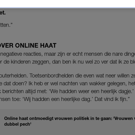
at zij en haar gezin regelmatig worden geconfronteer
et.
tten.”
 OVER ONLINE HAAT
 negatieve reacties, maar zijn er echt mensen die nare di
 de kinderen zeggen, dan ben ik nu wel zo ver dat ik ze bl
puterhelden. Toetsenbordhelden die even wat neer willen zet
 dat doen? Ik heb er wel nachten van wakker gelegen, het 
k berichten altijd met: ‘We hadden weer een heerlijk dagje.’
en toe: ‘Wij hadden een heerlijke dag.’ Dat vind ik fijn.”
Online haat ontmoedigt vrouwen politiek in te gaan: 'Vrouwen
dubbel pech'