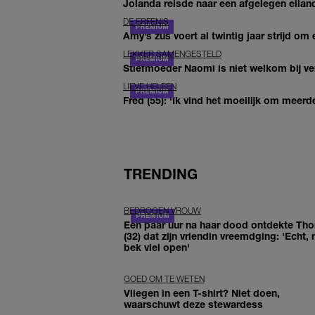
Jolanda reisde naar een afgelegen eiland
DE ERFENIS
Amy’s zus voert al twintig jaar strijd om 
LEKKER SAMENGESTELD
Stiefmoeder Naomi is niet welkom bij ver
LIEVE HELEEN
Fred (55): 'Ik vind het moeilijk om meerde
TRENDING
BEDROGEN VROUW
Een paar uur na haar dood ontdekte Th
(32) dat zijn vriendin vreemdging: 'Echt, 
bek viel open'
GOED OM TE WETEN
Vliegen in een T-shirt? Niet doen,
waarschuwt deze stewardess