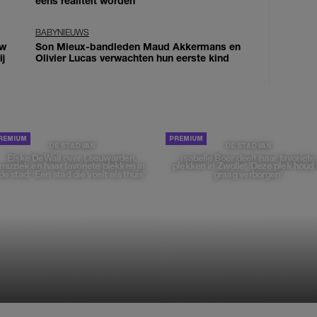
eens realiteit worden
BABYNIEUWS
uw
Son Mieux-bandleden Maud Akkermans en
j
Olivier Lucas verwachten hun eerste kind
DE STAD VAN
DE STAD VAN
Elske DeWall over Leeuwarden,
Isabelle Boer deelt haar favoriete
muziek en haar favoriete plekken in
plekken in Zwolle: 'Deze plek houd 
de stad: 'Een stad die voelt als thuis'
graag verborgen'