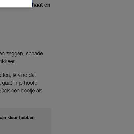
d met online haat en
ngen zeggen, schade
okkeer.
ten, ik vind dat
gaat in je hoofd
 Ook een beetje als
 van kleur hebben