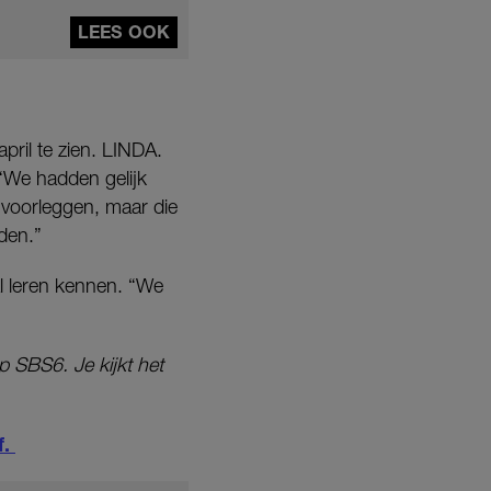
LEES OOK
april te zien. LINDA.
 “We hadden gelijk
 voorleggen, maar die
den.”
l leren kennen. “We
 SBS6. Je kijkt het
f.