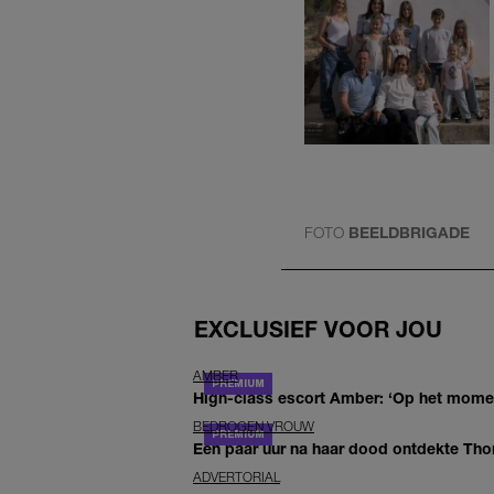
FOTO
BEELDBRIGADE
EXCLUSIEF VOOR JOU
AMBER
High-class escort Amber: ‘Op het moment
BEDROGEN VROUW
Een paar uur na haar dood ontdekte Thom 
ADVERTORIAL