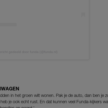
richt gedeeld door funda (@funda.nl)
NWAGEN
idden in het groen wilt wonen. Pak je de auto, dan ben je z
 heb je ook echt rust. En dat kunnen veel Funda-kijkers wa
hondjes en paard.’