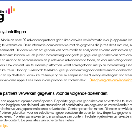
cy-instellingen
 Media en onze
92
advertentiepartners gebruiken cookies om informatie over je apparaat, lo
g te verzamelen. Deze informatie combineren we met de gegevens die je zelf deelt met ons, z
aanmaakt. Dit doen we om het gebruik van onze media te analyseren en onze websites en a
Daarnaast kunnen we, als je hier toestemming voor geeft, je gegevens gebruiken om onze con
 en aanbod te personaliseren en je relevante advertenties te tonen, en voor marketingdoele
ers. Ook content van 13 externe platformen wordt enkel getoond met jouw toestemming. Ge
gen keuze in. Door op "Akkoord" te klikken, geef je toestemming voor onderstaande doeleinden. 
k dan op “Instellen”. Jouw keuze kun je opnieuw aanpassen via “Privacy-instellingen” ondera
WONEN & KLUSSEN
|
WHAT THE FUNDA
u’s van onze apps. Lees meer in ons privacy- en cookiebeleid.
Raadpleeg ons cookiebeleid 
I NATUURHUIS, MAAR SM
e partners verwerken gegevens voor de volgende doeleinden:
ILLEN: 'HALF MILJOEN V
p een apparaat opslaan en/of openen. Beperkte gegevens gebruiken om advertenties te sele
MODERNE WOONWAGEN'
pen begrijpen aan de hand van statistieken of combinaties van gegevens uit verschillende br
 behoeve van gepersonaliseerde advertenties. Contentprestaties meten. Diensten ontwikkel
Profielen gebruiken voor de selectie van gepersonaliseerde advertenties. Beperkte gegeven
16-07-2023
|
MICHELLE VAN DER MOLEN
lecteren. Profielen aanmaken ter personalisatie van content. Profielen gebruiken ter selectie 
eerde content. De prestaties van advertenties meten.
 lijst
tiehuis – zeg maar gerust bungalow – maar deze woni