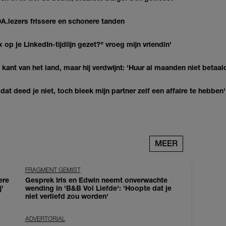
DA.lezers frissere en schonere tanden
op je LinkedIn-tijdlijn gezet?" vroeg mijn vriendin'
kant van het land, maar hij verdwijnt: 'Huur al maanden niet betaal
at deed je niet, toch bleek mijn partner zelf een affaire te hebben'
MEER
FRAGMENT GEMIST
ere
Gesprek Iris en Edwin neemt onverwachte
j'
wending in 'B&B Vol Liefde': 'Hoopte dat je
niet verliefd zou worden'
ADVERTORIAL