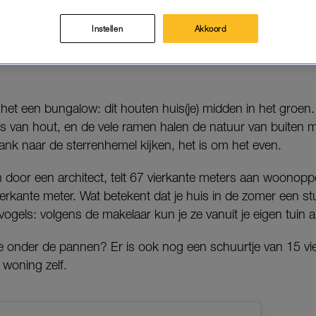
r dan dat. Al vinden sommige mensen het net een 
Instellen
Akkoord
535.000 eurootjes.
t het een bungalow: dit houten huis(je) midden in het groe
les van hout, en de vele ramen halen de natuur van buiten m
bank naar de sterrenhemel kijken, het is om het even.
door een architect, telt 67 vierkante meters aan woonoppe
erkante meter. Wat betekent dat je huis in de zomer een stu
vogels: volgens de makelaar kun je ze vanuit je eigen tuin a
te onder de pannen? Er is ook nog een schuurtje van 15 vi
 woning zelf.