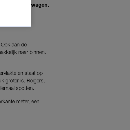
moderne woonwagen.
n. Ook aan de
akkelijk naar binnen.
rvlakte en staat op
k groter is. Reigers,
llemaal spotten.
erkante meter, een