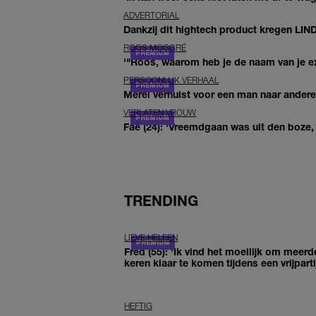
ADVERTORIAL
Dankzij dit hightech product kregen LIN
ROOS MOGGRÉ
'"Roos, waarom heb je de naam van je ex 
PERSOONLIJK VERHAAL
Merel verhuist voor een man naar andere 
VERLATEN VROUW
Fae (24): 'Vreemdgaan was uit den boze, d
TRENDING
LIEVE HELEEN
Fred (55): 'Ik vind het moeilijk om meerd
keren klaar te komen tijdens een vrijparti
HEFTIG