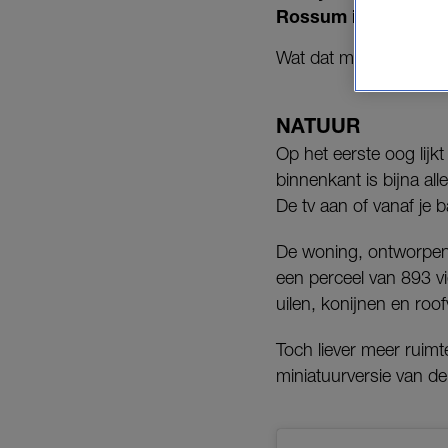
Rossum is veel mee
Wat dat mag kosten? 
NATUUR
Op het eerste oog lijk
binnenkant is bijna al
De tv aan of vanaf je 
De woning, ontworpen 
een perceel van 893 vi
uilen, konijnen en roof
Toch liever meer ruim
miniatuurversie van de