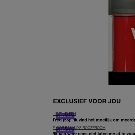
EXCLUSIEF VOOR JOU
LIEVE HELEEN
Fred (55): 'Ik vind het moeilijk om meerde
FLOOR BAKHUYS ROOZEBOOM
'Ik kan weer eens niet laten me af te vr