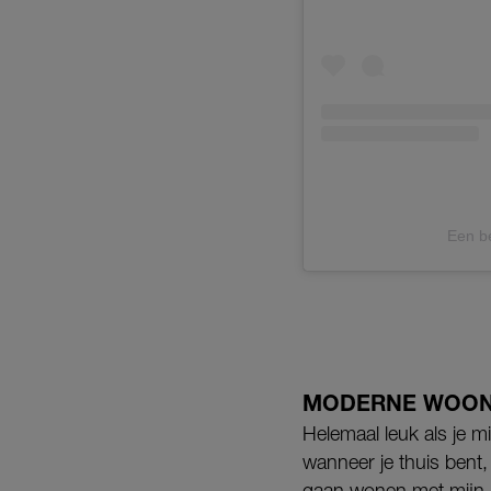
Een be
MODERNE WOO
Helemaal leuk als je m
wanneer je thuis bent,
gaan wonen met mijn 