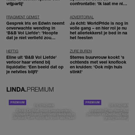
vrijpartij'
confrontatie: 'Ik laat me niet
tegenhouden'
FRAGMENT GEMIST
ADVERTORIAL
Gesprek Iris en Edwin neemt
Ja écht: WorldPride is nog in
onverwachte wending in
volle gang – en hier rol je nu
'B&B Vol Liefde': 'Hoopte
het allerlekkerst je bed in na
dat je niet verliefd zou
het feesten
worden'
HEFTIG
ZURE BUREN
Eline uit 'B&B Vol Liefde'
Sterres buurvrouw kookt 's
verloor haar vriend bij
ochtends met veel knoflook
liquidatie: 'Een beeld dat op
en kruiden: 'Ook mijn huis
je netvlies blijft'
stinkt'
LINDA.
PREMIUM
DE STAD VAN
DE STAD VAN
Elske DeWall over Leeuwarden,
Isabelle Boer deelt haar f
muziek en haar favoriete plekken in
plekken in Zwolle: 'Deze pl
de stad: 'Een stad die voelt als thuis'
graag verborgen'