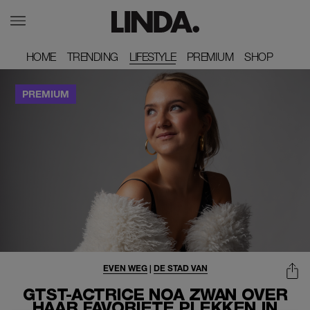
HOME
HOME
TRENDING
TRENDING
LIFESTYLE
PREMIUM
PREMIUM
SHOP
SHOP
EVEN WEG
|
DE STAD VAN
GTST-ACTRICE NOA ZWAN OVER
HAAR FAVORIETE PLEKKEN IN