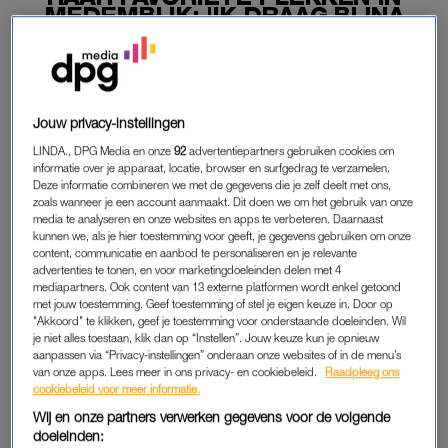
MEDEMBLIK: 'IK DRAAG BIJNA
ALLES VAN DEZE WINKEL'
02-08-2025
|
LINDE VERHULST
Jouw privacy-instellingen
PREMIUM
LINDA., DPG Media en onze
92
advertentiepartners gebruiken cookies om
LEES VERDER MET
informatie over je apparaat, locatie, browser en surfgedrag te verzamelen.
Deze informatie combineren we met de gegevens die je zelf deelt met ons,
PREMIUM
zoals wanneer je een account aanmaakt. Dit doen we om het gebruik van onze
media te analyseren en onze websites en apps te verbeteren. Daarnaast
kunnen we, als je hier toestemming voor geeft, je gegevens gebruiken om onze
content, communicatie en aanbod te personaliseren en je relevante
Krijg onbeperkt toegang tot alle
advertenties te tonen, en voor marketingdoeleinden delen met 4
artikelen
mediapartners. Ook content van 13 externe platformen wordt enkel getoond
met jouw toestemming. Geef toestemming of stel je eigen keuze in. Door op
"Akkoord" te klikken, geef je toestemming voor onderstaande doeleinden. Wil
Lees LINDA.magazine online
je niet alles toestaan, klik dan op “Instellen”. Jouw keuze kun je opnieuw
aanpassen via “Privacy-instellingen” onderaan onze websites of in de menu’s
Geniet van te gekke winacties en
van onze apps. Lees meer in ons privacy- en cookiebeleid.
Raadpleeg ons
cookiebeleid voor meer informatie.
lekkere puzzels
Wij en onze partners verwerken gegevens voor de volgende
Maandelijks opzegbaar
doeleinden: