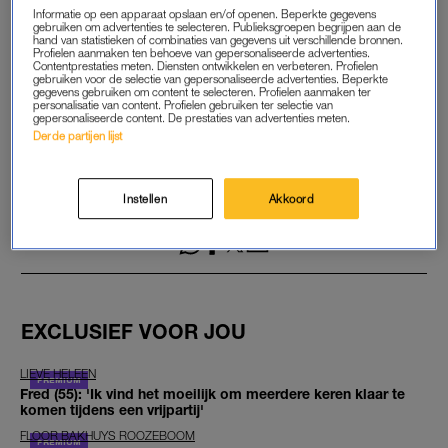
Informatie op een apparaat opslaan en/of openen. Beperkte gegevens
gebruiken om advertenties te selecteren. Publieksgroepen begrijpen aan de
hand van statistieken of combinaties van gegevens uit verschillende bronnen.
START GRATIS MAAND
Profielen aanmaken ten behoeve van gepersonaliseerde advertenties.
Contentprestaties meten. Diensten ontwikkelen en verbeteren. Profielen
gebruiken voor de selectie van gepersonaliseerde advertenties. Beperkte
gegevens gebruiken om content te selecteren. Profielen aanmaken ter
Daarna €5,95 per maand
personalisatie van content. Profielen gebruiken ter selectie van
gepersonaliseerde content. De prestaties van advertenties meten.
Al abonnee? Log in
Derde partijen lijst
Instellen
Akkoord
GOED ARTIKEL? DELEN MAAR.
EXCLUSIEF VOOR JOU
LIEVE HELEEN
Fred (55): 'Ik vind het moeilijk om meerdere keren klaar te
komen tijdens een vrijpartij'
FLOOR BAKHUYS ROOZEBOOM