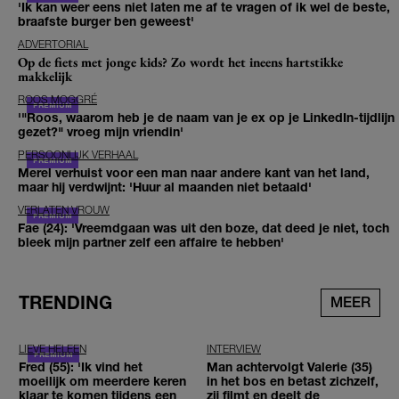
'Ik kan weer eens niet laten me af te vragen of ik wel de beste,
braafste burger ben geweest'
ADVERTORIAL
Op de fiets met jonge kids? Zo wordt het ineens hartstikke
makkelijk
ROOS MOGGRÉ
'"Roos, waarom heb je de naam van je ex op je LinkedIn-tijdlijn
gezet?" vroeg mijn vriendin'
PERSOONLIJK VERHAAL
Merel verhuist voor een man naar andere kant van het land,
maar hij verdwijnt: 'Huur al maanden niet betaald'
VERLATEN VROUW
Fae (24): 'Vreemdgaan was uit den boze, dat deed je niet, toch
bleek mijn partner zelf een affaire te hebben'
TRENDING
MEER
LIEVE HELEEN
INTERVIEW
Fred (55): 'Ik vind het
Man achtervolgt Valerie (35)
moeilijk om meerdere keren
in het bos en betast zichzelf,
klaar te komen tijdens een
zij filmt en deelt de