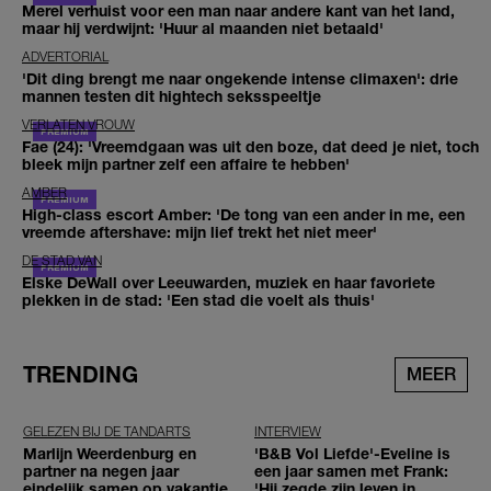
Merel verhuist voor een man naar andere kant van het land,
maar hij verdwijnt: 'Huur al maanden niet betaald'
ADVERTORIAL
'Dit ding brengt me naar ongekende intense climaxen': drie
mannen testen dit hightech seksspeeltje
VERLATEN VROUW
Fae (24): 'Vreemdgaan was uit den boze, dat deed je niet, toch
bleek mijn partner zelf een affaire te hebben'
AMBER
High-class escort Amber: 'De tong van een ander in me, een
vreemde aftershave: mijn lief trekt het niet meer'
DE STAD VAN
Elske DeWall over Leeuwarden, muziek en haar favoriete
plekken in de stad: 'Een stad die voelt als thuis'
TRENDING
MEER
GELEZEN BIJ DE TANDARTS
INTERVIEW
Marlijn Weerdenburg en
'B&B Vol Liefde'-Eveline is
partner na negen jaar
een jaar samen met Frank:
eindelijk samen op vakantie
'Hij zegde zijn leven in