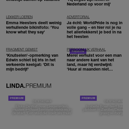
Nederland op voor mij'
LEKKER LOEREN
ADVERTORIAL
Emma Heesters deelt weinig
Ja écht: WorldPride is nog in
verhullende bikinifoto: 'You
volle gang – en hier rol je nu
know what they say'
het allerlekkerst je bed in na
het feesten
FRAGMENT GEMIST
PERSOONLIJK VERHAAL
'Knutselen'-opmerking van
Merel verhuist voor een man
Edwin schiet bij Iris in het
naar andere kant van het
verkeerde keelgat: 'Dit is
land, maar hij verdwijnt:
mijn bedrijf'
'Huur al maanden niet
betaald'
LINDA.
PREMIUM
DE STAD VAN
DE STAD VAN
Elske DeWall over Leeuwarden,
Isabelle Boer deelt haar f
muziek en haar favoriete plekken in
plekken in Zwolle: 'Deze pl
de stad: 'Een stad die voelt als thuis'
graag verborgen'