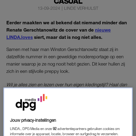
CASUAL
13-09-2024
|
LINDE VERHULST
Eerder maakten we al bekend dat niemand minder dan
Renate Gerschtanowitz de cover van de
nieuwe
LINDA.loves
siert, maar dat is nog niet alles.
Samen met haar man Winston Gerschtanowitz staat zij in
datzelfde nummer in een geweldige modereportage op een
manier waarop je ze nog nooit hebt gezien. Dit keer hullen zij
zich in een stijlvolle preppy look.
Wil je alles zien en lezen over hun eigen kledingstijl? Haal dan
de nieuwe LINDA.loves in huis. Naast deze te gekke shoot
staat dit nummer ook bol van andere fantastische modeshoots,
beautytips en inspirerende reisverhalen.
Jouw privacy-instellingen
BESTEL LINDA.LOVES HIER
LINDA., DPG Media en onze
92
advertentiepartners gebruiken cookies om
informatie over je apparaat, locatie, browser en surfgedrag te verzamelen.