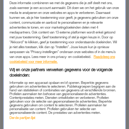
Deze informatie combineren we met de gegevens die je zelf deelt met ons,
PREPPY KLEDINGSTIJL
zoals wanneer je een account aanmaakt. Dit doen we om het gebruik van onze
media te analyseren en onze websites en apps te verbeteren. Daarnaast
Preppy, dat klinkt al gezellig toch? Maar wat is het precies?
kunnen we, als je hier toestemming voor geeft, je gegevens gebruiken om onze
content, communicatie en aanbod te personaliseren en je relevante
Denk aan de stijlvolle schoolmeisjes uit je favoriete jaren 90-
advertenties te tonen, en voor marketingdoeleinden delen met 4
film, maar dan met een moderne twist. Blazers, blouses met
mediapartners. Ook content van 13 externe platformen wordt enkel getoond
strikjes, geruite rokjes en loafers – allemaal met een vleugje
Ivy
met jouw toestemming. Geef toestemming of stel je eigen keuze in. Door op
"Akkoord" te klikken, geef je toestemming voor onderstaande doeleinden. Wil
League
. Deze stijl is een mix van chic en casual en wij laten
je niet alles toestaan, klik dan op “Instellen”. Jouw keuze kun je opnieuw
zien hoe je het draagt.
aanpassen via “Privacy-instellingen” onderaan onze websites of in de menu’s
van onze apps. Lees meer in ons privacy- en cookiebeleid.
Raadpleeg ons
cookiebeleid voor meer informatie.
Wij en onze partners verwerken gegevens voor de volgende
doeleinden:
Informatie op een apparaat opslaan en/of openen. Beperkte gegevens
gebruiken om advertenties te selecteren. Publieksgroepen begrijpen aan de
hand van statistieken of combinaties van gegevens uit verschillende bronnen.
Profielen aanmaken ten behoeve van gepersonaliseerde advertenties.
Contentprestaties meten. Diensten ontwikkelen en verbeteren. Profielen
gebruiken voor de selectie van gepersonaliseerde advertenties. Beperkte
gegevens gebruiken om content te selecteren. Profielen aanmaken ter
personalisatie van content. Profielen gebruiken ter selectie van
gepersonaliseerde content. De prestaties van advertenties meten.
Derde partijen lijst