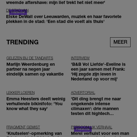
vreemde aftershave: mijn lief trekt het niet meer'
DE STAD VAN
Elske DeWall over Leeuwarden, muziek en haar favoriete
plekken in de stad: 'Een stad die voelt als thuis'
TRENDING
MEER
GELEZEN BIJ DE TANDARTS
INTERVIEW
Marlijn Weerdenburg en
'B&B Vol Liefde'-Eveline is
partner na negen jaar
een jaar samen met Frank:
eindelijk samen op vakantie
'Hij zegde zijn leven in
Nederland op voor mij'
LEKKER LOEREN
ADVERTORIAL
Emma Heesters deelt weinig
'Dit ding brengt me naar
verhullende bikinifoto: 'You
ongekende intense
know what they say'
climaxen': drie mannen
testen dit hightech
seksspeeltje
FRAGMENT GEMIST
PERSOONLIJK VERHAAL
'Knutselen'-opmerking van
Merel verhuist voor een man