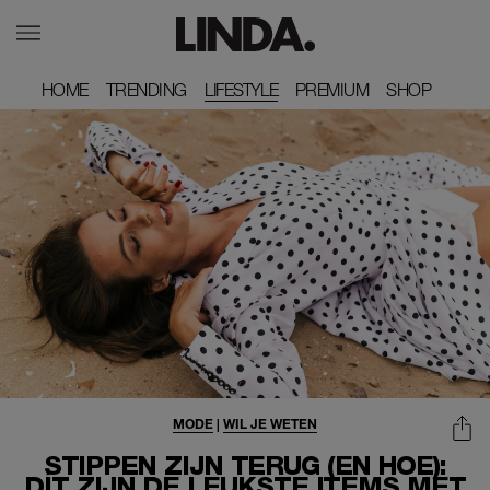
HOME
HOME
TRENDING
TRENDING
LIFESTYLE
PREMIUM
PREMIUM
SHOP
SHOP
MODE
|
WIL JE WETEN
STIPPEN ZIJN TERUG (EN HOE):
DÍT ZIJN DE LEUKSTE ITEMS MET