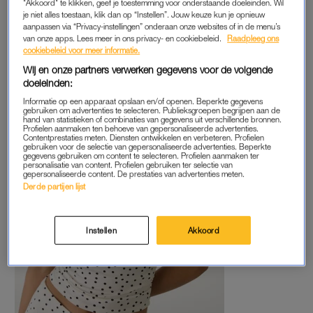
"Akkoord" te klikken, geef je toestemming voor onderstaande doeleinden. Wil
stippenprint, natuurlijk. Wil je écht
all out
gaan? Dan neem je
je niet alles toestaan, klik dan op “Instellen”. Jouw keuze kun je opnieuw
ook de bijpassende rok erbij.
aanpassen via “Privacy-instellingen” onderaan onze websites of in de menu’s
van onze apps. Lees meer in ons privacy- en cookiebeleid.
Raadpleeg ons
cookiebeleid voor meer informatie.
Wij en onze partners verwerken gegevens voor de volgende
doeleinden:
Informatie op een apparaat opslaan en/of openen. Beperkte gegevens
gebruiken om advertenties te selecteren. Publieksgroepen begrijpen aan de
hand van statistieken of combinaties van gegevens uit verschillende bronnen.
Profielen aanmaken ten behoeve van gepersonaliseerde advertenties.
Contentprestaties meten. Diensten ontwikkelen en verbeteren. Profielen
gebruiken voor de selectie van gepersonaliseerde advertenties. Beperkte
gegevens gebruiken om content te selecteren. Profielen aanmaken ter
personalisatie van content. Profielen gebruiken ter selectie van
gepersonaliseerde content. De prestaties van advertenties meten.
Derde partijen lijst
Instellen
Akkoord