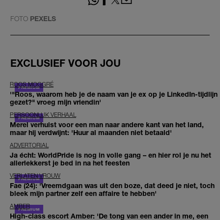
FOTO
PEXELS
EXCLUSIEF VOOR JOU
ROOS MOGGRÉ
'"Roos, waarom heb je de naam van je ex op je LinkedIn-tijdlijn
gezet?" vroeg mijn vriendin'
PERSOONLIJK VERHAAL
Merel verhuist voor een man naar andere kant van het land,
maar hij verdwijnt: 'Huur al maanden niet betaald'
ADVERTORIAL
Ja écht: WorldPride is nog in volle gang – en hier rol je nu het
allerlekkerst je bed in na het feesten
VERLATEN VROUW
Fae (24): 'Vreemdgaan was uit den boze, dat deed je niet, toch
bleek mijn partner zelf een affaire te hebben'
AMBER
High-class escort Amber: 'De tong van een ander in me, een