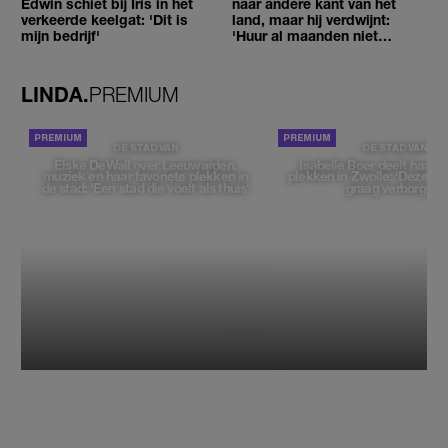
Edwin schiet bij Iris in het
naar andere kant van het
verkeerde keelgat: 'Dit is
land, maar hij verdwijnt:
mijn bedrijf'
'Huur al maanden niet
betaald'
LINDA.
PREMIUM
DE STAD VAN
DE STAD VAN
Elske DeWall over Leeuwarden,
Isabelle Boer deelt haar f
muziek en haar favoriete plekken in
plekken in Zwolle: 'Deze pl
de stad: 'Een stad die voelt als thuis'
graag verborgen'