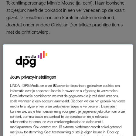
Tekenfilmpersonage Minnie Mouse (ja, echt). Haar iconische
stipjesjurk heeft de polkadot in een ver verleden op de kaart
gezet. Dit resulteerde in een karakteristieke modetrend,
doordat onder andere Christian Dior talloze prachtige items
met de print ontwierp.
ALLE KANTEN OP
Tot blijdschap van velen zijn de stippen momenteel niet meer
weg te denken uit het huidige modebeeld. En gelukkig maar,
want je kunt alle kanten op met de print. Schoenen, jassen,
Jouw privacy-instellingen
tassen, broeken – noem het, en het bestaat. Zo ook de
LINDA., DPG Media en onze
92
advertentiepartners gebruiken cookies om
volgende items.
informatie over je apparaat, locatie, browser en surfgedrag te verzamelen.
Deze informatie combineren we met de gegevens die je zelf deelt met ons,
zoals wanneer je een account aanmaakt. Dit doen we om het gebruik van onze
media te analyseren en onze websites en apps te verbeteren. Daarnaast
1. MAKKELIJKE TOP
kunnen we, als je hier toestemming voor geeft, je gegevens gebruiken om onze
content, communicatie en aanbod te personaliseren en je relevante
Eerlijk is eerlijk: een mooie haltertop mag deze zomer in geen
advertenties te tonen, en voor marketingdoeleinden delen met 4
enkele kast ontbreken. Want vrije oksels betekent geen
mediapartners. Ook content van 13 externe platformen wordt enkel getoond
gezweet – en dat wil natuurlijk iedereen. Al helemaal met een
met jouw toestemming. Geef toestemming of stel je eigen keuze in. Door op