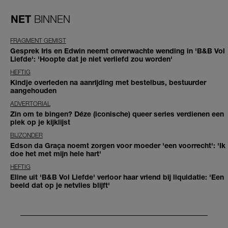
NET
BINNEN
FRAGMENT GEMIST
Gesprek Iris en Edwin neemt onverwachte wending in 'B&B Vol
Liefde': 'Hoopte dat je niet verliefd zou worden'
HEFTIG
Kindje overleden na aanrijding met bestelbus, bestuurder
aangehouden
ADVERTORIAL
Zin om te bingen? Déze (iconische) queer series verdienen een
plek op je kijklijst
BIJZONDER
Edson da Graça noemt zorgen voor moeder 'een voorrecht': 'Ik
doe het met mijn hele hart'
HEFTIG
Eline uit 'B&B Vol Liefde' verloor haar vriend bij liquidatie: 'Een
beeld dat op je netvlies blijft'