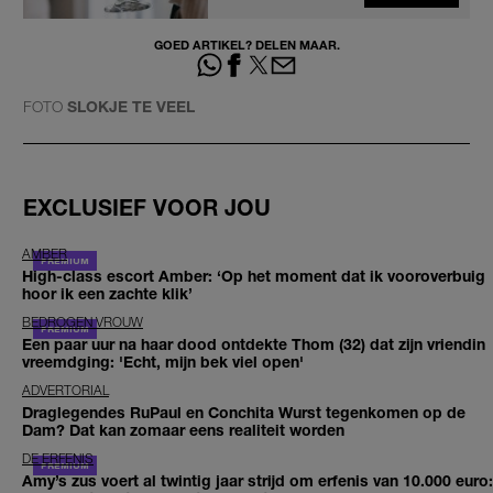
GOED ARTIKEL? DELEN MAAR.
FOTO
SLOKJE TE VEEL
EXCLUSIEF VOOR JOU
AMBER
High-class escort Amber: ‘Op het moment dat ik vooroverbuig
hoor ik een zachte klik’
BEDROGEN VROUW
Een paar uur na haar dood ontdekte Thom (32) dat zijn vriendin
vreemdging: 'Echt, mijn bek viel open'
ADVERTORIAL
Draglegendes RuPaul en Conchita Wurst tegenkomen op de
Dam? Dat kan zomaar eens realiteit worden
DE ERFENIS
Amy’s zus voert al twintig jaar strijd om erfenis van 10.000 euro: