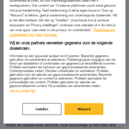
advertenties te tonen, en voor marketingdoeleinden delen met 4
mediapartners. Ook content van 13 externe platformen wordt enkel getoond
met jouw toestemming. Geef toestemming of stel je eigen keuze in. Door op
"Akkoord" te klikken, geef je toestemming voor onderstaande doeleinden. Wil
je niet alles toestaan, klik dan op “Instellen”. Jouw keuze kun je opnieuw
aanpassen via “Privacy-instellingen” onderaan onze websites of in de menu’s
van onze apps. Lees meer in ons privacy- en cookiebeleid.
Raadpleeg ons
cookiebeleid voor meer informatie.
Wij en onze partners verwerken gegevens voor de volgende
doeleinden:
Informatie op een apparaat opslaan en/of openen. Beperkte gegevens
gebruiken om advertenties te selecteren. Publieksgroepen begrijpen aan de
hand van statistieken of combinaties van gegevens uit verschillende bronnen.
Profielen aanmaken ten behoeve van gepersonaliseerde advertenties.
Contentprestaties meten. Diensten ontwikkelen en verbeteren. Profielen
gebruiken voor de selectie van gepersonaliseerde advertenties. Beperkte
gegevens gebruiken om content te selecteren. Profielen aanmaken ter
personalisatie van content. Profielen gebruiken ter selectie van
gepersonaliseerde content. De prestaties van advertenties meten.
Derde partijen lijst
‘ALCOHOL IS GIF’
Instellen
Akkoord
In
Slokje Te Veel
gaat Merel in gesprek met deskundigen over
feiten en fabels over alcohol. Hoe schadelijk is het voor ons