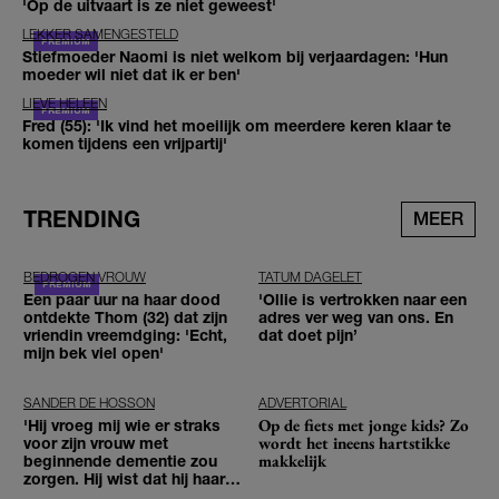
'Op de uitvaart is ze niet geweest'
LEKKER SAMENGESTELD
Stiefmoeder Naomi is niet welkom bij verjaardagen: 'Hun
moeder wil niet dat ik er ben'
LIEVE HELEEN
Fred (55): 'Ik vind het moeilijk om meerdere keren klaar te
komen tijdens een vrijpartij'
TRENDING
MEER
BEDROGEN VROUW
TATUM DAGELET
Een paar uur na haar dood
'Ollie is vertrokken naar een
ontdekte Thom (32) dat zijn
adres ver weg van ons. En
vriendin vreemdging: 'Echt,
dat doet pijn’
mijn bek viel open'
SANDER DE HOSSON
ADVERTORIAL
Op de fiets met jonge kids? Zo
'Hij vroeg mij wie er straks
wordt het ineens hartstikke
voor zijn vrouw met
makkelijk
beginnende dementie zou
zorgen. Hij wist dat hij haar
zou moeten loslaten'