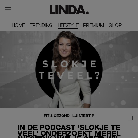
HOME
HOME
TRENDING
TRENDING
LIFESTYLE
PREMIUM
PREMIUM
SHOP
SHOP
FIT & GEZOND
|
LUISTERTIP
IN DE PODCAST 'SLOKJE TE
VEEL' ONDERZOEKT MEREL