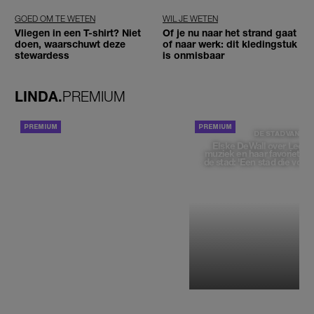
GOED OM TE WETEN
WIL JE WETEN
Vliegen in een T-shirt? Niet
Of je nu naar het strand gaat
doen, waarschuwt deze
of naar werk: dit kledingstuk
stewardess
is onmisbaar
LINDA.
PREMIUM
ACHTERGROND
DE STAD VAN
Elske DeWall over Leeu
muziek en haar favoriete p
de stad: 'Een stad die voelt 