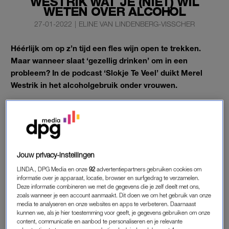
WESTRIK WAT JE (NIET) WIL
WETEN OVER ALCOHOL
27-01-2022
|
ELINE VAN LINDENBERG-VISSCHER
Héérlijk om op z’n tijd een fles wijn open te trekken.
Maar wanneer slaat ‘gezellig drinken’ om in een
probleem? In de podcast ‘Slokje Te Veel’ duikt Merel
Westrik in het alcoholgebruik onder vrouwen.
En eerlijk is eerlijk, de waarheid doet een beetje pijn.
Jouw privacy-instellingen
LINDA., DPG Media en onze
92
advertentiepartners gebruiken cookies om
informatie over je apparaat, locatie, browser en surfgedrag te verzamelen.
Deze informatie combineren we met de gegevens die je zelf deelt met ons,
zoals wanneer je een account aanmaakt. Dit doen we om het gebruik van onze
media te analyseren en onze websites en apps te verbeteren. Daarnaast
kunnen we, als je hier toestemming voor geeft, je gegevens gebruiken om onze
content, communicatie en aanbod te personaliseren en je relevante