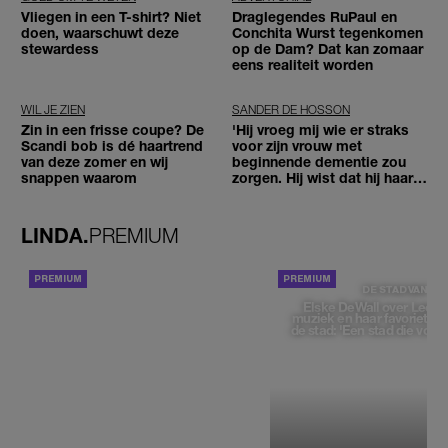
Vliegen in een T-shirt? Niet
Draglegendes RuPaul en
doen, waarschuwt deze
Conchita Wurst tegenkomen
stewardess
op de Dam? Dat kan zomaar
eens realiteit worden
WIL JE ZIEN
SANDER DE HOSSON
Zin in een frisse coupe? De
'Hij vroeg mij wie er straks
Scandi bob is dé haartrend
voor zijn vrouw met
van deze zomer en wij
beginnende dementie zou
snappen waarom
zorgen. Hij wist dat hij haar
zou moeten loslaten'
LINDA.
PREMIUM
ACHTERGROND
DE STAD VAN
Elske DeWall over Leeu
muziek en haar favoriete p
de stad: 'Een stad die voelt 