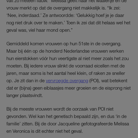
valt zo meteen flauw.” Melissa geeft haar het waaiertje en de
vrouw merkt op dat de overgang niet makkelijk is
.
“Ik zei:
‘Nee, inderdaad.’ Ze antwoordde: ‘Gelukkig hoef je je daar
nog niet druk over te maken.’ Toen ik zei dat dit helaas wel het
geval was, viel haar mond open.”
Gemiddeld komen vrouwen op hun 51ste in de overgang.
Maar bij één op de honderd Nederlandse vrouwen werken
hun eierstokken vóór hun veertigste al niet meer zoals het zou
moeten. Bij iedere vrouw slinkt de voorraad eicellen met de
jaren, maar soms is het aantal heel klein, of raken ze sneller
op. Je zit dan in de
vervroegde overgang
(POI), wat betekent
dat er (bijna) geen eiblaasjes meer groeien en de eisprong niet
langer plaatsvindt.
Bij de meeste vrouwen wordt de oorzaak van POI niet
gevonden. Wel kan het genetisch bepaald zijn, en dus ‘in de
familie’ zitten. Bij de door Jacqueline gefotografeerde Melissa
en Veronica is dit echter niet het geval.