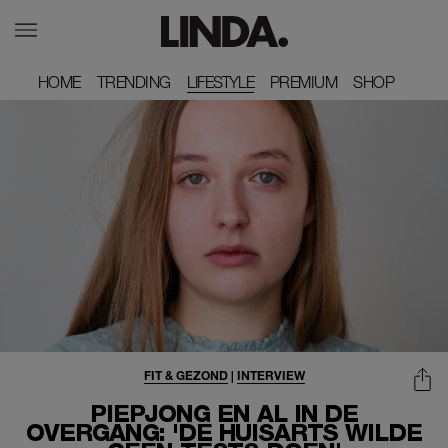
HOME
HOME
TRENDING
TRENDING
LIFESTYLE
PREMIUM
PREMIUM
SHOP
SHOP
FIT & GEZOND
|
INTERVIEW
PIEPJONG EN AL IN DE
OVERGANG: 'DE HUISARTS WILDE