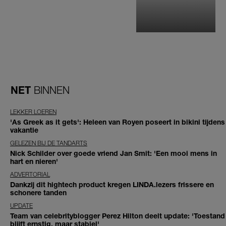
NET
BINNEN
LEKKER LOEREN
'As Greek as it gets': Heleen van Royen poseert in bikini tijdens
vakantie
GELEZEN BIJ DE TANDARTS
Nick Schilder over goede vriend Jan Smit: 'Een mooi mens in
hart en nieren'
ADVERTORIAL
Dankzij dit hightech product kregen LINDA.lezers frissere en
schonere tanden
UPDATE
Team van celebrityblogger Perez Hilton deelt update: 'Toestand
blijft ernstig, maar stabiel'