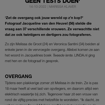
GEEN TESTS DOEN'
14-10-2022
|
MARISSA KLAVER
‘Zet de overgang ook jouw wereld op z’n kop?’
Fotograaf Jacqueline van den Heuvel (56) stelde die
vraag aan 37 verschillende vrouwen. Ze verwachtte niet
dat ze ook twintigers en dertigers zou fotograferen.
Zo zijn Melissa de Groot (24) en Veronica Santini (34) beiden al
enkele jaren in de vervroegde overgang. Allebei komen ze aan
het woord in Jacquelines boek
Tweede lente.
LINDA.nl ging
met hen en de fotograaf in gesprek.
OVERGANG
Tijdens een plakkerige zomer zit Melissa in de trein. Ze is pas
18 maar heeft al veel last van opvliegers, en daarom altijd een
elektrisch waaiertje bij zich. Tegenover haar zit een vrouw van
rond de vijftig precies met hetzelfde te worstelen. “Ik dacht, ze