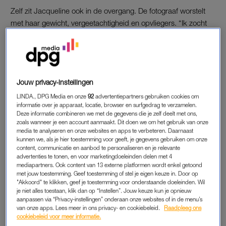
Zelf zit Jacqueline ook in de overgang. De fotograaf worstelt
met haar gewicht, vergeetachtigheid en opvliegers. “Ik zocht
hulp, maar liep tegen gesloten deuren. Omdat ik wist dat ik
niet de enige ben, wilde ik weten hoe anderen de overgang
ervaren. Ik wilde onze verhalen vertellen om taboes te
doorbreken.” Maar toen de jonge Melissa op haar oproep
Jouw privacy-instellingen
reageerde, kon ze daar even niet bij. “Ik dacht eerst dat ze het
niet goed begreep, dus ik zei: ‘Je bent veel te jong.’” Maar
LINDA., DPG Media en onze
92
advertentiepartners gebruiken cookies om
informatie over je apparaat, locatie, browser en surfgedrag te verzamelen.
Jacqueline portretteerde uiteindelijk wel vijf jonge vrouwen met
Deze informatie combineren we met de gegevens die je zelf deelt met ons,
POI. “Van mij mag dit onderwerp heel veel aandacht krijgen.”
zoals wanneer je een account aanmaakt. Dit doen we om het gebruik van onze
media te analyseren en onze websites en apps te verbeteren. Daarnaast
kunnen we, als je hier toestemming voor geeft, je gegevens gebruiken om onze
Ze richtte daarom het online platform ‘Leven met POI’ op,
content, communicatie en aanbod te personaliseren en je relevante
waar lotgenoten met elkaar in contact kunnen komen en
advertenties te tonen, en voor marketingdoeleinden delen met 4
informatie kunnen vinden.
mediapartners. Ook content van 13 externe platformen wordt enkel getoond
met jouw toestemming. Geef toestemming of stel je eigen keuze in. Door op
"Akkoord" te klikken, geef je toestemming voor onderstaande doeleinden. Wil
je niet alles toestaan, klik dan op “Instellen”. Jouw keuze kun je opnieuw
Waarom is praten over de
aanpassen via “Privacy-instellingen” onderaan onze websites of in de menu’s
overgang nog steeds taboe?
van onze apps. Lees meer in ons privacy- en cookiebeleid.
Raadpleeg ons
'Veel vrouwen lijden in stilte en
cookiebeleid voor meer informatie.
onnodig'