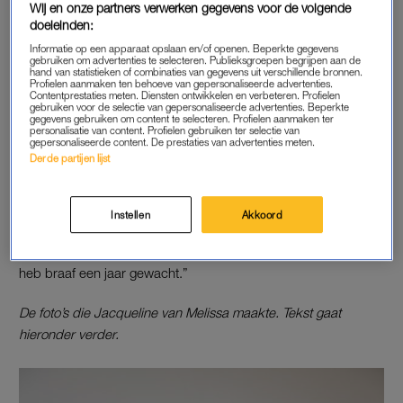
Wij en onze partners verwerken gegevens voor de volgende
doeleinden:
LEES OOK
Informatie op een apparaat opslaan en/of openen. Beperkte gegevens
gebruiken om advertenties te selecteren. Publieksgroepen begrijpen aan de
hand van statistieken of combinaties van gegevens uit verschillende bronnen.
Profielen aanmaken ten behoeve van gepersonaliseerde advertenties.
VERVROEGDE OVERGANG
Contentprestaties meten. Diensten ontwikkelen en verbeteren. Profielen
gebruiken voor de selectie van gepersonaliseerde advertenties. Beperkte
gegevens gebruiken om content te selecteren. Profielen aanmaken ter
In haar examenjaar wordt Melissa (toen 17) van de een op
personalisatie van content. Profielen gebruiken ter selectie van
andere dag niet meer ongesteld. Ze durft er niet goed over te
gepersonaliseerde content. De prestaties van advertenties meten.
Derde partijen lijst
praten. Pas aan het einde van het schooljaar gaat ze naar de
huisarts. “Ze vroeg: ‘Wil je zwanger worden?’ Ik zei natuurlijk
nee.” Melissa wordt de deur gewezen, met de opdracht
Instellen
Akkoord
volgend jaar terug te komen als er niets verandert. “Ik was nog
niet zo goed gebekt als nu, dus ik ben naar huis gegaan en
heb braaf een jaar gewacht.”
De foto’s die Jacqueline van Melissa maakte. Tekst gaat
hieronder verder.