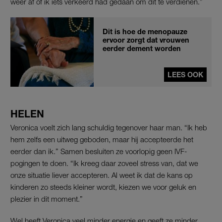
weer af of ik iets verkeerd had gedaan om dit te verdienen.”
Dit is hoe de menopauze
ervoor zorgt dat vrouwen
eerder dement worden
LEES OOK
HELEN
Veronica voelt zich lang schuldig tegenover haar man. “Ik heb
hem zelfs een uitweg geboden, maar hij accepteerde het
eerder dan ik.” Samen besluiten ze voorlopig geen IVF-
pogingen te doen. “Ik kreeg daar zoveel stress van, dat we
onze situatie liever accepteren. Al weet ik dat de kans op
kinderen zo steeds kleiner wordt, kiezen we voor geluk en
plezier in dit moment.”
Wel heeft Veronica veel minder energie en geeft ze minder