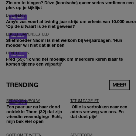
Zin om te bingen? Déze (iconische) queer series verdienen een
plek op je kijklijst
DE ERFENIS
Amy’s zus voert al twintig jaar strijd om erfenis van 10.000 euro:
'Op de uitvaart is ze niet geweest'
LEKKER SAMENGESTELD
Stiefmoeder Naomi is niet welkom bij verjaardagen: 'Hun
moeder wil niet dat ik er ben'
LIEVE HELEEN
Fred (55): 'Ik vind het moeilijk om meerdere keren klaar te
komen tijdens een vrijpartij'
TRENDING
MEER
BEDROGEN VROUW
TATUM DAGELET
Een paar uur na haar dood
'Ollie is vertrokken naar een
ontdekte Thom (32) dat zijn
adres ver weg van ons. En
vriendin vreemdging: 'Echt,
dat doet pijn’
mijn bek viel open'
GOED OM TE WETEN
ADVERTORIAL