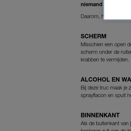
niemand blij van.
Daarom, hierbij: tips o
SCHERM
Misschien een open deu
scherm onder de ruite
krabben te vermijden.
ALCOHOL EN WA
Bij deze truc maak je z
sprayflacon en spuit he
BINNENKANT
Als de buitenkant van j
beslagen ruit aan de 