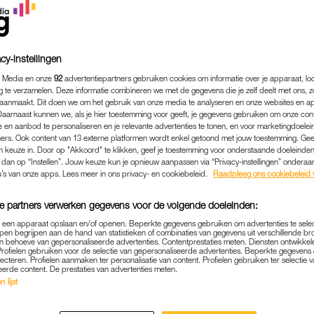
cy-instellingen
 Media en onze
92
advertentiepartners gebruiken cookies om informatie over je apparaat, lo
g te verzamelen. Deze informatie combineren we met de gegevens die je zelf deelt met ons, z
aanmaakt. Dit doen we om het gebruik van onze media te analyseren en onze websites en a
Daarnaast kunnen we, als je hier toestemming voor geeft, je gegevens gebruiken om onze con
 en aanbod te personaliseren en je relevante advertenties te tonen, en voor marketingdoele
ers. Ook content van 13 externe platformen wordt enkel getoond met jouw toestemming. Ge
gen keuze in. Door op "Akkoord" te klikken, geef je toestemming voor onderstaande doeleinden. 
k dan op “Instellen”. Jouw keuze kun je opnieuw aanpassen via “Privacy-instellingen” ondera
u’s van onze apps. Lees meer in ons privacy- en cookiebeleid.
Raadpleeg ons cookiebeleid 
WONEN & KLUSSEN
|
GOED OM TE WETEN
e partners verwerken gegevens voor de volgende doeleinden:
IN OM TE KRABBEN? ZO K
p een apparaat opslaan en/of openen. Beperkte gegevens gebruiken om advertenties te sele
VROREN RUITEN TÓCH IJSV
pen begrijpen aan de hand van statistieken of combinaties van gegevens uit verschillende br
 behoeve van gepersonaliseerde advertenties. Contentprestaties meten. Diensten ontwikkel
Profielen gebruiken voor de selectie van gepersonaliseerde advertenties. Beperkte gegeven
06-01-2026
|
LINDA.
lecteren. Profielen aanmaken ter personalisatie van content. Profielen gebruiken ter selectie 
eerde content. De prestaties van advertenties meten.
 lijst
t is niet alleen gevaarlijk, het kan je ook maar zo e
 een vermoeid ochtendhoofd in de kou je auto krabb