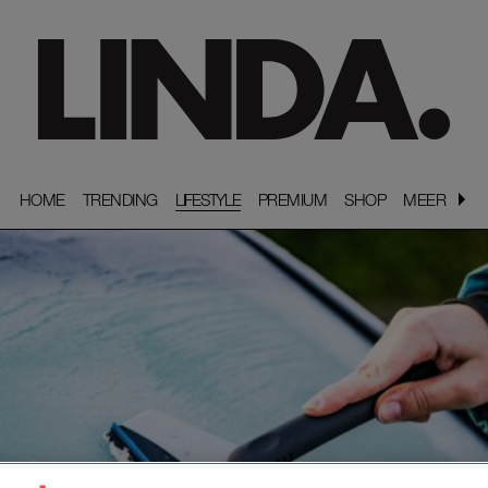
HOME
HOME
TRENDING
TRENDING
LIFESTYLE
PREMIUM
PREMIUM
SHOP
SHOP
MEER
MEER