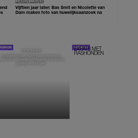
LEKKER LOEREN
iend
Vijftien jaar later: Bas Smit en Nicolette van
es
Dam maken foto van huwelijksaanzoek na
EXPATS MET
STOM!
DE STAD VAN
RASHONDEN
Isabelle Boer deelt haar favoriete
plekken in Zwolle: 'Deze plek houd ik
graag verborgen'
MONIQUE KLEMANN