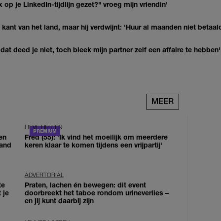
op je LinkedIn-tijdlijn gezet?" vroeg mijn vriendin'
kant van het land, maar hij verdwijnt: 'Huur al maanden niet betaal
at deed je niet, toch bleek mijn partner zelf een affaire te hebben'
MEER
LIEVE HELEEN
en
Fred (55): 'Ik vind het moeilijk om meerdere
land
keren klaar te komen tijdens een vrijpartij'
ADVERTORIAL
te
Praten, lachen én bewegen: dit event
 je
doorbreekt het taboe rondom urineverlies –
en jij kunt daarbij zijn