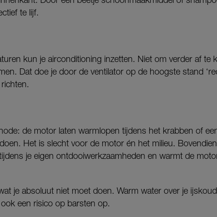
ief te lijf.
uren kun je airconditioning inzetten. Niet om verder af te
men. Dat doe je door de ventilator op de hoogste stand ‘reci
 richten.
hode: de motor laten warmlopen tijdens het krabben of ee
doen. Het is slecht voor de motor én het milieu. Bovendie
tijdens je eigen ontdooiwerkzaamheden en warmt de motor
wat je absoluut niet moet doen. Warm water over je ijskoude 
je ook een risico op barsten op.