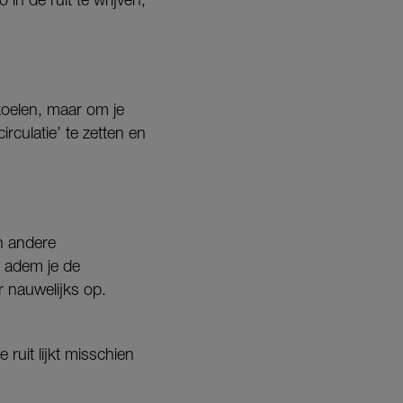
 koelen, maar om je
rculatie’ te zetten en
n andere
n adem je de
 nauwelijks op.
ruit lijkt misschien