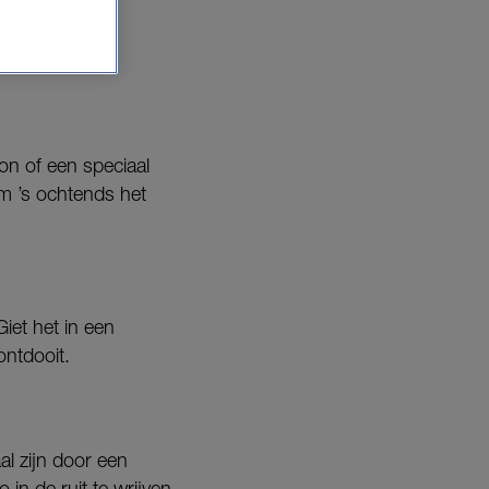
raken.
on of een speciaal
om ’s ochtends het
Giet het in een
ontdooit.
al zijn door een
n de ruit te wrijven,