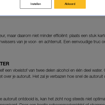
Instellen
Akkoord
m jouw autoruit ijsvrij te krijgen zónder een krabber aan te 
r, maar daarom niet minder efficiënt: plaats een stuk kart
nwissers van je voor- en achterruit. Een eenvoudige truc 
TER
elf een vloeistof van twee delen alcohol en één deel water. 
t over je autoruit. Het zal je verbazen hoe snel de autoruit 
e autoruit ontdooid is, kan het zicht nog steeds niet optima
binnenkant. Door een beetje schoonmaakmiddel of shampoo i