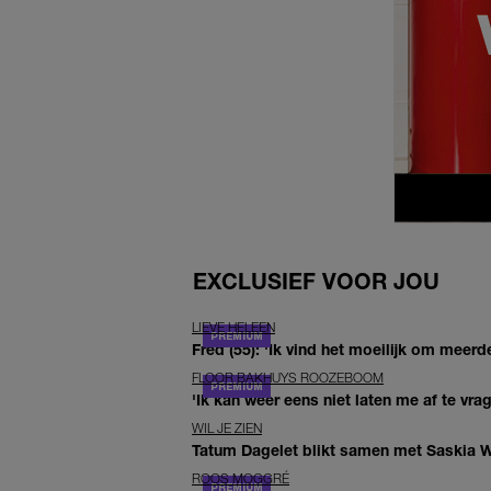
EXCLUSIEF VOOR JOU
LIEVE HELEEN
Fred (55): 'Ik vind het moeilijk om meerde
FLOOR BAKHUYS ROOZEBOOM
'Ik kan weer eens niet laten me af te vr
WIL JE ZIEN
Tatum Dagelet blikt samen met Saskia W
ROOS MOGGRÉ