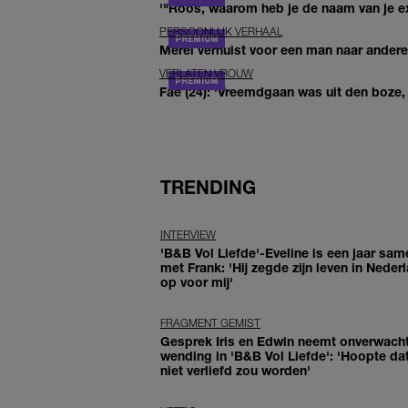
'"Roos, waarom heb je de naam van je ex 
PERSOONLIJK VERHAAL
Merel verhuist voor een man naar andere 
VERLATEN VROUW
Fae (24): 'Vreemdgaan was uit den boze, d
TRENDING
INTERVIEW
'B&B Vol Liefde'-Eveline is een jaar sam
met Frank: 'Hij zegde zijn leven in Neder
op voor mij'
FRAGMENT GEMIST
Gesprek Iris en Edwin neemt onverwach
wending in 'B&B Vol Liefde': 'Hoopte dat
niet verliefd zou worden'