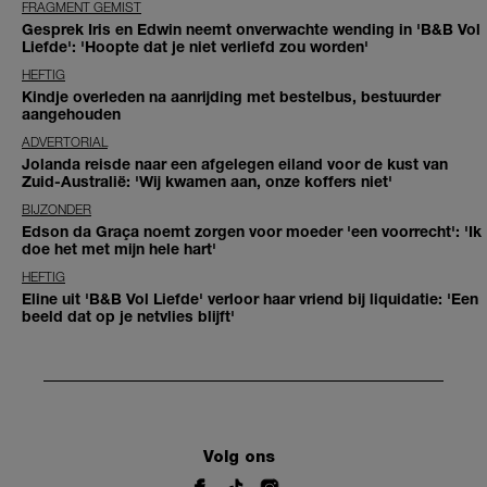
FRAGMENT GEMIST
Gesprek Iris en Edwin neemt onverwachte wending in 'B&B Vol
Liefde': 'Hoopte dat je niet verliefd zou worden'
HEFTIG
Kindje overleden na aanrijding met bestelbus, bestuurder
aangehouden
ADVERTORIAL
Jolanda reisde naar een afgelegen eiland voor de kust van
Zuid-Australië: 'Wij kwamen aan, onze koffers niet'
BIJZONDER
Edson da Graça noemt zorgen voor moeder 'een voorrecht': 'Ik
doe het met mijn hele hart'
HEFTIG
Eline uit 'B&B Vol Liefde' verloor haar vriend bij liquidatie: 'Een
beeld dat op je netvlies blijft'
Volg ons