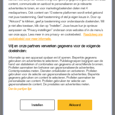
content, communicatie en aanbod te personaliseren en je relevante
Europese tour. Op het NSDM terrein, om precies te zijn. Op
advertenties te tonen, en voor marketingdoeleinden delen met 4
een dinsdagochtend besluit ik om de tentoonstelling samen
mediapartners. Ook content van 13 externe platformen wordt enkel getoond
met mijn collega’s te bezoeken, en voeg ik mij achteraan de
met jouw toestemming. Geef toestemming of stel je eigen keuze in. Door op
"Akkoord" te klikken, geef je toestemming voor onderstaande doeleinden. Wil
wachtrij met mede-fans.
je niet alles toestaan, klik dan op “Instellen”. Jouw keuze kun je opnieuw
aanpassen via “Privacy-instellingen” onderaan onze websites of in de menu’s
Wanneer we – na een klein kwartier – toegang krijgen tot ‘de
van onze apps. Lees meer in ons privacy- en cookiebeleid.
Raadpleeg ons
cookiebeleid voor meer informatie.
eerste kamer’, krijgen we in het kort te horen wat we mogen
Wij en onze partners verwerken gegevens voor de volgende
verwachten. Janice, ja die met haar vreselijk luide lach, vertelt
doeleinden:
ons ook wat we niét mogen doen. En geloof me, daar luister je
Informatie op een apparaat opslaan en/of openen. Beperkte gegevens
wel naar (arme, arme Chandler).
gebruiken om advertenties te selecteren. Publieksgroepen begrijpen aan de
hand van statistieken of combinaties van gegevens uit verschillende bronnen.
Profielen aanmaken ten behoeve van gepersonaliseerde advertenties.
“Het is net de Villa Volta van de Efteling”, fluistert mijn collega
Contentprestaties meten. Diensten ontwikkelen en verbeteren. Profielen
gebruiken voor de selectie van gepersonaliseerde advertenties. Beperkte
over de langs lintpaden slingerende wachtruimte, terwijl we
gegevens gebruiken om content te selecteren. Profielen aanmaken ter
personalisatie van content. Profielen gebruiken ter selectie van
door de welbekende paarse deur worden geleid richting het
gepersonaliseerde content. De prestaties van advertenties meten.
eerste fotomoment.
Derde partijen lijst
Jennifer Aniston was zwaar
Instellen
Akkoord
verliefd op déze collega-acteur
in 'Friends'