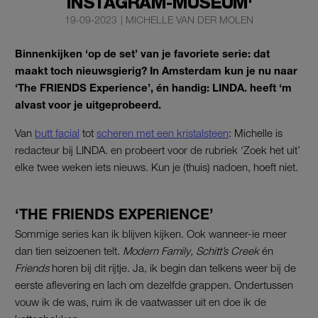
INSTAGRAM-MUSEUM'
19-09-2023
|
MICHELLE VAN DER MOLEN
Binnenkijken ‘op de set’ van je favoriete serie: dat
maakt toch nieuwsgierig? In Amsterdam kun je nu naar
‘The FRIENDS Experience’, én handig: LINDA. heeft ‘m
alvast voor je uitgeprobeerd.
Van
butt facial
tot
scheren met een kristalsteen
: Michelle is
redacteur bij LINDA. en probeert voor de rubriek ‘Zoek het uit’
elke twee weken iets nieuws. Kun je (thuis) nadoen, hoeft niet.
‘THE FRIENDS EXPERIENCE’
Sommige series kan ik blijven kijken. Ook wanneer-ie meer
dan tien seizoenen telt.
Modern Family,
Schitt’s Creek
én
Friends
horen bij dit rijtje. Ja, ik begin dan telkens weer bij de
eerste aflevering en lach om dezelfde grappen. Ondertussen
vouw ik de was, ruim ik de vaatwasser uit en doe ik de