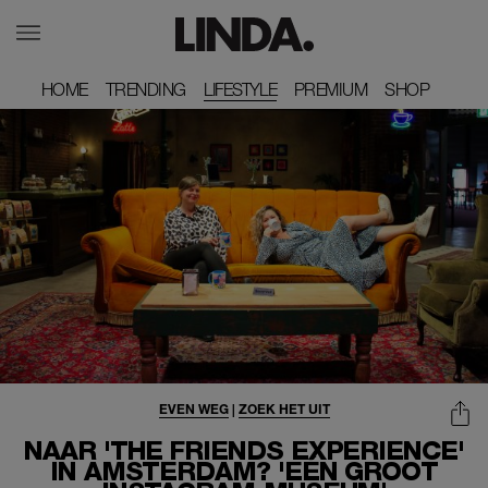
HOME
HOME
TRENDING
TRENDING
LIFESTYLE
PREMIUM
PREMIUM
SHOP
SHOP
EVEN WEG
|
ZOEK HET UIT
NAAR 'THE FRIENDS EXPERIENCE'
IN AMSTERDAM? 'EÉN GROOT