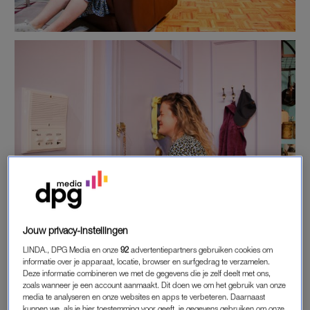
Jouw privacy-instellingen
LINDA., DPG Media en onze
92
advertentiepartners gebruiken cookies om
informatie over je apparaat, locatie, browser en surfgedrag te verzamelen.
VILLA VOLTA
Deze informatie combineren we met de gegevens die je zelf deelt met ons,
zoals wanneer je een account aanmaakt. Dit doen we om het gebruik van onze
Hoe leuk is het dan dat de tentoonstelling nu – na Parijs en
media te analyseren en onze websites en apps te verbeteren. Daarnaast
Brussel – ook in Amsterdam is neergestreken voor zijn
kunnen we, als je hier toestemming voor geeft, je gegevens gebruiken om onze