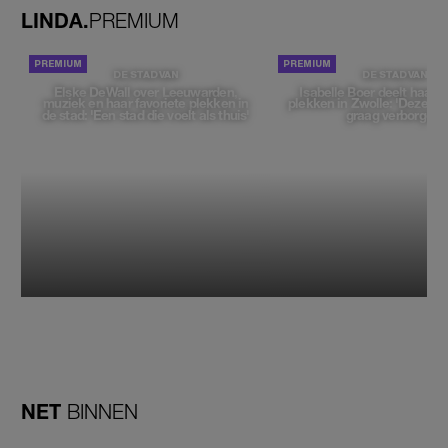
LINDA.
PREMIUM
DE STAD VAN
DE STAD VAN
Elske DeWall over Leeuwarden,
Isabelle Boer deelt haar f
muziek en haar favoriete plekken in
plekken in Zwolle: 'Deze pl
de stad: 'Een stad die voelt als thuis'
graag verborgen'
NET
BINNEN