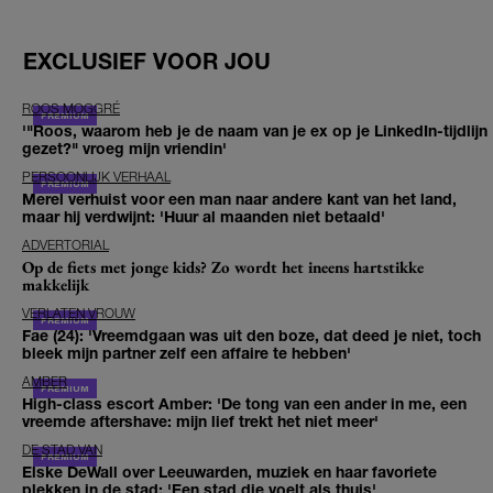
EXCLUSIEF VOOR JOU
ROOS MOGGRÉ
'"Roos, waarom heb je de naam van je ex op je LinkedIn-tijdlijn
gezet?" vroeg mijn vriendin'
PERSOONLIJK VERHAAL
Merel verhuist voor een man naar andere kant van het land,
maar hij verdwijnt: 'Huur al maanden niet betaald'
ADVERTORIAL
Op de fiets met jonge kids? Zo wordt het ineens hartstikke
makkelijk
VERLATEN VROUW
Fae (24): 'Vreemdgaan was uit den boze, dat deed je niet, toch
bleek mijn partner zelf een affaire te hebben'
AMBER
High-class escort Amber: 'De tong van een ander in me, een
vreemde aftershave: mijn lief trekt het niet meer'
DE STAD VAN
Elske DeWall over Leeuwarden, muziek en haar favoriete
plekken in de stad: 'Een stad die voelt als thuis'