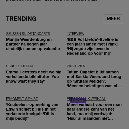
TRENDING
MEER
GELEZEN BIJ DE TANDARTS
INTERVIEW
Marlijn Weerdenburg en
'B&B Vol Liefde'-Eveline is
partner na negen jaar
een jaar samen met Frank:
eindelijk samen op vakantie
'Hij zegde zijn leven in
Nederland op voor mij'
LEKKER LOEREN
WIL JE ZIEN
Emma Heesters deelt weinig
Tatum Dagelet blikt samen
verhullende bikinifoto: 'You
met Saskia Weerstand terug
know what they say'
op 'Brutale Meiden':
'Mensen beledigen was niet
leuk meer'
FRAGMENT GEMIST
PERSOONLIJK VERHAAL
'Knutselen'-opmerking van
Merel verhuist voor een man
Edwin schiet bij Iris in het
naar andere kant van het
verkeerde keelgat: 'Dit is
land, maar hij verdwijnt:
mijn bedrijf'
'Huur al maanden niet
betaald'