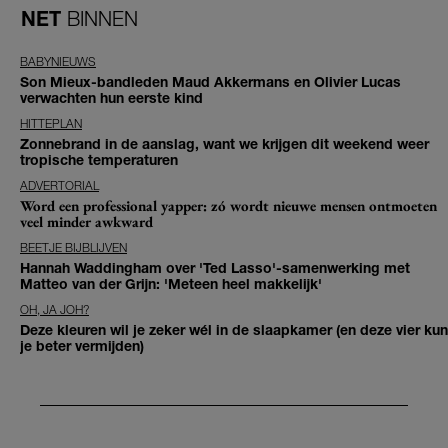
NET
BINNEN
BABYNIEUWS
Son Mieux-bandleden Maud Akkermans en Olivier Lucas
verwachten hun eerste kind
HITTEPLAN
Zonnebrand in de aanslag, want we krijgen dit weekend weer
tropische temperaturen
ADVERTORIAL
Word een professional yapper: zó wordt nieuwe mensen ontmoeten
veel minder awkward
BEETJE BIJBLIJVEN
Hannah Waddingham over 'Ted Lasso'-samenwerking met
Matteo van der Grijn: 'Meteen heel makkelijk'
OH, JA JOH?
Deze kleuren wil je zeker wél in de slaapkamer (en deze vier kun
je beter vermijden)