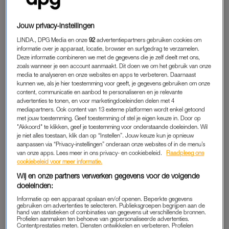
Het werkt simpel. Je brengt eerst wat vloeibare foundation aan
op je hand, waarna je de rand van de spatel langs het product
Jouw privacy-instellingen
laat glijden. Vervolgens verspreid je het product over je gezicht
LINDA., DPG Media en onze
92
advertentiepartners gebruiken cookies om
alsof je lichtjes een boterham smeert. Daarna maak je met een
informatie over je apparaat, locatie, browser en surfgedrag te verzamelen.
beautyspons een deppende beweging om alles goed te
Deze informatie combineren we met de gegevens die je zelf deelt met ons,
zoals wanneer je een account aanmaakt. Dit doen we om het gebruik van onze
verspreiden en te vervagen. Het resultaat: een natuurlijke
media te analyseren en onze websites en apps te verbeteren. Daarnaast
foundationbasis die samensmelt met je huid en die langer de
kunnen we, als je hier toestemming voor geeft, je gegevens gebruiken om onze
content, communicatie en aanbod te personaliseren en je relevante
dag doorkomt.
advertenties te tonen, en voor marketingdoeleinden delen met 4
mediapartners. Ook content van 13 externe platformen wordt enkel getoond
Tekst gaat verder onder video’s.
met jouw toestemming. Geef toestemming of stel je eigen keuze in. Door op
"Akkoord" te klikken, geef je toestemming voor onderstaande doeleinden. Wil
je niet alles toestaan, klik dan op “Instellen”. Jouw keuze kun je opnieuw
aanpassen via “Privacy-instellingen” onderaan onze websites of in de menu’s
van onze apps. Lees meer in ons privacy- en cookiebeleid.
Raadpleeg ons
cookiebeleid voor meer informatie.
Wij en onze partners verwerken gegevens voor de volgende
doeleinden:
Informatie op een apparaat opslaan en/of openen. Beperkte gegevens
gebruiken om advertenties te selecteren. Publieksgroepen begrijpen aan de
hand van statistieken of combinaties van gegevens uit verschillende bronnen.
Profielen aanmaken ten behoeve van gepersonaliseerde advertenties.
Contentprestaties meten. Diensten ontwikkelen en verbeteren. Profielen