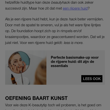
hetzelfde huidtype kan deze
beautyhack
dan ook zeker
succesvol zijn. Maar hoe zit dat met
een rijpere huid
?
Als je een rijpere huid hebt, kun je deze
hack
beter vermijden.
Door met de spatel te smeren, vul je als het ware fijne lijntjes
op. De foundation hoopt zich op in rimpels en/of
kraaienpootjes, waardoor ze geaccentueerd worden. Dat wil je
juist niet. Voor een rijpere huid geldt:
less is more
.
Perfecte basismake-up voor
de rijpere huid: dít zijn de
essentials
LEES OOK
OEFENING BAART KUNST
Voor wie deze K-beautytip toch wil proberen, is het goed om