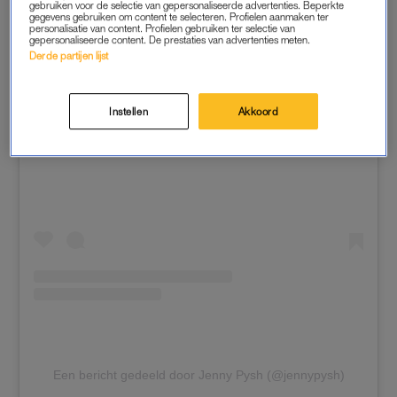
gebruiken voor de selectie van gepersonaliseerde advertenties. Beperkte
gegevens gebruiken om content te selecteren. Profielen aanmaken ter
personalisatie van content. Profielen gebruiken ter selectie van
gepersonaliseerde content. De prestaties van advertenties meten.
Derde partijen lijst
Instellen
Akkoord
Dit bericht op Instagram bekijken
Een bericht gedeeld door Jenny Pysh (@jennypysh)