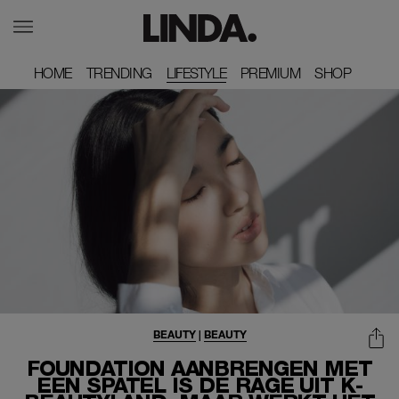
HOME
HOME
TRENDING
TRENDING
LIFESTYLE
PREMIUM
PREMIUM
SHOP
SHOP
BEAUTY
|
BEAUTY
FOUNDATION AANBRENGEN MET
EEN SPATEL IS DÉ RAGE UIT K-