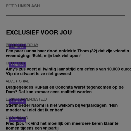
FOTO
UNSPLASH
EXCLUSIEF VOOR JOU
BEDROGEN VROUW
Een paar uur na haar dood ontdekte Thom (32) dat zijn vriendin
vreemdging: 'Echt, mijn bek viel open'
DE ERFENIS
Amy’s zus voert al twintig jaar strijd om erfenis van 10.000 euro:
'Op de uitvaart is ze niet geweest'
ADVERTORIAL
Draglegendes RuPaul en Conchita Wurst tegenkomen op de
Dam? Dat kan zomaar eens realiteit worden
LEKKER SAMENGESTELD
Stiefmoeder Naomi is niet welkom bij verjaardagen: 'Hun
moeder wil niet dat ik er ben'
LIEVE HELEEN
Fred (55): 'Ik vind het moeilijk om meerdere keren klaar te
komen tijdens een vrijpartij'