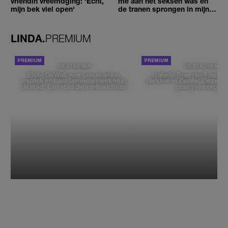
vriendin vreemdging: 'Echt,
me aan het seksen was en
mijn bek viel open'
de tranen sprongen in mijn
ogen'
LINDA.
PREMIUM
DE STAD VAN
DE STAD VAN
Elske DeWall over Leeuwarden,
Isabelle Boer deelt haar f
muziek en haar favoriete plekken in
plekken in Zwolle: 'Deze pl
de stad: 'Een stad die voelt als thuis'
graag verborgen'