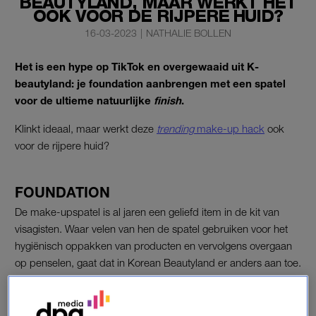
BEAUTYLAND, MAAR WERKT HET
OOK VOOR DE RIJPERE HUID?
16-03-2023
|
NATHALIE BOLLEN
Het is een hype op TikTok en overgewaaid uit K-
beautyland: je foundation aanbrengen met een spatel
voor de ultieme natuurlijke
finish
.
Klinkt ideaal, maar werkt deze
trending
make-up hack
ook
voor de rijpere huid?
FOUNDATION
De make-upspatel is al jaren een geliefd item in de kit van
visagisten. Waar velen van hen de spatel gebruiken voor het
hygiënisch oppakken van producten en vervolgens overgaan
op penselen, gaat dat in Korean Beautyland er anders aan toe.
Daar gaat foundation rechtstreeks van de spatel op het
gezicht. Een truc die visagisten daar al jaren toepassen.