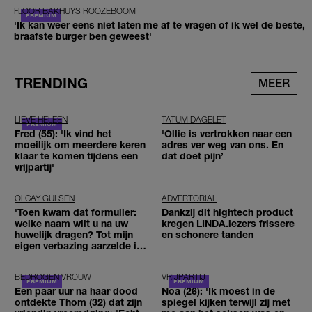
FLOOR BAKHUYS ROOZEBOOM
'Ik kan weer eens niet laten me af te vragen of ik wel de beste,
braafste burger ben geweest'
TRENDING
MEER
LIEVE HELEEN
TATUM DAGELET
Fred (55): 'Ik vind het
'Ollie is vertrokken naar een
moeilijk om meerdere keren
adres ver weg van ons. En
klaar te komen tijdens een
dat doet pijn’
vrijpartij'
OLCAY GULSEN
ADVERTORIAL
'Toen kwam dat formulier:
Dankzij dit hightech product
welke naam wilt u na uw
kregen LINDA.lezers frissere
huwelijk dragen? Tot mijn
en schonere tanden
eigen verbazing aarzelde ik
geen moment'
BEDROGEN VROUW
VRIJPARTIJ
Een paar uur na haar dood
Noa (26): 'Ik moest in de
ontdekte Thom (32) dat zijn
spiegel kijken terwijl zij met